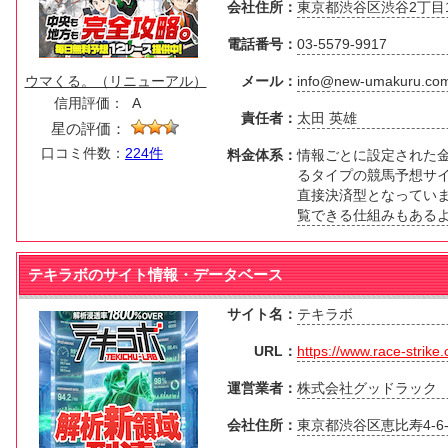
会社住所：
東京都渋谷区渋谷2丁目1
電話番号：
03-5579-9917
ウマくる。（リニューアル）
メール：
info@new-umakuru.co
信用評価：
A
責任者：
太田 英雄
星の評価：
口コミ件数：
224件
料金体系：
情報ごとに設定された
るタイプの競馬予想サ
直接決済型となっていま
覧できる仕組みもある
テキラボのサイト情報・データベース
サイト名：
テキラボ
URL：
https://www.race-strike
運営業者：
株式会社グッドラック
会社住所：
東京都渋谷区恵比寿4-6-