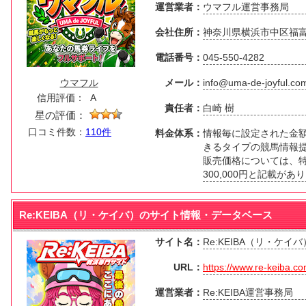
運営業者：
ウマフル運営事務局
会社住所：
神奈川県横浜市中区福富
電話番号：
045-550-4282
ウマフル
メール：
info@uma-de-joyful.co
信用評価：
A
責任者：
白崎 樹
星の評価：
口コミ件数：
110件
料金体系：
情報毎に設定された金
きるタイプの競馬情報
販売価格については、特商
300,000円と記載があ
Re:KEIBA（リ・ケイバ）のサイト情報・データベース
サイト名：
Re:KEIBA（リ・ケイバ
URL：
https://www.re-keiba.co
運営業者：
Re:KEIBA運営事務局