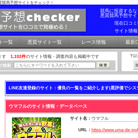
質競馬予想サイトをチェック！
競馬に投資するな
悪質競馬予想サイ
現在口コ
サイト情
ト一覧
悪質サイト一覧
レース情報
最新
下記
ます
1,102件
のサイト情報・調査内容も掲載中です
で検索
LINE友達登録のサイト：優良の一覧をご紹介します(星評価でシス
ウマフルのサイト情報・データベース
サイト名：
ウマフル
URL：
https://www.uma-de-joy