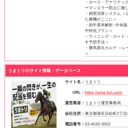
・ホース・アナリティク
ーマンエラー防止に徹
・精密演算システム ＜
た勝機がここに＞
・的中基本解析 -中央
中特化プラン＞
・ウィニング・ロード 
す予想手法＞
・勝馬算出カルテ ＜レ
＞
うまトリのサイト情報・データベース
サイト名：
うまトリ
URL：
https://uma-tori.com/
運営業者：
うまトリ運営事務局
会社住所：
東京都港区浜松町2丁目2
電話番号：
03-4530-3052