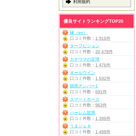
利用規約
優良サイトランキングTOP20
縁（en）
口コミ件数：
1,915件
ターフビジョン
口コミ件数：
20,478件
カチウマの定理
口コミ件数：
1,476件
オールウイン
口コミ件数：
1,592件
競馬ナンバー1
口コミ件数：
691件
スマートホース
口コミ件数：
963件
ハーレム競馬
口コミ件数：
1,395件
うまジェネ
口コミ件数：
1,498件