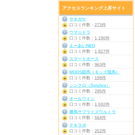
アクセスランキング上昇サイト
サキガケ
口コミ件数：
273件
ウマ☆ドラ
口コミ件数：
1,190件
えーあいNEO
口コミ件数：
1,827件
スマートホース
口コミ件数：
963件
MODS競馬（モッズ競馬）
口コミ件数：
199件
シンクロ（Synchro）
口コミ件数：
285件
オールウイン
口コミ件数：
1,592件
勝馬サプライズウルトラ
口コミ件数：
564件
テキラボ
口コミ件数：
252件