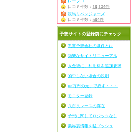
レープロ
口コミ件数：
19,104件
競馬リベンジャーズ
口コミ件数：
594件
予想サイトの登録前にチェック
悪質予想会社の条件とは
頻繁なサイトリニューアル
入金後に、利用料を追加要求
的中しない場合の説明
○○万円の元手で必ず・・・
モニター登録
八百長レースの存在
予想に関してロジックなし
業界裏情報を猛プッシュ