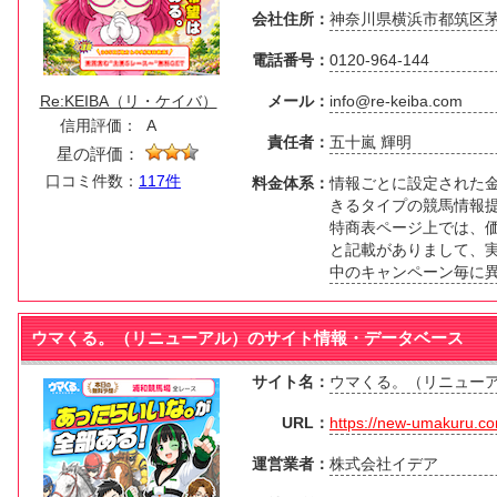
会社住所：
神奈川県横浜市都筑区茅
電話番号：
0120-964-144
Re:KEIBA（リ・ケイバ）
メール：
info@re-keiba.com
信用評価：
A
責任者：
五十嵐 輝明
星の評価：
口コミ件数：
117件
料金体系：
情報ごとに設定された
きるタイプの競馬情報
特商表ページ上では、価格の
と記載がありまして、
中のキャンペーン毎に
ウマくる。（リニューアル）のサイト情報・データベース
サイト名：
ウマくる。（リニュー
URL：
https://new-umakuru.c
運営業者：
株式会社イデア