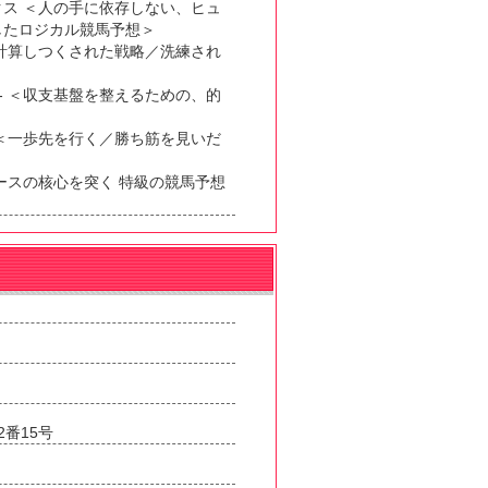
ス ＜人の手に依存しない、ヒュ
したロジカル競馬予想＞
計算しつくされた戦略／洗練され
版- ＜収支基盤を整えるための、的
＜一歩先を行く／勝ち筋を見いだ
ースの核心を突く 特級の競馬予想
番15号