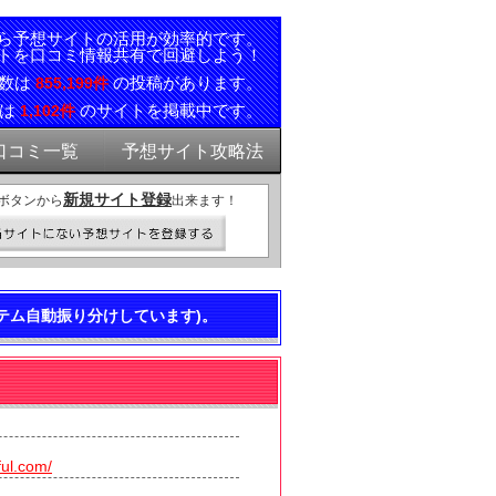
ら予想サイトの活用が効率的です。
トを口コミ情報共有で回避しよう！
ミ数は
の投稿があります。
855,199件
報は
のサイトを掲載中です。
1,102件
口コミ一覧
予想サイト攻略法
新規サイト登録
ボタンから
出来ます！
テム自動振り分けしています)。
ful.com/