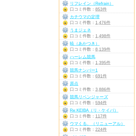
リフレイン（Refrain）
口コミ件数：
853件
カチウマの定理
口コミ件数：
1,476件
うまジェネ
口コミ件数：
1,498件
暁（あかつき）
口コミ件数：
8,139件
ハーレム競馬
口コミ件数：
1,395件
競馬ナンバー1
口コミ件数：
691件
原点
口コミ件数：
3,886件
競馬リベンジャーズ
口コミ件数：
594件
Re:KEIBA（リ・ケイバ）
口コミ件数：
117件
ウマくる。（リニューアル）
口コミ件数：
224件