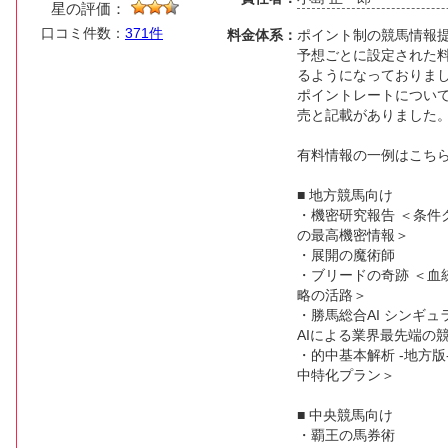
星の評価：
口コミ件数：
371件
料金体系：
ポイント制の競馬情報
予想ごとに設定された
るようになっておりま
ポイントレートについては
売と記載がありました
有料情報の一例はこち
■ 地方競馬向け
・機密研究報告 ＜条件
の最高機密情報＞
・展開の魔術師
・ブリードの奇跡 ＜血
略の活路＞
・勝馬総合AI シンギ
AIによる業界最先端の
・的中基本解析 -地方
中特化プラン＞
■ 中央競馬向け
・覇王の馬券術