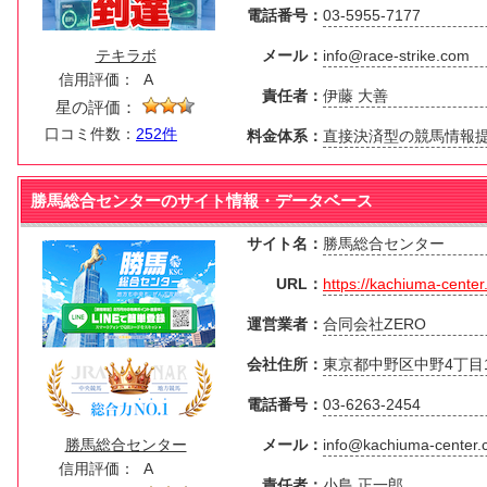
電話番号：
03-5955-7177
テキラボ
メール：
info@race-strike.com
信用評価：
A
責任者：
伊藤 大善
星の評価：
口コミ件数：
252件
料金体系：
直接決済型の競馬情報
勝馬総合センターのサイト情報・データベース
サイト名：
勝馬総合センター
URL：
https://kachiuma-center
運営業者：
合同会社ZERO
会社住所：
東京都中野区中野4丁目1
電話番号：
03-6263-2454
勝馬総合センター
メール：
info@kachiuma-center
信用評価：
A
責任者：
小島 正一郎