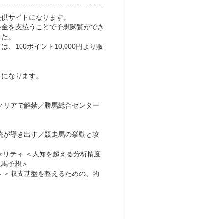
提供サイトになります。
料金を支払うことで予想閲覧ができ
した。
、100ポイント10,000円より販
。
らになります。
クリアで解禁／勝馬総合センター
統が導き出す／競走馬の挙動と攻
ュラリティ ＜人知を超える分析精度
競馬予想＞
版- ＜収支基盤を整えるための、的