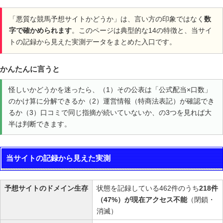
「悪質な競馬予想サイトかどうか」は、言い方の印象ではなく
数
字で確かめられます
。このページは典型的な14の特徴と、当サイ
トの記録から見えた実測データをまとめた入口です。
かんたんに言うと
怪しいかどうかを迷ったら、（1）その公表は「公式配当×口数」
のかけ算に分解できるか（2）運営情報（特商法表記）が確認でき
るか（3）口コミで同じ指摘が続いていないか、の3つを見れば大
半は判断できます。
当サイトの記録から見えた実測
予想サイトのドメイン生存
状態を記録している462件のうち
218件
（47%）が現在アクセス不能
（閉鎖・
消滅）