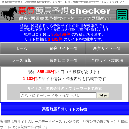
悪質競馬予想サイトの特徴/悪質競馬予想チェッカー！口コミ情報で悪質競馬予想サイトをチェックしよう！
競馬に投資するなら予想サイトの活用が効率的です。
悪質競馬予想サイトを口コミ情報共有で回避しよう！
855,468件
現在口コミ数は
の投稿があります。
1,102件
サイト情報は
のサイトを掲載中です。
ホーム
優良サイト一覧
悪質サイト一覧
レース情報
最新口コミ一覧
予想サイト攻略法
現在:
855,468件
の口コミ投稿があります
1,102件
のサイト情報・調査内容も掲載中です
サイト名・運営会社名・フリーワードで検索
悪質競馬予想サイトの特徴
実測値は当サイトのレースデータベース（JRA公式・地方公営の確定配当）と掲載
サイトの公表記録の集計値です