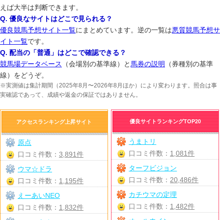
えば大半は判断できます。
Q. 優良なサイトはどこで見られる？
優良競馬予想サイト一覧
にまとめています。逆の一覧は
悪質競馬予想サ
イト一覧
です。
Q. 配当の「普通」はどこで確認できる？
競馬場データベース
（会場別の基準線）と
馬券の説明
（券種別の基準
線）をどうぞ。
※実測値は集計期間（2025年8月〜2026年8月ほか）により変わります。照合は事
実確認であって、成績や返金の保証ではありません。
優良サイトランキングTOP20
アクセスランキング上昇サイト
うまトリ
原点
口コミ件数：
1,081件
口コミ件数：
3,891件
ターフビジョン
ウマ☆ドラ
口コミ件数：
20,486件
口コミ件数：
1,195件
カチウマの定理
えーあいNEO
口コミ件数：
1,482件
口コミ件数：
1,832件