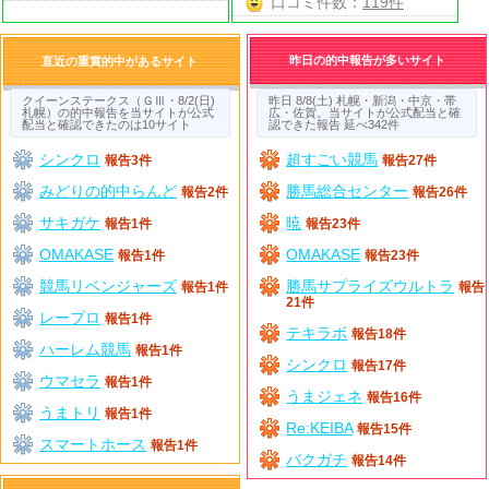
口コミ件数：
119件
昨日の的中報告が多いサイト
直近の重賞的中があるサイト
クイーンステークス（ＧⅢ・8/2(日)
昨日 8/8(土) 札幌・新潟・中京・帯
札幌）の的中報告を当サイトが公式
広・佐賀。当サイトが公式配当と確
配当と確認できたのは10サイト
認できた報告 延べ342件
シンクロ
超すごい競馬
報告3件
報告27件
みどりの的中らんど
勝馬総合センター
報告2件
報告26件
サキガケ
暁
報告1件
報告23件
OMAKASE
OMAKASE
報告1件
報告23件
競馬リベンジャーズ
勝馬サプライズウルトラ
報告1件
報告
21件
レープロ
報告1件
テキラボ
報告18件
ハーレム競馬
報告1件
シンクロ
報告17件
ウマセラ
報告1件
うまジェネ
報告16件
うまトリ
報告1件
Re:KEIBA
報告15件
スマートホース
報告1件
バクガチ
報告14件