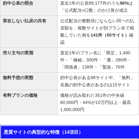
的中公表の照合
直近1年の公表89,177件のうち
96%
は
「公式配当×口数」のかけ算が成立
実在しない払戻の共有
公式配当の整数倍にならない同一の払
戻額を、複数サイトが別プラン名で掲
載していた例を
141件（50サイト）
確
認
売り文句の実測
直近1年のプラン名に「限定」1,480
件・「極秘」300件・「裏」280件・
「関係者」138件・「緊急」76件
無料予想の実態
的中公表がある88サイト中、「無料」
名義の的中公表があるのは15サイト
有料プランの価格
価格が読み取れた351件の中央値
80,000円・44%が10万円以上・最高
1,000,000円
悪質サイトの典型的な特徴（14項目）