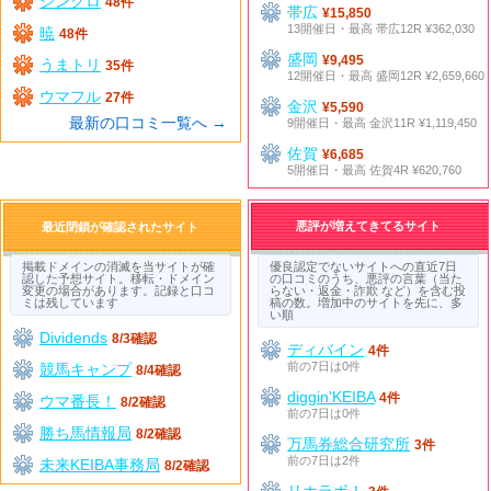
シンクロ
48件
帯広
¥15,850
13開催日・最高 帯広12R ¥362,030
暁
48件
盛岡
¥9,495
うまトリ
35件
12開催日・最高 盛岡12R ¥2,659,660
ウマフル
27件
金沢
¥5,590
最新の口コミ一覧へ →
9開催日・最高 金沢11R ¥1,119,450
佐賀
¥6,685
5開催日・最高 佐賀4R ¥620,760
悪評が増えてきてるサイト
最近閉鎖が確認されたサイト
掲載ドメインの消滅を当サイトが確
優良認定でないサイトへの直近7日
認した予想サイト。移転・ドメイン
の口コミのうち、悪評の言葉（当た
変更の場合があります。記録と口コ
らない・返金・詐欺 など）を含む投
ミは残しています
稿の数。増加中のサイトを先に、多
い順
Dividends
8/3確認
ディバイン
4件
前の7日は0件
競馬キャンプ
8/4確認
diggin'KEIBA
4件
ウマ番長！
8/2確認
前の7日は0件
勝ち馬情報局
8/2確認
万馬券総合研究所
3件
前の7日は2件
未来KEIBA事務局
8/2確認