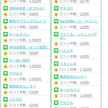
口コミ件数：
1,920件
口コミ件数：
257件
OMAKASE（オマカセ）
サキガケ
口コミ件数：
490件
口コミ件数：
278件
勝馬サプライズウルトラ
Re:KEIBA（リ・ケイバ）
口コミ件数：
568件
口コミ件数：
123件
オールウイン
ウマくる。（リニューア
ル）
口コミ件数：
1,594件
口コミ件数：
229件
MODS競馬（モッズ競馬）
バクガチ
口コミ件数：
204件
口コミ件数：
420件
えーあいNEO
うまジェネ
口コミ件数：
1,832件
口コミ件数：
1,503件
ウマセラ
勝馬総合センター
口コミ件数：
2,806件
口コミ件数：
376件
勝馬総合センター
オールウイン
口コミ件数：
376件
口コミ件数：
1,594件
バクガチ
ウマフル
口コミ件数：
420件