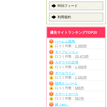
RSSフィード
利用規約
優良サイトランキングTOP20
ハーレム競馬
口コミ件数：
1,390件
ターフビジョン
口コミ件数：
20,473件
カチウマの定理
口コミ件数：
1,466件
オールウイン
口コミ件数：
1,592件
競馬ナンバー1
口コミ件数：
686件
スマートホース
口コミ件数：
957件
縁（en）