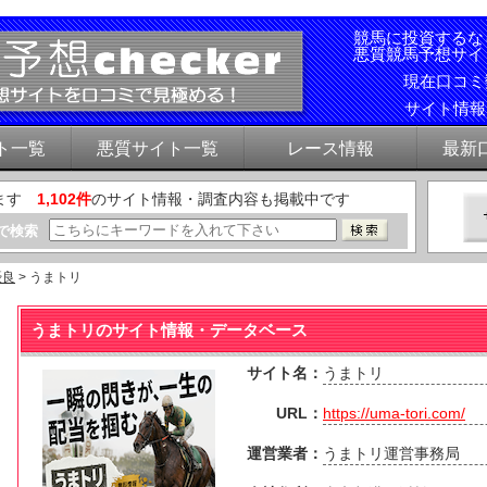
競馬に投資するな
悪質競馬予想サイ
現在口コ
サイト情
ト一覧
悪質サイト一覧
レース情報
最新
ます
1,102件
のサイト情報・調査内容も掲載中です
で検索
優良
> うまトリ
うまトリのサイト情報・データベース
サイト名：
うまトリ
URL：
https://uma-tori.com/
運営業者：
うまトリ運営事務局