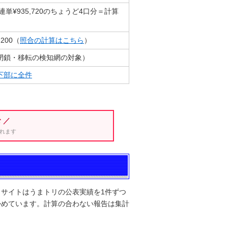
連単¥935,720のちょうど4口分＝計算
,200（
照合の計算はこちら
）
閉鎖・移転の検知網の対象）
下部に全件
 ／
れます
サイトはうまトリの公表実績を1件ずつ
かめています。計算の合わない報告は集計