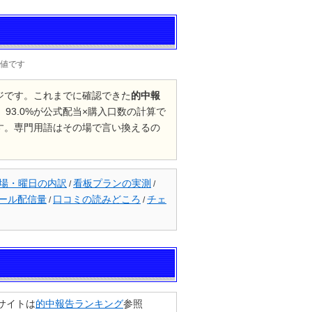
測値です
ジです。これまでに確認できた
的中報
93.0%が公式配当×購入口数の計算で
す。専門用語はその場で言い換えるの
場・曜日の内訳
看板プランの実測
/
/
ール配信量
口コミの読みどころ
チェ
/
/
サイトは
的中報告ランキング
参照