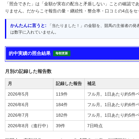
「照合できた」は「金額が実在の配当と矛盾しない」ことの確認で
りません。だからこそ報告の量・継続性・整合率・口コミの4点をセ
かんたんに言うと:
「当たりました！」の金額を、競馬の主催者の発
は数字に入れていません。
的中実績の照合結果
毎朝更新
月別の記録した報告数
月
記録した報告
補足
2026年5月
119件
フル月。1日あたり約5件
2026年6月
184件
フル月。1日あたり約6件
2026年7月
182件
フル月。1日あたり約5件
2026年8月（進行中）
39件
7日時点