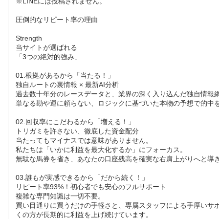
※LINEには投稿されません。
圧倒的なリピート率の理由
Strength
当サイトが選ばれる
「3つの絶対的強み」
01.根拠があるから「当たる！」
独自ルートの裏情報 × 最新AI分析
過去数十年分のレースデータと、業界の深く入り込んだ独自情報
単なる勘や運に頼らない、ロジックに基づいた本物の予想で的中
02.回収率にこだわるから「増える！」
トリガミを許さない、徹底した資金配分
当たってもマイナスでは意味がありません。
私たちは「いかに利益を最大化するか」にフォーカス。
無駄な馬券を省き、あなたの口座残高を確実な右肩上がりへと導
03.誰もが実感できるから「だから続く！」
リピート率93%！初心者でも安心のフルサポート
複雑な専門知識は一切不要。
買い目通りに買うだけの手軽さと、専属スタッフによる手厚いサ
くの方が長期的に利益を上げ続けています。