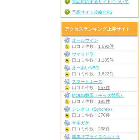
電話対応するサイトについて
予想サイト攻略TIPS
アクセスランキング上昇サイト
オールウイン
口コミ件数：
1,592件
ウマ☆ドラ
口コミ件数：
1,185件
えーあいNEO
口コミ件数：
1,822件
スマートホース
口コミ件数：
957件
MODS競馬（モッズ競馬）
口コミ件数：
193件
シンクロ（Synchro）
口コミ件数：
270件
サキガケ
口コミ件数：
268件
勝馬サプライズウルトラ