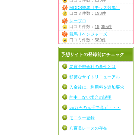
口コミ件数：
219件
MODS競馬（モッズ競馬）
口コミ件数：
193件
レープロ
口コミ件数：
19,095件
競馬リベンジャーズ
口コミ件数：
589件
予想サイトの登録前にチェック
悪質予想会社の条件とは
頻繁なサイトリニューアル
入金後に、利用料を追加要求
的中しない場合の説明
○○万円の元手で必ず・・・
モニター登録
八百長レースの存在