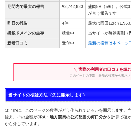
期間内で最大の報告
¥3,742,880
盛岡8R（5/6）。公式3
が合う報告です
昨日の報告
4件
最大は園田12R ¥1,963
掲載ドメインの生存
稼働中
当サイトが毎朝実測（
新着口コミ
受付中
最新の投稿は本ページ
＼ 実際の利用者の口コミを読む
このページの下部・最新の投稿から表示さ
当サイトの検証方法（先に開示します）
はじめに、このページの数字がどう作られているかを開示します。当
控え、その金額が
JRA・地方競馬の公式配当の何口分か
を計算で確
から外しています。