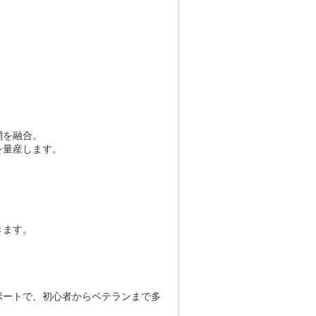
網を融合。
を量産します。
きます。
ポートで、初心者からベテランまで多