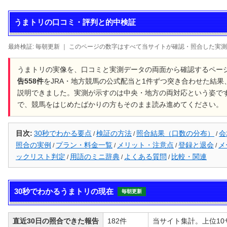
うまトリの口コミ・評判と的中検証
最終検証: 毎朝更新 ｜ このページの数字はすべて当サイトが確認・照合した実
うまトリの実像を、口コミと実測データの両面から確認するペー
告558件
をJRA・地方競馬の公式配当と1件ずつ突き合わせた結果、
説明できました。実測が示すのは中央・地方の両対応という姿で
で、競馬をはじめたばかりの方もそのまま読み進めてください。
目次:
30秒でわかる要点
検証の方法
照合結果（口数の分布）
会
/
/
/
照合の実例
プラン・料金一覧
メリット・注意点
登録と退会
メ
/
/
/
/
ックリスト判定
用語のミニ辞典
よくある質問
比較・関連
/
/
/
30秒でわかるうまトリの現在
毎朝更新
直近30日の照合できた報告
182件
当サイト集計。上位10