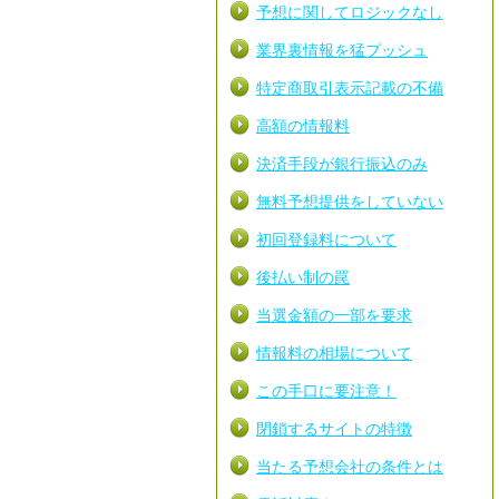
予想に関してロジックなし
業界裏情報を猛プッシュ
特定商取引表示記載の不備
高額の情報料
決済手段が銀行振込のみ
無料予想提供をしていない
初回登録料について
後払い制の罠
当選金額の一部を要求
情報料の相場について
この手口に要注意！
閉鎖するサイトの特徴
当たる予想会社の条件とは