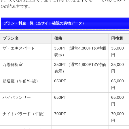
ジの読み方です。
プラン・料金一覧（当サイト確認の実物データ）
プラン名
価格
円換算
ザ・エキスパート
350PT（通常4,800PTの特価
35,000
表示）
円
万場解析室
350PT（通常4,800PTの特価
35,000
表示）
円
超連複（午前/午後）
650PT
65,000
円
ハイバランサー
650PT
65,000
円
ナイトバラード（午後）
700PT
70,000
円