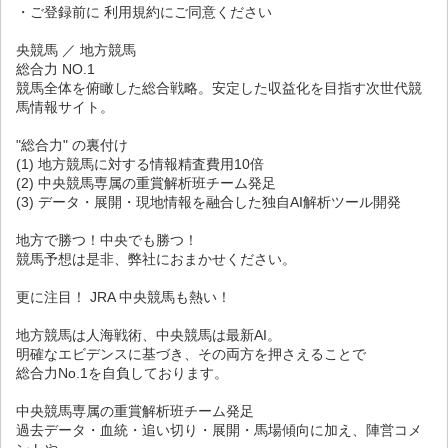
・ご登録前に 利用規約にご同意ください
央競馬 ／ 地方競馬
総合力 NO.1
競馬全体を俯瞰した総合戦略。安定した収益化を目指す次世代競
馬情報サイト。
"総合力" の裏付け
(1) 地方競馬に対する情報精査費用10倍
(2) 中央競馬専属の重賞解析班チーム発足
(3) データ・展開・現地情報を融合した独自AI解析ツール開発
地方で勝つ！中央でも勝つ！
競馬予想は是非、弊社におまかせください。
更に注目！ JRA 中央競馬も熱い！
地方競馬は人海戦術、中央競馬は最新AI。
明確なエビデンスに基づき、その両方を押さえることで
総合力No.1を自負しております。
中央競馬専属の重賞解析班チーム発足
過去データ・血統・追い切り・展開・馬場傾向に加え、陣営コメ