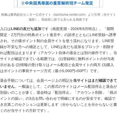
画像は勝馬総合センター公式サイト（kachiuma-center.com）より引用（当サイト
撮影）。登録前に誰でも見られる画面です
入口は
LINEの友だち追加
です（画面実測・2026年8月時点）。「期間
限定・2万円分の特典ポイント進呈中」の訴求とともにLINE登録へ誘導
され、その後ポイント制の会員サイトを使う流れになります。LINE登
録が不安な方への補足として、LINEは友だち追加をブロック・削除す
れば配信は止まります（アカウント自体の退会とは別の操作です）。当
サイトが確認できている範囲では、(1)登録時に無料ポイントの付与表
示がある (2)情報の受け取りはメール配信と会員サイトの両方 (3)購入
はポイントの事前チャージ方式（最小5,000円=50PT）です。
退会手順については、会員ページ上の明記を
当サイトはまだ確認できて
いません
。一般論として、この形式のサイトはメール配信停止と退会が
別扱いのことが多く、退会時は「配信停止」「アカウント削除」「残ポ
イントの扱い」の3点を問い合わせで明確にするのが安全です。確認で
き次第このセクションは更新します（分からないことを分からないと書
くのが当サイトの方針です）。