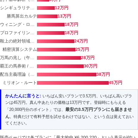
シンギュラリティ（午前/午後）
12万円
勝馬算出カルテ
13万円
ウィニング・ロード
18万円
プロファイリング（午前/午後）
18万円
鞍上の絶対領域（午前/午後）
24万円
精密演算システム
25万円
万馬の兆し（午前/午後）
28万円
覇王の馬券術 / 展開の魔術師
30万円
配当主義理論（午前/午後）
38万円
ミリオン・ルート
45万円
かんたんに言うと:
いちばん安いプランで3.5万円、いちばん高いプラ
ンは45万円。真ん中あたりの価格は13万円です。登録時にもらえる
最安の3.5万円プランにも届きませ
「20,000円分のポイント」では、
ん
。特典だけで有料予想を試せるわけではない、という点は覚えておい
てください。
販売ページでは各プランに「最大的中 ¥6,200,220」という表示が付い