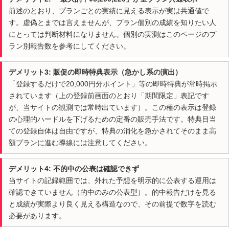
前述のとおり、プランごとの実績に見える表示が実は共通値で
す。虚偽とまでは言えませんが、プラン個別の成績を知りたい人
にとっては判断材料になりません。個別の実測はこのページのプ
ラン別報告数を参考にしてください。
デメリット3: 販促の即時特典表示（急かし系の演出）
「登録するだけで20,000円分ポイント」等の即時特典が常時掲示
されています（上の登録前画面のとおり「期間限定」表記です
が、当サイトの観測では常時出ています）。この種の表示は登録
の心理的ハードルを下げるための定番の販売手法です。特典目当
ての登録自体は自由ですが、特典の消化を急かされてそのまま高
額プランに進む導線には注意してください。
デメリット4: 不的中の公表は確認できず
当サイトの記録範囲では、外れた予想を明示的に公表する運用は
確認できていません（的中のみの公表型）。的中報告だけを見る
と成績が実際より良く見える構造なので、その前提で数字を読む
必要があります。