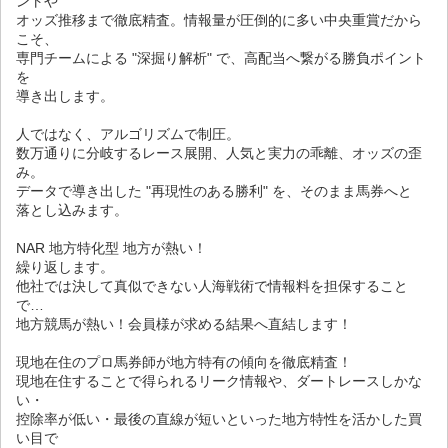
ントや
オッズ推移まで徹底精査。情報量が圧倒的に多い中央重賞だから
こそ、
専門チームによる "深掘り解析" で、高配当へ繋がる勝負ポイント
を
導き出します。
人ではなく、アルゴリズムで制圧。
数万通りに分岐するレース展開、人気と実力の乖離、オッズの歪
み。
データで導き出した "再現性のある勝利" を、そのまま馬券へと
落とし込みます。
NAR 地方特化型 地方が熱い！
繰り返します。
他社では決して真似できない人海戦術で情報料を担保すること
で…
地方競馬が熱い！会員様が求める結果へ直結します！
現地在住のプロ馬券師が地方特有の傾向を徹底精査！
現地在住することで得られるリーク情報や、ダートレースしかな
い・
控除率が低い・最後の直線が短いといった地方特性を活かした買
い目で