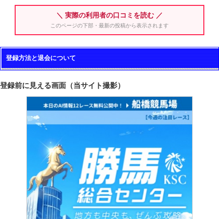
＼ 実際の利用者の口コミを読む ／
このページの下部・最新の投稿から表示されます
登録方法と退会について
登録前に見える画面（当サイト撮影）