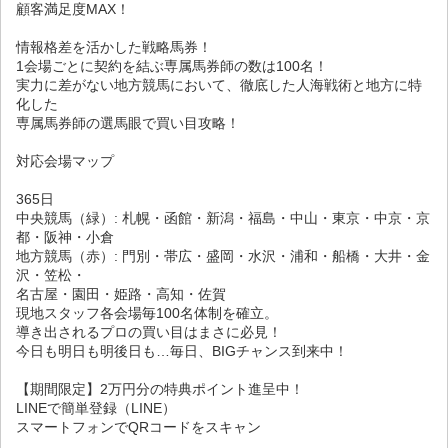
顧客満足度MAX！
情報格差を活かした戦略馬券！
1会場ごとに契約を結ぶ専属馬券師の数は100名！
実力に差がない地方競馬において、徹底した人海戦術と地方に特
化した
専属馬券師の選馬眼で買い目攻略！
対応会場マップ
365日
中央競馬（緑）: 札幌・函館・新潟・福島・中山・東京・中京・京
都・阪神・小倉
地方競馬（赤）: 門別・帯広・盛岡・水沢・浦和・船橋・大井・金
沢・笠松・
名古屋・園田・姫路・高知・佐賀
現地スタッフ各会場毎100名体制を確立。
導き出されるプロの買い目はまさに必見！
今日も明日も明後日も…毎日、BIGチャンス到来中！
【期間限定】2万円分の特典ポイント進呈中！
LINEで簡単登録（LINE）
スマートフォンでQRコードをスキャン