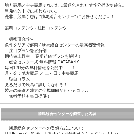
地方競馬／中央競馬それぞれに最適化された情報分析体制確立。
単発の的中では終わらない。
是非、競馬予想は "勝馬総合センター" にお任せください！
無料コンテンツ / 注目コンテンツ
・機密研究報告
条件クリアで解禁 / 勝馬総合センターの最高機密情報
・注目プラン徹底解剖
期待値上昇中！ 高期待値プランを解説！
・総合センター式 無料情報 DATABANK
毎日12R分の無料情報を公開中！！！
月～金：地方競馬 ／ 土～日：中央競馬
・独自コラム
見るだけで競馬に詳しくなれる！
競馬の基礎と地方の会場傾向がわかるコラム
・無料予想も毎日提供！
勝馬総合センターを調査した内容
・勝馬総合センターへの登録方式について
LINEの友だち追加によるサイト登録形式となっておりました。