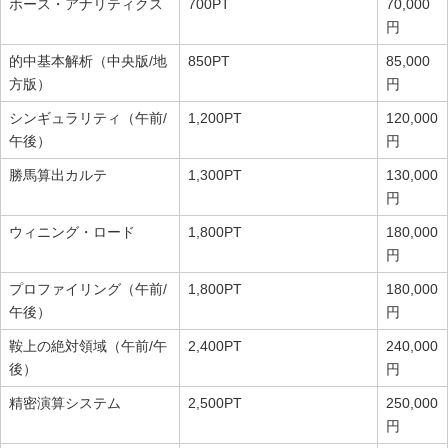
ホース・アナリティクス
700PT
70,000
円
的中基本解析（中央版/地
850PT
85,000
方版）
円
シンギュラリティ（午前/
1,200PT
120,000
午後）
円
勝馬算出カルテ
1,300PT
130,000
円
ウィニング・ロード
1,800PT
180,000
円
プロファイリング（午前/
1,800PT
180,000
午後）
円
鞍上の絶対領域（午前/午
2,400PT
240,000
後）
円
精密演算システム
2,500PT
250,000
円