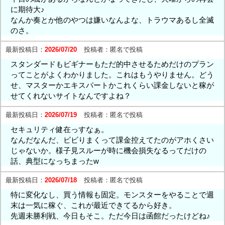
に期待大♪
なんか奏とか他のやつは嫌いなんよな、トラウマあるし全滅
のさ。
最新投稿日：
2026/07/20
投稿者：
匿名で投稿
スタンダードもビギナーもただ的中させるためだけのプラン
ってことがよくわかりました。これはもうやりません。どう
せ、マスターかエキスパートかこれくらい課金しないと稼が
せてくれないサイトなんですよね？
最新投稿日：
2026/07/19
投稿者：
匿名で投稿
セキュリティ健在っすなぁ。
なんだなんだ、ビビりまくって課金控えてたのがアホくさい
じゃないか。様子見スルーが時に機会損失なるってだけの
話、典型になっちまったw
最新投稿日：
2026/07/18
投稿者：
匿名で投稿
特に変化なし、買う情報も固定。モンスターをやることで週
末は一気に稼ぐ、これが最近できてるから好き。
先週未勝利戦、今日もそこ。ただ今日は函館だったけどね♪