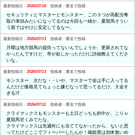
最新投稿日：
2026/07/18
投稿者：
匿名で投稿
セキュリティとマスターとモンスター、この３つが高配当奪
取の筆頭みたいになってるのは今回も一緒か、夏競馬そうい
う面ではやけに安定してるなー。
最新投稿日：
2026/07/13
投稿者：
匿名で投稿
月曜は地方競馬の提供ってないんでしょうか、更新されてな
かったんですけど、帝が欲しかっただけに詳細教えてくださ
いな。
最新投稿日：
2026/07/13
投稿者：
匿名で投稿
モンスター、次だな・・いや、マスターで金は手に入ってる
んだけど価格見てちょっと嫌だなって思ってるだけ。大金す
ぎる汗
最新投稿日：
2026/07/12
投稿者：
匿名で投稿
クライマックスもモンスターも土日どっちも的中か、こりゃ
夏競馬甘くみてたな。
クライマックスは先週何にも当ててなかったから、ないと思
ってたけどここでフィーバーしたんか！織姫賞は勿体無いめ