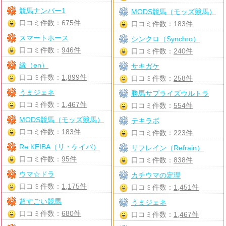
競馬ナンバー1
MODS競馬（モッズ競馬）
口コミ件数：
675件
口コミ件数：
183件
スマートホース
シンクロ（Synchro）
口コミ件数：
946件
口コミ件数：
240件
縁（en）
サキガケ
口コミ件数：
1,899件
口コミ件数：
258件
うまジェネ
勝馬サプライズウルトラ
口コミ件数：
1,467件
口コミ件数：
554件
MODS競馬（モッズ競馬）
テキラボ
口コミ件数：
183件
口コミ件数：
223件
Re:KEIBA（リ・ケイバ）
リフレイン（Refrain）
口コミ件数：
95件
口コミ件数：
838件
ウマ☆ドラ
カチウマの定理
口コミ件数：
1,175件
口コミ件数：
1,451件
超すごい競馬
うまジェネ
口コミ件数：
680件
口コミ件数：
1,467件