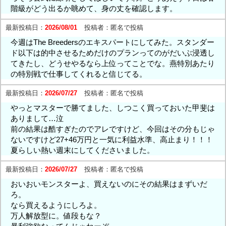
階級がどう出るか眺めて、身の丈を確認します。
最新投稿日：
2026/08/01
投稿者：
匿名で投稿
今週はThe Breedersのエキスパートにしてみた。スタンダー
ド以下は的中させるためだけのプランってのがだいぶ浸透し
てきたし、どうせやるなら上位ってことでな。燕特別あたり
の特別戦で仕事してくれると信じてる。
最新投稿日：
2026/07/27
投稿者：
匿名で投稿
やっとマスターで勝てました、しつこく買っておいた甲斐は
ありまして…泣
前の結果は酷すぎたのでアレですけど、今回はその分もじゃ
ないですけど27+46万円と一気に利益水準、高止まり！！！
夏らしい熱い週末にしてくださいました。
最新投稿日：
2026/07/27
投稿者：
匿名で投稿
おいおいモンスターよ、買えないのにその結果はまずいだ
ろ。
なら買えるようにしろよ。
万人解放型に。値段もな？