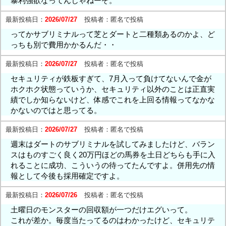
暴利強欲なってんじゃねーぞ。
最新投稿日：
2026/07/27
投稿者：
匿名で投稿
ってかサブリミナルって芝とダートと二種類あるのかよ、ど
っちも別で費用かかるんだ・・
最新投稿日：
2026/07/27
投稿者：
匿名で投稿
セキュリティが鉄板すぎて、7月入って負けてないんで金が
ホクホク状態っていうか、セキュリティ以外のことは正直実
績でしか知らないけど、体感でこれを上回る情報ってなかな
かないのではと思ってる。
最新投稿日：
2026/07/27
投稿者：
匿名で投稿
週末はダートのサブリミナルを試してみましたけど、バラン
スはものすごく良く20万円ほどの馬券を土日どちらも手に入
れることに成功、こういうの待ってたんですよ。併用先の情
報として今後も採用確定ですよ。
最新投稿日：
2026/07/26
投稿者：
匿名で投稿
土曜日のモンスターの回収額が一つだけエグいって。
これが差か。毎度当たってるのはわかったけど、セキュリテ