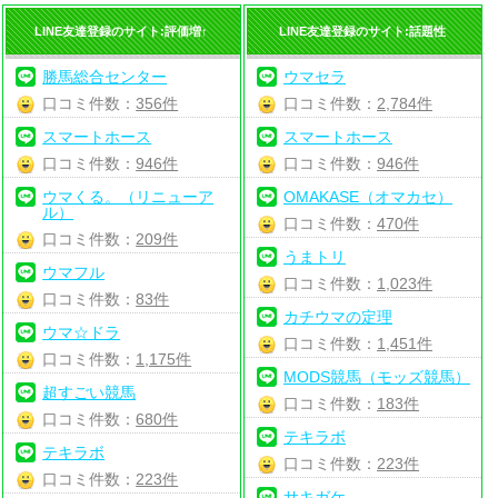
LINE友達登録のサイト:評価増↑
LINE友達登録のサイト:話題性
勝馬総合センター
ウマセラ
口コミ件数：
356件
口コミ件数：
2,784件
スマートホース
スマートホース
口コミ件数：
946件
口コミ件数：
946件
ウマくる。（リニューア
OMAKASE（オマカセ）
ル）
口コミ件数：
470件
口コミ件数：
209件
うまトリ
ウマフル
口コミ件数：
1,023件
口コミ件数：
83件
カチウマの定理
ウマ☆ドラ
口コミ件数：
1,451件
口コミ件数：
1,175件
MODS競馬（モッズ競馬）
超すごい競馬
口コミ件数：
183件
口コミ件数：
680件
テキラボ
テキラボ
口コミ件数：
223件
口コミ件数：
223件
サキガケ