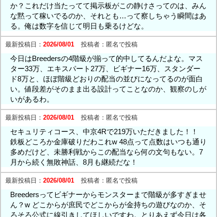
か？これだけ当たってて掲示板がこの静けさってのは、みん
な黙って稼いでるのか、それとも…って察しちゃう瞬間はあ
る。俺は数字を信じて明日も乗るけどな。
最新投稿日：
2026/08/01
投稿者：
匿名で投稿
今日はBreedersの4階級が揃って的中してるんだよな。マス
ター33万、エキスパート27万、ビギナー16万、スタンダー
ド8万と、ほぼ階級どおりの配当の並びになってるのが面白
い。値段差がそのまま出る設計ってことなのか、観察のしが
いがあるわ。
最新投稿日：
2026/08/01
投稿者：
匿名で投稿
セキュリティコース、中京4Rで219万いただきました！！
鉄板どころか金庫破りだわこれw 48点って点数はいつも通り
多めだけど、未勝利戦からこの配当なら何の文句もない。7
月から続く無敗神話、8月も継続だな！
最新投稿日：
2026/08/01
投稿者：
匿名で投稿
Breedersってビギナーからモンスターまで階級が多すぎませ
ん？w どこからが庶民でどこからが金持ちの遊びなのか、そ
ろそろ公式に線引きしてほしいですわ。とりあえず今日は各