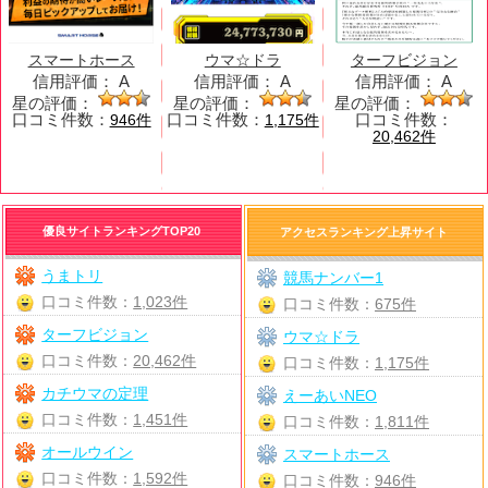
スマートホース
ウマ☆ドラ
ターフビジョン
信用評価：
A
信用評価：
A
信用評価：
A
星の評価：
星の評価：
星の評価：
口コミ件数：
口コミ件数：
口コミ件数：
946件
1,175件
20,462件
優良サイトランキングTOP20
アクセスランキング上昇サイト
うまトリ
競馬ナンバー1
口コミ件数：
1,023件
口コミ件数：
675件
ターフビジョン
ウマ☆ドラ
口コミ件数：
20,462件
口コミ件数：
1,175件
カチウマの定理
えーあいNEO
口コミ件数：
1,451件
口コミ件数：
1,811件
オールウイン
スマートホース
口コミ件数：
1,592件
口コミ件数：
946件