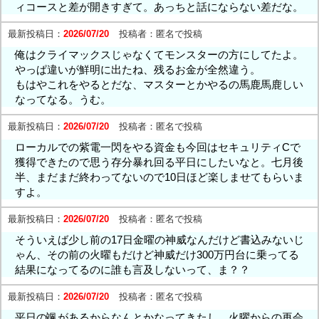
ィコースと差が開きすぎて。あっちと話にならない差だな。
最新投稿日：
2026/07/20
投稿者：
匿名で投稿
俺はクライマックスじゃなくてモンスターの方にしてたよ。
やっぱ違いが鮮明に出たね、残るお金が全然違う。
もはやこれをやるとだな、マスターとかやるの馬鹿馬鹿しい
なってなる。うむ。
最新投稿日：
2026/07/20
投稿者：
匿名で投稿
ローカルでの紫電一閃をやる資金も今回はセキュリティCで
獲得できたので思う存分暴れ回る平日にしたいなと。七月後
半、まだまだ終わってないので10日ほど楽しませてもらいま
すよ。
最新投稿日：
2026/07/20
投稿者：
匿名で投稿
そういえば少し前の17日金曜の神威なんだけど書込みないじ
ゃん、その前の火曜もだけど神威だけ300万円台に乗ってる
結果になってるのに誰も言及しないって、ま？？
最新投稿日：
2026/07/20
投稿者：
匿名で投稿
平日の颯があるからなんとかなってきたし、火曜からの再会