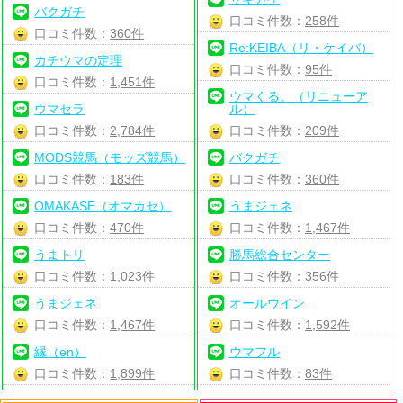
バクガチ
口コミ件数：
258件
口コミ件数：
360件
Re:KEIBA（リ・ケイバ）
カチウマの定理
口コミ件数：
95件
口コミ件数：
1,451件
ウマくる。（リニューア
ウマセラ
ル）
口コミ件数：
2,784件
口コミ件数：
209件
MODS競馬（モッズ競馬）
バクガチ
口コミ件数：
183件
口コミ件数：
360件
OMAKASE（オマカセ）
うまジェネ
口コミ件数：
470件
口コミ件数：
1,467件
うまトリ
勝馬総合センター
口コミ件数：
1,023件
口コミ件数：
356件
うまジェネ
オールウイン
口コミ件数：
1,467件
口コミ件数：
1,592件
縁（en）
ウマフル
口コミ件数：
1,899件
口コミ件数：
83件