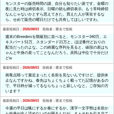
モンスターの販売時間の謎、自分も知りたい派です。金曜の
夜に見た時は締切表示、日曜の朝も締切表示。もう常時締切
なんじゃないかとすら思えてきた。買えた人が実在するな
ら、せめて販売の曜日だけでも共有してほしいですわ。
最新投稿日：
2026/08/03
投稿者：
匿名で投稿
週末のBreedersを階級別に並べると、モンスター340万、エ
キスパート51万、スタンダード21万と、ほぼ番付どおりの
配当だったのよな。この綺麗な序列を見ると、値段の差はち
ゃんと中身の差ってことなんだろう。庶民は中位で十分だけ
どw
最新投稿日：
2026/08/03
投稿者：
匿名で投稿
画竜点睛って最近まったく名前を見ないんですけど、提供休
止なんですかね。春先はちょくちょく載ってた記憶があるの
で、平日枠が減ってるならちょっと寂しいなと。ご存知の方
います？
最新投稿日：
2026/08/03
投稿者：
匿名で投稿
今週の平日は颯にするか奏にするか。漢字一文字勢は名前か
ら中身が全く読めないのが困るんだが、まぁそれを引き当て