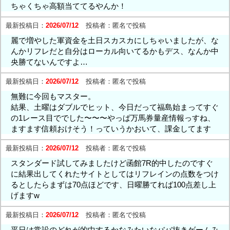
ちゃくちゃ高額当ててるやんか！
最新投稿日：
2026/07/12
投稿者：
匿名で投稿
麗で増やした軍資金を土日スカスカにしちゃいましたが、な
んかリフレだと自分はローカル向いてるかもデス、なんか中
央勝てないんですよ…
最新投稿日：
2026/07/12
投稿者：
匿名で投稿
無難に今回もマスター。
結果、土曜はダブルでヒット、今日だって福島始まってすぐ
の1レース目ででした〜〜〜やっぱ万馬券量産情報っすね、
ますます信頼おけそう！っていうかおいて、課金してます
最新投稿日：
2026/07/12
投稿者：
匿名で投稿
スタンダード試してみましたけど函館7R的中したのですぐ
に結果出してくれたサイトとしてはリフレインの点数をつけ
るとしたらまずは70点ほどです、日曜勝てれば100点差し上
げますw
最新投稿日：
2026/07/12
投稿者：
匿名で投稿
平日は常設のどれが的中するかなみたいなババ抜きゲームみ