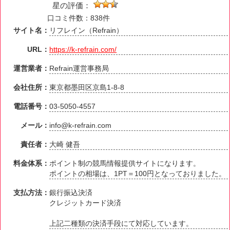
星の評価：
口コミ件数：838件
サイト名：
リフレイン（Refrain）
URL：
https://k-refrain.com/
運営業者：
Refrain運営事務局
会社住所：
東京都墨田区京島1-8-8
電話番号：
03-5050-4557
メール：
info@k-refrain.com
責任者：
大崎 健吾
料金体系：
ポイント制の競馬情報提供サイトになります。
ポイントの相場は、1PT＝100円となっておりました。
支払方法：
銀行振込決済
クレジットカード決済
上記二種類の決済手段にて対応しています。