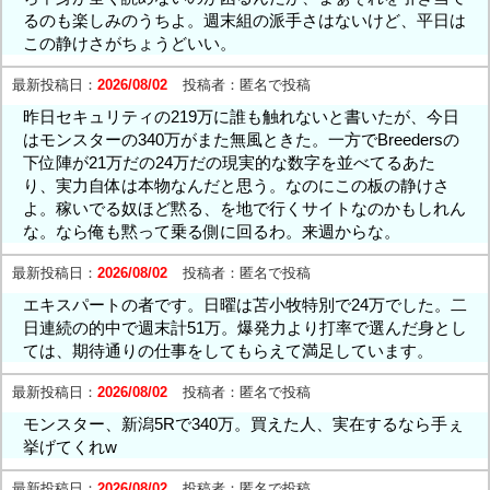
るのも楽しみのうちよ。週末組の派手さはないけど、平日は
この静けさがちょうどいい。
最新投稿日：
2026/08/02
投稿者：
匿名で投稿
昨日セキュリティの219万に誰も触れないと書いたが、今日
はモンスターの340万がまた無風ときた。一方でBreedersの
下位陣が21万だの24万だの現実的な数字を並べてるあた
り、実力自体は本物なんだと思う。なのにこの板の静けさ
よ。稼いでる奴ほど黙る、を地で行くサイトなのかもしれん
な。なら俺も黙って乗る側に回るわ。来週からな。
最新投稿日：
2026/08/02
投稿者：
匿名で投稿
エキスパートの者です。日曜は苫小牧特別で24万でした。二
日連続の的中で週末計51万。爆発力より打率で選んだ身とし
ては、期待通りの仕事をしてもらえて満足しています。
最新投稿日：
2026/08/02
投稿者：
匿名で投稿
モンスター、新潟5Rで340万。買えた人、実在するなら手ぇ
挙げてくれw
最新投稿日：
2026/08/02
投稿者：
匿名で投稿