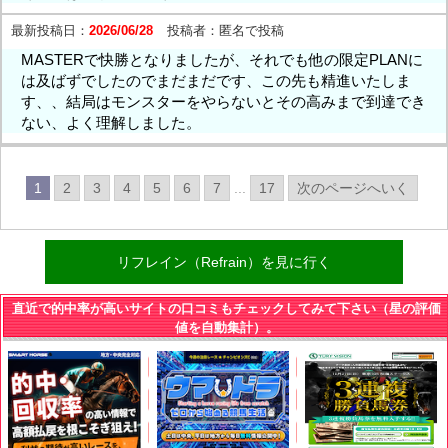
最新投稿日：
2026/06/28
投稿者：
匿名で投稿
MASTERで快勝となりましたが、それでも他の限定PLANに
は及ばずでしたのでまだまだです、この先も精進いたしま
す、、結局はモンスターをやらないとその高みまで到達でき
ない、よく理解しました。
1
2
3
4
5
6
7
...
17
次のページへいく
リフレイン（Refrain）を見に行く
直近で的中率が高いサイトの口コミもチェックしてみて下さい（星の評価
値を自動集計）。