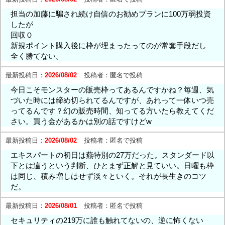
担当の加藤に騙され続け自信のお勧めプランに100万弱投資
したが
回収０
新規ポイント購入後に枠が埋まったってのが常套手段だし
全く勝てない。
最新投稿日：
2026/08/02
投稿者：
匿名で投稿
今日こそモンスターの販売枠ってあるんですかね？毎週、気
づいた時には締め切られてるんですが、あれって一体いつ売
ってるんです？幻の販売時間、知ってる方いたら教えてくだ
さい。買う金があるかは別の話ですけどw
最新投稿日：
2026/08/02
投稿者：
匿名で投稿
エキスパートの初日は燕特別の27万だった。スタンダード以
下とは違うという判断、ひとまず正解と見ていい。日曜も枠
は同じ、積み増しはせず淡々といく。それが長生きのコツ
だ。
最新投稿日：
2026/08/01
投稿者：
匿名で投稿
セキュリティの219万に誰も触れてないの、逆に怖くない