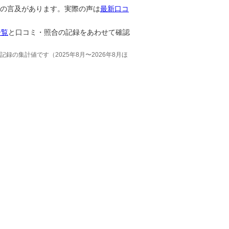
件の言及があります。実際の声は
最新口コ
一覧
と口コミ・照合の記録をあわせて確認
の集計値です（2025年8月〜2026年8月ほ