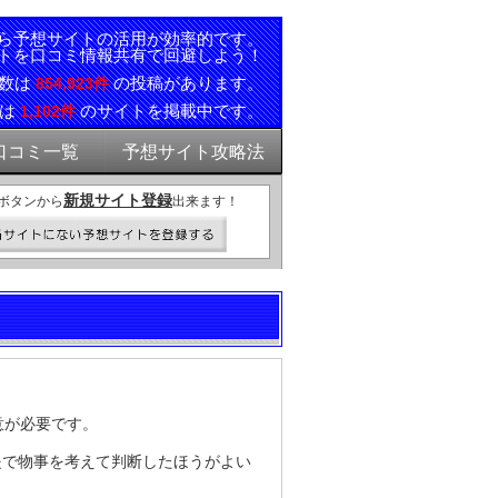
ら予想サイトの活用が効率的です。
トを口コミ情報共有で回避しよう！
ミ数は
の投稿があります。
854,923件
報は
のサイトを掲載中です。
1,102件
口コミ一覧
予想サイト攻略法
新規サイト登録
ボタンから
出来ます！
意が必要です。
提で物事を考えて判断したほうがよい