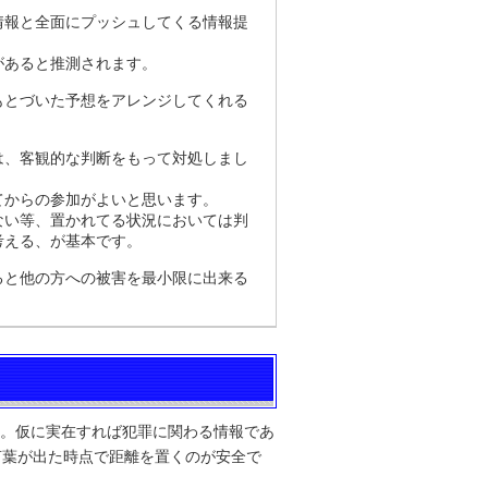
情報と全面にプッシュしてくる情報提
があると推測されます。
もとづいた予想をアレンジしてくれる
は、客観的な判断をもって対処しまし
てからの参加がよいと思います。
ない等、置かれてる状況においては判
考える、が基本です。
ると他の方への被害を最小限に出来る
す。仮に実在すれば犯罪に関わる情報であ
言葉が出た時点で距離を置くのが安全で