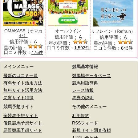
OMAKASE（オマカ
オールウイン
リフレイン（Refrain）
セ）
信用評価：
A
信用評価：
A
信用評価：
A
星の評価：
星の評価：
星の評価：
口コミ件数：
口コミ件数：
1,592件
843件
口コミ件数：
475件
メインメニュー
競馬基本情報
最新の口コミ一覧
競馬場データベース
有料サイト活用方法
競馬用語辞典
無料サイト活用方法
レース情報
悪質サイト特徴
馬券の説明
競馬予想サイト
その他のメニュー
全競馬予想サイト
利用規約
優良競馬予想サイト
RSSフィード
悪質競馬予想サイト
新規サイト調査依頼
お問い合わせ