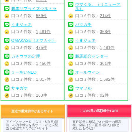
ウマくる。（リニューア
勝馬サプライズウルトラ
ル）
口コミ件数：
559件
口コミ件数：
214件
うまジェネ
バクガチ
口コミ件数：
1,481件
口コミ件数：
368件
OMAKASE（オマカセ）
うまジェネ
口コミ件数：
475件
口コミ件数：
1,481件
カチウマの定理
勝馬総合センター
口コミ件数：
1,456件
口コミ件数：
361件
えーあいNEO
オールウイン
口コミ件数：
1,817件
口コミ件数：
1,592件
サキガケ
ウマフル
口コミ件数：
263件
口コミ件数：
92件
この30日の高額報告TOP5
直近の重賞的中があるサイト
アイビスサマーＤ（ＧⅢ・8/2(日)新
直近30日に確認できた報告の最高
潟）の的中報告を当サイトが公式配
額。金額は公式配当×購入口数と一
当と確認できたのは14サイト
致したものだけ