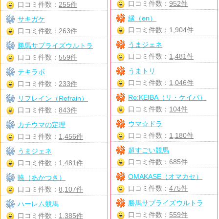
口コミ件数：
952件
口コミ件数：
255件
縁（en）
サキガケ
口コミ件数：
1,904件
口コミ件数：
263件
うまジェネ
勝馬サプライズウルトラ
口コミ件数：
1,481件
口コミ件数：
559件
うまトリ
テキラボ
口コミ件数：
1,046件
口コミ件数：
233件
Re:KEIBA（リ・ケイバ）
リフレイン（Refrain）
口コミ件数：
104件
口コミ件数：
843件
ウマ☆ドラ
カチウマの定理
口コミ件数：
1,180件
口コミ件数：
1,456件
超すごい競馬
うまジェネ
口コミ件数：
685件
口コミ件数：
1,481件
OMAKASE（オマカセ）
暁（あかつき）
口コミ件数：
475件
口コミ件数：
8,107件
勝馬サプライズウルトラ
ハーレム競馬
口コミ件数：
559件
口コミ件数：
1,385件