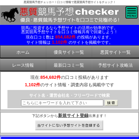
悪質競馬予想チェッカー！口コミ情報で悪質競馬予想サイトをチェック！
競馬に投資するなら予想サイトの活用が効率的です。
悪質競馬予想サイトを口コミ情報共有で回避しよう！
854,682件
現在口コミ数は
の投稿があります。
1,102件
サイト情報は
のサイトを掲載中です。
ホーム
優良サイト一覧
悪質サイト一覧
レース情報
最新口コミ一覧
予想サイト攻略法
現在:
854,682件
の口コミ投稿があります
1,102件
のサイト情報・調査内容も掲載中です
サイト名・運営会社名・フリーワードで検索
新規サイト登録
下記ボタンから
出来ます！