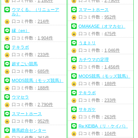
口コミ件数：
1,180件
口コミ件数：
2,790件
ウマくる。（リニューア
スマートホース
ル）
口コミ件数：
952件
口コミ件数：
214件
OMAKASE（オマカセ）
縁（en）
口コミ件数：
475件
口コミ件数：
1,904件
うまトリ
テキラボ
口コミ件数：
1,046件
口コミ件数：
233件
カチウマの定理
超すごい競馬
口コミ件数：
1,456件
口コミ件数：
685件
MODS競馬（モッズ競馬）
MODS競馬（モッズ競馬）
口コミ件数：
188件
口コミ件数：
188件
テキラボ
ウマセラ
口コミ件数：
233件
口コミ件数：
2,790件
サキガケ
スマートホース
口コミ件数：
263件
口コミ件数：
952件
Re:KEIBA（リ・ケイバ）
勝馬総合センター
口コミ件数：
104件
口コミ件数：
361件