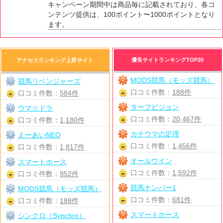
キャンペーン期間中は商品毎に記載されており、各コ
ンテンツ提供は、100ポイント〜1000ポイントとなり
ます。
優良サイトランキングTOP20
アクセスランキング上昇サイト
MODS競馬（モッズ競馬）
競馬リベンジャーズ
口コミ件数：
188件
口コミ件数：
584件
ターフビジョン
ウマ☆ドラ
口コミ件数：
20,467件
口コミ件数：
1,180件
カチウマの定理
えーあいNEO
口コミ件数：
1,456件
口コミ件数：
1,817件
オールウイン
スマートホース
口コミ件数：
1,592件
口コミ件数：
952件
競馬ナンバー1
MODS競馬（モッズ競馬）
口コミ件数：
681件
口コミ件数：
188件
スマートホース
シンクロ（Synchro）