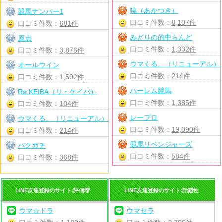
暁（あかつき）
競馬ナンバー1
口コミ件数：
8,107件
口コミ件数：
681件
みどりの的中らんど
原点
口コミ件数：
1,332件
口コミ件数：
3,876件
ウマくる。（リニューアル）
オールウイン
口コミ件数：
214件
口コミ件数：
1,592件
ハーレム競馬
Re:KEIBA（リ・ケイバ）
口コミ件数：
1,385件
口コミ件数：
104件
レープロ
ウマくる。（リニューアル）
口コミ件数：
19,090件
口コミ件数：
214件
競馬リベンジャーズ
バクガチ
口コミ件数：
584件
口コミ件数：
368件
LINE友達登録のサイト:評価増↑
LINE友達登録のサイト:話題性
ウマ☆ドラ
ウマセラ