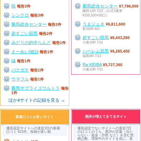
暁
勝馬総合センター
報告3件
¥7,796,000
園田12R 7/22（公式3連単
シンクロ
¥155,920×50口）
報告3件
うまジェネ
勝馬総合センター
¥6,811,600
報告2件
新潟5R 8/2
超すごい競馬
報告2件
超すごい競馬
¥6,443,280
みどりの的中らんど
小倉10R 7/11
報告1件
ハーレム競馬
えーあいNEO
¥6,285,400
報告1件
福島6R 7/12
縁
報告1件
Re:KEIBA
¥5,727,360
バクガチ
小倉10R 7/11
報告1件
ウマフル
報告1件
勝馬サプライズウルトラ
報告
1件
ほか4サイトの記録を見る →
悪評が増えてきてるサイト
新着口コミが多いサイト
優良認定サイトへの直近3日の新着
優良認定でないサイトへの直近7日
口コミ 622件。投稿が多い順
の口コミのうち、悪評の言葉（当た
らない・返金・詐欺 など）を含む投
稿の数。増加中のサイトを先に、多