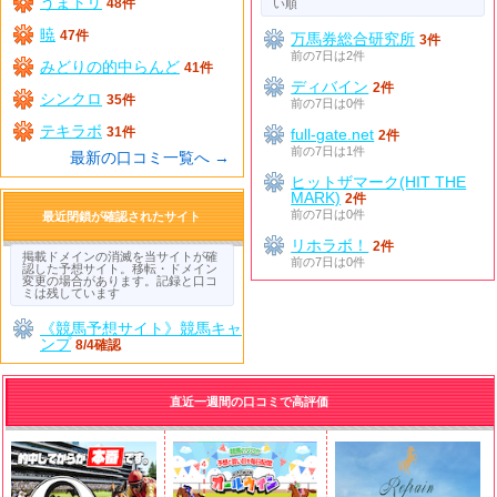
うまトリ
48件
い順
暁
47件
万馬券総合研究所
3件
前の7日は2件
みどりの的中らんど
41件
ディバイン
2件
シンクロ
35件
前の7日は0件
テキラボ
31件
full-gate.net
2件
前の7日は1件
最新の口コミ一覧へ →
ヒットザマーク(HIT THE
MARK)
2件
前の7日は0件
最近閉鎖が確認されたサイト
リホラボ！
2件
掲載ドメインの消滅を当サイトが確
前の7日は0件
認した予想サイト。移転・ドメイン
変更の場合があります。記録と口コ
ミは残しています
《競馬予想サイト》競馬キャ
ンプ
8/4確認
直近一週間の口コミで高評価