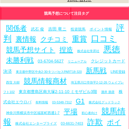
競馬予想について注目タグ
評
関係者
吉田 竜ニ
武石 俊
投資競馬
ポイント情報
判
口コミ
重賞
裏情報
クチコミ
悪徳
競馬予想サイト
捏造
株式会社常昇社
未勝利戦
クレジットカード
03-6704-5627
リニューアル
新馬戦
決済
LINE登録
東京都中野区中央2-30-9 ツバセスPART18-320
競馬情報商材
西窪 大樹
埼玉県川口市弥平2-12-26 ウェイブレ
東京都豊島区南大塚2-11-10 ミモザビル3階
株
フト102
酒井 朋彦
G1
式会社エウロパ
有料情報
03-5348-7312
株式会社グッドラック
競馬情
平場
神奈川県横浜市中区福富町西通1-7
初心者向け
報
詐欺
ポイ
株式会社エンタープライズ
03-6631-7403