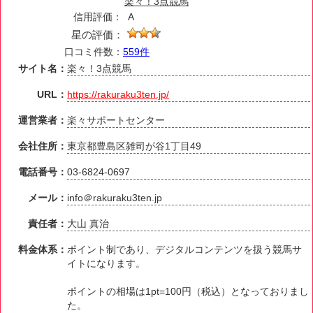
楽々！3点競馬
信用評価：
A
星の評価：
口コミ件数：
559件
サイト名：
楽々！3点競馬
URL：
https://rakuraku3ten.jp/
運営業者：
楽々サポートセンター
会社住所：
東京都豊島区雑司が谷1丁目49
電話番号：
03-6824-0697
メール：
info＠rakuraku3ten.jp
責任者：
大山 真治
料金体系：
ポイント制であり、デジタルコンテンツを扱う競馬サ
イトになります。
ポイントの相場は1pt=100円（税込）となっておりまし
た。