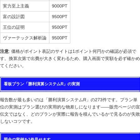
実力至上主義
9000PT
富の設計図
9500PT
王位の証明
9500PT
ヴァーテックス解析論
9500PT
注意
: 価格がポイント表記のサイトは1ポイント何円かの確認が必須で
す。換算次第で出費が大きく変わるため、購入画面で実額を必ず確かめ
てください。
看板プラン「勝利演算システムR」の実測
報告数が最も多いのは「勝利演算システムR」の273件です。プラン単
位の実測はプラン選びの実用的な物差しになります——販売ページの宣
伝文ではなく、どのプランが実際に報告を積んでいるかで見るのが失敗
しないコツです。
照合の実例を1件見せます