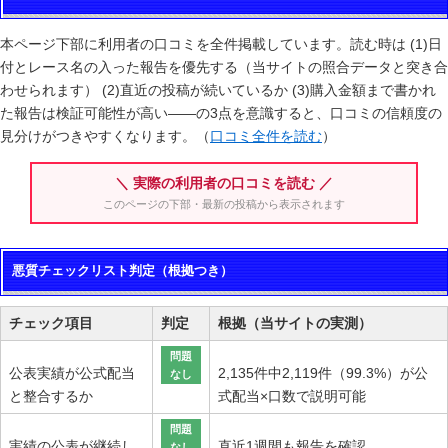
本ページ下部に利用者の口コミを全件掲載しています。読む時は (1)日
付とレース名の入った報告を優先する（当サイトの照合データと突き合
わせられます） (2)直近の投稿が続いているか (3)購入金額まで書かれ
た報告は検証可能性が高い——の3点を意識すると、口コミの信頼度の
見分けがつきやすくなります。（
口コミ全件を読む
）
＼ 実際の利用者の口コミを読む ／
このページの下部・最新の投稿から表示されます
悪質チェックリスト判定（根拠つき）
チェック項目
判定
根拠（当サイトの実測）
問題
公表実績が公式配当
2,135件中2,119件（99.3%）が公
なし
と整合するか
式配当×口数で説明可能
問題
実績の公表が継続し
直近1週間も報告を確認
なし