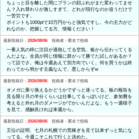
ちょっと目を離した間にプランの顔ぶれがまた変わってませ
ん？入れ替わりが激しすぎて、どれが現行なのか追うだけで
一苦労です。
ポイントも1000ptで10万円からと強気ですし。今の主力がど
れなのか、把握してる方、情報ください！
最新投稿日：
2026/08/06
投稿者：
匿名で投稿
一番人気の枠に注目が過熱してる空気、板から伝わってくる
んだよな。全員が同じ情報に群がって勝てた試しがあるか？
って話でさ。俺は今週あえて別方向でいく。何を買うかは終
わってから明かす主義なんで、悪しからずw
最新投稿日：
2026/08/06
投稿者：
匿名で投稿
オメガに乗り換えるかどうかでずっと迷ってる。板の報告を
見る限り月の半分くらいは仕事してるっぽいけど、参加費を
考えると外れ月のダメージがでかいんだよな。もう一週様子
を見て、感触良ければ来週から。
最新投稿日：
2026/08/06
投稿者：
匿名で投稿
王位の証明、七月の札幌での荒稼ぎを見て以来ずっと気にな
ってる。今週こそこれで行くと決めた。