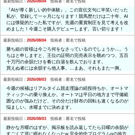
最新投稿日：
2026/08/04
投稿者：
匿名で投稿
『AIが導く新しい的中体験』。この宣伝文句に半笑いだった
私が、登録して一ヶ月になります！競馬歴だけは二十年、AI
には懐疑的だった私ですが、先週の重賞制圧を見て考えを改
めました！今週こそ購入デビューします。言い切ります！
最新投稿日：
2026/08/04
投稿者：
匿名で投稿
勝ち組の皆様は今ごろ何をなさっているのでしょうか…。う
ちはと申しますと、王位の証明の完売表示を眺めつつ、五百
十万円の余韻だけを肴に白湯を飲んでおります。
買えぬ者には余韻すら他人事。…まあ、それもまた一興。
最新投稿日：
2026/08/03
投稿者：
匿名で投稿
今週の候補はリアルタイム競走理論の続投待ちか、オートマ
ティックへの乗り換えか。オートマは平日の地方まで守備範
囲なのが強みだけど、その分だけ財布の回転も速くなるのが
悩ましい。水曜までに決めます。
最新投稿日：
2026/08/03
投稿者：
匿名で投稿
静かな月曜のはずが、掲示板を読み返してたら日曜の余韻が
すごくて逆に眠れなくなったw 完全的中プログラムαの地方