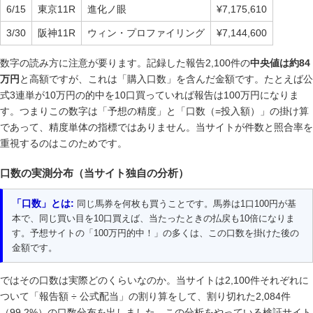
6/15
東京11R
進化ノ眼
¥7,175,610
3/30
阪神11R
ウィン・プロファイリング
¥7,144,600
数字の読み方に注意が要ります。記録した報告2,100件の
中央値は約84
万円
と高額ですが、これは「購入口数」を含んだ金額です。たとえば公
式3連単が10万円の的中を10口買っていれば報告は100万円になりま
す。つまりこの数字は「予想の精度」と「口数（=投入額）」の掛け算
であって、精度単体の指標ではありません。当サイトが件数と照合率を
重視するのはこのためです。
口数の実測分布（当サイト独自の分析）
「口数」とは:
同じ馬券を何枚も買うことです。馬券は1口100円が基
本で、同じ買い目を10口買えば、当たったときの払戻も10倍になりま
す。予想サイトの「100万円的中！」の多くは、この口数を掛けた後の
金額です。
ではその口数は実際どのくらいなのか。当サイトは2,100件それぞれに
ついて「報告額 ÷ 公式配当」の割り算をして、割り切れた2,084件
（99.2%）の口数分布を出しました。この分析をやっている検証サイト