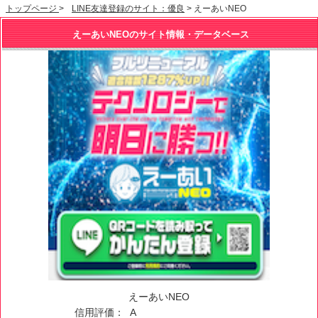
トップページ
>
LINE友達登録のサイト：優良
> えーあいNEO
えーあいNEOのサイト情報・データベース
えーあいNEO
信用評価：
A