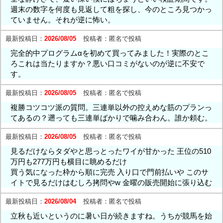
週末の数字を何度も見返して粗を探し、今のところ見つかっ
ていません。それが逆に怖い。
最新投稿日：
2026/08/05
投稿者：
匿名で投稿
完全的中プログラムαを初めて買ってみました！実際のとこ
ろこれは当たりますか？悪い口コミがないのが逆に不安で
す。
最新投稿日：
2026/08/05
投稿者：
匿名で投稿
複勝コツコツ派の質問。三連単以外の控えめな筋のプランっ
てあるの？遡っても三連単ばかりで噛み合わん。誰か頼む。
最新投稿日：
2026/08/05
投稿者：
匿名で投稿
見るだけならタダやと思っとったワイが甘かった 王位の510
万円も277万円も横目に眺めるだけ
買う気になった枠から順に完売 入り口で門前払いや このサ
イトで見るだけはむしろ拷問やw 金曜の販売開始に張り込む
最新投稿日：
2026/08/04
投稿者：
匿名で投稿
立秋も近いというのに暑い日が続きますね。うちが競馬を始