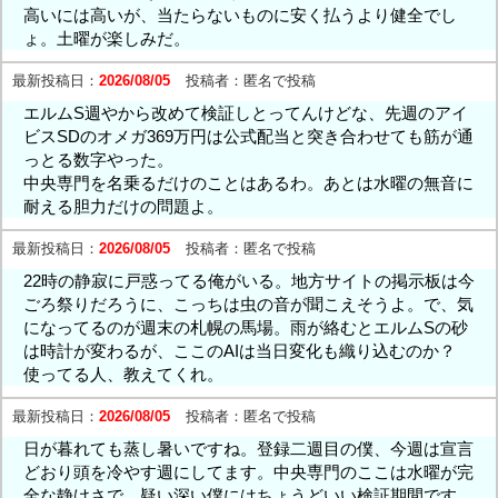
高いには高いが、当たらないものに安く払うより健全でし
ょ。土曜が楽しみだ。
最新投稿日：
2026/08/05
投稿者：
匿名で投稿
エルムS週やから改めて検証しとってんけどな、先週のアイ
ビスSDのオメガ369万円は公式配当と突き合わせても筋が通
っとる数字やった。
中央専門を名乗るだけのことはあるわ。あとは水曜の無音に
耐える胆力だけの問題よ。
最新投稿日：
2026/08/05
投稿者：
匿名で投稿
22時の静寂に戸惑ってる俺がいる。地方サイトの掲示板は今
ごろ祭りだろうに、こっちは虫の音が聞こえそうよ。で、気
になってるのが週末の札幌の馬場。雨が絡むとエルムSの砂
は時計が変わるが、ここのAIは当日変化も織り込むのか？
使ってる人、教えてくれ。
最新投稿日：
2026/08/05
投稿者：
匿名で投稿
日が暮れても蒸し暑いですね。登録二週目の僕、今週は宣言
どおり頭を冷やす週にしてます。中央専門のここは水曜が完
全な静けさで、疑い深い僕にはちょうどいい検証期間です。