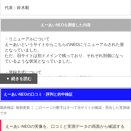
代表：鈴木毅
えーあいNEOを調査した内容
・リニューアルについて
えーあいというサイトからこちらのNEOにリニューアルされた形
となっていました。
ただ、旧サイトは別ドメインで残っており、それぞれ別個になっ
ているような状況となっていました。
・登録方式について
旧えーあい同様にLINE友だち登録での会員登録となっていまし
▼ 続きを読む
た。
えーあいNEOの口コミ・評判と的中検証
・商品の引渡しについての説明記載
ご購入手続きの完了後に引き渡しとなり、実際はレース開催日の
前日もしくは当日となるようです。
最終検証: 毎朝更新 ｜ このページの数字はすべて当サイトが確認・照合した実測値
です
・購入後の返品または返金について
扱う商品がデジタルコンテンツであるため、商品の性質上返金・
えーあいNEOの実像を、口コミと実測データの両面から確認する
返品・交換には応じられませんと記載がありました。