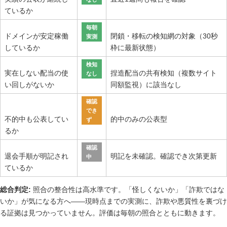
ているか
毎朝
ドメインが安定稼働
閉鎖・移転の検知網の対象（30秒
実測
しているか
枠に最新状態）
検知
実在しない配当の使
捏造配当の共有検知（複数サイト
なし
い回しがないか
同額監視）に該当なし
確認
でき
不的中も公表してい
的中のみの公表型
ず
るか
確認
退会手順が明記され
明記を未確認。確認でき次第更新
中
ているか
総合判定:
照合の整合性は高水準です。「怪しくないか」「詐欺ではな
いか」が気になる方へ——現時点までの実測に、詐欺や悪質性を裏づけ
る証拠は見つかっていません。評価は毎朝の照合とともに動きます。