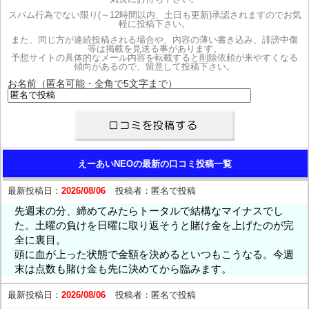
スパム行為でない限り(～12時間以内、土日も更新)承認されますのでお気
軽に投稿下さい。
また、同じ方が連続投稿される場合や、内容の薄い書き込み、誹謗中傷
等は掲載を見送る事があります。
予想サイトの具体的なメール内容を転載すると削除依頼が来やすくなる
傾向があるので、留意して投稿下さい。
お名前（匿名可能・全角で5文字まで）
えーあいNEOの最新の口コミ投稿一覧
最新投稿日：
2026/08/06
投稿者：
匿名で投稿
先週末の分、締めてみたらトータルで結構なマイナスでし
た。土曜の負けを日曜に取り返そうと賭け金を上げたのが完
全に裏目。
頭に血が上った状態で金額を決めるといつもこうなる。今週
末は点数も賭け金も先に決めてから臨みます。
最新投稿日：
2026/08/06
投稿者：
匿名で投稿