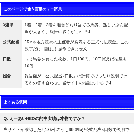
このページで使う言葉のミニ辞典
3連単
1着・2着・3着を順番どおり当てる馬券。難しいぶん配
当が大きく、報告の多くがこれです
公式配当
JRAや地方競馬の主催者が発表する正式な払戻金。この
数字だけは誰にも操作できません
口数
同じ馬券を買った枚数。1口100円。10口買えば払戻も
10倍
照合
報告額が「公式配当×口数」の計算でぴったり説明でき
るかの答え合わせ。当サイトの検証の中心です
よくある質問
Q. えーあいNEOの的中実績は本物ですか？
当サイトが確認した2,135件のうち99.3%が公式配当×口数で説明で