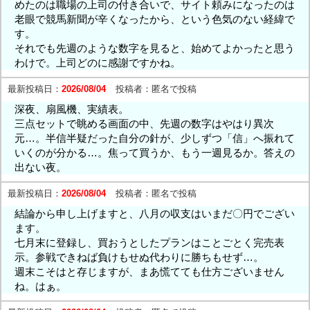
めたのは職場の上司の付き合いで、サイト頼みになったのは
老眼で競馬新聞が辛くなったから、という色気のない経緯で
す。
それでも先週のような数字を見ると、始めてよかったと思う
わけで。上司どのに感謝ですかね。
最新投稿日：
2026/08/04
投稿者：
匿名で投稿
深夜、扇風機、実績表。
三点セットで眺める画面の中、先週の数字はやはり異次
元…。半信半疑だった自分の針が、少しずつ「信」へ振れて
いくのが分かる…。焦って買うか、もう一週見るか。答えの
出ない夜。
最新投稿日：
2026/08/04
投稿者：
匿名で投稿
結論から申し上げますと、八月の収支はいまだ〇円でござい
ます。
七月末に登録し、買おうとしたプランはことごとく完売表
示。参戦できねば負けもせぬ代わりに勝ちもせず…。
週末こそはと存じますが、まあ慌てても仕方ございません
ね。はぁ。