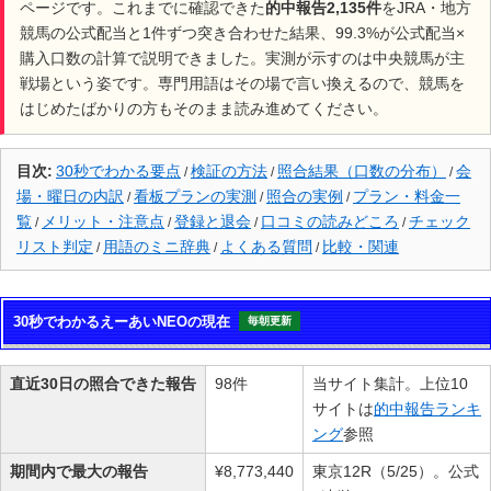
ページです。これまでに確認できた
的中報告2,135件
をJRA・地方
・えーあいNEOへの問い合わせの受付時間について
競馬の公式配当と1件ずつ突き合わせた結果、99.3%が公式配当×
電話/LINE：11：00～19：00（平日）11：00～17：00（土日祝）
購入口数の計算で説明できました。実測が示すのは中央競馬が主
戦場という姿です。専門用語はその場で言い換えるので、競馬を
・商品以外にかかってくる料金について
はじめたばかりの方もそのまま読み進めてください。
インターネットにかかる通信料及び、振り込み手数料は会員側で
の負担となります。
振込みの手数料はご使用の金融機関ごとに異なります。
目次:
30秒でわかる要点
検証の方法
照合結果（口数の分布）
会
/
/
/
場・曜日の内訳
看板プランの実測
照合の実例
プラン・料金一
/
/
/
覧
メリット・注意点
登録と退会
口コミの読みどころ
チェック
/
/
/
/
リスト判定
用語のミニ辞典
よくある質問
比較・関連
/
/
/
30秒でわかるえーあいNEOの現在
毎朝更新
直近30日の照合できた報告
98件
当サイト集計。上位10
サイトは
的中報告ランキ
ング
参照
期間内で最大の報告
¥8,773,440
東京12R（5/25）。公式