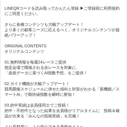
LINEQRコードを読み取ってかんたん登録 ▶ご登録前に利用規約
にご同意ください。
さらに各種コンテンツも大幅アップデート！
より多くの顧客ニーズに応えるべく、オリジナルコンテンツが超
絶パワーアップ！
ORIGINAL CONTENTS
オリジナルコンテンツ
01.無料情報を毎週24レースご提供
指定会場で開催される全レースを対象に、
「血統データに基づくAI指数予想」をご提供！
02.ガイド機能が大幅アップデート！
競馬開催スケジュールに併せた傾向と対策がわかる「新機能／ス
マートAI」で期待値指数を瞬時に察知！
03.的中実績は会員様同士でご投稿！
的中・不的中となった結果を会員様がリアルタイムに 投稿＆確
認が出来る「みんなの投稿実績」を完備！
より高精度に、より安心できる予想サイトへ