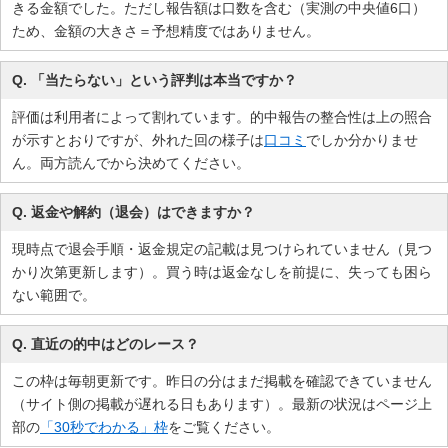
きる金額でした。ただし報告額は口数を含む（実測の中央値6口）
ため、金額の大きさ＝予想精度ではありません。
Q. 「当たらない」という評判は本当ですか？
評価は利用者によって割れています。的中報告の整合性は上の照合
が示すとおりですが、外れた回の様子は
口コミ
でしか分かりませ
ん。両方読んでから決めてください。
Q. 返金や解約（退会）はできますか？
現時点で退会手順・返金規定の記載は見つけられていません（見つ
かり次第更新します）。買う時は返金なしを前提に、失っても困ら
ない範囲で。
Q. 直近の的中はどのレース？
この枠は毎朝更新です。
昨日の分はまだ掲載を確認できていません
（サイト側の掲載が遅れる日もあります）。最新の状況はページ上
部の
「30秒でわかる」枠
をご覧ください。