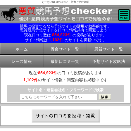
えーあいNEOの口コミ・評判と的中検証
競馬に投資するなら予想サイトの活用が効率的です。
悪質競馬予想サイトを口コミ情報共有で回避しよう！
854,923件
現在口コミ数は
の投稿があります。
1,102件
サイト情報は
のサイトを掲載中です。
ホーム
優良サイト一覧
悪質サイト一覧
レース情報
最新口コミ一覧
予想サイト攻略法
現在:
854,923件
の口コミ投稿があります
1,102件
のサイト情報・調査内容も掲載中です
サイト名・運営会社名・フリーワードで検索