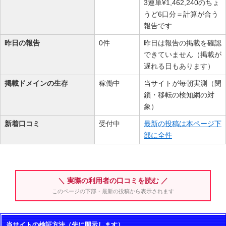
3連単¥1,462,240のちょ
うど6口分＝計算が合う
報告です
昨日の報告
0件
昨日は報告の掲載を確認
できていません（掲載が
遅れる日もあります）
掲載ドメインの生存
稼働中
当サイトが毎朝実測（閉
鎖・移転の検知網の対
象）
新着口コミ
受付中
最新の投稿は本ページ下
部に全件
＼ 実際の利用者の口コミを読む ／
このページの下部・最新の投稿から表示されます
当サイトの検証方法（先に開示します）