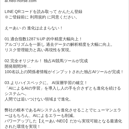
ai.neo-horse.com
LINE QRコードを読み取って かんたん登録
※ご登録前に 利用規約 に同意ください。
えーあい の 進化は止まらない！
01.適合指数1287％UP 的中精度大幅向上！
アルゴリズムを一新し 過去データの解析精度を大幅に向上。
リスク管理能力と高い再現性を実現。
02.完全オリジナル！ 独占AI競馬ツールが完成
開発期間3年…
100名以上の関係者情報がインプットされた独占AIツールが完成！
03.よりハイスペックに。 AI深層学習の確立！
「AIによるAIの学習」を導入し人の手を介さずとも進化を続ける
システムへ。
人間では追いつけない領域まで進化。
弊社の根本であるAIシステムを進化させることでヒューマンエラ
ーはもちろん、AIによるエラーも削減。
パワーアップした【えーあいNEO】だから実現可能となる最適化
された環境を実現！