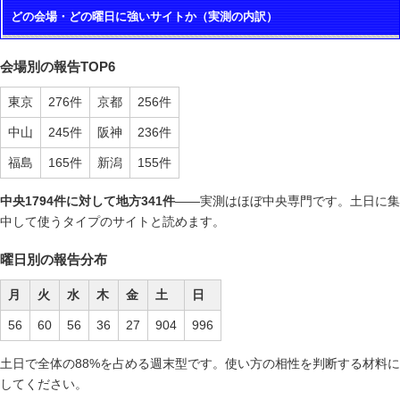
どの会場・どの曜日に強いサイトか（実測の内訳）
会場別の報告TOP6
東京
276件
京都
256件
中山
245件
阪神
236件
福島
165件
新潟
155件
中央1794件に対して地方341件
——実測はほぼ中央専門です。土日に集
中して使うタイプのサイトと読めます。
曜日別の報告分布
月
火
水
木
金
土
日
56
60
56
36
27
904
996
土日で全体の88%を占める週末型です。使い方の相性を判断する材料に
してください。