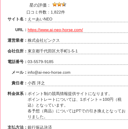
星の評価：
口コミ件数：1,822件
サイト名：
えーあいNEO
URL：
https://www.ai-neo-horse.com/
運営業者：
株式会社ビンクス
会社住所：
東京都千代田区大手町1-5-1
電話番号：
03-5579-9185
メール：
info@ai-neo-horse.com
責任者：
小西 洋之
料金体系：
ポイント制の競馬情報提供サイトになります。
ポイントレートについては、1ポイント＝100円（税
込）となっています。
各予想（商品）についてはPTでの引き換えとなってお
りました。
支払方法：
銀行振込決済