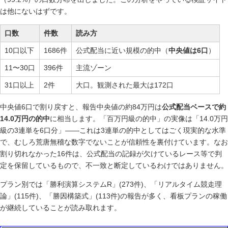
は他にないはずです。
口数
件数
読み方
10口以下
1686件
公式配当に近い規模の的中（
中央値は6口
）
11〜30口
396件
主流ゾーン
31口以上
2件
大口。観測された最大は172口
中央値6口で割り戻すと、報告中央値の約84万円は
公式配当ベースで約
14.0万円の的中
に相当します。「百万円級の的中」の実像は「14.0万円
級の3連単を6口分」——これは3連単の的中としてはごく現実的な水準
で、むしろ荒唐無稽な数字でないことが信頼性を裏付けています。なお
割り切れなかった16件は、公式配当の記録が欠けているレース等で判
定を保留しているもので、不一致と断定しているわけではありません。
プラン別では「勝利演算システムR」(273件)、「リアルタイム競走理
論」(115件)、「勝因構築式」(113件)の報告が多く、看板プランの稼働
が継続していることが読み取れます。