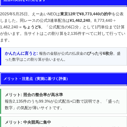
2025年5月25日、えーあいNEOは
東京12Rで¥8,773,440の的中
を公表
しました。同レースの公式3連単配当は
¥1,462,240
。8,773,440 ÷
1,462,240 =
ちょうど6
。「公式配当の6口分」として1円単位まで計算
が合います。当サイトはこの割り算を2,135件すべてに対して行ってい
ます。
かんたんに言うと:
ぴったり6枚分
報告の金額が公式の払戻金の
。盛
った数字はこの割り算が合いません。
メリット・注意点（実測に基づく評価）
メリット: 照合の整合率が高水準
報告2,135件のうち99.3%が公式配当×口数で説明でき、「盛った
数字」の気配が薄いサイトです。
メリット: 中央競馬に集中