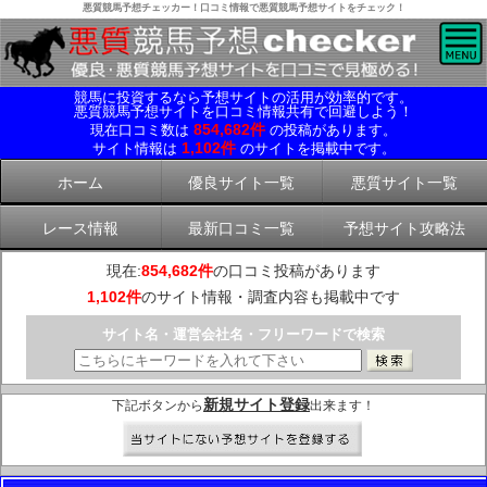
悪質競馬予想チェッカー！口コミ情報で悪質競馬予想サイトをチェック！
競馬に投資するなら予想サイトの活用が効率的です。
悪質競馬予想サイトを口コミ情報共有で回避しよう！
854,682件
現在口コミ数は
の投稿があります。
1,102件
サイト情報は
のサイトを掲載中です。
ホーム
優良サイト一覧
悪質サイト一覧
レース情報
最新口コミ一覧
予想サイト攻略法
現在:
854,682件
の口コミ投稿があります
1,102件
のサイト情報・調査内容も掲載中です
サイト名・運営会社名・フリーワードで検索
新規サイト登録
下記ボタンから
出来ます！