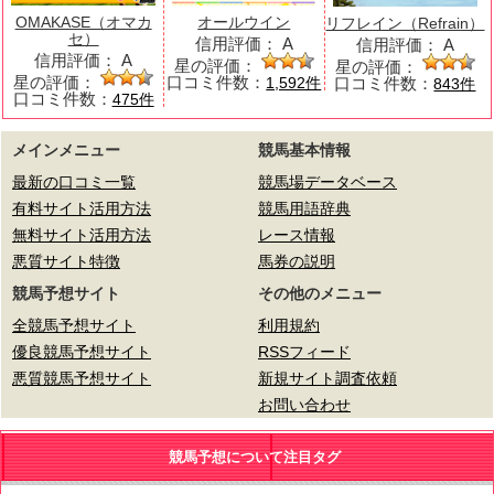
OMAKASE（オマカ
オールウイン
リフレイン（Refrain）
セ）
信用評価：
A
信用評価：
A
信用評価：
A
星の評価：
星の評価：
星の評価：
口コミ件数：
口コミ件数：
1,592件
843件
口コミ件数：
475件
メインメニュー
競馬基本情報
最新の口コミ一覧
競馬場データベース
有料サイト活用方法
競馬用語辞典
無料サイト活用方法
レース情報
悪質サイト特徴
馬券の説明
競馬予想サイト
その他のメニュー
全競馬予想サイト
利用規約
優良競馬予想サイト
RSSフィード
悪質競馬予想サイト
新規サイト調査依頼
お問い合わせ
競馬予想について注目タグ