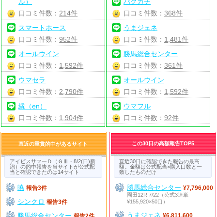
ル）
バクガチ
口コミ件数：
214件
口コミ件数：
368件
スマートホース
うまジェネ
口コミ件数：
952件
口コミ件数：
1,481件
オールウイン
勝馬総合センター
口コミ件数：
1,592件
口コミ件数：
361件
ウマセラ
オールウイン
口コミ件数：
2,790件
口コミ件数：
1,592件
縁（en）
ウマフル
口コミ件数：
1,904件
口コミ件数：
92件
この30日の高額報告TOP5
直近の重賞的中があるサイト
アイビスサマーＤ（ＧⅢ・8/2(日)新
直近30日に確認できた報告の最高
潟）の的中報告を当サイトが公式配
額。金額は公式配当×購入口数と一
当と確認できたのは14サイト
致したものだけ
暁
勝馬総合センター
報告3件
¥7,796,000
園田12R 7/22（公式3連単
シンクロ
¥155,920×50口）
報告3件
うまジェネ
勝馬総合センター
¥6,811,600
報告2件