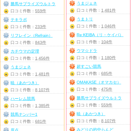
うまジェネ
勝馬サプライズウルトラ
口コミ件数：
1,481件
口コミ件数：
559件
うまトリ
テキラボ
口コミ件数：
1,046件
口コミ件数：
233件
Re:KEIBA（リ・ケイバ）
リフレイン（Refrain）
口コミ件数：
104件
口コミ件数：
843件
ウマ☆ドラ
カチウマの定理
口コミ件数：
1,180件
口コミ件数：
1,456件
超すごい競馬
うまジェネ
口コミ件数：
685件
口コミ件数：
1,481件
OMAKASE（オマカセ）
暁（あかつき）
口コミ件数：
475件
口コミ件数：
8,107件
勝馬サプライズウルトラ
ハーレム競馬
口コミ件数：
559件
口コミ件数：
1,385件
暁（あかつき）
競馬ナンバー1
口コミ件数：
8,107件
口コミ件数：
681件
みどりの的中らんど
原点