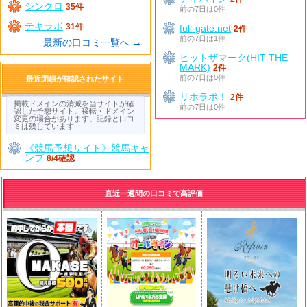
シンクロ
35件
前の7日は0件
テキラボ
31件
full-gate.net
2件
前の7日は1件
最新の口コミ一覧へ →
ヒットザマーク(HIT THE
MARK)
2件
前の7日は0件
最近閉鎖が確認されたサイト
リホラボ！
2件
掲載ドメインの消滅を当サイトが確
前の7日は0件
認した予想サイト。移転・ドメイン
変更の場合があります。記録と口コ
ミは残しています
《競馬予想サイト》競馬キャ
ンプ
8/4確認
直近一週間の口コミで高評価