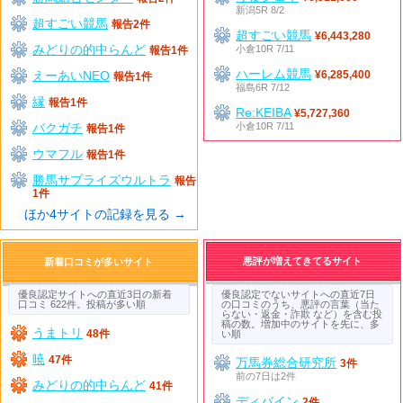
新潟5R 8/2
超すごい競馬
報告2件
超すごい競馬
¥6,443,280
みどりの的中らんど
小倉10R 7/11
報告1件
ハーレム競馬
えーあいNEO
¥6,285,400
報告1件
福島6R 7/12
縁
報告1件
Re:KEIBA
¥5,727,360
バクガチ
小倉10R 7/11
報告1件
ウマフル
報告1件
勝馬サプライズウルトラ
報告
1件
ほか4サイトの記録を見る →
悪評が増えてきてるサイト
新着口コミが多いサイト
優良認定サイトへの直近3日の新着
優良認定でないサイトへの直近7日
口コミ 622件。投稿が多い順
の口コミのうち、悪評の言葉（当た
らない・返金・詐欺 など）を含む投
稿の数。増加中のサイトを先に、多
うまトリ
48件
い順
暁
47件
万馬券総合研究所
3件
前の7日は2件
みどりの的中らんど
41件
ディバイン
2件