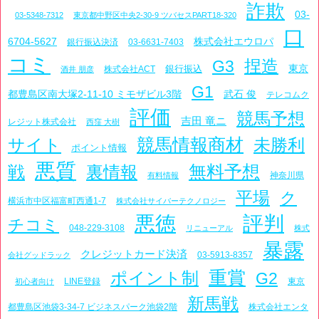
詐欺
03-
03-5348-7312
東京都中野区中央2-30-9 ツバセスPART18-320
口
6704-5627
株式会社エウロパ
銀行振込決済
03-6631-7403
コミ
捏造
G3
東京
銀行振込
株式会社ACT
酒井 朋彦
G1
都豊島区南大塚2-11-10 ミモザビル3階
武石 俊
テレコムク
評価
競馬予想
吉田 竜ニ
レジット株式会社
西窪 大樹
競馬情報商材
サイト
未勝利
ポイント情報
悪質
戦
裏情報
無料予想
神奈川県
有料情報
平場
ク
横浜市中区福富町西通1-7
株式会社サイバーテクノロジー
悪徳
評判
チコミ
048-229-3108
リニューアル
株式
暴露
クレジットカード決済
03-5913-8357
会社グッドラック
重賞
ポイント制
G2
LINE登録
東京
初心者向け
新馬戦
都豊島区池袋3-34-7 ビジネスパーク池袋2階
株式会社エンタ