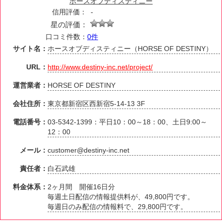
ホースオブディスティニー
信用評価：
-
星の評価：
口コミ件数：
0件
サイト名：
ホースオブディスティニー（HORSE OF DESTINY）
URL：
http://www.destiny-inc.net/project/
運営業者：
HORSE OF DESTINY
会社住所：
東京都新宿区西新宿5-14-13 3F
電話番号：
03-5342-1399：平日10：00～18：00、土日9:00～
12：00
メール：
customer@destiny-inc.net
責任者：
白石武雄
料金体系：
2ヶ月間 開催16日分
毎週土日配信の情報提供料が、49,800円です。
毎週日のみ配信の情報料で、29,800円です。