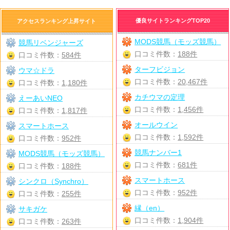
優良サイトランキングTOP20
アクセスランキング上昇サイト
MODS競馬（モッズ競馬）
競馬リベンジャーズ
口コミ件数：
188件
口コミ件数：
584件
ターフビジョン
ウマ☆ドラ
口コミ件数：
20,467件
口コミ件数：
1,180件
カチウマの定理
えーあいNEO
口コミ件数：
1,456件
口コミ件数：
1,817件
オールウイン
スマートホース
口コミ件数：
1,592件
口コミ件数：
952件
競馬ナンバー1
MODS競馬（モッズ競馬）
口コミ件数：
681件
口コミ件数：
188件
スマートホース
シンクロ（Synchro）
口コミ件数：
952件
口コミ件数：
255件
縁（en）
サキガケ
口コミ件数：
1,904件
口コミ件数：
263件