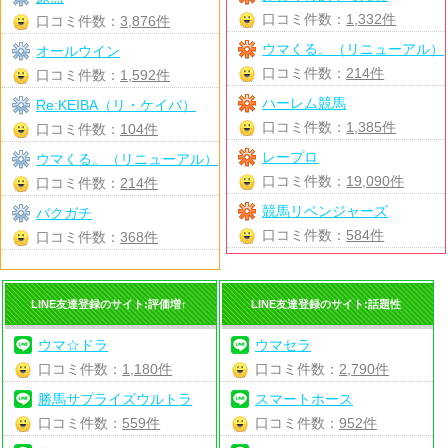
口コミ件数：
1,332件
口コミ件数：
3,876件
ウマくる。（リニューアル）
オールウイン
口コミ件数：
214件
口コミ件数：
1,592件
ハーレム競馬
Re:KEIBA（リ・ケイバ）
口コミ件数：
1,385件
口コミ件数：
104件
レープロ
ウマくる。（リニューアル）
口コミ件数：
19,090件
口コミ件数：
214件
競馬リベンジャーズ
バクガチ
口コミ件数：
584件
口コミ件数：
368件
LINE友達登録のサイト:評価増↑
LINE友達登録のサイト:話題性
ウマ☆ドラ
ウマセラ
口コミ件数：
1,180件
口コミ件数：
2,790件
勝馬サプライズウルトラ
スマートホース
口コミ件数：
559件
口コミ件数：
952件