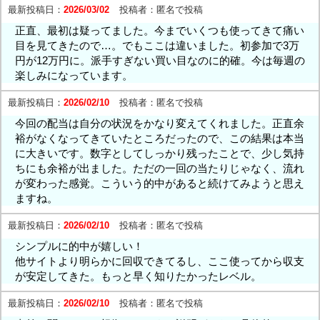
最新投稿日：
2026/03/02
投稿者：
匿名で投稿
正直、最初は疑ってました。今までいくつも使ってきて痛い
目を見てきたので…。でもここは違いました。初参加で3万
円が12万円に。派手すぎない買い目なのに的確。今は毎週の
楽しみになっています。
最新投稿日：
2026/02/10
投稿者：
匿名で投稿
今回の配当は自分の状況をかなり変えてくれました。正直余
裕がなくなってきていたところだったので、この結果は本当
に大きいです。数字としてしっかり残ったことで、少し気持
ちにも余裕が出ました。ただの一回の当たりじゃなく、流れ
が変わった感覚。こういう的中があると続けてみようと思え
ますね。
最新投稿日：
2026/02/10
投稿者：
匿名で投稿
シンプルに的中が嬉しい！
他サイトより明らかに回収できてるし、ここ使ってから収支
が安定してきた。もっと早く知りたかったレベル。
最新投稿日：
2026/02/10
投稿者：
匿名で投稿