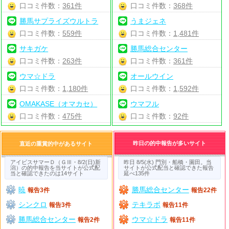
口コミ件数：
361件
口コミ件数：
368件
勝馬サプライズウルトラ
うまジェネ
口コミ件数：
559件
口コミ件数：
1,481件
サキガケ
勝馬総合センター
口コミ件数：
263件
口コミ件数：
361件
ウマ☆ドラ
オールウイン
口コミ件数：
1,180件
口コミ件数：
1,592件
OMAKASE（オマカセ）
ウマフル
口コミ件数：
475件
口コミ件数：
92件
昨日の的中報告が多いサイト
直近の重賞的中があるサイト
アイビスサマーＤ（ＧⅢ・8/2(日)新
昨日 8/5(水) 門別・船橋・園田。当
潟）の的中報告を当サイトが公式配
サイトが公式配当と確認できた報告
当と確認できたのは14サイト
延べ135件
暁
勝馬総合センター
報告3件
報告22件
シンクロ
テキラボ
報告3件
報告11件
勝馬総合センター
ウマ☆ドラ
報告2件
報告11件