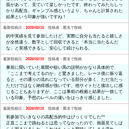
面があって、見ていて楽しかったです。終わってみたらしっ
かり高配当。ギャンブル感というより、ちゃんと計算された
結果という印象が強いですね！
最新投稿日：
2026/02/10
投稿者：
匿名で投稿
的中実績を見て参加したけど、実際に自分も当たると嬉しさ
が全然違う。数字として回収できると「本当に当たるんだ
な」と実感できるし、安心して続けられる。
最新投稿日：
2026/02/10
投稿者：
匿名で投稿
事前に聞いていた展開や狙い馬の説明がかなり具体的で、
「ここまで考えてるのか」と驚きました。レース後に振り返
ると、その通りの流れになっている部分が多く、ただ当たっ
ただけではなく納得感が強いです。他サイトだと後出しに感
じることもありますが、ここは事前の根拠と結果が一致して
いる印象。予想のレベルの違いをはっきり感じました。
最新投稿日：
2026/02/10
投稿者：
匿名で投稿
初参加でいきなりの高配当的中はびっくりでした^^
正直ここまで跳ねるとは思ってなかったので、画面見てしば
らく固まりました。これはちょっと期待してしまう流れ。