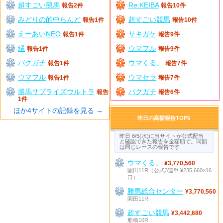
超すごい競馬
Re:KEIBA
報告2件
報告10件
みどりの的中らんど
超すごい競馬
報告1件
報告10件
えーあいNEO
サキガケ
報告1件
報告9件
縁
ウマフル
報告1件
報告9件
バクガチ
ウマくる。
報告1件
報告7件
ウマフル
ウマセラ
報告1件
報告7件
勝馬サプライズウルトラ
バクガチ
報告
報告6件
1件
ほか4サイトの記録を見る →
昨日の高額報告TOP5
昨日 8/5(水)に当サイトが公式配当
と確認できた報告を金額順で。同額
は同じレースの報告です
ウマくる。
¥3,770,560
園田11R（公式3連単 ¥235,660×16
口）
勝馬総合センター
¥3,770,560
園田11R
超すごい競馬
¥3,442,680
船橋10R