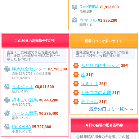
Re:KEIBA
¥1,912,600
船橋10R
ウマフル
¥1,885,280
園田11R
この30日の高額報告TOP5
新着口コミが多いサイト
直近30日に確認できた報告の最高
優良認定サイトへの直近3日の新着
額。金額は公式配当×購入口数と一
口コミ 407件。投稿が多い順
致したものだけ
みどりの的中らんど
35件
勝馬総合センター
¥7,796,000
園田12R 7/22（公式3連単
暁
31件
¥155,920×50口）
うまトリ
25件
うまジェネ
¥6,811,600
新潟5R 8/2
カチウマの定理
21件
超すごい競馬
¥6,443,280
テキラボ
21件
小倉10R 7/11
最新の口コミ一覧へ →
ハーレム競馬
¥6,285,400
福島6R 7/12
今日の会場の配当基準線
Re:KEIBA
¥5,727,360
小倉10R 7/11
今日 8/6(木)開催の各会場、この30