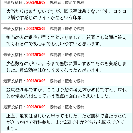
最新投稿日：
2026/03/09
投稿者：
匿名で投稿
大当たりはまだないですが、回収率は悪くないです。コツコ
ツ増やす感じのサイトかなという印象。
最新投稿日：
2026/03/09
投稿者：
匿名で投稿
担当の人の返信が早くて助かりました。質問にも普通に答え
てくれるので初心者でも使いやすいと思います。
最新投稿日：
2026/03/09
投稿者：
匿名で投稿
少点数なのがいい。今まで無駄に買いすぎてたのを実感しま
した。資金効率はかなり良くなったと思います。
最新投稿日：
2026/03/09
投稿者：
匿名で投稿
競馬歴20年ですが、ここは予想の考え方が独特ですね。世代
とか環境の相性っていう視点は面白いと思いました。
最新投稿日：
2026/03/09
投稿者：
匿名で投稿
正直、最初は怪しいと思ってました。ただ無料で当たったの
がきっかけで有料参加。まだ2回ですがどちらも回収できて
ます。