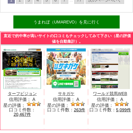
うまれぼ（UMAREVO）を見に行く
直近で的中率が高いサイトの口コミもチェックしてみて下さい（星の評価
値を自動集計）。
ターフビジョン
サキガケ
ワールド競馬WEB
信用評価：
A
信用評価：
A
信用評価：
A
星の評価：
星の評価：
星の評価：
口コミ件数：
口コミ件数：
口コミ件数：
263件
5,099件
20,467件