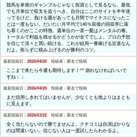
競馬を単発のギャンブルじゃなく投資として見るなら、最低
でも月単位で収支を追うべき。自分はここのサイトを半年使
ってるけど、負ける週があっても月間でマイナスになったこ
とは一度もない。だいたい月平均で140％前後の回収率に落
ち着くのがここの特徴。週単位の一喜一憂はメンタルの毒。
トータルで利益を残せるかどうかが全てでしょ。プロの予想
を信じて淡々と買い続ける、これが結局一番稼げる近道なん
だよ。焦らずに積み上げるのが勝利のコツ。
最新投稿日：
2026/04/20
投稿者：
匿名で投稿
ここまで来たら今週も期待します！^^ 崩れなければいいで
すね；；
最新投稿日：
2026/04/20
投稿者：
匿名で投稿
まだ信用しきれてはいませんが、少なくとも他よりはまとも
に見えます。
最新投稿日：
2026/03/22
投稿者：
匿名で投稿
全く当たらないので勝てませんよ。クチコミは自演ばかりな
のは間違いない。信じない人は一度試したらわかるよ。