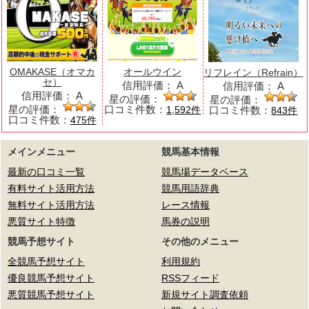
OMAKASE（オマカ
オールウイン
リフレイン（Refrain）
セ）
信用評価：
A
信用評価：
A
信用評価：
A
星の評価：
星の評価：
星の評価：
口コミ件数：
口コミ件数：
1,592件
843件
口コミ件数：
475件
メインメニュー
競馬基本情報
最新の口コミ一覧
競馬場データベース
有料サイト活用方法
競馬用語辞典
無料サイト活用方法
レース情報
悪質サイト特徴
馬券の説明
競馬予想サイト
その他のメニュー
全競馬予想サイト
利用規約
優良競馬予想サイト
RSSフィード
悪質競馬予想サイト
新規サイト調査依頼