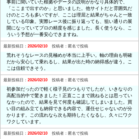
事前に聞いていた根拠やデータの説明がかなり具体的で、
「ここまで出すのか」と思いました。他サイトだと雰囲気だ
けのところも多いですが、ここは理屈と結果がちゃんと一致
している印象。実際レース後に振り返っても、狙い通りの展
開になっていてプロの精度を感じました。長く使うなら、こ
ういう予想が一番安心できますね。
最新投稿日：
2026/02/10
投稿者：
匿名で投稿
荒れそうなレースの見極めが本当に上手い。軸の理由も明確
だから安心して乗れるし、結果が出た時の納得感が違う。こ
こは信頼できそう。
最新投稿日：
2026/02/10
投稿者：
匿名で投稿
初参加だったので軽く様子見のつもりでしたが、いきなりの
高配当的中で驚きました！正直ここまで跳ねるとは思ってい
なかったので、結果を見て何度も確認してしまいました。買
い目の組み立ても納得できる内容で、運任せじゃないのが分
かります。この流れなら次も期待したくなるし、久々にワク
ワクしています。
最新投稿日：
2026/02/10
投稿者：
匿名で投稿