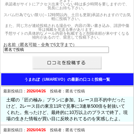
きます。
承認者がサイトにアクセス出来ていない時は多少時間を要しますので、
気長にお待ち下さい。
スパム行為でない限り(～12時間以内、土日も更新)承認されますのでお気
軽に投稿下さい。
また、同じ方が連続投稿される場合や、内容の薄い書き込み、誹謗中傷
等は掲載を見送る事があります。
予想サイトの具体的なメール内容を転載すると削除依頼が来やすくなる
傾向があるので、留意して投稿下さい。
お名前（匿名可能・全角で5文字まで）
うまれぼ（UMAREVO）の最新の口コミ投稿一覧
最新投稿日：
2026/04/26
投稿者：
匿名で投稿
土曜の「匠の極み」プランに参加。1レース目不的中だった
けど、2レース目の東京11Rで見事に3連単500倍を射抜いて
くれた。焦ったけど、最終的に10万以上のプラスで終了。現
場の生きた情報が買い目に反映されてるのを実感したよ。
最新投稿日：
2026/04/26
投稿者：
匿名で投稿