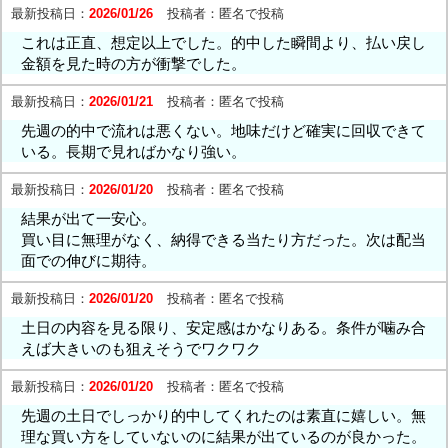
最新投稿日：
2026/01/26
投稿者：
匿名で投稿
これは正直、想定以上でした。的中した瞬間より、払い戻し
金額を見た時の方が衝撃でした。
最新投稿日：
2026/01/21
投稿者：
匿名で投稿
先週の的中で流れは悪くない。地味だけど確実に回収できて
いる。長期で見ればかなり強い。
最新投稿日：
2026/01/20
投稿者：
匿名で投稿
結果が出て一安心。
買い目に無理がなく、納得できる当たり方だった。次は配当
面での伸びに期待。
最新投稿日：
2026/01/20
投稿者：
匿名で投稿
土日の内容を見る限り、安定感はかなりある。条件が噛み合
えば大きいのも狙えそうでワクワク
最新投稿日：
2026/01/20
投稿者：
匿名で投稿
先週の土日でしっかり的中してくれたのは素直に嬉しい。無
理な買い方をしていないのに結果が出ているのが良かった。