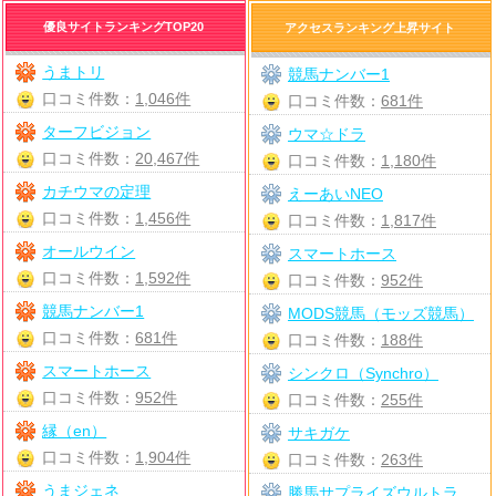
優良サイトランキングTOP20
アクセスランキング上昇サイト
うまトリ
競馬ナンバー1
口コミ件数：
1,046件
口コミ件数：
681件
ターフビジョン
ウマ☆ドラ
口コミ件数：
20,467件
口コミ件数：
1,180件
カチウマの定理
えーあいNEO
口コミ件数：
1,456件
口コミ件数：
1,817件
オールウイン
スマートホース
口コミ件数：
1,592件
口コミ件数：
952件
競馬ナンバー1
MODS競馬（モッズ競馬）
口コミ件数：
681件
口コミ件数：
188件
スマートホース
シンクロ（Synchro）
口コミ件数：
952件
口コミ件数：
255件
縁（en）
サキガケ
口コミ件数：
1,904件
口コミ件数：
263件
うまジェネ
勝馬サプライズウルトラ