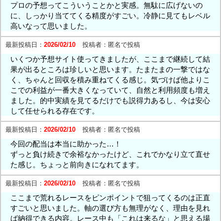
プロの予想ってこういうことかと実感。無駄に広げないの
に、しっかり当ててくる精度がすごい。冷静に見てもレベル
高いなって思いました。
最新投稿日：
2026/02/10
投稿者：
匿名で投稿
いくつか予想サイト使ってきましたが、ここまで継続して結
果が出るところは珍しいと思います。たまたまの一撃ではな
く、ちゃんと回収を積み重ねてくる感じ。気づけば他よりこ
こでの利益が一番大きくなっていて、自然と利用頻度も増え
ました。的中実績を見てるだけでも説得力あるし、今は安心
して任せられる存在です。
最新投稿日：
2026/02/10
投稿者：
匿名で投稿
今回の配当は本当に助かった…！
ずっと負け続きで余裕なかったけど、これでかなり立て直せ
た感じ。ちょっと前向きになれてます。
最新投稿日：
2026/02/10
投稿者：
匿名で投稿
ここまで荒れるレースをピンポイントで狙ってくるのは正直
すごいと思いました。軸の選び方も無理がなく、理由を見れ
ば納得できる内容。レース中も「これは来るな」と思える場