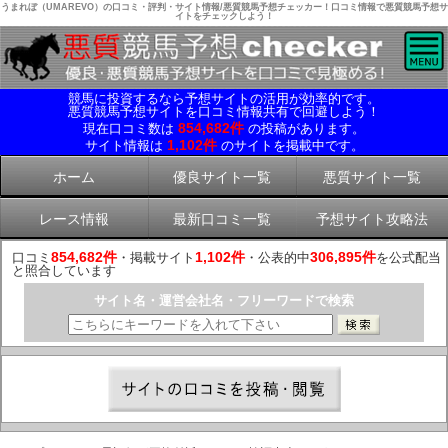
うまれぼ（UMAREVO）の口コミ・評判・サイト情報/悪質競馬予想チェッカー！口コミ情報で悪質競馬予想サ
イトをチェックしよう！
競馬に投資するなら予想サイトの活用が効率的です。
悪質競馬予想サイトを口コミ情報共有で回避しよう！
854,682件
現在口コミ数は
の投稿があります。
1,102件
サイト情報は
のサイトを掲載中です。
ホーム
優良サイト一覧
悪質サイト一覧
レース情報
最新口コミ一覧
予想サイト攻略法
854,682件
1,102件
306,895件
口コミ
・掲載サイト
・公表的中
を公式配当
と照合しています
サイト名・運営会社名・フリーワードで検索