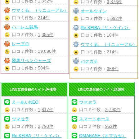
口コミ件数：
1,332件
口コミ件数：
3,876件
ウマくる。（リニューアル）
オールウイン
口コミ件数：
214件
口コミ件数：
1,592件
ハーレム競馬
Re:KEIBA（リ・ケイバ）
口コミ件数：
1,385件
口コミ件数：
104件
レープロ
ウマくる。（リニューアル）
口コミ件数：
19,090件
口コミ件数：
214件
競馬リベンジャーズ
バクガチ
口コミ件数：
584件
口コミ件数：
368件
LINE友達登録のサイト:評価増↑
LINE友達登録のサイト:話題性
えーあいNEO
ウマセラ
口コミ件数：
1,817件
口コミ件数：
2,790件
ウマセラ
スマートホース
口コミ件数：
2,790件
口コミ件数：
952件
Re:KEIBA（リ・ケイバ）
OMAKASE（オマカセ）