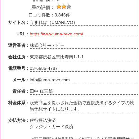
星の評価：
口コミ件数：3,846件
サイト名：
うまれぼ（UMAREVO）
URL：
https://www.uma-revo.com/
運営業者：
株式会社モアビー
会社住所：
東京都渋谷区恵比寿南1-1-1
電話番号：
03-6685-4787
メール：
info@uma-revo.com
責任者：
田中 庄三郎
料金体系：
販売商品を提示された金額で直接決済するタイプの競
馬予想サイトになります。
支払方法：
銀行振込決済
クレジットカード決済
上記二種類の決済手段にて対応している競馬情報サイ