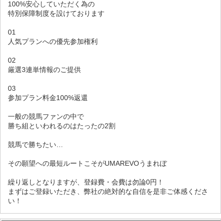
100%安心していただく為の
特別保障制度を設けております
01
人気プランへの優先参加権利
02
厳選3連単情報のご提供
03
参加プラン料金100%返還
一般の競馬ファンの中で
勝ち組といわれるのはたったの2割
競馬で勝ちたい…
その願望への最短ルートこそがUMAREVOうまれぼ
繰り返しとなりますが、登録費・会費は勿論0円！
まずはご登録いただき、弊社の絶対的な自信を是非ご体感くださ
い！