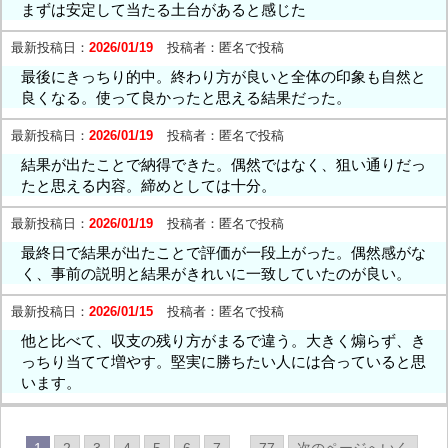
まずは安定して当たる土台があると感じた
最新投稿日：
2026/01/19
投稿者：
匿名で投稿
最後にきっちり的中。終わり方が良いと全体の印象も自然と
良くなる。使って良かったと思える結果だった。
最新投稿日：
2026/01/19
投稿者：
匿名で投稿
結果が出たことで納得できた。偶然ではなく、狙い通りだっ
たと思える内容。締めとしては十分。
最新投稿日：
2026/01/19
投稿者：
匿名で投稿
最終日で結果が出たことで評価が一段上がった。偶然感がな
く、事前の説明と結果がきれいに一致していたのが良い。
最新投稿日：
2026/01/15
投稿者：
匿名で投稿
他と比べて、収支の残り方がまるで違う。大きく煽らず、き
っちり当てて増やす。堅実に勝ちたい人には合っていると思
います。
1
2
3
4
5
6
7
...
77
次のページへいく