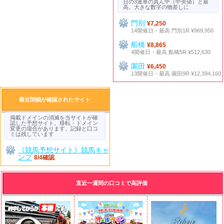
日の3連単の真ん中（中央値）と最
高。大きな数字の物差しに
門別
¥7,250
14開催日・最高 門別1R ¥969,950
船橋
¥8,865
4開催日・最高 船橋5R ¥512,630
園田
¥6,450
13開催日・最高 園田9R ¥12,394,160
最近閉鎖が確認されたサイト
掲載ドメインの消滅を当サイトが確
認した予想サイト。移転・ドメイン
変更の場合があります。記録と口コ
ミは残しています
《競馬予想サイト》競馬キャ
ンプ
8/4確認
直近一週間の口コミで高評価