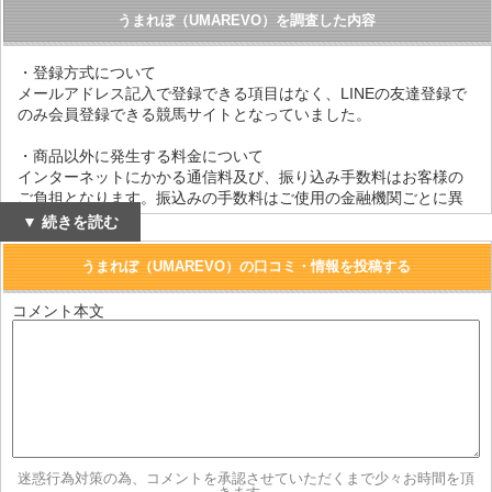
うまれぼ（UMAREVO）を調査した内容
・登録方式について
メールアドレス記入で登録できる項目はなく、LINEの友達登録で
のみ会員登録できる競馬サイトとなっていました。
・商品以外に発生する料金について
インターネットにかかる通信料及び、振り込み手数料はお客様の
ご負担となります。振込みの手数料はご使用の金融機関ごとに異
なります。
▼ 続きを読む
・情報の販売価格について
うまれぼ（UMAREVO）の口コミ・情報を投稿する
開催中のキャンペーン毎に異なります。
コメント本文
・予想商品の引渡しについて
ご購入手続きの完了後。レース開催日の前日もしくは当日となり
ます。
・返品または返金について
扱う商品がデジタルコンテンツであり、商品の性質上返金・返
品・交換には応じられません。
迷惑行為対策の為、コメントを承認させていただくまで少々お時間を頂