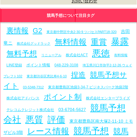
お問い合わせ
競馬予想について注目タグ
裏情報
G2
吉田
東京都中野区中央2-30-9 ツバセスPART18-320
暴露
無料情報
重賞
竜ニ
株式会社グッドラック
悪徳
無料予想
株式会社ACT
リニューアル
有料情報
ポイント情報
LINE登録
048-229-3108
埼玉県川口市弥平2-12-26 ウェイ
捏造
競馬予想サ
ブレフト102
東京都渋谷区恵比寿4-6-10
イト
東京都豊島区池袋3-34-7 ビジネスパーク池袋2階
03-5348-7312
ポイント制
株式会社アドバンス
株式会社エンタープライズ
競馬予想
03-6704-5627
テレコムクレジット株式会社
会社
悪質
評価
東京都豊島区南大塚2-11-10 ミモ
競馬予想
レース情報
競馬
ザビル3階