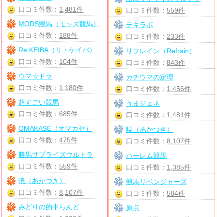
口コミ件数：
1,481件
口コミ件数：
559件
MODS競馬（モッズ競馬）
テキラボ
口コミ件数：
188件
口コミ件数：
233件
Re:KEIBA（リ・ケイバ）
リフレイン（Refrain）
口コミ件数：
104件
口コミ件数：
843件
ウマ☆ドラ
カチウマの定理
口コミ件数：
1,180件
口コミ件数：
1,456件
超すごい競馬
うまジェネ
口コミ件数：
685件
口コミ件数：
1,481件
OMAKASE（オマカセ）
暁（あかつき）
口コミ件数：
475件
口コミ件数：
8,107件
勝馬サプライズウルトラ
ハーレム競馬
口コミ件数：
559件
口コミ件数：
1,385件
暁（あかつき）
競馬リベンジャーズ
口コミ件数：
8,107件
口コミ件数：
584件
みどりの的中らんど
原点