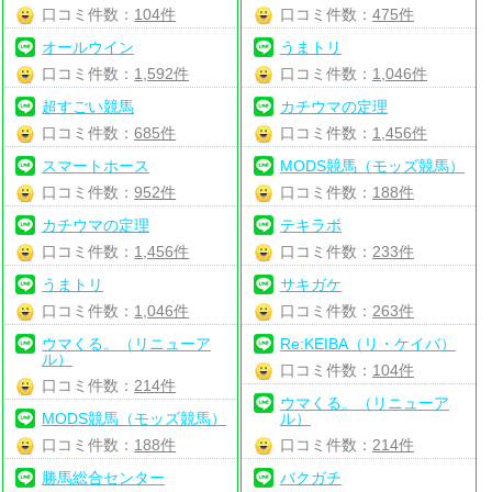
口コミ件数：
104件
口コミ件数：
475件
オールウイン
うまトリ
口コミ件数：
1,592件
口コミ件数：
1,046件
超すごい競馬
カチウマの定理
口コミ件数：
685件
口コミ件数：
1,456件
スマートホース
MODS競馬（モッズ競馬）
口コミ件数：
952件
口コミ件数：
188件
カチウマの定理
テキラボ
口コミ件数：
1,456件
口コミ件数：
233件
うまトリ
サキガケ
口コミ件数：
1,046件
口コミ件数：
263件
ウマくる。（リニューア
Re:KEIBA（リ・ケイバ）
ル）
口コミ件数：
104件
口コミ件数：
214件
ウマくる。（リニューア
MODS競馬（モッズ競馬）
ル）
口コミ件数：
188件
口コミ件数：
214件
勝馬総合センター
バクガチ