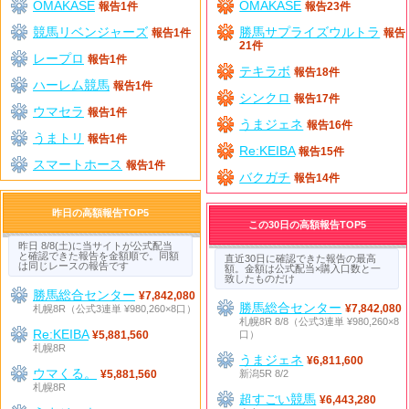
OMAKASE
OMAKASE
報告1件
報告23件
競馬リベンジャーズ
勝馬サプライズウルトラ
報告1件
報告
21件
レープロ
報告1件
テキラボ
報告18件
ハーレム競馬
報告1件
シンクロ
報告17件
ウマセラ
報告1件
うまジェネ
報告16件
うまトリ
報告1件
Re:KEIBA
報告15件
スマートホース
報告1件
バクガチ
報告14件
昨日の高額報告TOP5
この30日の高額報告TOP5
昨日 8/8(土)に当サイトが公式配当
と確認できた報告を金額順で。同額
直近30日に確認できた報告の最高
は同じレースの報告です
額。金額は公式配当×購入口数と一
致したものだけ
勝馬総合センター
¥7,842,080
勝馬総合センター
札幌8R（公式3連単 ¥980,260×8口）
¥7,842,080
札幌8R 8/8（公式3連単 ¥980,260×8
Re:KEIBA
口）
¥5,881,560
札幌8R
うまジェネ
¥6,811,600
ウマくる。
新潟5R 8/2
¥5,881,560
札幌8R
超すごい競馬
¥6,443,280