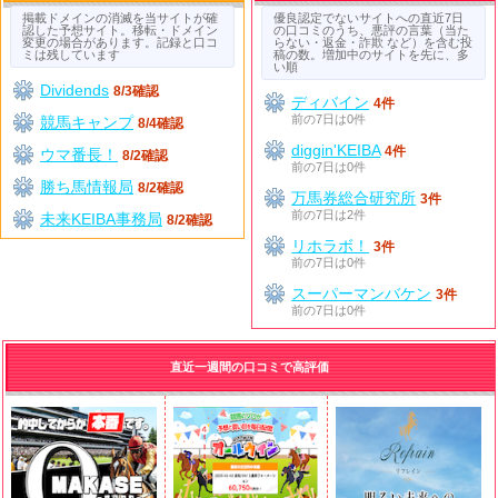
掲載ドメインの消滅を当サイトが確
優良認定でないサイトへの直近7日
認した予想サイト。移転・ドメイン
の口コミのうち、悪評の言葉（当た
変更の場合があります。記録と口コ
らない・返金・詐欺 など）を含む投
ミは残しています
稿の数。増加中のサイトを先に、多
い順
Dividends
8/3確認
ディバイン
4件
前の7日は0件
競馬キャンプ
8/4確認
diggin'KEIBA
4件
ウマ番長！
8/2確認
前の7日は0件
勝ち馬情報局
8/2確認
万馬券総合研究所
3件
前の7日は2件
未来KEIBA事務局
8/2確認
リホラボ！
3件
前の7日は0件
スーパーマンバケン
3件
前の7日は0件
直近一週間の口コミで高評価