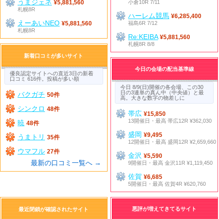
うまジェネ
小倉10R 7/11
¥5,881,560
札幌8R
ハーレム競馬
¥6,285,400
えーあいNEO
福島6R 7/12
¥5,881,560
札幌8R
Re:KEIBA
¥5,881,560
札幌8R 8/8
新着口コミが多いサイト
今日の会場の配当基準線
優良認定サイトへの直近3日の新着
口コミ 616件。投稿が多い順
今日 8/9(日)開催の各会場、この30
日の3連単の真ん中（中央値）と最
バクガチ
50件
高。大きな数字の物差しに
シンクロ
48件
帯広
¥15,850
13開催日・最高 帯広12R ¥362,030
暁
48件
盛岡
¥9,495
うまトリ
35件
12開催日・最高 盛岡12R ¥2,659,660
ウマフル
27件
金沢
¥5,590
最新の口コミ一覧へ →
9開催日・最高 金沢11R ¥1,119,450
佐賀
¥6,685
5開催日・最高 佐賀4R ¥620,760
悪評が増えてきてるサイト
最近閉鎖が確認されたサイト