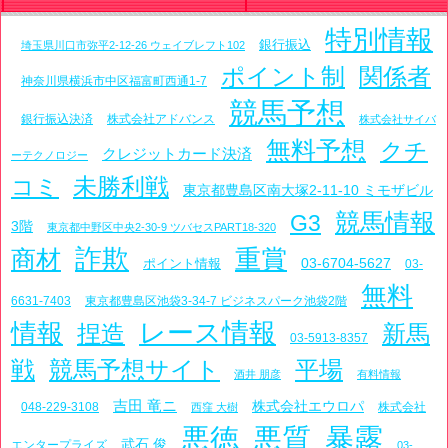
特別情報
銀行振込
埼玉県川口市弥平2-12-26 ウェイブレフト102
ポイント制
関係者
神奈川県横浜市中区福富町西通1-7
競馬予想
銀行振込決済
株式会社アドバンス
株式会社サイバ
無料予想
クチ
クレジットカード決済
ーテクノロジー
未勝利戦
コミ
東京都豊島区南大塚2-11-10 ミモザビル
競馬情報
G3
3階
東京都中野区中央2-30-9 ツバセスPART18-320
詐欺
重賞
商材
03-6704-5627
ポイント情報
03-
無料
6631-7403
東京都豊島区池袋3-34-7 ビジネスパーク池袋2階
レース情報
情報
捏造
新馬
03-5913-8357
戦
競馬予想サイト
平場
酒井 朋彦
有料情報
吉田 竜ニ
株式会社エウロパ
048-229-3108
株式会社
西窪 大樹
悪徳
悪質
暴露
武石 俊
エンタープライズ
03-