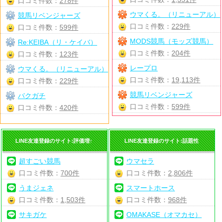
口コミ件数：
278件
ウマくる。（リニューアル）
競馬リベンジャーズ
口コミ件数：
229件
口コミ件数：
599件
MODS競馬（モッズ競馬）
Re:KEIBA（リ・ケイバ）
口コミ件数：
204件
口コミ件数：
123件
レープロ
ウマくる。（リニューアル）
口コミ件数：
19,113件
口コミ件数：
229件
競馬リベンジャーズ
バクガチ
口コミ件数：
599件
口コミ件数：
420件
LINE友達登録のサイト:評価増↑
LINE友達登録のサイト:話題性
超すごい競馬
ウマセラ
口コミ件数：
700件
口コミ件数：
2,806件
うまジェネ
スマートホース
口コミ件数：
1,503件
口コミ件数：
968件
サキガケ
OMAKASE（オマカセ）