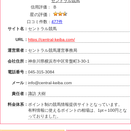
セントラル競馬
信用評価：
B
星の評価：
口コミ件数：
477件
サイト名：
セントラル競馬
URL：
https://central-keiba.com/
運営業者：
セントラル競馬運営事務局
会社住所：
神奈川県横浜市中区常盤町3-30-1
電話番号：
045-315-3084
メール：
info@central-keiba.com
責任者：
諏訪 大樹
料金体系：
ポイント制の競馬情報提供サイトとなっています。
有料情報に使えるポイントの相場は、1pt＝100円とな
っておりました。