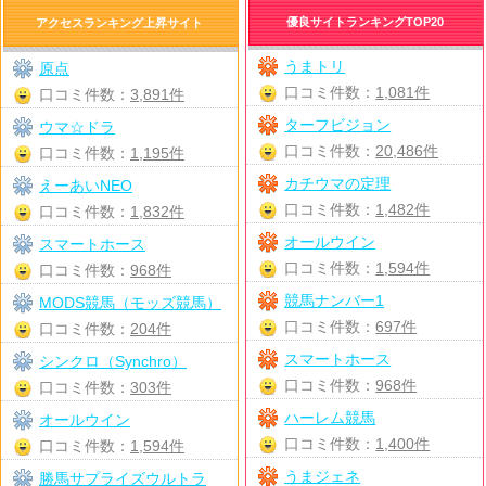
優良サイトランキングTOP20
アクセスランキング上昇サイト
うまトリ
原点
口コミ件数：
1,081件
口コミ件数：
3,891件
ターフビジョン
ウマ☆ドラ
口コミ件数：
20,486件
口コミ件数：
1,195件
カチウマの定理
えーあいNEO
口コミ件数：
1,482件
口コミ件数：
1,832件
オールウイン
スマートホース
口コミ件数：
1,594件
口コミ件数：
968件
競馬ナンバー1
MODS競馬（モッズ競馬）
口コミ件数：
697件
口コミ件数：
204件
スマートホース
シンクロ（Synchro）
口コミ件数：
968件
口コミ件数：
303件
ハーレム競馬
オールウイン
口コミ件数：
1,400件
口コミ件数：
1,594件
うまジェネ
勝馬サプライズウルトラ