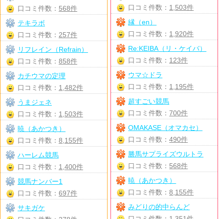
口コミ件数：
1,503件
口コミ件数：
568件
縁（en）
テキラボ
口コミ件数：
1,920件
口コミ件数：
257件
Re:KEIBA（リ・ケイバ）
リフレイン（Refrain）
口コミ件数：
123件
口コミ件数：
858件
ウマ☆ドラ
カチウマの定理
口コミ件数：
1,195件
口コミ件数：
1,482件
超すごい競馬
うまジェネ
口コミ件数：
700件
口コミ件数：
1,503件
OMAKASE（オマカセ）
暁（あかつき）
口コミ件数：
490件
口コミ件数：
8,155件
勝馬サプライズウルトラ
ハーレム競馬
口コミ件数：
568件
口コミ件数：
1,400件
暁（あかつき）
競馬ナンバー1
口コミ件数：
8,155件
口コミ件数：
697件
みどりの的中らんど
サキガケ
口コミ件数：
1,351件