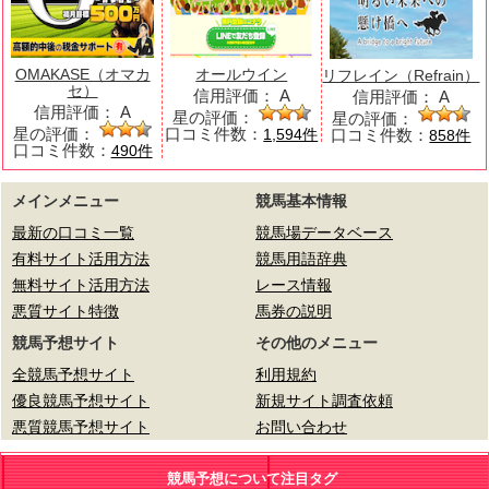
OMAKASE（オマカ
オールウイン
リフレイン（Refrain）
セ）
信用評価：
A
信用評価：
A
信用評価：
A
星の評価：
星の評価：
星の評価：
口コミ件数：
口コミ件数：
1,594件
858件
口コミ件数：
490件
メインメニュー
競馬基本情報
最新の口コミ一覧
競馬場データベース
有料サイト活用方法
競馬用語辞典
無料サイト活用方法
レース情報
悪質サイト特徴
馬券の説明
競馬予想サイト
その他のメニュー
全競馬予想サイト
利用規約
優良競馬予想サイト
新規サイト調査依頼
悪質競馬予想サイト
お問い合わせ
競馬予想について注目タグ