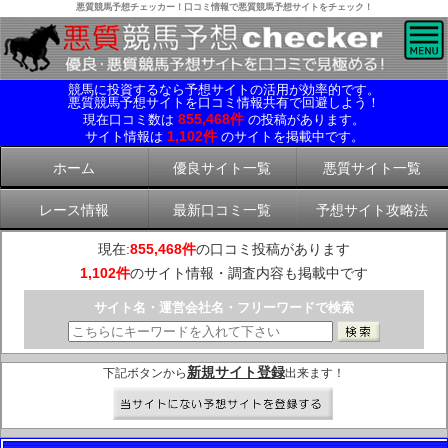
悪質競馬予想チェッカー！口コミ情報で悪質競馬予想サイトをチェック！
競馬に投資するなら予想サイトの活用が効率的です。
悪質競馬予想サイトを口コミ情報共有で回避しよう！
855,468件
現在口コミ数は
の投稿があります。
1,102件
サイト情報は
のサイトを掲載中です。
ホーム
優良サイト一覧
悪質サイト一覧
レース情報
最新口コミ一覧
予想サイト攻略法
現在:
855,468件
の口コミ投稿があります
1,102件
のサイト情報・調査内容も掲載中です
サイト名・運営会社名・フリーワードで検索
新規サイト登録
下記ボタンから
出来ます！