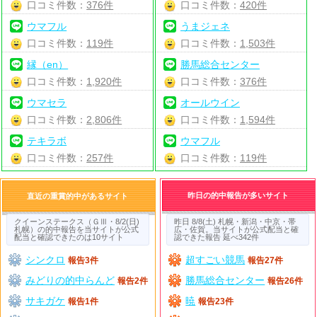
口コミ件数：
376件
口コミ件数：
420件
ウマフル
うまジェネ
口コミ件数：
119件
口コミ件数：
1,503件
縁（en）
勝馬総合センター
口コミ件数：
1,920件
口コミ件数：
376件
ウマセラ
オールウイン
口コミ件数：
2,806件
口コミ件数：
1,594件
テキラボ
ウマフル
口コミ件数：
257件
口コミ件数：
119件
昨日の的中報告が多いサイト
直近の重賞的中があるサイト
クイーンステークス（ＧⅢ・8/2(日)
昨日 8/8(土) 札幌・新潟・中京・帯
札幌）の的中報告を当サイトが公式
広・佐賀。当サイトが公式配当と確
配当と確認できたのは10サイト
認できた報告 延べ342件
シンクロ
超すごい競馬
報告3件
報告27件
みどりの的中らんど
勝馬総合センター
報告2件
報告26件
サキガケ
暁
報告1件
報告23件