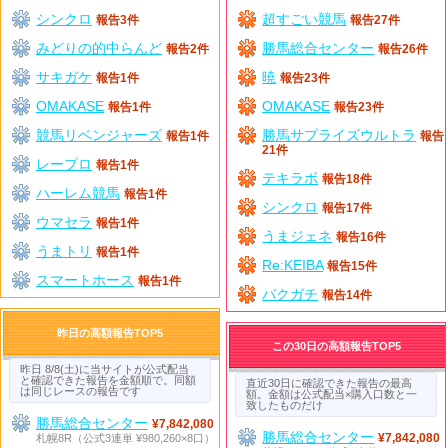
シンクロ
超すごい競馬
報告3件
報告27件
みどりの的中らんど
勝馬総合センター
報告2件
報告26件
サキガケ
暁
報告1件
報告23件
OMAKASE
OMAKASE
報告1件
報告23件
競馬リベンジャーズ
勝馬サプライズウルトラ
報告1件
報告
21件
レープロ
報告1件
テキラボ
報告18件
ハーレム競馬
報告1件
シンクロ
報告17件
ウマセラ
報告1件
うまジェネ
報告16件
うまトリ
報告1件
Re:KEIBA
報告15件
スマートホース
報告1件
バクガチ
報告14件
昨日の高額報告TOP5
この30日の高額報告TOP5
昨日 8/8(土)に当サイトが公式配当
と確認できた報告を金額順で。同額
直近30日に確認できた報告の最高
は同じレースの報告です
額。金額は公式配当×購入口数と一
致したものだけ
勝馬総合センター
¥7,842,080
勝馬総合センター
札幌8R（公式3連単 ¥980,260×8口）
¥7,842,080