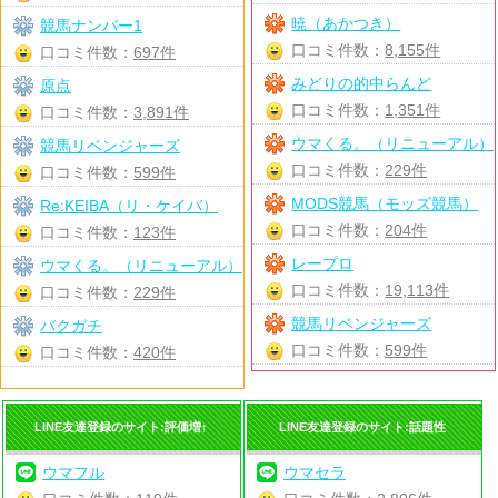
暁（あかつき）
競馬ナンバー1
口コミ件数：
8,155件
口コミ件数：
697件
みどりの的中らんど
原点
口コミ件数：
1,351件
口コミ件数：
3,891件
ウマくる。（リニューアル）
競馬リベンジャーズ
口コミ件数：
229件
口コミ件数：
599件
MODS競馬（モッズ競馬）
Re:KEIBA（リ・ケイバ）
口コミ件数：
204件
口コミ件数：
123件
レープロ
ウマくる。（リニューアル）
口コミ件数：
19,113件
口コミ件数：
229件
競馬リベンジャーズ
バクガチ
口コミ件数：
599件
口コミ件数：
420件
LINE友達登録のサイト:評価増↑
LINE友達登録のサイト:話題性
ウマフル
ウマセラ