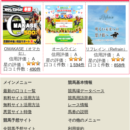
OMAKASE（オマカ
オールウイン
リフレイン（Refrain）
セ）
信用評価：
A
信用評価：
A
信用評価：
A
星の評価：
星の評価：
星の評価：
口コミ件数：
口コミ件数：
1,594件
858件
口コミ件数：
490件
メインメニュー
競馬基本情報
最新の口コミ一覧
競馬場データベース
有料サイト活用方法
競馬用語辞典
無料サイト活用方法
レース情報
悪質サイト特徴
馬券の説明
競馬予想サイト
その他のメニュー
全競馬予想サイト
利用規約