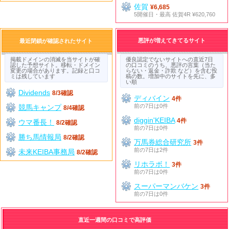
佐賀
¥6,685
5開催日・最高 佐賀4R ¥620,760
悪評が増えてきてるサイト
最近閉鎖が確認されたサイト
掲載ドメインの消滅を当サイトが確
優良認定でないサイトへの直近7日
認した予想サイト。移転・ドメイン
の口コミのうち、悪評の言葉（当た
変更の場合があります。記録と口コ
らない・返金・詐欺 など）を含む投
ミは残しています
稿の数。増加中のサイトを先に、多
い順
Dividends
8/3確認
ディバイン
4件
前の7日は0件
競馬キャンプ
8/4確認
diggin'KEIBA
4件
ウマ番長！
8/2確認
前の7日は0件
勝ち馬情報局
8/2確認
万馬券総合研究所
3件
前の7日は2件
未来KEIBA事務局
8/2確認
リホラボ！
3件
前の7日は0件
スーパーマンバケン
3件
前の7日は0件
直近一週間の口コミで高評価