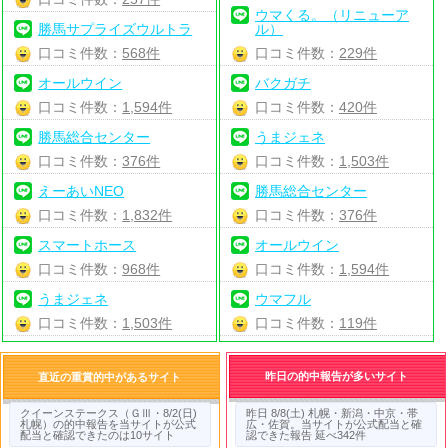
ウマくる。（リニューア
勝馬サプライズウルトラ
ル）
口コミ件数：
568件
口コミ件数：
229件
オールウイン
バクガチ
口コミ件数：
1,594件
口コミ件数：
420件
勝馬総合センター
うまジェネ
口コミ件数：
376件
口コミ件数：
1,503件
えーあいNEO
勝馬総合センター
口コミ件数：
1,832件
口コミ件数：
376件
スマートホース
オールウイン
口コミ件数：
968件
口コミ件数：
1,594件
うまジェネ
ウマフル
口コミ件数：
1,503件
口コミ件数：
119件
昨日の的中報告が多いサイト
直近の重賞的中があるサイト
クイーンステークス（ＧⅢ・8/2(日)
昨日 8/8(土) 札幌・新潟・中京・帯
札幌）の的中報告を当サイトが公式
広・佐賀。当サイトが公式配当と確
配当と確認できたのは10サイト
認できた報告 延べ342件