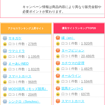
キャンペーン情報は商品内容により異なり販売金額や
必要ポイントが変わります。
優良サイトランキングTOP20
アクセスランキング上昇サイト
縁（en）
サキガケ
口コミ件数：
1,920件
口コミ件数：
278件
ターフビジョン
ウマ☆ドラ
口コミ件数：
20,486件
口コミ件数：
1,195件
カチウマの定理
えーあいNEO
口コミ件数：
1,482件
口コミ件数：
1,832件
オールウイン
スマートホース
口コミ件数：
1,594件
口コミ件数：
968件
競馬ナンバー1
MODS競馬（モッズ競馬）
口コミ件数：
697件
口コミ件数：
204件
スマートホース
シンクロ（Synchro）