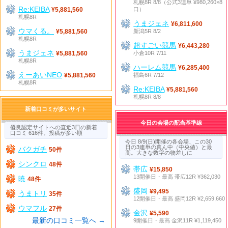
札幌8R 8/8（公式3連単 ¥980,260×8
Re:KEIBA
口）
¥5,881,560
札幌8R
うまジェネ
¥6,811,600
ウマくる。
新潟5R 8/2
¥5,881,560
札幌8R
超すごい競馬
¥6,443,280
うまジェネ
小倉10R 7/11
¥5,881,560
札幌8R
ハーレム競馬
¥6,285,400
えーあいNEO
福島6R 7/12
¥5,881,560
札幌8R
Re:KEIBA
¥5,881,560
札幌8R 8/8
新着口コミが多いサイト
今日の会場の配当基準線
優良認定サイトへの直近3日の新着
口コミ 616件。投稿が多い順
今日 8/9(日)開催の各会場、この30
日の3連単の真ん中（中央値）と最
バクガチ
50件
高。大きな数字の物差しに
シンクロ
48件
帯広
¥15,850
13開催日・最高 帯広12R ¥362,030
暁
48件
盛岡
¥9,495
うまトリ
35件
12開催日・最高 盛岡12R ¥2,659,660
ウマフル
27件
金沢
¥5,590
最新の口コミ一覧へ →
9開催日・最高 金沢11R ¥1,119,450