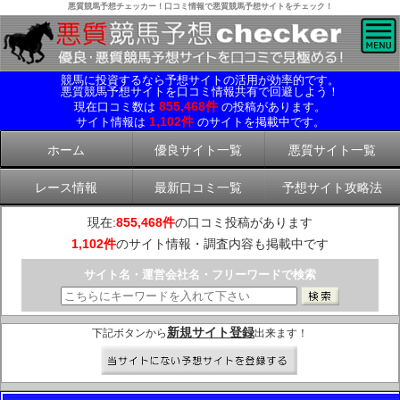
悪質競馬予想チェッカー！口コミ情報で悪質競馬予想サイトをチェック！
競馬に投資するなら予想サイトの活用が効率的です。
悪質競馬予想サイトを口コミ情報共有で回避しよう！
855,468件
現在口コミ数は
の投稿があります。
1,102件
サイト情報は
のサイトを掲載中です。
ホーム
優良サイト一覧
悪質サイト一覧
レース情報
最新口コミ一覧
予想サイト攻略法
現在:
855,468件
の口コミ投稿があります
1,102件
のサイト情報・調査内容も掲載中です
サイト名・運営会社名・フリーワードで検索
新規サイト登録
下記ボタンから
出来ます！