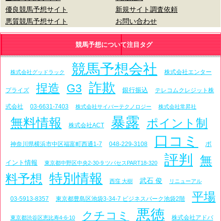
優良競馬予想サイト
新規サイト調査依頼
悪質競馬予想サイト
お問い合わせ
競馬予想について注目タグ
競馬予想会社
株式会社エンター
株式会社グッドラック
詐欺
捏造
G3
銀行振込
プライズ
テレコムクレジット株
式会社
03-6631-7403
株式会社サイバーテクノロジー
株式会社常昇社
暴露
無料情報
ポイント制
株式会社ACT
口コミ
ポ
神奈川県横浜市中区福富町西通1-7
048-229-3108
評判
無
イント情報
東京都中野区中央2-30-9 ツバセスPART18-320
特別情報
料予想
武石 俊
西窪 大樹
リニューアル
平場
03-5913-8357
東京都豊島区池袋3-34-7 ビジネスパーク池袋2階
悪徳
クチコミ
株式会社アドバ
東京都渋谷区恵比寿4-6-10