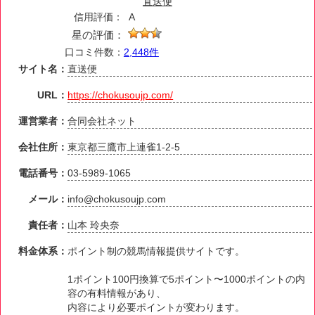
直送便
信用評価：
A
星の評価：
口コミ件数：
2,448件
サイト名：
直送便
URL：
https://chokusoujp.com/
運営業者：
合同会社ネット
会社住所：
東京都三鷹市上連雀1-2-5
電話番号：
03-5989-1065
メール：
info@chokusoujp.com
責任者：
山本 玲央奈
料金体系：
ポイント制の競馬情報提供サイトです。
1ポイント100円換算で5ポイント〜1000ポイントの内
容の有料情報があり、
内容により必要ポイントが変わります。