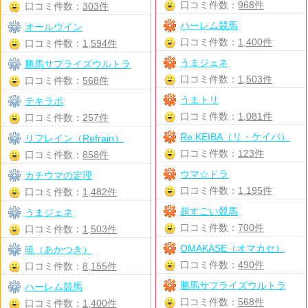
口コミ件数：
968件
口コミ件数：
303件
ハーレム競馬
オールウイン
口コミ件数：
1,400件
口コミ件数：
1,594件
うまジェネ
勝馬サプライズウルトラ
口コミ件数：
1,503件
口コミ件数：
568件
うまトリ
テキラボ
口コミ件数：
1,081件
口コミ件数：
257件
Re:KEIBA（リ・ケイバ）
リフレイン（Refrain）
口コミ件数：
123件
口コミ件数：
858件
ウマ☆ドラ
カチウマの定理
口コミ件数：
1,195件
口コミ件数：
1,482件
超すごい競馬
うまジェネ
口コミ件数：
700件
口コミ件数：
1,503件
OMAKASE（オマカセ）
暁（あかつき）
口コミ件数：
490件
口コミ件数：
8,155件
勝馬サプライズウルトラ
ハーレム競馬
口コミ件数：
568件
口コミ件数：
1,400件