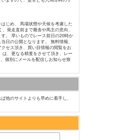
ていますので、是非とも穴馬専科のサ
はじめ、 馬場状態や天候を考慮した
く、発走直前まで厩舎や馬主の意向、
す。 早いものでレース前日の20時か
当日の公開となります。 無料情報、
アクセス頂き、買い目情報の閲覧をお
）は、更なる精査をさせて頂き、レー
は、個別にメールを配信しお知らせ致
れば他のサイトよりも早めに着手し、