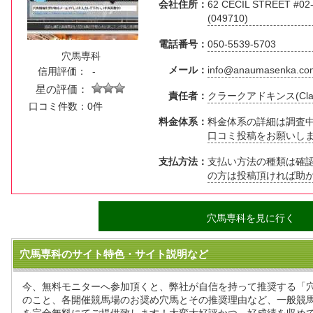
会社住所：
62 CECIL STREET #02
(049710)
電話番号：
050-5539-5703
穴馬専科
メール：
info@anaumasenka.co
信用評価：
-
星の評価：
責任者：
クラークアドキンス(Clark 
口コミ件数：0件
料金体系：
料金体系の詳細は調査
口コミ投稿をお願いし
支払方法：
支払い方法の種類は確
の方は投稿頂ければ助
穴馬専科を見に行く
穴馬専科のサイト特色・サイト説明など
今、無料モニターへ参加頂くと、弊社が自信を持って推奨する「
のこと、各開催競馬場のお奨め穴馬とその推奨理由など、一般競