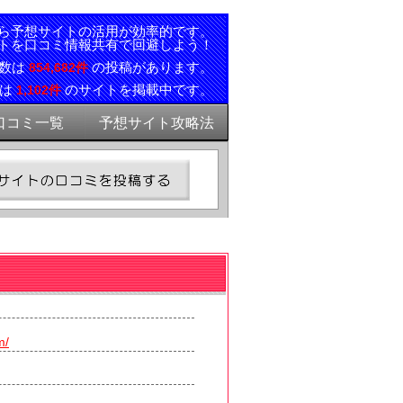
ら予想サイトの活用が効率的です。
トを口コミ情報共有で回避しよう！
ミ数は
の投稿があります。
854,682件
報は
のサイトを掲載中です。
1,102件
口コミ一覧
予想サイト攻略法
m/