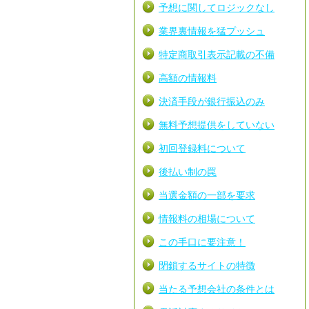
予想に関してロジックなし
業界裏情報を猛プッシュ
特定商取引表示記載の不備
高額の情報料
決済手段が銀行振込のみ
無料予想提供をしていない
初回登録料について
後払い制の罠
当選金額の一部を要求
情報料の相場について
この手口に要注意！
閉鎖するサイトの特徴
当たる予想会社の条件とは