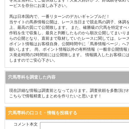
を完全無料にてご提供致します！大変大好評かつ、好成績を収め
ービスを存分にお楽しみ下さい。
馬は日本国内で、一番リターンのデカいギャンブルだ！
当サイトの馬券情報公開は、レース当日まで競走馬の調子、体調を
上、最高の質にて公開致します。 また、確勝級の穴馬を特定すべ
作戦を生で収集し、最良と判断したものから順次公開してまいりま
らの公開となり、直前まで取材していたレースに関しては、レース
ポイント情報はお客様自身、公開時間中に「馬券情報ページ」へ
願いします。 尚、ポイント情報以外の有料情報（一般非公開情報
ス発走時間の2時間前には公開致します。 情報購入したお客様に
しますのでご安心下さい。
穴馬専科を調査した内容
現在詳細な情報は調査前となっております。調査依頼を多数頂け
こちらで情報精査しまとめを作りたいと思います！
穴馬専科の口コミ・情報を投稿する
コメント本文