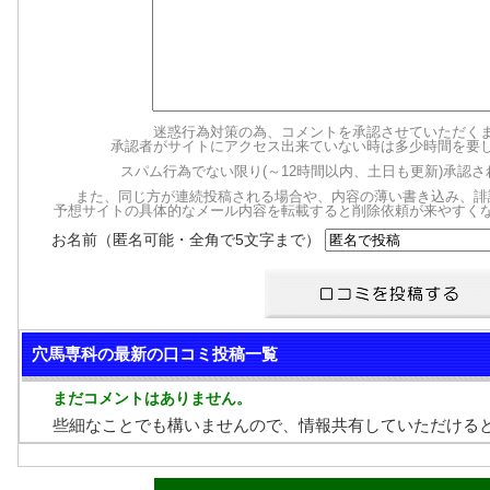
迷惑行為対策の為、コメントを承認させていただく
承認者がサイトにアクセス出来ていない時は多少時間を要
スパム行為でない限り(～12時間以内、土日も更新)承認
また、同じ方が連続投稿される場合や、内容の薄い書き込み、誹
予想サイトの具体的なメール内容を転載すると削除依頼が来やすく
お名前（匿名可能・全角で5文字まで）
穴馬専科の最新の口コミ投稿一覧
まだコメントはありません。
些細なことでも構いませんので、情報共有していただける