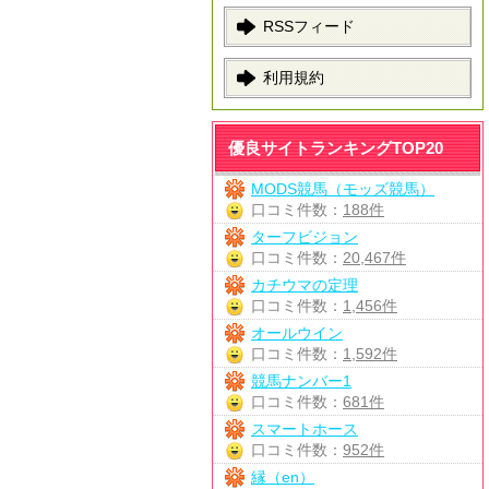
RSSフィード
利用規約
優良サイトランキングTOP20
MODS競馬（モッズ競馬）
口コミ件数：
188件
ターフビジョン
口コミ件数：
20,467件
カチウマの定理
口コミ件数：
1,456件
オールウイン
口コミ件数：
1,592件
競馬ナンバー1
口コミ件数：
681件
スマートホース
口コミ件数：
952件
縁（en）