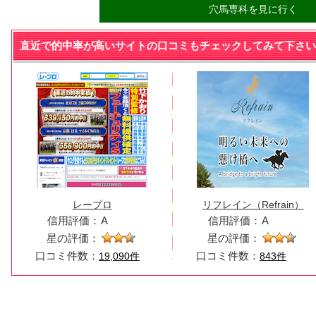
穴馬専科を見に行く
直近で的中率が高いサイトの口コミもチェックしてみて下さい
レープロ
リフレイン（Refrain）
信用評価：
A
信用評価：
A
星の評価：
星の評価：
口コミ件数：
口コミ件数：
19,090件
843件