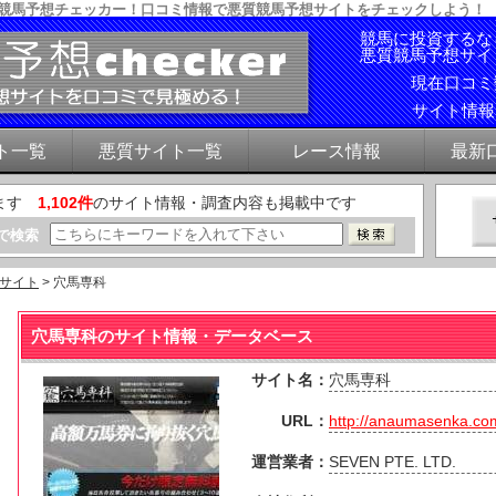
質競馬予想チェッカー！口コミ情報で悪質競馬予想サイトをチェックしよう！
競馬に投資するな
悪質競馬予想サイ
現在口コ
サイト情
ト一覧
悪質サイト一覧
レース情報
最新
ます
1,102件
のサイト情報・調査内容も掲載中です
で検索
サイト
> 穴馬専科
穴馬専科のサイト情報・データベース
サイト名：
穴馬専科
URL：
http://anaumasenka.co
運営業者：
SEVEN PTE. LTD.