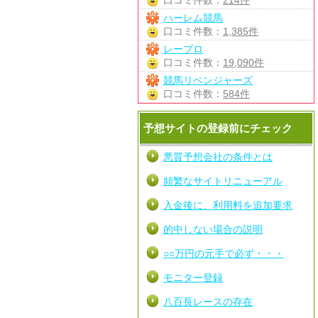
口コミ件数：
214件
ハーレム競馬
口コミ件数：
1,385件
レープロ
口コミ件数：
19,090件
競馬リベンジャーズ
口コミ件数：
584件
予想サイトの登録前にチェック
悪質予想会社の条件とは
頻繁なサイトリニューアル
入金後に、利用料を追加要求
的中しない場合の説明
○○万円の元手で必ず・・・
モニター登録
八百長レースの存在