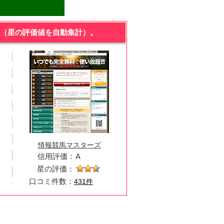
（星の評価値を自動集計）。
情報競馬マスターズ
信用評価：
A
星の評価：
口コミ件数：
431件