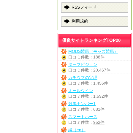
RSSフィード
利用規約
優良サイトランキングTOP20
MODS競馬（モッズ競馬）
口コミ件数：
188件
ターフビジョン
口コミ件数：
20,467件
カチウマの定理
口コミ件数：
1,456件
オールウイン
口コミ件数：
1,592件
競馬ナンバー1
口コミ件数：
681件
スマートホース
口コミ件数：
952件
縁（en）