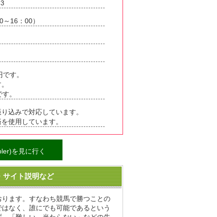
3
：00～16：00）
m
0円です。
す。
幅です。
振り込みで対応しています。
済を使用しています。
mbler)を見に行く
ト特色・サイト説明など
おります。すなわち競馬で勝つことの
ではなく、誰にでも可能であるという