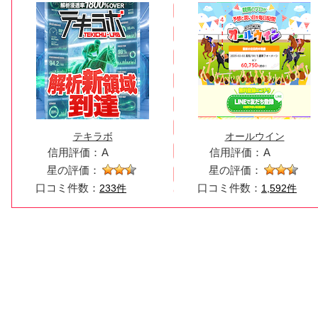
テキラボ
オールウイン
信用評価：
A
信用評価：
A
星の評価：
星の評価：
口コミ件数：
口コミ件数：
233件
1,592件