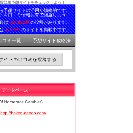
情報で悪質競馬予想サイトをチェックしよう！
ら予想サイトの活用が効率的です。
トを口コミ情報共有で回避しよう！
ミ数は
の投稿があります。
854,682件
報は
のサイトを掲載中です。
1,102件
口コミ一覧
予想サイト攻略法
ト情報・データベース
 Horserace Gambler)
http://baken-dendo.com/