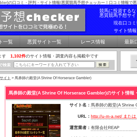
erace Gambler)の口コミ・評判・サイト情報/悪質競馬予想チェッカー！口コミ
競馬に投資するな
悪質競馬予想サイ
現在口コ
サイト情
ト一覧
悪質サイト一覧
レース情報
最新
ます
1,102件
のサイト情報・調査内容も掲載中です
で検索
サイト
> 馬券師の殿堂(A Shrine Of Horserace Gambler)
馬券師の殿堂(A Shrine Of Horserace Gambler)のサイ
サイト名：
馬券師の殿堂(A Shrine Of
URL：
http://u-m-a.net/ または 
運営業者：
有限会社REAP