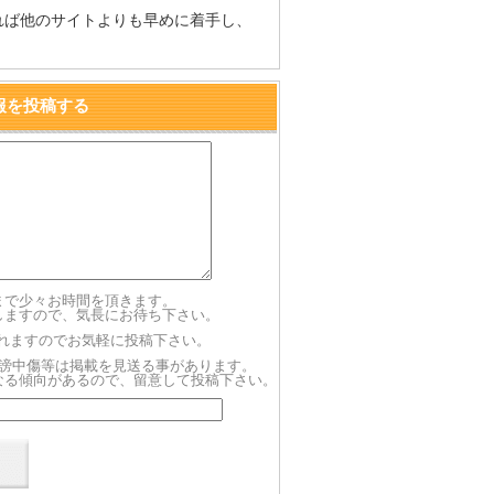
れば他のサイトよりも早めに着手し、
・情報を投稿する
まで少々お時間を頂きます。
しますので、気長にお待ち下さい。
されますのでお気軽に投稿下さい。
謗中傷等は掲載を見送る事があります。
なる傾向があるので、留意して投稿下さい。