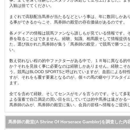
事。全てを深く理解したスタッフが決起して立ち上げました。ま
入観は捨ててください。
まぐれで高額配当馬券が当たるなどという事は、年に数回しかあ
る事ができるからこそ、馬券師の殿堂の存在価値があるのです。
各メディアの情報は競馬ファンなら誰しもが見ている情報です。
券を取ることはできません。経験、知識、相馬眼そして情報提供をする
た、選び抜かれた馬券師が集う「馬券師の殿堂」で競馬で勝つこ
い。
数え切れない程の的中ファクターがある中で、１Ｒ毎に異なる的
か？それを見抜く事に必要なのは経験しかありません。経験こそ
う。競馬はBLOOD SPORTSと呼ばれていますが、血筋による
すが、それをも覆す要素となるのが、個々の馬の癖やリアルタイ
ます。
全てを含めて経験、そしてセンスがモノを言うのです。そして多
よる薀蓄で自己満足の買い目を出していては的中馬券は遠ざかる
馬券師のみが、馬券師の殿堂に集い、会員の皆様へ情報をご提供
馬券師の殿堂(A Shrine Of Horserace Gambler)を調査した内