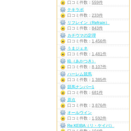
口コミ件数：
559件
テキラボ
口コミ件数：
233件
リフレイン（Refrain）
口コミ件数：
843件
カチウマの定理
口コミ件数：
1,456件
うまジェネ
口コミ件数：
1,481件
暁（あかつき）
口コミ件数：
8,107件
ハーレム競馬
口コミ件数：
1,385件
競馬ナンバー1
口コミ件数：
681件
原点
口コミ件数：
3,876件
オールウイン
口コミ件数：
1,592件
Re:KEIBA（リ・ケイバ）