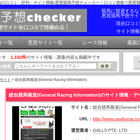
nformation)の口コミ・評判・サイト情報/悪質競馬予想チェッカー！口コミ情報
競馬に投資するな
悪質競馬予想サイ
現在口コ
サイト情
ト一覧
悪質サイト一覧
レース情報
最新
ます
1,102件
のサイト情報・調査内容も掲載中です
で検索
サイト
> 総合競馬報道(General Racing Information)
総合競馬報道(General Racing Information)のサイト情報
サイト名：
総合競馬報道(General Raci
URL：
http://www.navihorse.c
運営業者：
GALLS PTE. LTD.