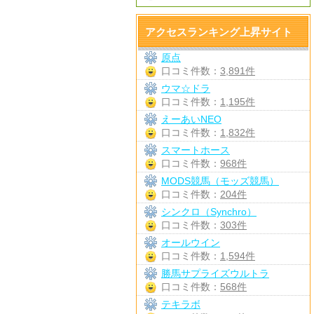
アクセスランキング上昇サイト
原点
口コミ件数：
3,891件
ウマ☆ドラ
口コミ件数：
1,195件
えーあいNEO
口コミ件数：
1,832件
スマートホース
口コミ件数：
968件
MODS競馬（モッズ競馬）
口コミ件数：
204件
シンクロ（Synchro）
口コミ件数：
303件
オールウイン
口コミ件数：
1,594件
勝馬サプライズウルトラ
口コミ件数：
568件
テキラボ