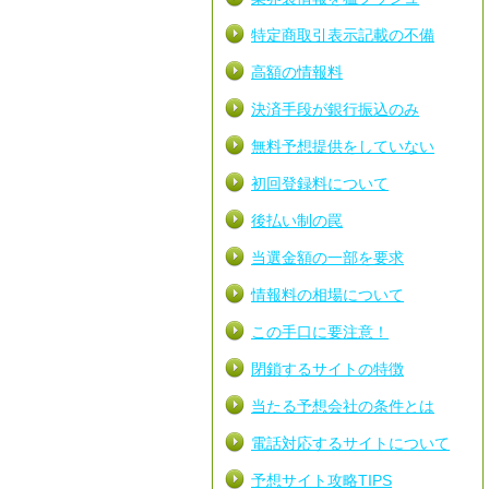
特定商取引表示記載の不備
高額の情報料
決済手段が銀行振込のみ
無料予想提供をしていない
初回登録料について
後払い制の罠
当選金額の一部を要求
情報料の相場について
この手口に要注意！
閉鎖するサイトの特徴
当たる予想会社の条件とは
電話対応するサイトについて
予想サイト攻略TIPS