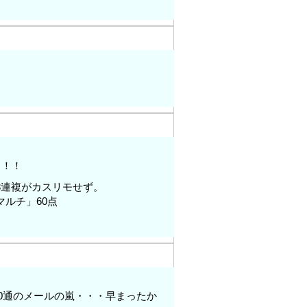
！！！
3連複がカスリモせず。
マルチ」60点
50通のメールの嵐・・・早まったか