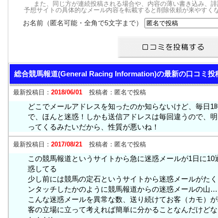
また、同じ方が連続投稿される場合や、内容の薄い書き込み、誹
予想サイトの具体的なメール内容を転載すると削除依頼が来やすく
お名前（匿名可能・全角で5文字まで）
総合競馬報道(General Racing Information)の最新の口コミ
最新投稿日：
2018/06/01
投稿者：
匿名で投稿
どこでメールアドレスを知ったのか知らないけど、毎日1
で、ほんと迷惑！しかも送信アドレスは毎回違うので、明
ってくるみたいだから、性質が悪いね！
最新投稿日：
2017/08/21
投稿者：
匿名で投稿
この競馬報道というサイトから急に迷惑メールが1日に1
惑してる
少し前には競馬の定石というサイトから迷惑メールがたく
ンタッチしたかのように競馬報道からの迷惑メールの山…
こんな迷惑メールを異常な数、送り続けてお客（カモ）が
客の立場に立って考えれば簡単に分かることなんだけどな