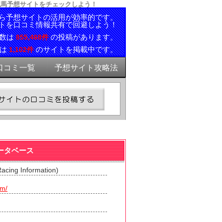
で悪質競馬予想サイトをチェックしよう！
ら予想サイトの活用が効率的です。
トを口コミ情報共有で回避しよう！
ミ数は
の投稿があります。
855,468件
報は
のサイトを掲載中です。
1,102件
口コミ一覧
予想サイト攻略法
・データベース
ng Information)
om/