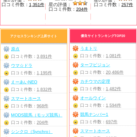
口コミ件数：
星の評価：
口コミ件数：
1,351件
257件
口コミ件数：
204件
優良サイトランキングTOP20
アクセスランキング上昇サイト
うまトリ
原点
口コミ件数：
1,081件
口コミ件数：
3,891件
ターフビジョン
ウマ☆ドラ
口コミ件数：
20,486件
口コミ件数：
1,195件
カチウマの定理
えーあいNEO
口コミ件数：
1,482件
口コミ件数：
1,832件
オールウイン
スマートホース
口コミ件数：
1,594件
口コミ件数：
968件
競馬ナンバー1
MODS競馬（モッズ競馬）
口コミ件数：
697件
口コミ件数：
204件
スマートホース
シンクロ（Synchro）