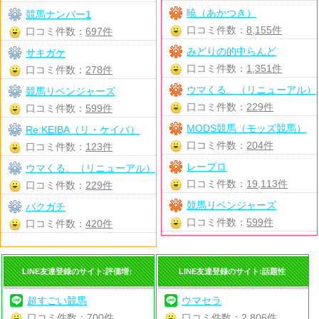
暁（あかつき）
競馬ナンバー1
口コミ件数：
8,155件
口コミ件数：
697件
みどりの的中らんど
サキガケ
口コミ件数：
1,351件
口コミ件数：
278件
ウマくる。（リニューアル）
競馬リベンジャーズ
口コミ件数：
229件
口コミ件数：
599件
MODS競馬（モッズ競馬）
Re:KEIBA（リ・ケイバ）
口コミ件数：
204件
口コミ件数：
123件
レープロ
ウマくる。（リニューアル）
口コミ件数：
19,113件
口コミ件数：
229件
競馬リベンジャーズ
バクガチ
口コミ件数：
599件
口コミ件数：
420件
LINE友達登録のサイト:評価増↑
LINE友達登録のサイト:話題性
超すごい競馬
ウマセラ
口コミ件数：
700件
口コミ件数：
2,806件