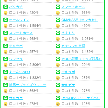
バクガチ
スマートホース
口コミ件数：
420件
口コミ件数：
968件
オールウイン
OMAKASE（オマカセ）
口コミ件数：
1,594件
口コミ件数：
490件
スマートホース
うまトリ
口コミ件数：
968件
口コミ件数：
1,081件
テキラボ
カチウマの定理
口コミ件数：
257件
口コミ件数：
1,482件
ウマセラ
MODS競馬（モッズ競馬）
口コミ件数：
2,806件
口コミ件数：
204件
えーあいNEO
テキラボ
口コミ件数：
1,832件
口コミ件数：
257件
勝馬サプライズウルトラ
サキガケ
口コミ件数：
568件
口コミ件数：
278件
サキガケ
Re:KEIBA（リ・ケイバ）
口コミ件数：
278件
口コミ件数：
123件