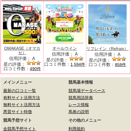
OMAKASE（オマカ
オールウイン
リフレイン（Refrain）
セ）
信用評価：
A
信用評価：
A
信用評価：
A
星の評価：
星の評価：
星の評価：
口コミ件数：
口コミ件数：
1,594件
858件
口コミ件数：
490件
メインメニュー
競馬基本情報
最新の口コミ一覧
競馬場データベース
有料サイト活用方法
競馬用語辞典
無料サイト活用方法
レース情報
悪質サイト特徴
馬券の説明
競馬予想サイト
その他のメニュー
全競馬予想サイト
利用規約