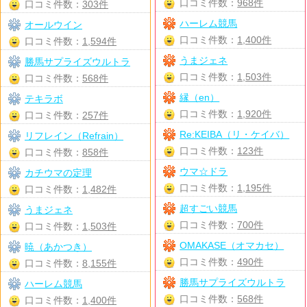
口コミ件数：
968件
口コミ件数：
303件
ハーレム競馬
オールウイン
口コミ件数：
1,400件
口コミ件数：
1,594件
うまジェネ
勝馬サプライズウルトラ
口コミ件数：
1,503件
口コミ件数：
568件
縁（en）
テキラボ
口コミ件数：
1,920件
口コミ件数：
257件
Re:KEIBA（リ・ケイバ）
リフレイン（Refrain）
口コミ件数：
123件
口コミ件数：
858件
ウマ☆ドラ
カチウマの定理
口コミ件数：
1,195件
口コミ件数：
1,482件
超すごい競馬
うまジェネ
口コミ件数：
700件
口コミ件数：
1,503件
OMAKASE（オマカセ）
暁（あかつき）
口コミ件数：
490件
口コミ件数：
8,155件
勝馬サプライズウルトラ
ハーレム競馬
口コミ件数：
568件
口コミ件数：
1,400件