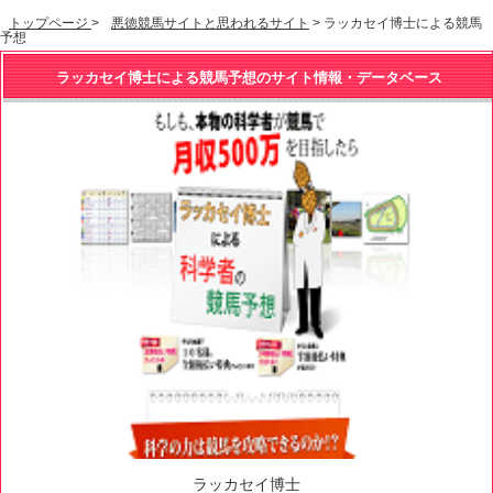
トップページ
>
悪徳競馬サイトと思われるサイト
> ラッカセイ博士による競馬
予想
ラッカセイ博士による競馬予想のサイト情報・データベース
ラッカセイ博士