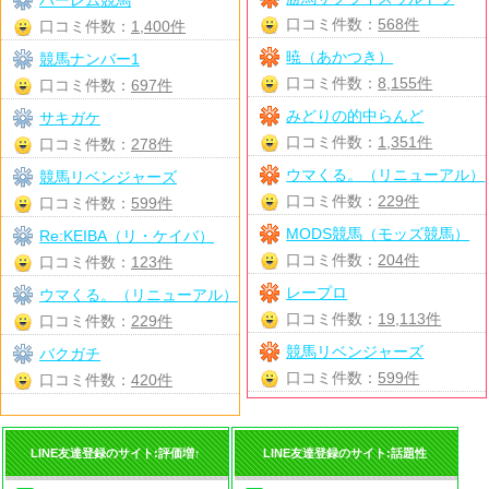
口コミ件数：
568件
口コミ件数：
1,400件
暁（あかつき）
競馬ナンバー1
口コミ件数：
8,155件
口コミ件数：
697件
みどりの的中らんど
サキガケ
口コミ件数：
1,351件
口コミ件数：
278件
ウマくる。（リニューアル）
競馬リベンジャーズ
口コミ件数：
229件
口コミ件数：
599件
MODS競馬（モッズ競馬）
Re:KEIBA（リ・ケイバ）
口コミ件数：
204件
口コミ件数：
123件
レープロ
ウマくる。（リニューアル）
口コミ件数：
19,113件
口コミ件数：
229件
競馬リベンジャーズ
バクガチ
口コミ件数：
599件
口コミ件数：
420件
LINE友達登録のサイト:評価増↑
LINE友達登録のサイト:話題性