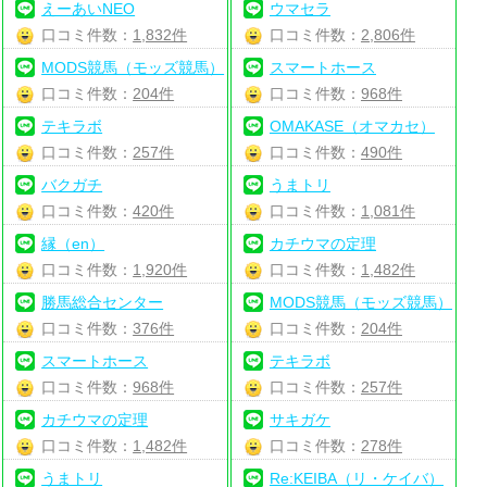
えーあいNEO
ウマセラ
口コミ件数：
1,832件
口コミ件数：
2,806件
MODS競馬（モッズ競馬）
スマートホース
口コミ件数：
204件
口コミ件数：
968件
テキラボ
OMAKASE（オマカセ）
口コミ件数：
257件
口コミ件数：
490件
バクガチ
うまトリ
口コミ件数：
420件
口コミ件数：
1,081件
縁（en）
カチウマの定理
口コミ件数：
1,920件
口コミ件数：
1,482件
勝馬総合センター
MODS競馬（モッズ競馬）
口コミ件数：
376件
口コミ件数：
204件
スマートホース
テキラボ
口コミ件数：
968件
口コミ件数：
257件
カチウマの定理
サキガケ
口コミ件数：
1,482件
口コミ件数：
278件
うまトリ
Re:KEIBA（リ・ケイバ）