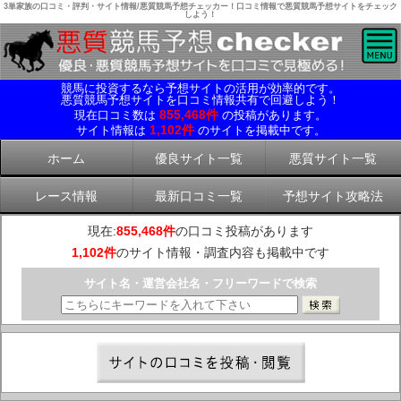
3単家族の口コミ・評判・サイト情報/悪質競馬予想チェッカー！口コミ情報で悪質競馬予想サイトをチェック
しよう！
競馬に投資するなら予想サイトの活用が効率的です。
悪質競馬予想サイトを口コミ情報共有で回避しよう！
855,468件
現在口コミ数は
の投稿があります。
1,102件
サイト情報は
のサイトを掲載中です。
ホーム
優良サイト一覧
悪質サイト一覧
レース情報
最新口コミ一覧
予想サイト攻略法
現在:
855,468件
の口コミ投稿があります
1,102件
のサイト情報・調査内容も掲載中です
サイト名・運営会社名・フリーワードで検索