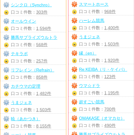
スマートホース
シンクロ（Synchro）
口コミ件数：
968件
口コミ件数：
303件
ハーレム競馬
オールウイン
口コミ件数：
1,400件
口コミ件数：
1,594件
うまジェネ
勝馬サプライズウルトラ
口コミ件数：
1,503件
口コミ件数：
568件
縁（en）
テキラボ
口コミ件数：
1,920件
口コミ件数：
257件
Re:KEIBA（リ・ケイバ）
リフレイン（Refrain）
口コミ件数：
123件
口コミ件数：
858件
ウマ☆ドラ
カチウマの定理
口コミ件数：
1,195件
口コミ件数：
1,482件
超すごい競馬
うまジェネ
口コミ件数：
700件
口コミ件数：
1,503件
OMAKASE（オマカセ）
暁（あかつき）
口コミ件数：
490件
口コミ件数：
8,155件
勝馬サプライズウルトラ
ハーレム競馬