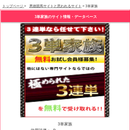
トップページ
>
悪徳競馬サイトと思われるサイト
> 3単家族
3単家族のサイト情報・データベース
3単家族