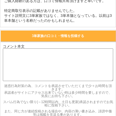
ご購入経験のある方は、口コミ情報共有頂けますと幸いです。
特定商取引表示の記載がありませんでした。
サイト説明文に3単家族ではなく、3単本舗となっている。以前は3
単本舗という名称だったのかもしれません。
3単家族の口コミ・情報を投稿する
コメント本文
迷惑行為対策の為、コメントを承認させていただくまで少々お時間を頂
きます。
承認者がサイトにアクセス出来ていない時は多少時間を要しますので、
気長にお待ち下さい。
スパム行為でない限り(～12時間以内、土日も更新)承認されますのでお気
軽に投稿下さい。
また、同じ方が連続投稿される場合や、内容の薄い書き込み、誹謗中傷
等は掲載を見送る事があります。