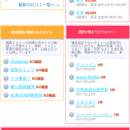
金沢
¥5,590
最新の口コミ一覧へ →
9開催日・最高 金沢11R ¥1,119,450
佐賀
¥6,685
5開催日・最高 佐賀4R ¥620,760
悪評が増えてきてるサイト
最近閉鎖が確認されたサイト
掲載ドメインの消滅を当サイトが確
優良認定でないサイトへの直近7日
認した予想サイト。移転・ドメイン
の口コミのうち、悪評の言葉（当た
変更の場合があります。記録と口コ
らない・返金・詐欺 など）を含む投
ミは残しています
稿の数。増加中のサイトを先に、多
い順
Dividends
8/3確認
ディバイン
4件
前の7日は0件
競馬キャンプ
8/4確認
diggin'KEIBA
4件
ウマ番長！
8/2確認
前の7日は0件
勝ち馬情報局
8/2確認
万馬券総合研究所
3件
前の7日は2件
未来KEIBA事務局
8/2確認
リホラボ！
3件
前の7日は0件
スーパーマンバケン
3件
前の7日は0件