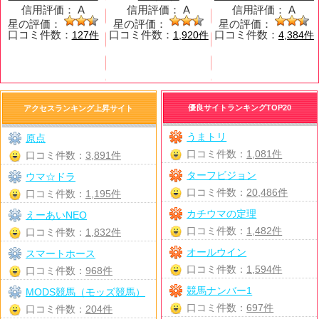
信用評価：
A
信用評価：
A
信用評価：
A
星の評価：
星の評価：
星の評価：
口コミ件数：
口コミ件数：
口コミ件数：
127件
1,920件
4,384件
優良サイトランキングTOP20
アクセスランキング上昇サイト
うまトリ
原点
口コミ件数：
1,081件
口コミ件数：
3,891件
ターフビジョン
ウマ☆ドラ
口コミ件数：
20,486件
口コミ件数：
1,195件
カチウマの定理
えーあいNEO
口コミ件数：
1,482件
口コミ件数：
1,832件
オールウイン
スマートホース
口コミ件数：
1,594件
口コミ件数：
968件
競馬ナンバー1
MODS競馬（モッズ競馬）
口コミ件数：
697件
口コミ件数：
204件