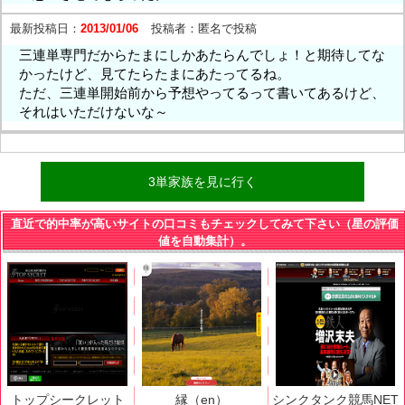
最新投稿日：
2013/01/06
投稿者：
匿名で投稿
三連単専門だからたまにしかあたらんでしょ！と期待してな
かったけど、見てたらたまにあたってるね。
ただ、三連単開始前から予想やってるって書いてあるけど、
それはいただけないな～
3単家族を見に行く
直近で的中率が高いサイトの口コミもチェックしてみて下さい（星の評価
値を自動集計）。
トップシークレット
縁（en）
シンクタンク競馬NET