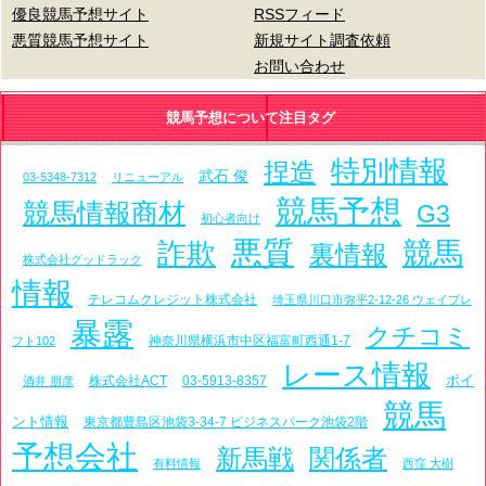
優良競馬予想サイト
RSSフィード
悪質競馬予想サイト
新規サイト調査依頼
お問い合わせ
競馬予想について注目タグ
特別情報
捏造
武石 俊
03-5348-7312
リニューアル
競馬予想
競馬情報商材
G3
初心者向け
悪質
詐欺
競馬
裏情報
株式会社グッドラック
情報
テレコムクレジット株式会社
埼玉県川口市弥平2-12-26 ウェイブレ
暴露
クチコミ
神奈川県横浜市中区福富町西通1-7
フト102
レース情報
ポイ
株式会社ACT
03-5913-8357
酒井 朋彦
競馬
ント情報
東京都豊島区池袋3-34-7 ビジネスパーク池袋2階
予想会社
新馬戦
関係者
有料情報
西窪 大樹