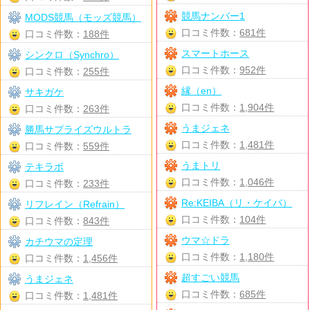
競馬ナンバー1
MODS競馬（モッズ競馬）
口コミ件数：
681件
口コミ件数：
188件
スマートホース
シンクロ（Synchro）
口コミ件数：
952件
口コミ件数：
255件
縁（en）
サキガケ
口コミ件数：
1,904件
口コミ件数：
263件
うまジェネ
勝馬サプライズウルトラ
口コミ件数：
1,481件
口コミ件数：
559件
うまトリ
テキラボ
口コミ件数：
1,046件
口コミ件数：
233件
Re:KEIBA（リ・ケイバ）
リフレイン（Refrain）
口コミ件数：
104件
口コミ件数：
843件
ウマ☆ドラ
カチウマの定理
口コミ件数：
1,180件
口コミ件数：
1,456件
超すごい競馬
うまジェネ
口コミ件数：
685件
口コミ件数：
1,481件