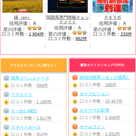
縁（en）
関西馬専門情報チェッ
テキラボ
クメイト
信用評価：
A
信用評価：
A
信用評価：
A
星の評価：
星の評価：
口コミ件数：
星の評価：
口コミ件数：
1,904件
233件
口コミ件数：
862件
優良サイトランキングTOP20
アクセスランキング上昇サイト
MODS競馬（モッズ競馬）
競馬リベンジャーズ
口コミ件数：
188件
口コミ件数：
584件
ターフビジョン
ウマ☆ドラ
口コミ件数：
20,467件
口コミ件数：
1,180件
カチウマの定理
えーあいNEO
口コミ件数：
1,456件
口コミ件数：
1,817件
オールウイン
スマートホース
口コミ件数：
1,592件
口コミ件数：
952件