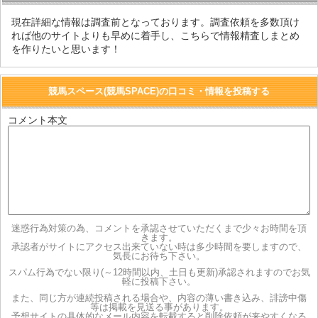
現在詳細な情報は調査前となっております。調査依頼を多数頂け
れば他のサイトよりも早めに着手し、こちらで情報精査しまとめ
を作りたいと思います！
競馬スペース(競馬SPACE)の口コミ・情報を投稿する
コメント本文
迷惑行為対策の為、コメントを承認させていただくまで少々お時間を頂
きます。
承認者がサイトにアクセス出来ていない時は多少時間を要しますので、
気長にお待ち下さい。
スパム行為でない限り(～12時間以内、土日も更新)承認されますのでお気
軽に投稿下さい。
また、同じ方が連続投稿される場合や、内容の薄い書き込み、誹謗中傷
等は掲載を見送る事があります。
予想サイトの具体的なメール内容を転載すると削除依頼が来やすくなる