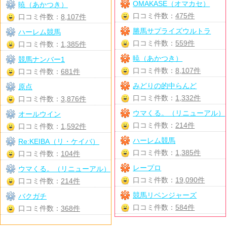
OMAKASE（オマカセ）
暁（あかつき）
口コミ件数：
475件
口コミ件数：
8,107件
勝馬サプライズウルトラ
ハーレム競馬
口コミ件数：
559件
口コミ件数：
1,385件
暁（あかつき）
競馬ナンバー1
口コミ件数：
8,107件
口コミ件数：
681件
みどりの的中らんど
原点
口コミ件数：
1,332件
口コミ件数：
3,876件
ウマくる。（リニューアル）
オールウイン
口コミ件数：
214件
口コミ件数：
1,592件
ハーレム競馬
Re:KEIBA（リ・ケイバ）
口コミ件数：
1,385件
口コミ件数：
104件
レープロ
ウマくる。（リニューアル）
口コミ件数：
19,090件
口コミ件数：
214件
競馬リベンジャーズ
バクガチ
口コミ件数：
584件
口コミ件数：
368件