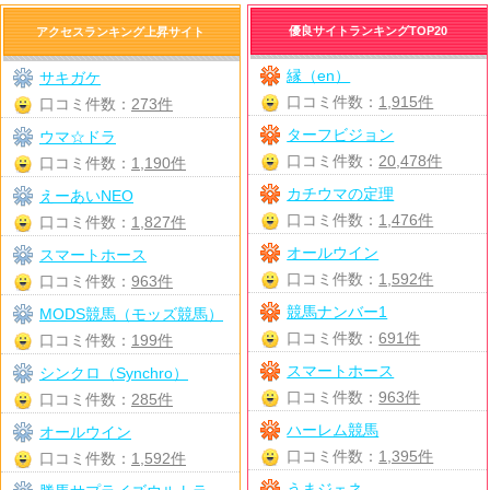
優良サイトランキングTOP20
アクセスランキング上昇サイト
縁（en）
サキガケ
口コミ件数：
1,915件
口コミ件数：
273件
ターフビジョン
ウマ☆ドラ
口コミ件数：
20,478件
口コミ件数：
1,190件
カチウマの定理
えーあいNEO
口コミ件数：
1,476件
口コミ件数：
1,827件
オールウイン
スマートホース
口コミ件数：
1,592件
口コミ件数：
963件
競馬ナンバー1
MODS競馬（モッズ競馬）
口コミ件数：
691件
口コミ件数：
199件
スマートホース
シンクロ（Synchro）
口コミ件数：
963件
口コミ件数：
285件
ハーレム競馬
オールウイン
口コミ件数：
1,395件
口コミ件数：
1,592件
うまジェネ