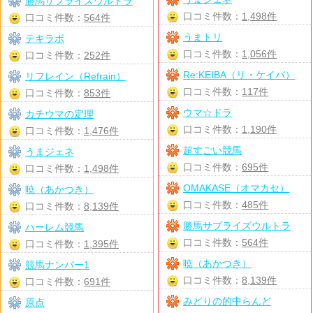
勝馬サプライズウルトラ
口コミ件数：
1,498件
口コミ件数：
564件
うまトリ
テキラボ
口コミ件数：
1,056件
口コミ件数：
252件
Re:KEIBA（リ・ケイバ）
リフレイン（Refrain）
口コミ件数：
117件
口コミ件数：
853件
ウマ☆ドラ
カチウマの定理
口コミ件数：
1,190件
口コミ件数：
1,476件
超すごい競馬
うまジェネ
口コミ件数：
695件
口コミ件数：
1,498件
OMAKASE（オマカセ）
暁（あかつき）
口コミ件数：
485件
口コミ件数：
8,139件
勝馬サプライズウルトラ
ハーレム競馬
口コミ件数：
564件
口コミ件数：
1,395件
暁（あかつき）
競馬ナンバー1
口コミ件数：
8,139件
口コミ件数：
691件
みどりの的中らんど
原点