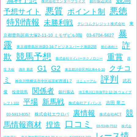
株式会社エンタープライズ
銀行振込決済
悪質
悪徳
予想サイト
ポイント制
特別情報
未勝利戦
東
テレコムクレジット株式会社
暴
京都豊島区南大塚2-11-10 ミモザビル3階
03-6704-5627
露
詐
東京都豊島区池袋3-34-7 ビジネスパーク池袋2階
初心者向け
競馬予想
欺
重賞
株式会社サイバーテクノロジー
西
G1
G2
クチコ
窪 大樹
酒井 朋彦
東京都渋谷区恵比寿4-6-10
評判
ミ
武石
神奈川県横浜市中区福富町西通1-7
リニューアル
関係者
俊
投資競馬
銀行振込
埼玉県川口市弥平2-12-26 ウェイブ
平場
新馬戦
吉田 竜ニ
株式会社アドバンス
レフト102
競
裏情報
株式会社エウロパ
03-5913-8357
株式会社ACT
口コミ
馬情報商材
捏造
03-5348-7312
株式会
レース情