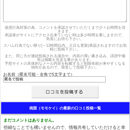
迷惑行為対策の為、コメントを承認させていただくまで少々お時間を頂
きます。
承認者がサイトにアクセス出来ていない時は多少時間を要しますので、
気長にお待ち下さい。
スパム行為でない限り(～12時間以内、土日も更新)承認されますのでお気
軽に投稿下さい。
また、同じ方が連続投稿される場合や、内容の薄い書き込み、誹謗中傷
等は掲載を見送る事があります。
予想サイトの具体的なメール内容を転載すると削除依頼が来やすくなる
傾向があるので、留意して投稿下さい。
お名前（匿名可能・全角で5文字まで）
桃競（モモケイ）の最新の口コミ投稿一覧
まだコメントはありません。
些細なことでも構いませんので、情報共有していただけると幸