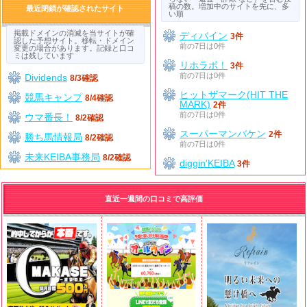
稿の数。増加中のサイトを先に、多
最近閉鎖が確認されたサイト
い順
掲載ドメインの消滅を当サイトが確
ディバイン
3件
認した予想サイト。移転・ドメイン
前の7日は0件
変更の場合があります。記録と口コ
ミは残しています
リホラボ！
3件
前の7日は0件
Dividends
8/3確認
ヒットザマーク(HIT THE
競馬キャンプ
8/4確認
MARK)
2件
前の7日は0件
ウマ番長！
8/2確認
スーパーマンバケン
2件
勝ち馬情報局
8/2確認
前の7日は0件
未来KEIBA事務局
8/2確認
diggin'KEIBA
3件
直近一週間の口コミで高評価