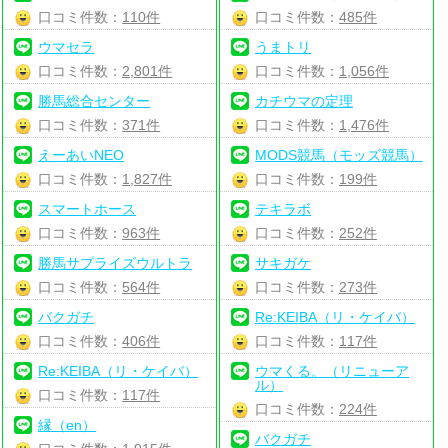
口コミ件数：
110件
口コミ件数：
485件
ウマセラ
うまトリ
口コミ件数：
2,801件
口コミ件数：
1,056件
勝馬総合センター
カチウマの定理
口コミ件数：
371件
口コミ件数：
1,476件
えーあいNEO
MODS競馬（モッズ競馬）
口コミ件数：
1,827件
口コミ件数：
199件
スマートホース
テキラボ
口コミ件数：
963件
口コミ件数：
252件
勝馬サプライズウルトラ
サキガケ
口コミ件数：
564件
口コミ件数：
273件
バクガチ
Re:KEIBA（リ・ケイバ）
口コミ件数：
406件
口コミ件数：
117件
Re:KEIBA（リ・ケイバ）
ウマくる。（リニューア
ル）
口コミ件数：
117件
口コミ件数：
224件
縁（en）
バクガチ