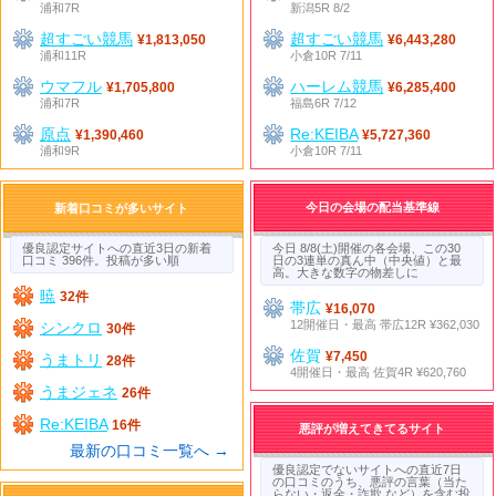
浦和7R
新潟5R 8/2
超すごい競馬
超すごい競馬
¥1,813,050
¥6,443,280
浦和11R
小倉10R 7/11
ウマフル
ハーレム競馬
¥1,705,800
¥6,285,400
浦和7R
福島6R 7/12
原点
Re:KEIBA
¥1,390,460
¥5,727,360
浦和9R
小倉10R 7/11
今日の会場の配当基準線
新着口コミが多いサイト
優良認定サイトへの直近3日の新着
今日 8/8(土)開催の各会場、この30
口コミ 396件。投稿が多い順
日の3連単の真ん中（中央値）と最
高。大きな数字の物差しに
暁
32件
帯広
¥16,070
12開催日・最高 帯広12R ¥362,030
シンクロ
30件
佐賀
¥7,450
うまトリ
28件
4開催日・最高 佐賀4R ¥620,760
うまジェネ
26件
Re:KEIBA
16件
悪評が増えてきてるサイト
最新の口コミ一覧へ →
優良認定でないサイトへの直近7日
の口コミのうち、悪評の言葉（当た
らない・返金・詐欺 など）を含む投