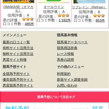
OMAKASE（オマカ
オールウイン
リフレイン（Refrain）
セ）
信用評価：
A
信用評価：
A
信用評価：
A
星の評価：
星の評価：
星の評価：
口コミ件数：
口コミ件数：
1,592件
853件
口コミ件数：
485件
メインメニュー
競馬基本情報
最新の口コミ一覧
競馬場データベース
有料サイト活用方法
競馬用語辞典
無料サイト活用方法
レース情報
悪質サイト特徴
馬券の説明
競馬予想サイト
その他のメニュー
全競馬予想サイト
利用規約
優良競馬予想サイト
新規サイト調査依頼
悪質競馬予想サイト
お問い合わせ
競馬予想について注目タグ
無料予想
競馬