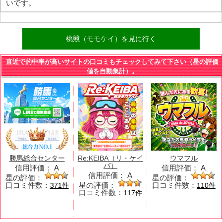
いです。
桃競（モモケイ）を見に行く
直近で的中率が高いサイトの口コミもチェックしてみて下さい（星の評価
値を自動集計）。
勝馬総合センター
Re:KEIBA（リ・ケイ
ウマフル
バ）
信用評価：
A
信用評価：
A
信用評価：
A
星の評価：
星の評価：
口コミ件数：
星の評価：
口コミ件数：
371件
110件
口コミ件数：
117件