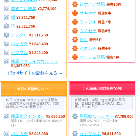
超すごい競馬
報告10件
超すごい競馬
¥2,774,100
サキガケ
報告9件
縁
¥2,311,750
ウマフル
報告7件
暁
¥2,311,750
ウマセラ
報告6件
シンクロ
¥2,311,750
原点
報告5件
バクガチ
¥1,849,400
バクガチ
報告4件
ウマフル
¥1,849,400
ハーレム競馬
報告4件
勝馬サプライズウルトラ
¥1,387,050
ほか4サイトの記録を見る →
この30日の高額報告TOP5
昨日の高額報告TOP5
昨日 8/7(金)に当サイトが公式配当
直近30日に確認できた報告の最高
と確認できた報告を金額順で。同額
額。金額は公式配当×購入口数と一
は同じレースの報告です
致したものだけ
勝馬総合センター
勝馬総合センター
¥5,036,250
¥7,796,000
浦和11R（公式3連単 ¥201,450×25
園田12R 7/22（公式3連単
口）
¥155,920×50口）
バクガチ
うまジェネ
¥2,046,960
¥6,811,600