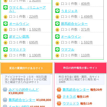
口コミ件数：
1,915件
口コミ件数：
406件
ウマくる。（リニューア
ル）
うまジェネ
口コミ件数：
224件
口コミ件数：
1,498件
オールウイン
勝馬総合センター
口コミ件数：
1,592件
口コミ件数：
371件
超すごい競馬
オールウイン
口コミ件数：
695件
口コミ件数：
1,592件
ウマ☆ドラ
ウマフル
口コミ件数：
1,190件
口コミ件数：
110件
昨日の的中報告が多いサイト
直近の重賞的中があるサイト
アイビスサマーＤ（ＧⅢ・8/2(日)新
昨日 8/7(金) 浦和・園田。当サイト
潟）の的中報告を当サイトが公式配
が公式配当と確認できた報告 延べ
当と確認できたのは14サイト
106件
みどりの的中らんど
勝馬総合センター
報告26件
¥3,698,800
テキラボ
報告11件
勝馬総合センター
¥3,698,800
ウマ☆ドラ
報告11件
えーあいNEO
¥3,698,800