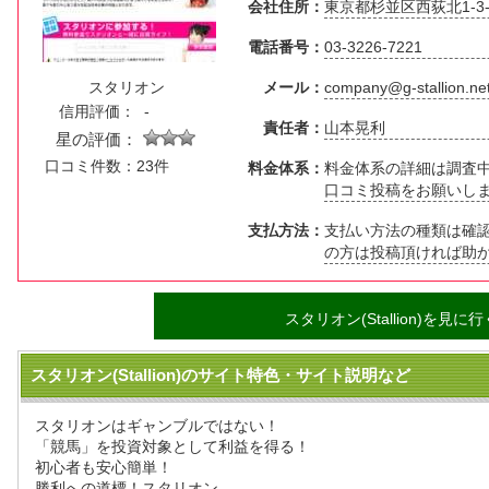
会社住所：
東京都杉並区西荻北1-3-
電話番号：
03-3226-7221
スタリオン
メール：
company@g-stallion.ne
信用評価：
-
責任者：
山本晃利
星の評価：
口コミ件数：23件
料金体系：
料金体系の詳細は調査
口コミ投稿をお願いし
支払方法：
支払い方法の種類は確
の方は投稿頂ければ助
スタリオン(Stallion)を見に行
スタリオン(Stallion)のサイト特色・サイト説明など
スタリオンはギャンブルではない！
「競馬」を投資対象として利益を得る！
初心者も安心簡単！
勝利への道標！スタリオン