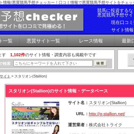
判・サイト情報/悪質競馬予想チェッカー！口コミ情報で悪質競馬予想サイトをチェ
競馬に投資するな
悪質競馬予想サイ
現在口コ
サイト情
ト一覧
悪質サイト一覧
レース情報
最新
ます
1,102件
のサイト情報・調査内容も掲載中です
で検索
サイト
> スタリオン(Stallion)
スタリオン(Stallion)のサイト情報・データベース
サイト名：
スタリオン(Stallion)
URL：
http://g-stallion.net/
運営業者：
株式会社トライク