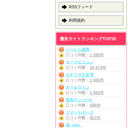
RSSフィード
利用規約
優良サイトランキングTOP20
ハーレム競馬
口コミ件数：
1,390件
ターフビジョン
口コミ件数：
20,473件
カチウマの定理
口コミ件数：
1,466件
オールウイン
口コミ件数：
1,592件
競馬ナンバー1
口コミ件数：
686件
スマートホース
口コミ件数：
957件
縁（en）