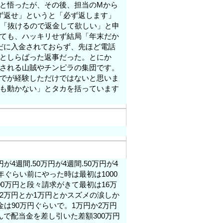
と悟ったが、その後、担当のMから
ず返せ」というと「必ず返します」
が「抜けるので返金して欲しい」と申
ても、ハッキリせず結局「年末だか
だに入金されておらず、先ほど電話
としらばった返事だった。とにか
される山賊やチンピラの集団です。
でが経験しただけではないと思いま
も動かない」とタカを括っています
4週間.50万円が4週間.50万円が4
年ぐらい前にやった時は最初は1000
0万円と段々請求がきて最初は16万
2万円とか1万円とかスズメの涙しか
は90万円ぐらいで。1万円か2万円
で配当金を差し引いた差額300万円