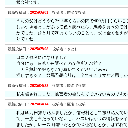
報会社です。
最新投稿日：
2025/06/01
投稿者：
匿名で投稿
うちの父はどうやら3〜4年くらいの間で400万円くらい
しい引き落としがあって色々調べたら、馬券を買うのでは
かでした。ひと月で20万くらいのことも。父は全く覚え
りですね。
最新投稿日：
2025/05/08
投稿者：
さとし
口コミ参考にになりました
自分にも 何処から調べたのか住所と名前？
一カ月無料で好きなだけ稼いでくださいとwww
怪しすぎる？ 競馬予想会社は 全てイカサマだと思うか
最新投稿日：
2025/04/22
投稿者：
匿名で投稿
私も騙されました。被害者の会なんてできないものですか
最新投稿日：
2025/04/14
投稿者：
匿名で投稿
私は60万円振り込みましたが、情報料として振り込んで
て、一度も当たっていないし、ハズレばかりの情報をライ
ましたが、レース間違いだとかで保証なしとか、はずれて