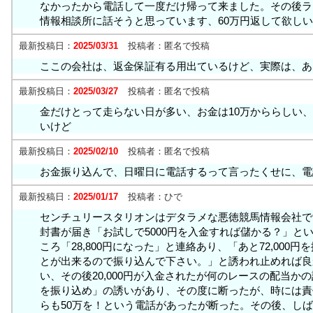
なかったから電話して一度だけ帰って来ました。その後ラ
情報相談所に話そうと思っています、60万円返して欲し
最新投稿日：
2025/03/31
投稿者：
匿名で投稿
ここの会社は、返金保証有る用出ているけど、実際は、あ
最新投稿日：
2025/03/27
投稿者：
匿名で投稿
金だけとって走らない日が多い、お金は10万かららしい、
いけど
最新投稿日：
2025/02/10
投稿者：
匿名で投稿
お金振り込んで、日曜日に電話するって言ったくせに、電
最新投稿日：
2025/01/17
投稿者：
ひで
センチュリースタリオンはデタラメな悪徳競馬情報会社で
封書が届き「お試しで5000円を入金すれば儲かる？」と
ころ「28,800円になった」と連絡あり、「あと72,00
とが出来るので振り込んで下さい。」と誘われ止めれば良
い、その後20,000円が入金されたが何のレースの配当か
を振り込め」の誘いがあり、その度に断ったが、時には責
らも50万を！という電話があったが断った。その後、し