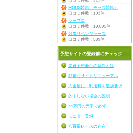
口コミ件数：
219件
MODS競馬（モッズ競馬）
口コミ件数：
193件
レープロ
口コミ件数：
19,095件
競馬リベンジャーズ
口コミ件数：
589件
予想サイトの登録前にチェック
悪質予想会社の条件とは
頻繁なサイトリニューアル
入金後に、利用料を追加要求
的中しない場合の説明
○○万円の元手で必ず・・・
モニター登録
八百長レースの存在