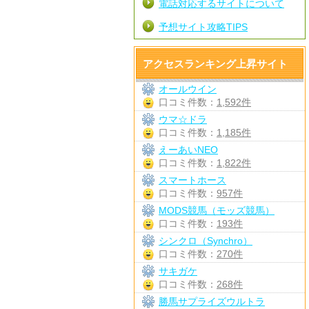
電話対応するサイトについて
予想サイト攻略TIPS
アクセスランキング上昇サイト
オールウイン
口コミ件数：
1,592件
ウマ☆ドラ
口コミ件数：
1,185件
えーあいNEO
口コミ件数：
1,822件
スマートホース
口コミ件数：
957件
MODS競馬（モッズ競馬）
口コミ件数：
193件
シンクロ（Synchro）
口コミ件数：
270件
サキガケ
口コミ件数：
268件
勝馬サプライズウルトラ