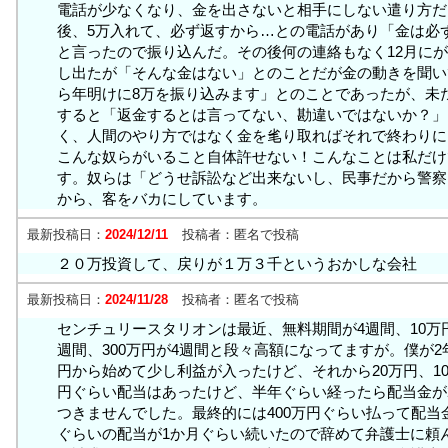
電話が少なくなり、金を出さないと相手にしない遣り方だ
後、5万入れて、必ず返すから…との電話があり「金は必
と言ったので振り込んだ。その後何の連絡もなく12月に
し出たが「そんな金はない」とのことだが金の動きを聞い
ら年明けに8万を振り込みます」とのことであったが、未
すると「返金するとは言ってない、勘違いではないか？」
く、人間のやり方ではなく金を毟り取ればそれで終わりに
こんな奴らがいること自体許せない！こんなことは私だけ
す。奴らは「どうせ訴訟など出来ないし、民事だから警察
から、客をバカにしています。
最新投稿日：
2024/12/11
投稿者：
匿名で投稿
２０万投資して、戻りが１万３千というおかしな会社
最新投稿日：
2024/11/28
投稿者：
匿名で投稿
センチュリースタリオンは最近、無料期間が4週間、10万円が
週間、300万円が4週間と段々高額になってますが。僕が2
円から始めて少し利益が入ったけど、それから20万円、10
円ぐらい配当はあったけど、半年ぐらい経ったら配当金が
つきませんでした。最終的には400万円ぐらい払って配当金
ぐらいの配当が1か月ぐらい続いたので辞めて弁護士に頼ん