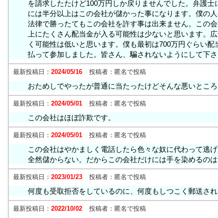
を請求したたけど100万円しか戻りませんでした。弁護士
には半分以上はこの会社が儲かった事になります。僕の人
法律で勝ったてもこの会社を許す事は出来ません。この会
上にたくさん配当金が入る可能性は少ないと思います。広告
く可能性は低いと思います。僕も最初は700万円ぐらい
払って参加しました。皆さん、騙されないようにして下さ
最新投稿日：
2024/05/16
投稿者：
匿名で投稿
おためしでやったが普通に当たったけどそんな悪いところ
最新投稿日：
2024/05/01
投稿者：
匿名で投稿
この会社はほぼ詐欺です。
最新投稿日：
2024/05/01
投稿者：
匿名で投稿
この会社はやかましく電話したら色々な奴に代わって逃げ
全然儲からない。だからこの会社だけには手を染めるのは
最新投稿日：
2023/01/23
投稿者：
匿名で投稿
何度も受取拒否をしているのに、何度もしつこく郵送され
最新投稿日：
2022/10/02
投稿者：
匿名で投稿