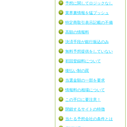
予想に関してロジックなし
業界裏情報を猛プッシュ
特定商取引表示記載の不備
高額の情報料
決済手段が銀行振込のみ
無料予想提供をしていない
初回登録料について
後払い制の罠
当選金額の一部を要求
情報料の相場について
この手口に要注意！
閉鎖するサイトの特徴
当たる予想会社の条件とは