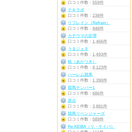
口コミ件数：
559件
テキラボ
口コミ件数：
238件
リフレイン（Refrain）
口コミ件数：
848件
カチウマの定理
口コミ件数：
1,466件
うまジェネ
口コミ件数：
1,493件
暁（あかつき）
口コミ件数：
8,123件
ハーレム競馬
口コミ件数：
1,390件
競馬ナンバー1
口コミ件数：
686件
原点
口コミ件数：
3,881件
競馬リベンジャーズ
口コミ件数：
589件
Re:KEIBA（リ・ケイバ）