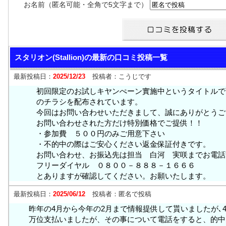
お名前（匿名可能・全角で5文字まで）
スタリオン(Stallion)の最新の口コミ投稿一覧
最新投稿日：
2025/12/23
投稿者：
こうじです
初回限定のお試しキヤンぺーン實施中というタイトルで
のチラシを配布されています。
今回はお問い合わせいただきまして、誠にありがとうご
お問い合わせされた方だけ特別価格でご提供！！
・参加費 ５００円のみご用意下さい
・不的中の際はご安心ください返金保証付きです。
お問い合わせ、お振込先は担当 白河 実咲までお電話
フリーダイヤル ０８００－８８８－１６６６
とありますが確認してください。お願いたします。
最新投稿日：
2025/06/12
投稿者：
匿名で投稿
昨年の4月から今年の2月まで情報提供して貰いましたが､4
万位支払いましたが、その事について電話をすると、的中