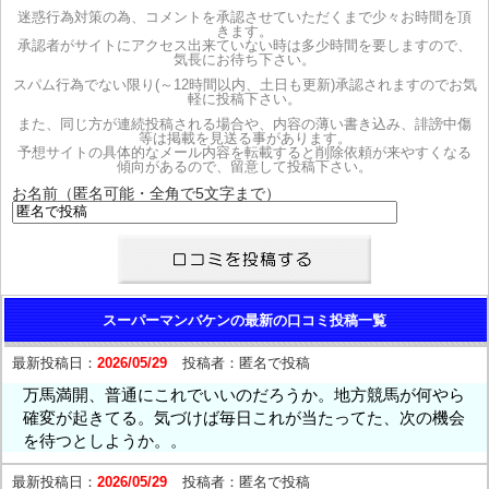
迷惑行為対策の為、コメントを承認させていただくまで少々お時間を頂
きます。
承認者がサイトにアクセス出来ていない時は多少時間を要しますので、
気長にお待ち下さい。
スパム行為でない限り(～12時間以内、土日も更新)承認されますのでお気
軽に投稿下さい。
また、同じ方が連続投稿される場合や、内容の薄い書き込み、誹謗中傷
等は掲載を見送る事があります。
予想サイトの具体的なメール内容を転載すると削除依頼が来やすくなる
傾向があるので、留意して投稿下さい。
お名前（匿名可能・全角で5文字まで）
スーパーマンバケンの最新の口コミ投稿一覧
最新投稿日：
2026/05/29
投稿者：
匿名で投稿
万馬満開、普通にこれでいいのだろうか。地方競馬が何やら
確変が起きてる。気づけば毎日これが当たってた、次の機会
を待つとしようか。。
最新投稿日：
2026/05/29
投稿者：
匿名で投稿