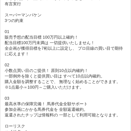
有言実行
スーパーマンバケン
3つの約束
01
販売予想の配当目標 100万円以上確約！
配当目標100万円未満は 一切提供いたしません！
全企画が獲得目標を7桁以上に設定し、 プロ目線の買い目で期待
に応えます！
02
小数点買い目のご提供！ 原則10点以内確約！
一部例外を除くと提供買い目は すべて10点以内確約。
購入金額を調整することで、 無理なく始めることができます。
※1点最小＝100円～ご購入いただけます。
03
最高水準の保障完備！ 馬券代金全額サポート
参加企画にかかる馬券代金を 全額返還確約。
返還されたチップは情報料の 一部として利用可能となります。
ローリスク