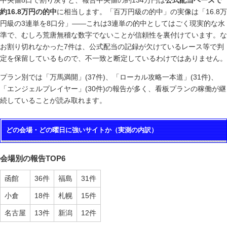
中央値8口で割り戻すと、報告中央値の約134万円は
公式配当ベースで
約16.8万円の的中
に相当します。「百万円級の的中」の実像は「16.8万
円級の3連単を8口分」——これは3連単の的中としてはごく現実的な水
準で、むしろ荒唐無稽な数字でないことが信頼性を裏付けています。な
お割り切れなかった7件は、公式配当の記録が欠けているレース等で判
定を保留しているもので、不一致と断定しているわけではありません。
プラン別では「万馬満開」(37件)、「ローカル攻略一本道」(31件)、
「エンジェルプレイヤー」(30件)の報告が多く、看板プランの稼働が継
続していることが読み取れます。
どの会場・どの曜日に強いサイトか（実測の内訳）
会場別の報告TOP6
函館
36件
福島
31件
小倉
18件
札幌
15件
名古屋
13件
新潟
12件