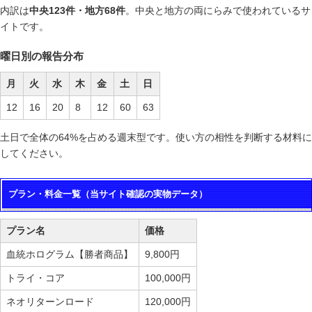
内訳は
中央123件・地方68件
。中央と地方の両にらみで使われているサ
イトです。
曜日別の報告分布
月
火
水
木
金
土
日
12
16
20
8
12
60
63
土日で全体の64%を占める週末型です。使い方の相性を判断する材料に
してください。
プラン・料金一覧（当サイト確認の実物データ）
プラン名
価格
血統ホログラム【勝者商品】
9,800円
トライ・コア
100,000円
ネオリターンロード
120,000円