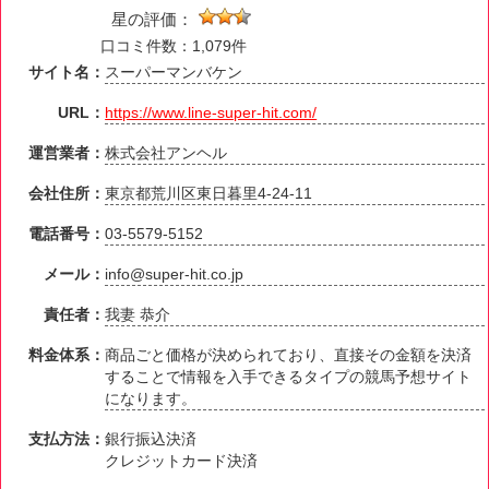
星の評価：
口コミ件数：1,079件
サイト名：
スーパーマンバケン
URL：
https://www.line-super-hit.com/
運営業者：
株式会社アンヘル
会社住所：
東京都荒川区東日暮里4-24-11
電話番号：
03-5579-5152
メール：
info@super-hit.co.jp
責任者：
我妻 恭介
料金体系：
商品ごと価格が決められており、直接その金額を決済
することで情報を入手できるタイプの競馬予想サイト
になります。
支払方法：
銀行振込決済
クレジットカード決済