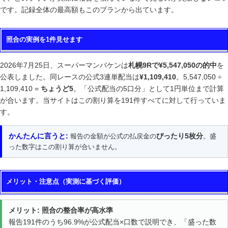
です。記録全体の最高額もこのプランから出ています。
照合の実例を1件見せます
2026年7月25日、スーパーマンバケンは
札幌9Rで¥5,547,050の的中
を
公表しました。同レースの公式3連単配当は
¥1,109,410
。5,547,050 ÷
1,109,410 =
ちょうど5
。「公式配当の5口分」として1円単位まで計算
が合います。当サイトはこの割り算を191件すべてに対して行っていま
す。
かんたんに言うと:
ぴったり5枚分
報告の金額が公式の払戻金の
。盛
った数字はこの割り算が合いません。
メリット・注意点（実測に基づく評価）
メリット: 照合の整合率が高水準
報告191件のうち96.9%が公式配当×口数で説明でき、「盛った数