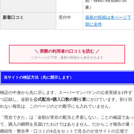
鎖・移転の検知網の対
象）
新着口コミ
受付中
最新の投稿は本ページ下
部に全件
＼ 実際の利用者の口コミを読む ／
このページの下部・最新の投稿から表示されます
当サイトの検証方法（先に開示します）
検証の中身から先に示します。スーパーマンバケンの公表実績を1件ず
つ記録し、金額を
公式配当×購入口数の割り算
にかけています。割り切
れない報告は、このページのどの数字にも入れていません。
「照合できた」は「金額が実在の配当と矛盾しない」ことの確認であっ
て、購入の瞬間を見届けたわけではありません。だからこそ報告の量・
継続性・整合率・口コミの4点をセットで見るのが当サイトの立場で