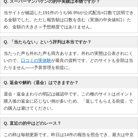
Q. スーパーマンバケンの的中実績は本物ですか？
当サイトが確認した191件のうち96.9%が公式配当×口数で説明でき
る金額でした。ただし報告額は口数を含む（実測の中央値8口）た
め、金額の大きさ＝予想精度ではありません。
Q. 「当たらない」という評判は本当ですか？
当たった声も外れた声も両方あります。外れの実態は公表されにく
いので、
口コミの実体験
が最良の資料です。どのサイトも全部は当
たりません——予算管理を前提に。
Q. 返金や解約（退会）はできますか？
退会・返金まわりの明記は確認中です。この種のサイトはポイント
購入後の返金に応じない例が多いため、「返してもらえる前提」で
の購入は避けてください。
Q. 直近の的中はどのレース？
この枠は毎朝更新です。
昨日は14件の報告を照合でき、最大は中京