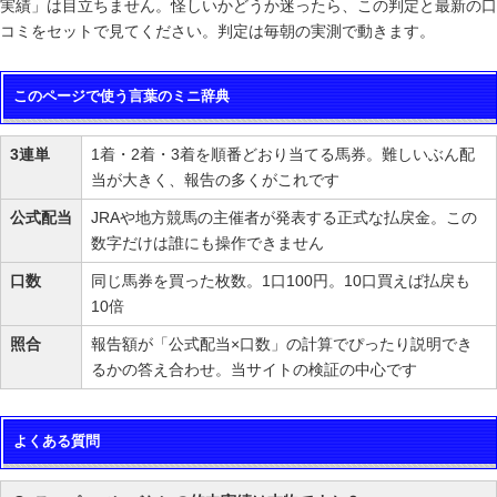
実績」は目立ちません。怪しいかどうか迷ったら、この判定と最新の口
コミをセットで見てください。判定は毎朝の実測で動きます。
このページで使う言葉のミニ辞典
3連単
1着・2着・3着を順番どおり当てる馬券。難しいぶん配
当が大きく、報告の多くがこれです
公式配当
JRAや地方競馬の主催者が発表する正式な払戻金。この
数字だけは誰にも操作できません
口数
同じ馬券を買った枚数。1口100円。10口買えば払戻も
10倍
照合
報告額が「公式配当×口数」の計算でぴったり説明でき
るかの答え合わせ。当サイトの検証の中心です
よくある質問