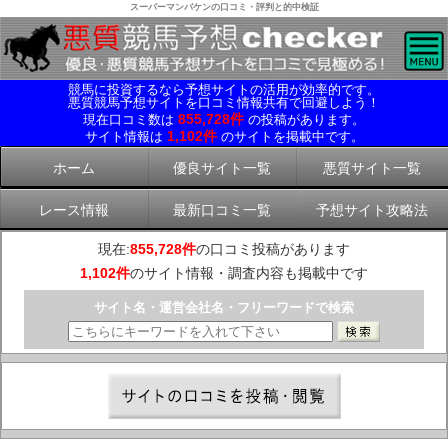
スーパーマンバケンの口コミ・評判と的中検証
競馬に投資するなら予想サイトの活用が効率的です。
悪質競馬予想サイトを口コミ情報共有で回避しよう！
855,728件
現在口コミ数は
の投稿があります。
1,102件
サイト情報は
のサイトを掲載中です。
ホーム
優良サイト一覧
悪質サイト一覧
レース情報
最新口コミ一覧
予想サイト攻略法
現在:
855,728件
の口コミ投稿があります
1,102件
のサイト情報・調査内容も掲載中です
サイト名・運営会社名・フリーワードで検索