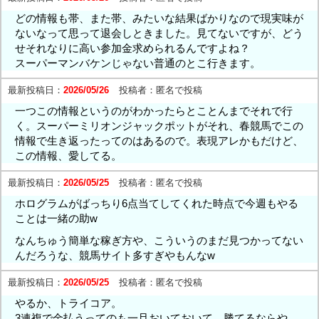
どの情報も帯、また帯、みたいな結果ばかりなので現実味が
ないなって思って退会しときました。見てないですが、どう
せそれなりに高い参加金求められるんですよね？
スーパーマンバケンじゃない普通のとこ行きます。
最新投稿日：
2026/05/26
投稿者：
匿名で投稿
一つこの情報というのがわかったらとことんまでそれで行
く。スーパーミリオンジャックポットがそれ、春競馬でこの
情報で生き返ったってのはあるので。表現アレかもだけど、
この情報、愛してる。
最新投稿日：
2026/05/25
投稿者：
匿名で投稿
ホログラムがばっちり6点当てしてくれた時点で今週もやる
ことは一緒の助w
なんちゅう簡単な稼ぎ方や、こういうのまだ見つかってない
んだろうな、競馬サイト多すぎやもんなw
最新投稿日：
2026/05/25
投稿者：
匿名で投稿
やるか、トライコア。
3連複で金払うってのも一旦おいておいて、勝てるならや