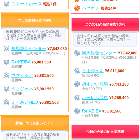
スマートホース
報告1件
バクガチ
報告14件
昨日の高額報告TOP5
この30日の高額報告TOP5
昨日 8/8(土)に当サイトが公式配当
と確認できた報告を金額順で。同額
直近30日に確認できた報告の最高
は同じレースの報告です
額。金額は公式配当×購入口数と一
致したものだけ
勝馬総合センター
¥7,842,080
勝馬総合センター
札幌8R（公式3連単 ¥980,260×8口）
¥7,842,080
札幌8R 8/8（公式3連単 ¥980,260×8
Re:KEIBA
口）
¥5,881,560
札幌8R
うまジェネ
¥6,811,600
ウマくる。
新潟5R 8/2
¥5,881,560
札幌8R
超すごい競馬
¥6,443,280
うまジェネ
小倉10R 7/11
¥5,881,560
札幌8R
ハーレム競馬
¥6,285,400
えーあいNEO
福島6R 7/12
¥5,881,560
札幌8R
Re:KEIBA
¥5,881,560
札幌8R 8/8
新着口コミが多いサイト
今日の会場の配当基準線
優良認定サイトへの直近3日の新着
口コミ 616件。投稿が多い順