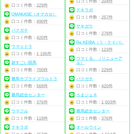
口コミ件数：
204件
口コミ件数：
229件
テキラボ
OMAKASE（オマカセ）
口コミ件数：
257件
口コミ件数：
490件
サキガケ
バクガチ
口コミ件数：
278件
口コミ件数：
420件
Re:KEIBA（リ・ケイバ）
ウマ☆ドラ
口コミ件数：
123件
口コミ件数：
1,195件
ウマくる。（リニューア
超すごい競馬
ル）
口コミ件数：
700件
口コミ件数：
229件
勝馬サプライズウルトラ
バクガチ
口コミ件数：
568件
口コミ件数：
420件
勝馬総合センター
うまジェネ
口コミ件数：
376件
口コミ件数：
1,503件
ウマフル
勝馬総合センター
口コミ件数：
119件
口コミ件数：
376件
テキラボ
オールウイン