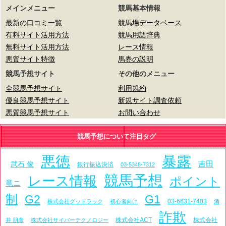
メインメニュー
競馬基本情報
最新の口コミ一覧
競馬場データベース
有料サイト活用方法
競馬用語辞典
無料サイト活用方法
レース情報
悪質サイト特徴
馬券の説明
競馬予想サイト
その他のメニュー
全競馬予想サイト
利用規約
優良競馬予想サイト
新規サイト調査依頼
悪質競馬予想サイト
お問い合わせ
競馬予想について注目タグ
悪徳
暴露
吉田
武石 俊
銀行振込決済
03-5348-7312
競馬予想
レース情報
ポイント
竜ニ
制
G2
G1
03-6631-7403
株式会社グッドラック
初心者向け
酒
詐欺
株式会社ACT
株式会社
井 朋彦
株式会社サイバーテクノロジー