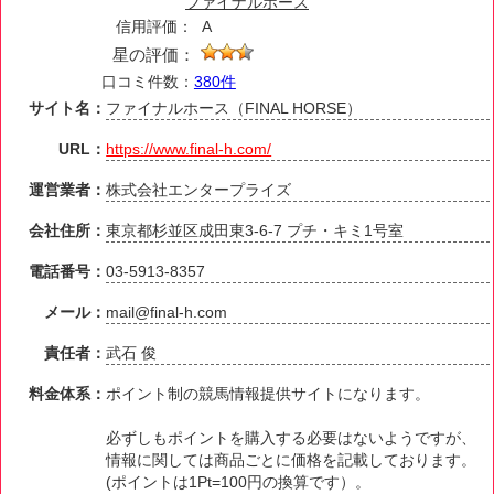
ファイナルホース
信用評価：
A
星の評価：
口コミ件数：
380件
サイト名：
ファイナルホース（FINAL HORSE）
URL：
https://www.final-h.com/
運営業者：
株式会社エンタープライズ
会社住所：
東京都杉並区成田東3-6-7 プチ・キミ1号室
電話番号：
03-5913-8357
メール：
mail@final-h.com
責任者：
武石 俊
料金体系：
ポイント制の競馬情報提供サイトになります。
必ずしもポイントを購入する必要はないようですが、
情報に関しては商品ごとに価格を記載しております。
(ポイントは1Pt=100円の換算です）。