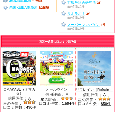
8/2確認
万馬券総合研究所
3件
前の7日は2件
未来KEIBA事務局
8/2確認
リホラボ！
3件
前の7日は0件
スーパーマンバケン
3件
前の7日は0件
直近一週間の口コミで高評価
OMAKASE（オマカ
オールウイン
リフレイン（Refrain）
セ）
信用評価：
A
信用評価：
A
信用評価：
A
星の評価：
星の評価：
星の評価：
口コミ件数：
口コミ件数：
1,594件
858件
口コミ件数：
490件