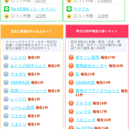
口コミ件数：
257件
口コミ件数：
1,594件
Re:KEIBA（リ・ケイバ）
ウマフル
口コミ件数：
123件
口コミ件数：
119件
昨日の的中報告が多いサイト
直近の重賞的中があるサイト
クイーンステークス（ＧⅢ・8/2(日)
昨日 8/8(土) 札幌・新潟・中京・帯
札幌）の的中報告を当サイトが公式
広・佐賀。当サイトが公式配当と確
配当と確認できたのは10サイト
認できた報告 延べ342件
シンクロ
超すごい競馬
報告3件
報告27件
みどりの的中らんど
勝馬総合センター
報告2件
報告26件
サキガケ
暁
報告1件
報告23件
OMAKASE
OMAKASE
報告1件
報告23件
競馬リベンジャーズ
勝馬サプライズウルトラ
報告1件
報告
21件
レープロ
報告1件
テキラボ
報告18件
ハーレム競馬
報告1件
シンクロ
報告17件
ウマセラ
報告1件
うまジェネ
報告16件
うまトリ
報告1件
Re:KEIBA
報告15件