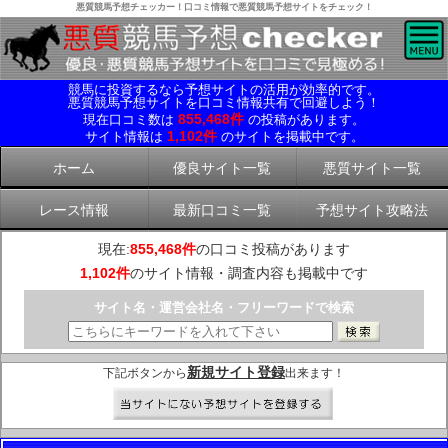
悪質競馬予想チェッカー！口コミ情報で悪質競馬予想サイトをチェック！
競馬に投資するなら予想サイトの活用が効率的です。
悪質競馬予想サイトを口コミ情報共有で回避しよう！
855,468件
現在口コミ数は
の投稿があります。
1,102件
サイト情報は
のサイトを掲載中です。
ホーム
優良サイト一覧
悪質サイト一覧
レース情報
最新口コミ一覧
予想サイト攻略法
現在:
855,468件
の口コミ投稿があります
1,102件
のサイト情報・調査内容も掲載中です
サイト名・運営会社名・フリーワードで検索
新規サイト登録
下記ボタンから
出来ます！