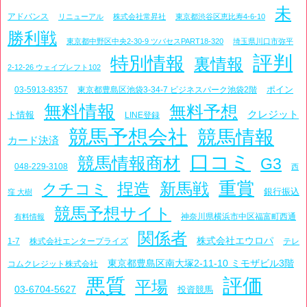
未
アドバンス
リニューアル
株式会社常昇社
東京都渋谷区恵比寿4-6-10
勝利戦
東京都中野区中央2-30-9 ツバセスPART18-320
埼玉県川口市弥平
評判
特別情報
裏情報
2-12-26 ウェイブレフト102
ポイン
03-5913-8357
東京都豊島区池袋3-34-7 ビジネスパーク池袋2階
無料情報
無料予想
クレジット
ト情報
LINE登録
競馬予想会社
競馬情報
カード決済
口コミ
競馬情報商材
G3
048-229-3108
西
重賞
捏造
新馬戦
クチコミ
銀行振込
窪 大樹
競馬予想サイト
神奈川県横浜市中区福富町西通
有料情報
関係者
株式会社エウロパ
1-7
株式会社エンタープライズ
テレ
東京都豊島区南大塚2-11-10 ミモザビル3階
コムクレジット株式会社
悪質
評価
平場
03-6704-5627
投資競馬