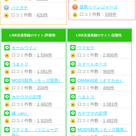
競馬リベンジャーズ
バクガチ
口コミ件数：
599件
口コミ件数：
420件
LINE友達登録のサイト:評価増↑
LINE友達登録のサイト:話題性
オールウイン
ウマセラ
口コミ件数：
1,594件
口コミ件数：
2,806件
うまトリ
スマートホース
口コミ件数：
1,081件
口コミ件数：
968件
MODS競馬（モッズ競馬）
OMAKASE（オマカセ）
口コミ件数：
204件
口コミ件数：
490件
カチウマの定理
うまトリ
口コミ件数：
1,482件
口コミ件数：
1,081件
縁（en）
カチウマの定理
口コミ件数：
1,920件
口コミ件数：
1,482件
ウマくる。（リニューア
MODS競馬（モッズ競馬）
ル）