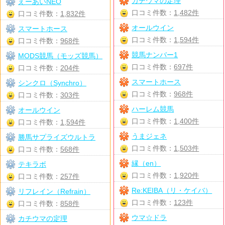
カチウマの定理
えーあいNEO
口コミ件数：
1,482件
口コミ件数：
1,832件
オールウイン
スマートホース
口コミ件数：
1,594件
口コミ件数：
968件
競馬ナンバー1
MODS競馬（モッズ競馬）
口コミ件数：
697件
口コミ件数：
204件
スマートホース
シンクロ（Synchro）
口コミ件数：
968件
口コミ件数：
303件
ハーレム競馬
オールウイン
口コミ件数：
1,400件
口コミ件数：
1,594件
うまジェネ
勝馬サプライズウルトラ
口コミ件数：
1,503件
口コミ件数：
568件
縁（en）
テキラボ
口コミ件数：
1,920件
口コミ件数：
257件
Re:KEIBA（リ・ケイバ）
リフレイン（Refrain）
口コミ件数：
123件
口コミ件数：
858件
ウマ☆ドラ
カチウマの定理