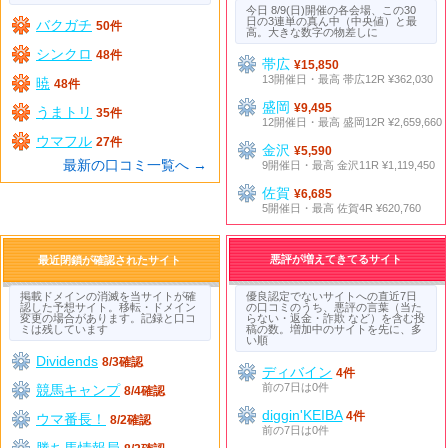
今日 8/9(日)開催の各会場、この30
日の3連単の真ん中（中央値）と最
バクガチ
50件
高。大きな数字の物差しに
シンクロ
48件
帯広
¥15,850
13開催日・最高 帯広12R ¥362,030
暁
48件
盛岡
¥9,495
うまトリ
35件
12開催日・最高 盛岡12R ¥2,659,660
ウマフル
27件
金沢
¥5,590
最新の口コミ一覧へ →
9開催日・最高 金沢11R ¥1,119,450
佐賀
¥6,685
5開催日・最高 佐賀4R ¥620,760
悪評が増えてきてるサイト
最近閉鎖が確認されたサイト
掲載ドメインの消滅を当サイトが確
優良認定でないサイトへの直近7日
認した予想サイト。移転・ドメイン
の口コミのうち、悪評の言葉（当た
変更の場合があります。記録と口コ
らない・返金・詐欺 など）を含む投
ミは残しています
稿の数。増加中のサイトを先に、多
い順
Dividends
8/3確認
ディバイン
4件
前の7日は0件
競馬キャンプ
8/4確認
diggin'KEIBA
4件
ウマ番長！
8/2確認
前の7日は0件
勝ち馬情報局