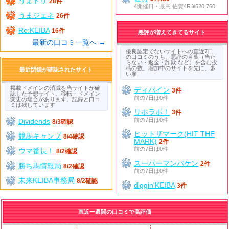
うまトリ
28件
4開催日・最高 佐賀4R ¥620,760
うまジェネ
26件
Re:KEIBA
16件
悪評が増えてきてるサイト
最新の口コミ一覧へ →
優良認定でないサイトへの直近7日
の口コミのうち、悪評の言葉（当た
らない・返金・詐欺 など）を含む投
稿の数。増加中のサイトを先に、多
最近閉鎖が確認されたサイト
い順
掲載ドメインの消滅を当サイトが確
ディバイン
3件
認した予想サイト。移転・ドメイン
前の7日は0件
変更の場合があります。記録と口コ
ミは残しています
リホラボ！
3件
前の7日は0件
Dividends
8/3確認
ヒットザマーク(HIT THE
競馬キャンプ
8/4確認
MARK)
2件
前の7日は0件
ウマ番長！
8/2確認
スーパーマンバケン
2件
勝ち馬情報局
8/2確認
前の7日は0件
未来KEIBA事務局
8/2確認
diggin'KEIBA
3件
直近一週間の口コミで高評価