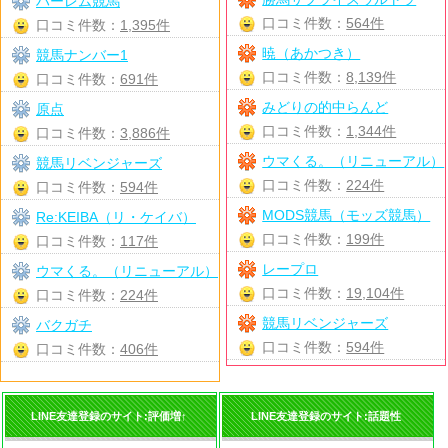
ハーレム競馬
口コミ件数：
564件
口コミ件数：
1,395件
暁（あかつき）
競馬ナンバー1
口コミ件数：
8,139件
口コミ件数：
691件
みどりの的中らんど
原点
口コミ件数：
1,344件
口コミ件数：
3,886件
ウマくる。（リニューアル）
競馬リベンジャーズ
口コミ件数：
224件
口コミ件数：
594件
MODS競馬（モッズ競馬）
Re:KEIBA（リ・ケイバ）
口コミ件数：
199件
口コミ件数：
117件
レープロ
ウマくる。（リニューアル）
口コミ件数：
19,104件
口コミ件数：
224件
競馬リベンジャーズ
バクガチ
口コミ件数：
594件
口コミ件数：
406件
LINE友達登録のサイト:評価増↑
LINE友達登録のサイト:話題性