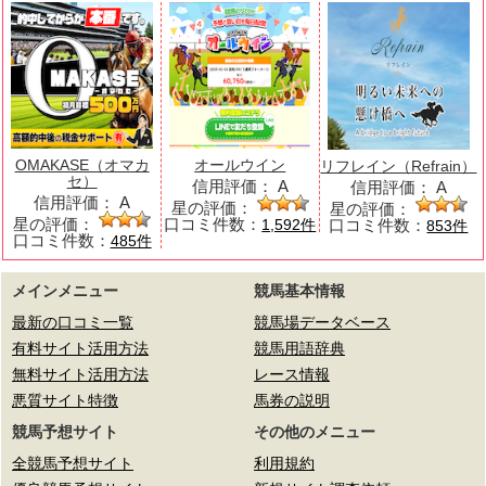
OMAKASE（オマカ
オールウイン
リフレイン（Refrain）
セ）
信用評価：
A
信用評価：
A
信用評価：
A
星の評価：
星の評価：
星の評価：
口コミ件数：
口コミ件数：
1,592件
853件
口コミ件数：
485件
メインメニュー
競馬基本情報
最新の口コミ一覧
競馬場データベース
有料サイト活用方法
競馬用語辞典
無料サイト活用方法
レース情報
悪質サイト特徴
馬券の説明
競馬予想サイト
その他のメニュー
全競馬予想サイト
利用規約