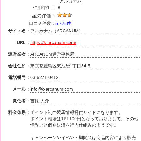
アルカナム
信用評価：
B
星の評価：
口コミ件数：
5,725件
サイト名：
アルカナム（ARCANUM）
URL：
https://k-arcanum.com/
運営業者：
ARCANUM運営事務局
会社住所：
東京都豊島区東池袋1丁目34-5
電話番号：
03-6271-0412
メール：
info@k-arcanum.com
責任者：
吉良 大介
料金体系：
ポイント制の競馬情報提供サイトになります。
ポイント相場は1PT100円となっておりまして、その他
情報ごと個別決済を行う仕組みのようです。
キャンペーンやイベント期間又は商品内容により販売