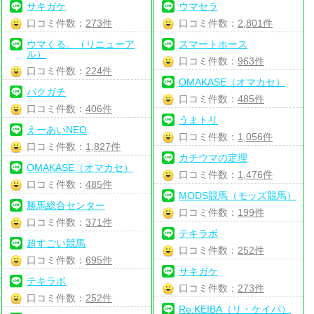
サキガケ
ウマセラ
口コミ件数：
273件
口コミ件数：
2,801件
ウマくる。（リニューア
スマートホース
ル）
口コミ件数：
963件
口コミ件数：
224件
OMAKASE（オマカセ）
バクガチ
口コミ件数：
485件
口コミ件数：
406件
うまトリ
えーあいNEO
口コミ件数：
1,056件
口コミ件数：
1,827件
カチウマの定理
OMAKASE（オマカセ）
口コミ件数：
1,476件
口コミ件数：
485件
MODS競馬（モッズ競馬）
勝馬総合センター
口コミ件数：
199件
口コミ件数：
371件
テキラボ
超すごい競馬
口コミ件数：
252件
口コミ件数：
695件
サキガケ
テキラボ
口コミ件数：
273件
口コミ件数：
252件
Re:KEIBA（リ・ケイバ）