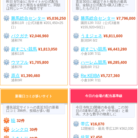
昨日 8/7(金)に当サイトが公式配当
直近30日に確認できた報告の最高
と確認できた報告を金額順で。同額
額。金額は公式配当×購入口数と一
は同じレースの報告です
致したものだけ
勝馬総合センター
勝馬総合センター
¥5,036,250
¥7,796,000
浦和11R（公式3連単 ¥201,450×25
園田12R 7/22（公式3連単
口）
¥155,920×50口）
バクガチ
うまジェネ
¥2,046,960
¥6,811,600
浦和7R
新潟5R 8/2
超すごい競馬
超すごい競馬
¥1,813,050
¥6,443,280
浦和11R
小倉10R 7/11
ウマフル
ハーレム競馬
¥1,705,800
¥6,285,400
浦和7R
福島6R 7/12
原点
Re:KEIBA
¥1,390,460
¥5,727,360
浦和9R
小倉10R 7/11
今日の会場の配当基準線
新着口コミが多いサイト
優良認定サイトへの直近3日の新着
今日 8/8(土)開催の各会場、この30
口コミ 396件。投稿が多い順
日の3連単の真ん中（中央値）と最
高。大きな数字の物差しに
暁
32件
帯広
¥16,070
12開催日・最高 帯広12R ¥362,030
シンクロ
30件
佐賀
¥7,450