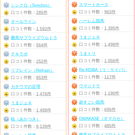
スマートホース
シンクロ（Synchro）
口コミ件数：
963件
口コミ件数：
285件
ハーレム競馬
オールウイン
口コミ件数：
1,395件
口コミ件数：
1,592件
うまジェネ
勝馬サプライズウルトラ
口コミ件数：
1,498件
口コミ件数：
564件
うまトリ
テキラボ
口コミ件数：
1,056件
口コミ件数：
252件
Re:KEIBA（リ・ケイバ）
リフレイン（Refrain）
口コミ件数：
117件
口コミ件数：
853件
ウマ☆ドラ
カチウマの定理
口コミ件数：
1,190件
口コミ件数：
1,476件
超すごい競馬
うまジェネ
口コミ件数：
695件
口コミ件数：
1,498件
OMAKASE（オマカセ）
暁（あかつき）
口コミ件数：
485件
口コミ件数：
8,139件
勝馬サプライズウルトラ