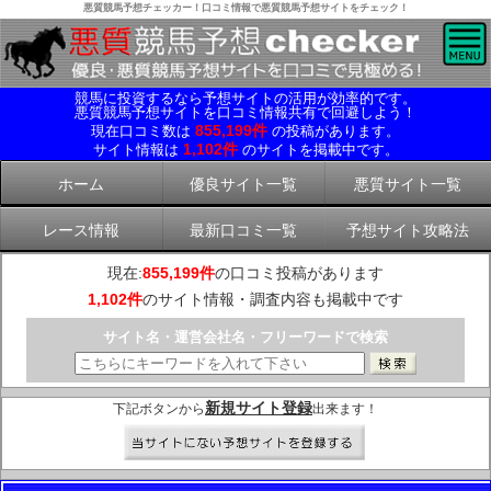
悪質競馬予想チェッカー！口コミ情報で悪質競馬予想サイトをチェック！
競馬に投資するなら予想サイトの活用が効率的です。
悪質競馬予想サイトを口コミ情報共有で回避しよう！
855,199件
現在口コミ数は
の投稿があります。
1,102件
サイト情報は
のサイトを掲載中です。
ホーム
優良サイト一覧
悪質サイト一覧
レース情報
最新口コミ一覧
予想サイト攻略法
現在:
855,199件
の口コミ投稿があります
1,102件
のサイト情報・調査内容も掲載中です
サイト名・運営会社名・フリーワードで検索
新規サイト登録
下記ボタンから
出来ます！