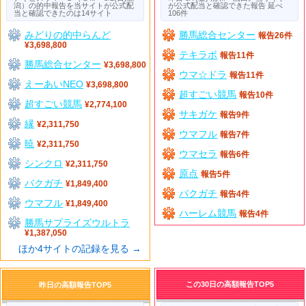
潟）の的中報告を当サイトが公式配
が公式配当と確認できた報告 延べ
当と確認できたのは14サイト
106件
みどりの的中らんど
勝馬総合センター
報告26件
¥3,698,800
テキラボ
報告11件
勝馬総合センター
¥3,698,800
ウマ☆ドラ
報告11件
えーあいNEO
¥3,698,800
超すごい競馬
報告10件
超すごい競馬
¥2,774,100
サキガケ
報告9件
縁
¥2,311,750
ウマフル
報告7件
暁
¥2,311,750
ウマセラ
報告6件
シンクロ
¥2,311,750
原点
報告5件
バクガチ
¥1,849,400
バクガチ
報告4件
ウマフル
¥1,849,400
ハーレム競馬
報告4件
勝馬サプライズウルトラ
¥1,387,050
ほか4サイトの記録を見る →
この30日の高額報告TOP5
昨日の高額報告TOP5