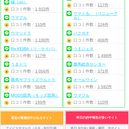
縁（en）
口コミ件数：
117件
口コミ件数：
1,915件
ウマくる。（リニューア
ウマフル
ル）
口コミ件数：
110件
口コミ件数：
224件
ウマ☆ドラ
バクガチ
口コミ件数：
1,190件
口コミ件数：
406件
Re:KEIBA（リ・ケイバ）
うまジェネ
口コミ件数：
117件
口コミ件数：
1,498件
うまトリ
勝馬総合センター
口コミ件数：
1,056件
口コミ件数：
371件
勝馬サプライズウルトラ
オールウイン
口コミ件数：
564件
口コミ件数：
1,592件
MODS競馬（モッズ競馬）
ウマフル
口コミ件数：
199件
口コミ件数：
110件
昨日の的中報告が多いサイト
直近の重賞的中があるサイト
アイビスサマーＤ（ＧⅢ・8/2(日)新
昨日 8/7(金) 浦和・園田。当サイト