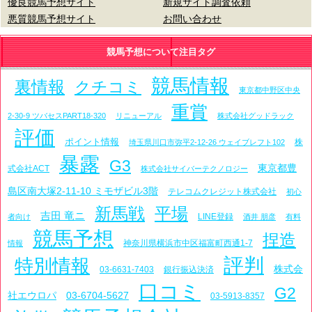
優良競馬予想サイト
新規サイト調査依頼
悪質競馬予想サイト
お問い合わせ
競馬予想について注目タグ
競馬情報
裏情報
クチコミ
東京都中野区中央
重賞
2-30-9 ツバセスPART18-320
リニューアル
株式会社グッドラック
評価
ポイント情報
株
埼玉県川口市弥平2-12-26 ウェイブレフト102
暴露
G3
東京都豊
式会社ACT
株式会社サイバーテクノロジー
島区南大塚2-11-10 ミモザビル3階
テレコムクレジット株式会社
初心
新馬戦
平場
吉田 竜ニ
LINE登録
者向け
酒井 朋彦
有料
競馬予想
捏造
神奈川県横浜市中区福富町西通1-7
情報
評判
特別情報
株式会
03-6631-7403
銀行振込決済
口コミ
G2
社エウロパ
03-6704-5627
03-5913-8357