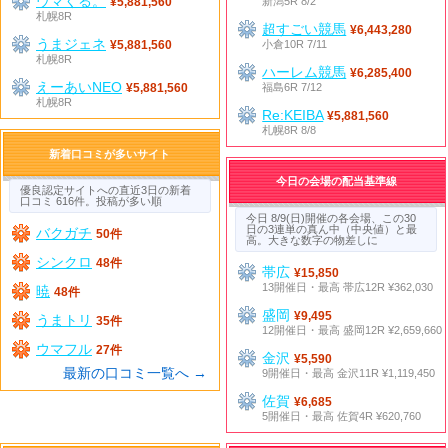
ウマくる。
新潟5R 8/2
¥5,881,560
札幌8R
超すごい競馬
¥6,443,280
うまジェネ
小倉10R 7/11
¥5,881,560
札幌8R
ハーレム競馬
¥6,285,400
えーあいNEO
福島6R 7/12
¥5,881,560
札幌8R
Re:KEIBA
¥5,881,560
札幌8R 8/8
新着口コミが多いサイト
今日の会場の配当基準線
優良認定サイトへの直近3日の新着
口コミ 616件。投稿が多い順
今日 8/9(日)開催の各会場、この30
日の3連単の真ん中（中央値）と最
バクガチ
50件
高。大きな数字の物差しに
シンクロ
48件
帯広
¥15,850
13開催日・最高 帯広12R ¥362,030
暁
48件
盛岡
¥9,495
うまトリ
35件
12開催日・最高 盛岡12R ¥2,659,660
ウマフル
27件
金沢
¥5,590
最新の口コミ一覧へ →
9開催日・最高 金沢11R ¥1,119,450
佐賀
¥6,685
5開催日・最高 佐賀4R ¥620,760