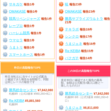
サキガケ
暁
報告1件
報告23件
OMAKASE
OMAKASE
報告1件
報告23件
競馬リベンジャーズ
勝馬サプライズウルトラ
報告1件
報告
21件
レープロ
報告1件
テキラボ
報告18件
ハーレム競馬
報告1件
シンクロ
報告17件
ウマセラ
報告1件
うまジェネ
報告16件
うまトリ
報告1件
Re:KEIBA
報告15件
スマートホース
報告1件
バクガチ
報告14件
昨日の高額報告TOP5
この30日の高額報告TOP5
昨日 8/8(土)に当サイトが公式配当
と確認できた報告を金額順で。同額
直近30日に確認できた報告の最高
は同じレースの報告です
額。金額は公式配当×購入口数と一
致したものだけ
勝馬総合センター
¥7,842,080
勝馬総合センター
札幌8R（公式3連単 ¥980,260×8口）
¥7,842,080
札幌8R 8/8（公式3連単 ¥980,260×8
Re:KEIBA
口）
¥5,881,560
札幌8R
うまジェネ
¥6,811,600