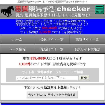
悪質競馬予想チェッカー！口コミ情報で悪質競馬予想サイトをチェック！
競馬に投資するなら予想サイトの活用が効率的です。
悪質競馬予想サイトを口コミ情報共有で回避しよう！
855,468件
現在口コミ数は
の投稿があります。
1,102件
サイト情報は
のサイトを掲載中です。
ホーム
優良サイト一覧
悪質サイト一覧
レース情報
最新口コミ一覧
予想サイト攻略法
現在:
855,468件
の口コミ投稿があります
1,102件
のサイト情報・調査内容も掲載中です
サイト名・運営会社名・フリーワードで検索
新規サイト登録
下記ボタンから
出来ます！