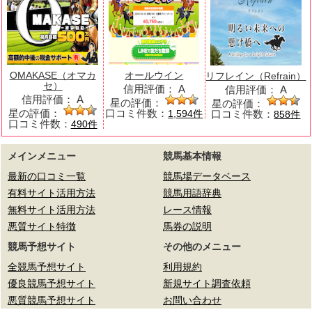
OMAKASE（オマカ
オールウイン
リフレイン（Refrain）
セ）
信用評価：
A
信用評価：
A
信用評価：
A
星の評価：
星の評価：
星の評価：
口コミ件数：
口コミ件数：
1,594件
858件
口コミ件数：
490件
メインメニュー
競馬基本情報
最新の口コミ一覧
競馬場データベース
有料サイト活用方法
競馬用語辞典
無料サイト活用方法
レース情報
悪質サイト特徴
馬券の説明
競馬予想サイト
その他のメニュー
全競馬予想サイト
利用規約
優良競馬予想サイト
新規サイト調査依頼
悪質競馬予想サイト
お問い合わせ