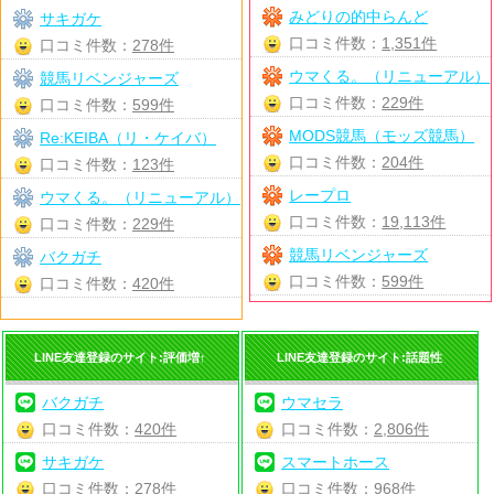
みどりの的中らんど
サキガケ
口コミ件数：
1,351件
口コミ件数：
278件
ウマくる。（リニューアル）
競馬リベンジャーズ
口コミ件数：
229件
口コミ件数：
599件
MODS競馬（モッズ競馬）
Re:KEIBA（リ・ケイバ）
口コミ件数：
204件
口コミ件数：
123件
レープロ
ウマくる。（リニューアル）
口コミ件数：
19,113件
口コミ件数：
229件
競馬リベンジャーズ
バクガチ
口コミ件数：
599件
口コミ件数：
420件
LINE友達登録のサイト:評価増↑
LINE友達登録のサイト:話題性
バクガチ
ウマセラ
口コミ件数：
420件
口コミ件数：
2,806件
サキガケ
スマートホース
口コミ件数：
278件
口コミ件数：
968件