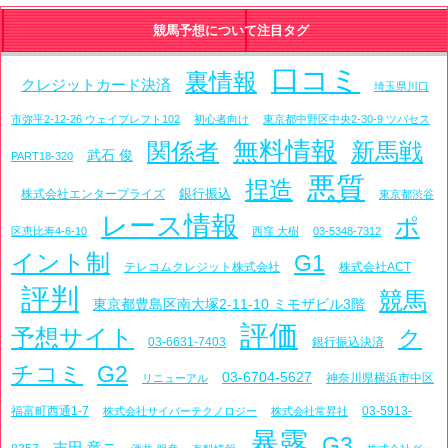
競馬予想について注目タグ
口コミ
裏情報
クレジットカード決済
埼玉県川口
市弥平2-12-26 ウェイブレフト102
初心者向け
東京都中野区中央2-30-9 ツバセス
無料情報
関係者
新馬戦
武石 俊
PART18-320
悪質
捏造
銀行振込
株式会社エンタープライズ
東京都渋谷
レース情報
ポ
区恵比寿4-6-10
西窪 大樹
03-5348-7312
イント制
G1
テレコムクレジット株式会社
株式会社ACT
評判
競馬
東京都豊島区南大塚2-11-10 ミモザビル3階
評価
予想サイト
ク
03-6631-7403
銀行振込決済
チコミ
G2
03-6704-5627
神奈川県横浜市中区
リニューアル
福富町西通1-7
03-5913-
株式会社サイバーテクノロジー
株式会社常昇社
暴露
G3
吉田 竜ニ