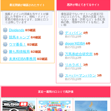
悪評が増えてきてるサイト
最近閉鎖が確認されたサイト
掲載ドメインの消滅を当サイトが確
優良認定でないサイトへの直近7日
認した予想サイト。移転・ドメイン
の口コミのうち、悪評の言葉（当た
変更の場合があります。記録と口コ
らない・返金・詐欺 など）を含む投
ミは残しています
稿の数。増加中のサイトを先に、多
い順
Dividends
8/3確認
ディバイン
4件
前の7日は0件
競馬キャンプ
8/4確認
diggin'KEIBA
4件
ウマ番長！
8/2確認
前の7日は0件
勝ち馬情報局
8/2確認
万馬券総合研究所
3件
前の7日は2件
未来KEIBA事務局
8/2確認
リホラボ！
3件
前の7日は0件
スーパーマンバケン
3件
前の7日は0件
直近一週間の口コミで高評価