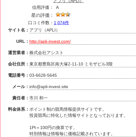
アプリ（APLI）
信用評価：
A
星の評価：
口コミ件数：
1,074件
サイト名：
アプリ（APLI）
URL：
http://apli-invest.com/
運営業者：
株式会社アシスト
会社住所：
東京都豊島区南大塚2-11-10 ミモザビル3階
電話番号：
03-6628-5645
メール：
info@apli-invest.site
責任者：
市川 和一
料金体系：
ポイント制の競馬情報提供サイトです。
投資競馬に特化した情報サイトとなっております。
1Pt＝100円の換算です。
特別情報は情報毎に価格記載されています。