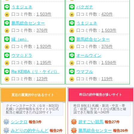
うまジェネ
バクガチ
口コミ件数：
1,503件
口コミ件数：
420件
勝馬総合センター
うまジェネ
口コミ件数：
376件
口コミ件数：
1,503件
縁（en）
勝馬総合センター
口コミ件数：
1,920件
口コミ件数：
376件
ウマ☆ドラ
オールウイン
口コミ件数：
1,195件
口コミ件数：
1,594件
Re:KEIBA（リ・ケイバ）
ウマフル
口コミ件数：
123件
口コミ件数：
119件
昨日の的中報告が多いサイト
直近の重賞的中があるサイト
クイーンステークス（ＧⅢ・8/2(日)
昨日 8/8(土) 札幌・新潟・中京・帯
札幌）の的中報告を当サイトが公式
広・佐賀。当サイトが公式配当と確
配当と確認できたのは10サイト
認できた報告 延べ342件
シンクロ
超すごい競馬
報告3件
報告27件
みどりの的中らんど
勝馬総合センター
報告2件
報告26件