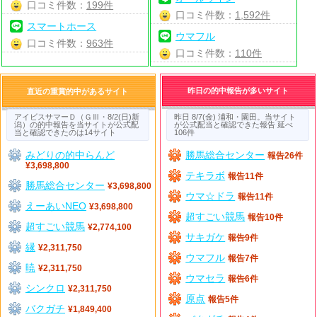
口コミ件数：
199件
口コミ件数：
1,592件
スマートホース
ウマフル
口コミ件数：
963件
口コミ件数：
110件
昨日の的中報告が多いサイト
直近の重賞的中があるサイト
アイビスサマーＤ（ＧⅢ・8/2(日)新
昨日 8/7(金) 浦和・園田。当サイト
潟）の的中報告を当サイトが公式配
が公式配当と確認できた報告 延べ
当と確認できたのは14サイト
106件
みどりの的中らんど
勝馬総合センター
報告26件
¥3,698,800
テキラボ
報告11件
勝馬総合センター
¥3,698,800
ウマ☆ドラ
報告11件
えーあいNEO
¥3,698,800
超すごい競馬
報告10件
超すごい競馬
¥2,774,100
サキガケ
報告9件
縁
¥2,311,750
ウマフル
報告7件
暁
¥2,311,750
ウマセラ
報告6件
シンクロ
¥2,311,750
原点
報告5件
バクガチ
¥1,849,400