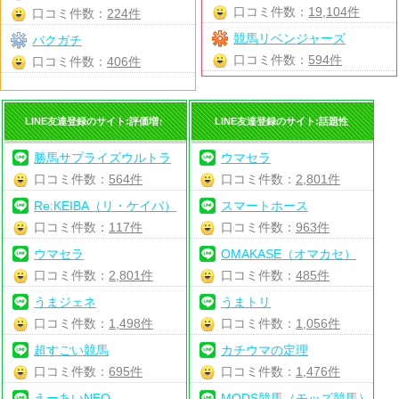
口コミ件数：
19,104件
口コミ件数：
224件
競馬リベンジャーズ
バクガチ
口コミ件数：
594件
口コミ件数：
406件
LINE友達登録のサイト:評価増↑
LINE友達登録のサイト:話題性
勝馬サプライズウルトラ
ウマセラ
口コミ件数：
564件
口コミ件数：
2,801件
Re:KEIBA（リ・ケイバ）
スマートホース
口コミ件数：
117件
口コミ件数：
963件
ウマセラ
OMAKASE（オマカセ）
口コミ件数：
2,801件
口コミ件数：
485件
うまジェネ
うまトリ
口コミ件数：
1,498件
口コミ件数：
1,056件
超すごい競馬
カチウマの定理
口コミ件数：
695件
口コミ件数：
1,476件
えーあいNEO
MODS競馬（モッズ競馬）