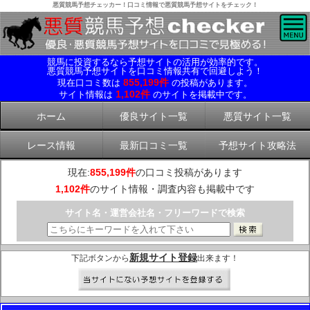
悪質競馬予想チェッカー！口コミ情報で悪質競馬予想サイトをチェック！
競馬に投資するなら予想サイトの活用が効率的です。
悪質競馬予想サイトを口コミ情報共有で回避しよう！
855,199件
現在口コミ数は
の投稿があります。
1,102件
サイト情報は
のサイトを掲載中です。
ホーム
優良サイト一覧
悪質サイト一覧
レース情報
最新口コミ一覧
予想サイト攻略法
現在:
855,199件
の口コミ投稿があります
1,102件
のサイト情報・調査内容も掲載中です
サイト名・運営会社名・フリーワードで検索
新規サイト登録
下記ボタンから
出来ます！