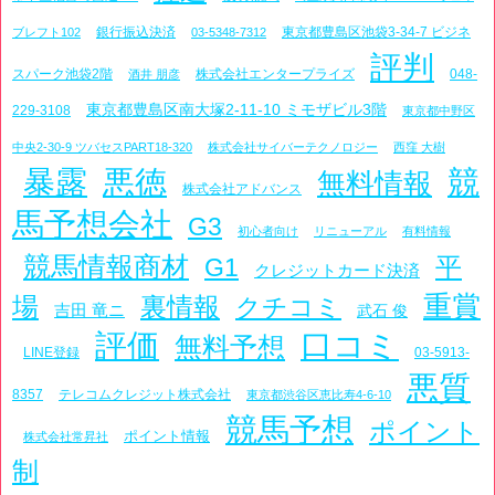
銀行振込決済
東京都豊島区池袋3-34-7 ビジネ
ブレフト102
03-5348-7312
評判
スパーク池袋2階
株式会社エンタープライズ
048-
酒井 朋彦
東京都豊島区南大塚2-11-10 ミモザビル3階
229-3108
東京都中野区
中央2-30-9 ツバセスPART18-320
株式会社サイバーテクノロジー
西窪 大樹
暴露
悪徳
競
無料情報
株式会社アドバンス
馬予想会社
G3
初心者向け
リニューアル
有料情報
競馬情報商材
平
G1
クレジットカード決済
重賞
場
裏情報
クチコミ
吉田 竜ニ
武石 俊
評価
口コミ
無料予想
LINE登録
03-5913-
悪質
8357
テレコムクレジット株式会社
東京都渋谷区恵比寿4-6-10
競馬予想
ポイント
ポイント情報
株式会社常昇社
制