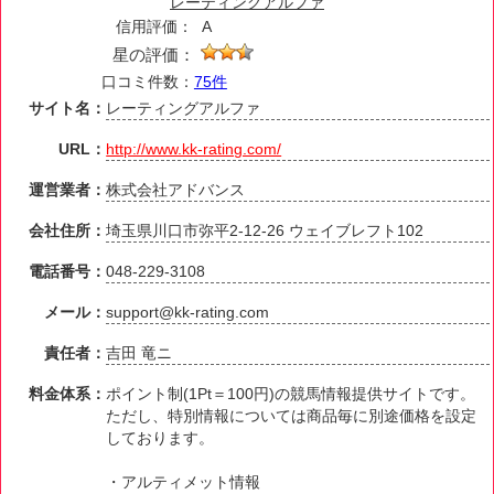
レーティングアルファ
信用評価：
A
星の評価：
口コミ件数：
75件
サイト名：
レーティングアルファ
URL：
http://www.kk-rating.com/
運営業者：
株式会社アドバンス
会社住所：
埼玉県川口市弥平2-12-26 ウェイブレフト102
電話番号：
048-229-3108
メール：
support@kk-rating.com
責任者：
吉田 竜ニ
料金体系：
ポイント制(1Pt＝100円)の競馬情報提供サイトです。
ただし、特別情報については商品毎に別途価格を設定
しております。
・アルティメット情報