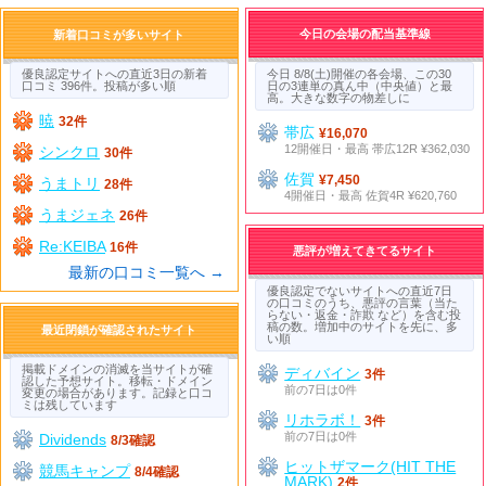
今日の会場の配当基準線
新着口コミが多いサイト
優良認定サイトへの直近3日の新着
今日 8/8(土)開催の各会場、この30
口コミ 396件。投稿が多い順
日の3連単の真ん中（中央値）と最
高。大きな数字の物差しに
暁
32件
帯広
¥16,070
12開催日・最高 帯広12R ¥362,030
シンクロ
30件
佐賀
¥7,450
うまトリ
28件
4開催日・最高 佐賀4R ¥620,760
うまジェネ
26件
Re:KEIBA
16件
悪評が増えてきてるサイト
最新の口コミ一覧へ →
優良認定でないサイトへの直近7日
の口コミのうち、悪評の言葉（当た
らない・返金・詐欺 など）を含む投
稿の数。増加中のサイトを先に、多
最近閉鎖が確認されたサイト
い順
掲載ドメインの消滅を当サイトが確
ディバイン
3件
認した予想サイト。移転・ドメイン
前の7日は0件
変更の場合があります。記録と口コ
ミは残しています
リホラボ！
3件
前の7日は0件
Dividends
8/3確認
ヒットザマーク(HIT THE
競馬キャンプ
8/4確認
MARK)
2件