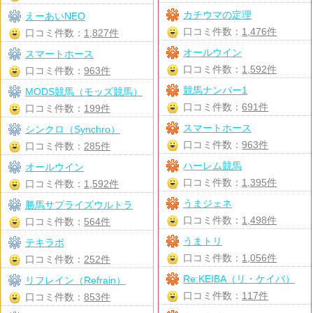
カチウマの定理
えーあいNEO
口コミ件数：
1,476件
口コミ件数：
1,827件
オールウイン
スマートホース
口コミ件数：
1,592件
口コミ件数：
963件
競馬ナンバー1
MODS競馬（モッズ競馬）
口コミ件数：
691件
口コミ件数：
199件
スマートホース
シンクロ（Synchro）
口コミ件数：
963件
口コミ件数：
285件
ハーレム競馬
オールウイン
口コミ件数：
1,395件
口コミ件数：
1,592件
うまジェネ
勝馬サプライズウルトラ
口コミ件数：
1,498件
口コミ件数：
564件
うまトリ
テキラボ
口コミ件数：
1,056件
口コミ件数：
252件
Re:KEIBA（リ・ケイバ）
リフレイン（Refrain）
口コミ件数：
117件
口コミ件数：
853件