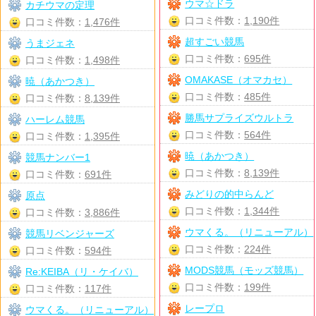
ウマ☆ドラ
カチウマの定理
口コミ件数：
1,190件
口コミ件数：
1,476件
超すごい競馬
うまジェネ
口コミ件数：
695件
口コミ件数：
1,498件
OMAKASE（オマカセ）
暁（あかつき）
口コミ件数：
485件
口コミ件数：
8,139件
勝馬サプライズウルトラ
ハーレム競馬
口コミ件数：
564件
口コミ件数：
1,395件
暁（あかつき）
競馬ナンバー1
口コミ件数：
8,139件
口コミ件数：
691件
みどりの的中らんど
原点
口コミ件数：
1,344件
口コミ件数：
3,886件
ウマくる。（リニューアル）
競馬リベンジャーズ
口コミ件数：
224件
口コミ件数：
594件
MODS競馬（モッズ競馬）
Re:KEIBA（リ・ケイバ）
口コミ件数：
199件
口コミ件数：
117件
レープロ
ウマくる。（リニューアル）