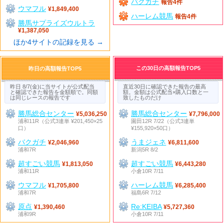
バクガチ
報告4件
ウマフル
¥1,849,400
ハーレム競馬
報告4件
勝馬サプライズウルトラ
¥1,387,050
ほか4サイトの記録を見る →
この30日の高額報告TOP5
昨日の高額報告TOP5
昨日 8/7(金)に当サイトが公式配当
直近30日に確認できた報告の最高
と確認できた報告を金額順で。同額
額。金額は公式配当×購入口数と一
は同じレースの報告です
致したものだけ
勝馬総合センター
勝馬総合センター
¥5,036,250
¥7,796,000
浦和11R（公式3連単 ¥201,450×25
園田12R 7/22（公式3連単
口）
¥155,920×50口）
バクガチ
うまジェネ
¥2,046,960
¥6,811,600
浦和7R
新潟5R 8/2
超すごい競馬
超すごい競馬
¥1,813,050
¥6,443,280
浦和11R
小倉10R 7/11
ウマフル
ハーレム競馬
¥1,705,800
¥6,285,400
浦和7R
福島6R 7/12
原点
Re:KEIBA
¥1,390,460
¥5,727,360
浦和9R
小倉10R 7/11