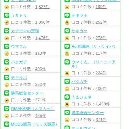
口コミ件数：
1,827件
口コミ件数：
199件
うまトリ
テキラボ
口コミ件数：
1,056件
口コミ件数：
252件
カチウマの定理
サキガケ
口コミ件数：
1,476件
口コミ件数：
273件
ウマフル
Re:KEIBA（リ・ケイバ）
口コミ件数：
110件
口コミ件数：
117件
バクガチ
ウマくる。（リニューア
ル）
口コミ件数：
406件
口コミ件数：
224件
テキラボ
バクガチ
口コミ件数：
252件
口コミ件数：
406件
勝馬総合センター
うまジェネ
口コミ件数：
371件
口コミ件数：
1,498件
OMAKASE（オマカセ）
勝馬総合センター
口コミ件数：
485件
口コミ件数：
371件
MODS競馬（モッズ競馬）
オールウイン