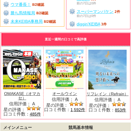
前の7日は0件
ウマ番長！
8/2確認
スーパーマンバケン
2件
勝ち馬情報局
8/2確認
前の7日は0件
未来KEIBA事務局
8/2確認
diggin'KEIBA
3件
直近一週間の口コミで高評価
OMAKASE（オマカ
オールウイン
リフレイン（Refrain）
セ）
信用評価：
A
信用評価：
A
信用評価：
A
星の評価：
星の評価：
星の評価：
口コミ件数：
口コミ件数：
1,592件
853件
口コミ件数：
485件
メインメニュー
競馬基本情報