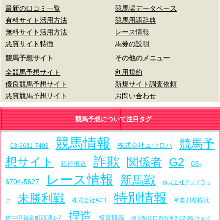
最新の口コミ一覧
競馬場データベース
有料サイト活用方法
競馬用語辞典
無料サイト活用方法
レース情報
悪質サイト特徴
馬券の説明
競馬予想サイト
その他のメニュー
全競馬予想サイト
利用規約
優良競馬予想サイト
新規サイト調査依頼
悪質競馬予想サイト
お問い合わせ
競馬予想について注目タグ
競馬情報
競馬予
株式会社エウロパ
03-6631-7403
詐欺
想サイト
関係者
G2
03-
銀行振込
レース情報
新馬戦
6704-5627
株式会社グッドラッ
特別情報
未勝利戦
株式会社ACT
神奈川県横浜
ク
捏造
投資競馬
市中区福富町西通1-7
埼玉県川口市弥平2-12-26 ウェイ