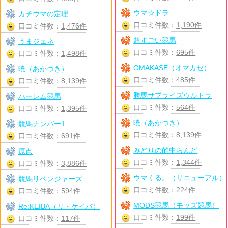
ウマ☆ドラ
カチウマの定理
口コミ件数：
1,190件
口コミ件数：
1,476件
超すごい競馬
うまジェネ
口コミ件数：
695件
口コミ件数：
1,498件
OMAKASE（オマカセ）
暁（あかつき）
口コミ件数：
485件
口コミ件数：
8,139件
勝馬サプライズウルトラ
ハーレム競馬
口コミ件数：
564件
口コミ件数：
1,395件
暁（あかつき）
競馬ナンバー1
口コミ件数：
8,139件
口コミ件数：
691件
みどりの的中らんど
原点
口コミ件数：
1,344件
口コミ件数：
3,886件
ウマくる。（リニューアル）
競馬リベンジャーズ
口コミ件数：
224件
口コミ件数：
594件
MODS競馬（モッズ競馬）
Re:KEIBA（リ・ケイバ）
口コミ件数：
199件
口コミ件数：
117件