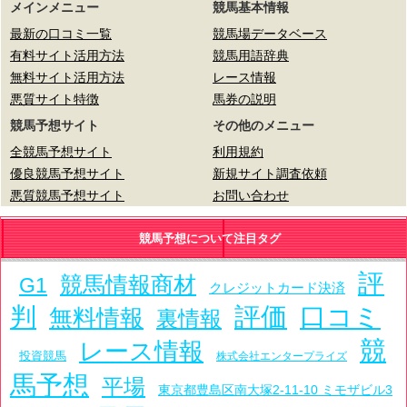
メインメニュー
競馬基本情報
最新の口コミ一覧
競馬場データベース
有料サイト活用方法
競馬用語辞典
無料サイト活用方法
レース情報
悪質サイト特徴
馬券の説明
競馬予想サイト
その他のメニュー
全競馬予想サイト
利用規約
優良競馬予想サイト
新規サイト調査依頼
悪質競馬予想サイト
お問い合わせ
競馬予想について注目タグ
評
競馬情報商材
G1
クレジットカード決済
判
評価
口コミ
無料情報
裏情報
競
レース情報
投資競馬
株式会社エンタープライズ
馬予想
平場
東京都豊島区南大塚2-11-10 ミモザビル3