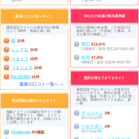
8/8(土)の会場の配当基準線
新着口コミが多いサイト
優良認定サイトへの直近3日の新着
8/8(土)開催の各会場、この30日の3
口コミ 396件。投稿が多い順
連単の真ん中（中央値）と最高。大
きな数字の物差しに
暁
32件
帯広
¥16,070
12開催日・最高 帯広12R ¥362,030
シンクロ
30件
佐賀
¥7,450
うまトリ
28件
4開催日・最高 佐賀4R ¥620,760
うまジェネ
26件
Re:KEIBA
16件
悪評が増えてきてるサイト
最新の口コミ一覧へ →
優良認定でないサイトへの直近7日
の口コミのうち、悪評の言葉（当た
らない・返金・詐欺 など）を含む投
稿の数。増加中のサイトを先に、多
最近閉鎖が確認されたサイト
い順
掲載ドメインの消滅を当サイトが確
ディバイン
3件
認した予想サイト。移転・ドメイン
前の7日は0件
変更の場合があります。記録と口コ
ミは残しています
リホラボ！
3件
前の7日は0件
Dividends
8/3確認