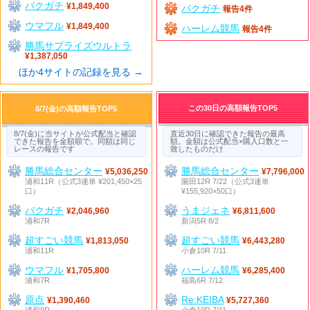
バクガチ
¥1,849,400
バクガチ
報告4件
ウマフル
¥1,849,400
ハーレム競馬
報告4件
勝馬サプライズウルトラ
¥1,387,050
ほか4サイトの記録を見る →
この30日の高額報告TOP5
8/7(金)の高額報告TOP5
8/7(金)に当サイトが公式配当と確認
直近30日に確認できた報告の最高
できた報告を金額順で。同額は同じ
額。金額は公式配当×購入口数と一
レースの報告です
致したものだけ
勝馬総合センター
勝馬総合センター
¥5,036,250
¥7,796,000
浦和11R（公式3連単 ¥201,450×25
園田12R 7/22（公式3連単
口）
¥155,920×50口）
バクガチ
うまジェネ
¥2,046,960
¥6,811,600
浦和7R
新潟5R 8/2
超すごい競馬
超すごい競馬
¥1,813,050
¥6,443,280
浦和11R
小倉10R 7/11
ウマフル
ハーレム競馬
¥1,705,800
¥6,285,400
浦和7R
福島6R 7/12
原点
Re:KEIBA
¥1,390,460
¥5,727,360
浦和9R
小倉10R 7/11