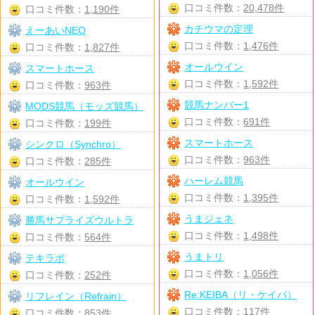
口コミ件数：
20,478件
口コミ件数：
1,190件
カチウマの定理
えーあいNEO
口コミ件数：
1,476件
口コミ件数：
1,827件
オールウイン
スマートホース
口コミ件数：
1,592件
口コミ件数：
963件
競馬ナンバー1
MODS競馬（モッズ競馬）
口コミ件数：
691件
口コミ件数：
199件
スマートホース
シンクロ（Synchro）
口コミ件数：
963件
口コミ件数：
285件
ハーレム競馬
オールウイン
口コミ件数：
1,395件
口コミ件数：
1,592件
うまジェネ
勝馬サプライズウルトラ
口コミ件数：
1,498件
口コミ件数：
564件
うまトリ
テキラボ
口コミ件数：
1,056件
口コミ件数：
252件
Re:KEIBA（リ・ケイバ）
リフレイン（Refrain）
口コミ件数：
117件
口コミ件数：
853件