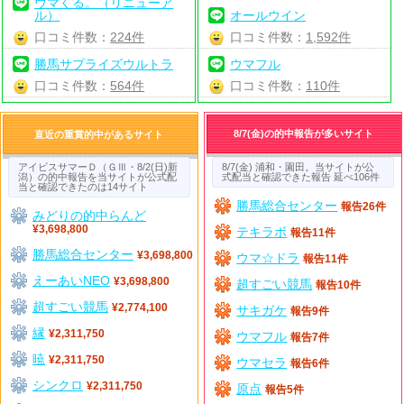
ウマくる。（リニューア
ル）
オールウイン
口コミ件数：
224件
口コミ件数：
1,592件
勝馬サプライズウルトラ
ウマフル
口コミ件数：
564件
口コミ件数：
110件
8/7(金)の的中報告が多いサイト
直近の重賞的中があるサイト
アイビスサマーＤ（ＧⅢ・8/2(日)新
8/7(金) 浦和・園田。当サイトが公
潟）の的中報告を当サイトが公式配
式配当と確認できた報告 延べ106件
当と確認できたのは14サイト
勝馬総合センター
報告26件
みどりの的中らんど
¥3,698,800
テキラボ
報告11件
勝馬総合センター
¥3,698,800
ウマ☆ドラ
報告11件
えーあいNEO
¥3,698,800
超すごい競馬
報告10件
超すごい競馬
¥2,774,100
サキガケ
報告9件
縁
¥2,311,750
ウマフル
報告7件
暁
¥2,311,750
ウマセラ
報告6件
シンクロ
¥2,311,750
原点
報告5件