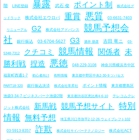
暴露
ポイント制
階
武石 俊
LINE登録
株式会社グ
悪質
重賞
株式会社エウロパ
03-6631-7403
ッドラック
競馬予想会
G2
株式会社アドバンス
リニューアル
社
G3
吉田 竜ニ
03-6704-5627
銀行振込
酒井 朋彦
03-
競馬情報
関係者
未
クチコミ
5348-7312
悪徳
勝利戦
捏造
048-229-3108
神奈川県横浜市中区
福富町西通1-7
初心者向け
有料情報
東京都中野区中央2-30-9 ツバセス
ポイント情報
銀行振込決済
東京都豊島区
PART18-320
株式会社常昇社
池袋3-34-7 ビジネスパーク池袋2階
テレコムクレ
東京都渋谷区恵比寿4-6-10
特別
新馬戦
競馬予想サイト
ジット株式会社
情報
無料予想
埼玉県川口市弥平2-12-26 ウェイブレフト102
詐欺
03-5913-8357
株式会社ACT
株式会社サイバーテクノロジー