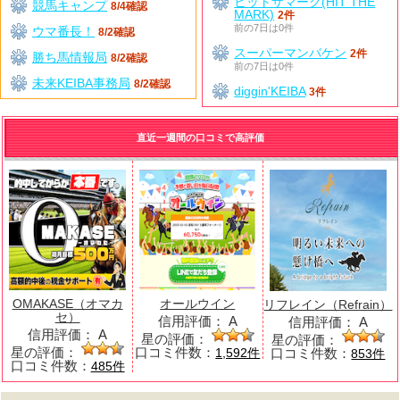
ヒットザマーク(HIT THE
競馬キャンプ
8/4確認
MARK)
2件
前の7日は0件
ウマ番長！
8/2確認
スーパーマンバケン
2件
勝ち馬情報局
8/2確認
前の7日は0件
未来KEIBA事務局
8/2確認
diggin'KEIBA
3件
直近一週間の口コミで高評価
OMAKASE（オマカ
オールウイン
リフレイン（Refrain）
セ）
信用評価：
A
信用評価：
A
信用評価：
A
星の評価：
星の評価：
星の評価：
口コミ件数：
口コミ件数：
1,592件
853件
口コミ件数：
485件