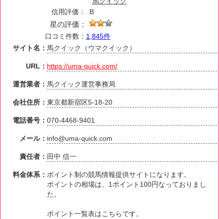
馬クイック
信用評価：
B
星の評価：
口コミ件数：
1,845件
サイト名：
馬クイック（ウマクイック）
URL：
https://uma-quick.com/
運営業者：
馬クイック運営事務局
会社住所：
東京都新宿区5-18-20
電話番号：
070-4468-9401
メール：
info@uma-quick.com
責任者：
田中 信一
料金体系：
ポイント制の競馬情報提供サイトになります。
ポイントの相場は、1ポイント100円なっておりまし
た。
ポイント一覧表はこちらです。