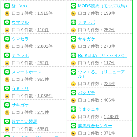
縁（en）
MODS競馬（モッズ競馬）
口コミ件数：
1,915件
口コミ件数：
199件
ウマフル
テキラボ
口コミ件数：
110件
口コミ件数：
252件
ウマセラ
サキガケ
口コミ件数：
2,801件
口コミ件数：
273件
テキラボ
Re:KEIBA（リ・ケイバ）
口コミ件数：
252件
口コミ件数：
117件
スマートホース
ウマくる。（リニューア
ル）
口コミ件数：
963件
口コミ件数：
224件
うまトリ
バクガチ
口コミ件数：
1,056件
口コミ件数：
406件
サキガケ
うまジェネ
口コミ件数：
273件
口コミ件数：
1,498件
超すごい競馬
勝馬総合センター
口コミ件数：
695件
口コミ件数：
371件