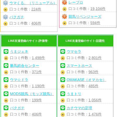
レープロ
ウマくる。（リニューアル）
口コミ件数：
19,104件
口コミ件数：
224件
競馬リベンジャーズ
バクガチ
口コミ件数：
594件
口コミ件数：
406件
LINE友達登録のサイト:評価増↑
LINE友達登録のサイト:話題性
うまジェネ
ウマセラ
口コミ件数：
1,498件
口コミ件数：
2,801件
勝馬総合センター
スマートホース
口コミ件数：
371件
口コミ件数：
963件
ウマ☆ドラ
OMAKASE（オマカセ）
口コミ件数：
1,190件
口コミ件数：
485件
MODS競馬（モッズ競馬）
うまトリ
口コミ件数：
199件
口コミ件数：
1,056件
バクガチ
カチウマの定理
口コミ件数：
406件
口コミ件数：
1,476件