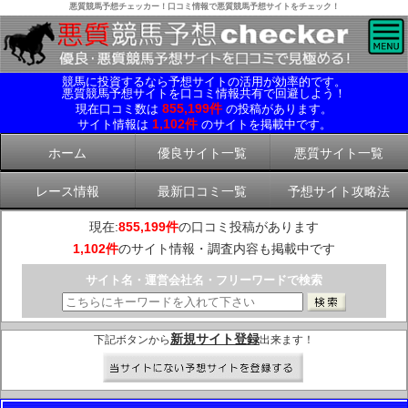
悪質競馬予想チェッカー！口コミ情報で悪質競馬予想サイトをチェック！
競馬に投資するなら予想サイトの活用が効率的です。
悪質競馬予想サイトを口コミ情報共有で回避しよう！
855,199件
現在口コミ数は
の投稿があります。
1,102件
サイト情報は
のサイトを掲載中です。
ホーム
優良サイト一覧
悪質サイト一覧
レース情報
最新口コミ一覧
予想サイト攻略法
現在:
855,199件
の口コミ投稿があります
1,102件
のサイト情報・調査内容も掲載中です
サイト名・運営会社名・フリーワードで検索
新規サイト登録
下記ボタンから
出来ます！