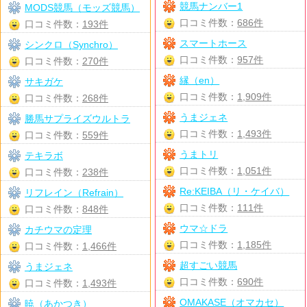
競馬ナンバー1
MODS競馬（モッズ競馬）
口コミ件数：
686件
口コミ件数：
193件
スマートホース
シンクロ（Synchro）
口コミ件数：
957件
口コミ件数：
270件
縁（en）
サキガケ
口コミ件数：
1,909件
口コミ件数：
268件
うまジェネ
勝馬サプライズウルトラ
口コミ件数：
1,493件
口コミ件数：
559件
うまトリ
テキラボ
口コミ件数：
1,051件
口コミ件数：
238件
Re:KEIBA（リ・ケイバ）
リフレイン（Refrain）
口コミ件数：
111件
口コミ件数：
848件
ウマ☆ドラ
カチウマの定理
口コミ件数：
1,185件
口コミ件数：
1,466件
超すごい競馬
うまジェネ
口コミ件数：
690件
口コミ件数：
1,493件
OMAKASE（オマカセ）
暁（あかつき）