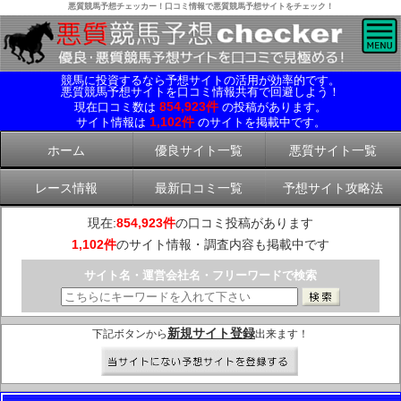
悪質競馬予想チェッカー！口コミ情報で悪質競馬予想サイトをチェック！
競馬に投資するなら予想サイトの活用が効率的です。
悪質競馬予想サイトを口コミ情報共有で回避しよう！
854,923件
現在口コミ数は
の投稿があります。
1,102件
サイト情報は
のサイトを掲載中です。
ホーム
優良サイト一覧
悪質サイト一覧
レース情報
最新口コミ一覧
予想サイト攻略法
現在:
854,923件
の口コミ投稿があります
1,102件
のサイト情報・調査内容も掲載中です
サイト名・運営会社名・フリーワードで検索
新規サイト登録
下記ボタンから
出来ます！