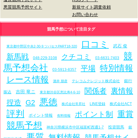
悪質競馬予想サイト
新規サイト調査依頼
お問い合わせ
競馬予想について注目タグ
口コミ
武石 俊
東京都中野区中央2-30-9 ツバセスPART18-320
競
新馬戦
クチコミ
048-229-3108
03-6631-7403
馬予想会社
特別情報
平場
03-5913-8357
レース情報
銀行
テレコムクレジット株式会社
酒井 朋彦
関係者
裏情報
吉田 竜ニ
振込
東京都渋谷区恵比寿4-6-10
悪徳
捏造
G2
LINE登録
株式会社ACT
株式会社常昇社
評判
重賞
ポイント制
ポイント情報
有料情報
競馬予想
投資競馬
神奈川県横浜市中区福富町西通1-7
銀
悪質
無料情報
競馬予想サイ