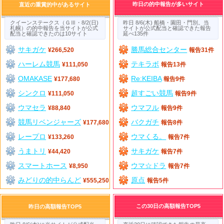
昨日の的中報告が多いサイト
直近の重賞的中があるサイト
クイーンステークス（ＧⅢ・8/2(日)
昨日 8/6(木) 船橋・園田・門別。当
札幌）の的中報告を当サイトが公式
サイトが公式配当と確認できた報告
配当と確認できたのは10サイト
延べ135件
サキガケ
勝馬総合センター
¥266,520
報告31件
ハーレム競馬
テキラボ
¥111,050
報告13件
OMAKASE
Re:KEIBA
¥177,680
報告9件
シンクロ
超すごい競馬
¥111,050
報告9件
ウマセラ
ウマフル
¥88,840
報告9件
競馬リベンジャーズ
バクガチ
¥177,680
報告8件
レープロ
ウマくる。
¥133,260
報告7件
うまトリ
サキガケ
¥44,420
報告7件
スマートホース
ウマ☆ドラ
¥8,950
報告7件
みどりの的中らんど
原点
¥555,250
報告5件
この30日の高額報告TOP5
昨日の高額報告TOP5