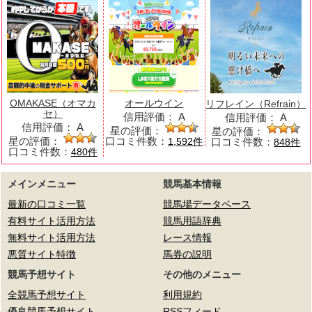
OMAKASE（オマカ
オールウイン
リフレイン（Refrain）
セ）
信用評価：
A
信用評価：
A
信用評価：
A
星の評価：
星の評価：
星の評価：
口コミ件数：
口コミ件数：
1,592件
848件
口コミ件数：
480件
メインメニュー
競馬基本情報
最新の口コミ一覧
競馬場データベース
有料サイト活用方法
競馬用語辞典
無料サイト活用方法
レース情報
悪質サイト特徴
馬券の説明
競馬予想サイト
その他のメニュー
全競馬予想サイト
利用規約
優良競馬予想サイト
RSSフィード