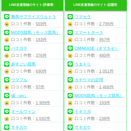
LINE友達登録のサイト:評価増↑
LINE友達登録のサイト:話題性
勝馬サプライズウルトラ
ウマセラ
口コミ件数：
559件
口コミ件数：
2,795件
MODS競馬（モッズ競馬）
スマートホース
口コミ件数：
193件
口コミ件数：
957件
バクガチ
OMAKASE（オマカセ）
口コミ件数：
376件
口コミ件数：
480件
超すごい競馬
うまトリ
口コミ件数：
690件
口コミ件数：
1,051件
ウマフル
カチウマの定理
口コミ件数：
97件
口コミ件数：
1,466件
縁（en）
MODS競馬（モッズ競馬）
口コミ件数：
1,909件
口コミ件数：
193件
オールウイン
テキラボ
口コミ件数：
1,592件
口コミ件数：
238件
サキガケ
サキガケ