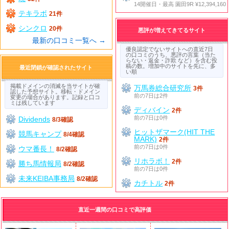
14開催日・最高 園田9R ¥12,394,160
テキラボ
21件
シンクロ
20件
悪評が増えてきてるサイト
最新の口コミ一覧へ →
優良認定でないサイトへの直近7日
の口コミのうち、悪評の言葉（当た
らない・返金・詐欺 など）を含む投
稿の数。増加中のサイトを先に、多
最近閉鎖が確認されたサイト
い順
掲載ドメインの消滅を当サイトが確
万馬券総合研究所
3件
認した予想サイト。移転・ドメイン
前の7日は2件
変更の場合があります。記録と口コ
ミは残しています
ディバイン
2件
前の7日は0件
Dividends
8/3確認
ヒットザマーク(HIT THE
競馬キャンプ
8/4確認
MARK)
2件
前の7日は0件
ウマ番長！
8/2確認
リホラボ！
2件
勝ち馬情報局
8/2確認
前の7日は0件
未来KEIBA事務局
8/2確認
カチトル
2件
直近一週間の口コミで高評価