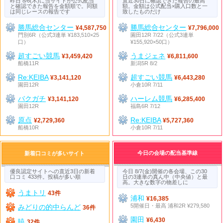
昨日 8/6(木)に当サイトが公式配当
直近30日に確認できた報告の最高
と確認できた報告を金額順で。同額
額。金額は公式配当×購入口数と一
は同じレースの報告です
致したものだけ
勝馬総合センター
勝馬総合センター
¥4,587,750
¥7,796,000
門別6R（公式3連単 ¥183,510×25
園田12R 7/22（公式3連単
口）
¥155,920×50口）
超すごい競馬
うまジェネ
¥3,459,420
¥6,811,600
船橋11R
新潟5R 8/2
Re:KEIBA
超すごい競馬
¥3,141,120
¥6,443,280
園田12R
小倉10R 7/11
バクガチ
ハーレム競馬
¥3,141,120
¥6,285,400
園田12R
福島6R 7/12
原点
Re:KEIBA
¥2,729,360
¥5,727,360
船橋10R
小倉10R 7/11
今日の会場の配当基準線
新着口コミが多いサイト
優良認定サイトへの直近3日の新着
今日 8/7(金)開催の各会場、この30
口コミ 433件。投稿が多い順
日の3連単の真ん中（中央値）と最
高。大きな数字の物差しに
うまトリ
43件
浦和
¥16,385
5開催日・最高 浦和2R ¥279,580
みどりの的中らんど
36件
園田
¥6,430
暁
32件