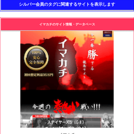
シルバー会員のタグに関連するサイトを表示します
イマカチのサイト情報・データベース