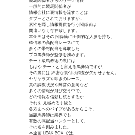
競馬関係者からのリーク情報
一般的に競馬関係者が
情報会社に裏情報を流すことは
タブーとされておりますが..
素性を隠し情報提供を行う関係者は
間違いなく存在致します。
本企画はその 関係筋に圧倒的な人脈を持ち、
確信級の高配当レースにて
多くの帯封配当を奪取した
プロ馬券師が監修を務めます。
チート級馬券術の裏には..
もはや チートとも言える馬券術ですが、
その裏には 綿密な裏付け調査が欠かせません。
ヤリヤラズや叩きのレース、
真の調教状況や陣営の意向など..
多くの情報が飛び交う中で、
どの情報を信頼し核とするか..
それを 見極める手段と
各方面へのパイプがあるからこそ、
当該馬券師は業界でも
有数の高配当ハンターとして、
その名を刻みました。
本企画 LEAK BOX では、