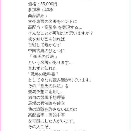
価格：35,000円
参加枠：40枠
商品詳細：
古今東西の名著をヒントに
高配当・高勝率 を実現する…
そんなことが可能だと思いますか？
彼を知り己を知れば
百戦して危からず
中国古典のひとつに
『 孫氏の兵法 』
という名著があります。
言わずと知れた
“ 戦略の教科書 ”
として今なお読み継がれています。
その『孫氏の兵法』を
競馬予想に応用し、
独自の競馬予想理論
馬場の兵法論を確立
他の追随を許さないほどの
高配当率・高的中率
を可能にした人がいます。
その人こそ、