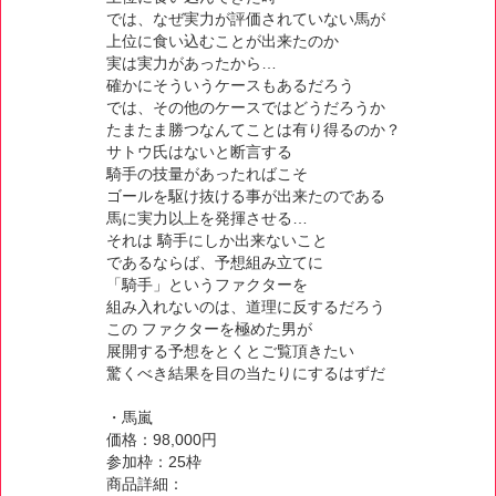
では、なぜ実力が評価されていない馬が
上位に食い込むことが出来たのか
実は実力があったから…
確かにそういうケースもあるだろう
では、その他のケースではどうだろうか
たまたま勝つなんてことは有り得るのか？
サトウ氏はないと断言する
騎手の技量があったればこそ
ゴールを駆け抜ける事が出来たのである
馬に実力以上を発揮させる…
それは 騎手にしか出来ないこと
であるならば、予想組み立てに
「騎手」というファクターを
組み入れないのは、道理に反するだろう
この ファクターを極めた男が
展開する予想をとくとご覧頂きたい
驚くべき結果を目の当たりにするはずだ
・馬嵐
価格：98,000円
参加枠：25枠
商品詳細：