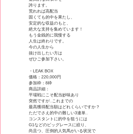
誇ります。
荒れれば高配当
固くても的中を果たし、
安定的な収益のもと、
絶大な支持を集めています！
もう金銭的に我慢する
人生は終わりです。
今の人生から
抜け出したい方は
ぜひご参加下さい。
・LEAK BOX
価格：220,000円
参加枠：8枠
商品詳細：
平場戦にこそ配当妙味あり
突然ですが..これまでの
最高獲得配当額はどれくらいですか？
ただでさえ的中の難しい3連単..
コンスタントに的中を狙うには
G1などのビッグレースに絞り、
尚且つ、圧倒的人気馬がいる状況で