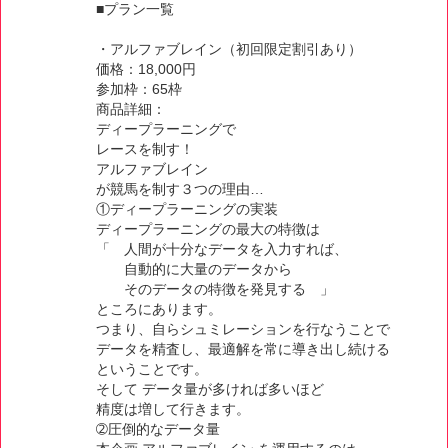
■プラン一覧
・アルファブレイン（初回限定割引あり）
価格：18,000円
参加枠：65枠
商品詳細：
ディープラーニングで
レースを制す！
アルファブレイン
が競馬を制す３つの理由…
①ディープラーニングの実装
ディープラーニングの最大の特徴は
「 人間が十分なデータを入力すれば、
自動的に大量のデータから
そのデータの特徴を発見する 」
ところにあります。
つまり、自らシュミレーションを行なうことで
データを精査し、最適解を常に導き出し続ける
ということです。
そして データ量が多ければ多いほど
精度は増して行きます。
➁圧倒的なデータ量