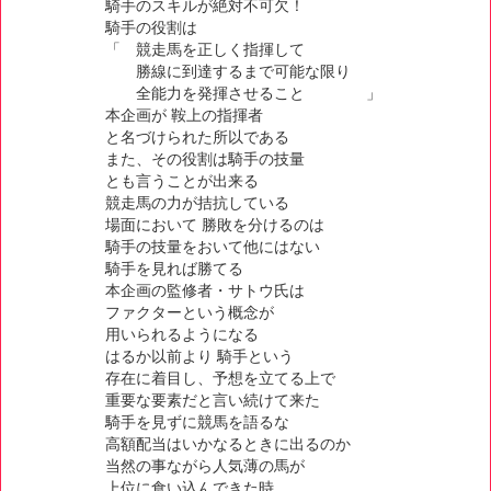
騎手のスキルが絶対不可欠！
騎手の役割は
「 競走馬を正しく指揮して
勝線に到達するまで可能な限り
全能力を発揮させること 」
本企画が 鞍上の指揮者
と名づけられた所以である
また、その役割は騎手の技量
とも言うことが出来る
競走馬の力が拮抗している
場面において 勝敗を分けるのは
騎手の技量をおいて他にはない
騎手を見れば勝てる
本企画の監修者・サトウ氏は
ファクターという概念が
用いられるようになる
はるか以前より 騎手という
存在に着目し、予想を立てる上で
重要な要素だと言い続けて来た
騎手を見ずに競馬を語るな
高額配当はいかなるときに出るのか
当然の事ながら人気薄の馬が
上位に食い込んできた時