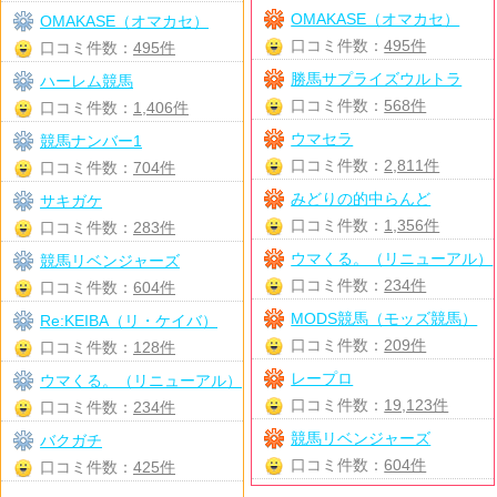
OMAKASE（オマカセ）
OMAKASE（オマカセ）
口コミ件数：
495件
口コミ件数：
495件
勝馬サプライズウルトラ
ハーレム競馬
口コミ件数：
568件
口コミ件数：
1,406件
ウマセラ
競馬ナンバー1
口コミ件数：
2,811件
口コミ件数：
704件
みどりの的中らんど
サキガケ
口コミ件数：
1,356件
口コミ件数：
283件
ウマくる。（リニューアル）
競馬リベンジャーズ
口コミ件数：
234件
口コミ件数：
604件
MODS競馬（モッズ競馬）
Re:KEIBA（リ・ケイバ）
口コミ件数：
209件
口コミ件数：
128件
レープロ
ウマくる。（リニューアル）
口コミ件数：
19,123件
口コミ件数：
234件
競馬リベンジャーズ
バクガチ
口コミ件数：
604件
口コミ件数：
425件