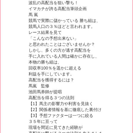
波乱の高配当を狙い撃ち！
イマカチが誇る高配当筆頭企画
馬 嵐
競馬で実際に儲かっている 勝ち組は、
競馬人口の３％ほどと言われます。
レース結果を見て
「こんなの予想出来ない」
と思われたことはございませんか？
しかし、多くの方が逃す高配当を
手に入れている人間は確かに存在し、
本物の勝ち組は、
回収率100％を遥かに超える
利益を手にしています。
高配当を獲得するには？
馬嵐 監修
池田馬券師が提唱
高配当を得る３つの法則
【1】馬主の影響力や利害を見抜く
【2】関係者情報を基に徹底した裏付け
【3】予想ファクターは一つに絞る
３５年に亘って
現場を間近に見てきた経験が