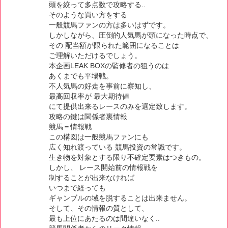
頭を絞って多点数で攻略する..
そのような買い方をする
一般競馬ファンの方は多いはずです。
しかしながら、圧倒的人気馬が頭になった時点で、
その 配当額が限られた範囲になることは
ご理解いただけるでしょう。
本企画LEAK BOXの監修者の狙うのは
あくまでも平場戦。
不人気馬の好走を事前に察知し、
最高回収率が 最大期待値
にて提供出来るレースのみを選定致します。
攻略の鍵は関係者裏情報
競馬＝情報戦
この構図は一般競馬ファンにも
広く知れ渡っている 競馬投資の常識です。
生き物を対象とする限り不確定要素はつきもの。
しかし、 レース開始前の情報戦を
制することが出来なければ
いつまで経っても
ギャンブルの域を脱することは出来ません。
そして、その情報の質として、
最も上位にあたるのは間違いなく..