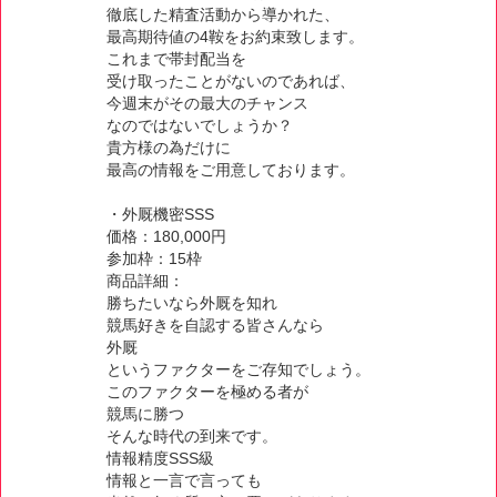
徹底した精査活動から導かれた、
最高期待値の4鞍をお約束致します。
これまで帯封配当を
受け取ったことがないのであれば、
今週末がその最大のチャンス
なのではないでしょうか？
貴方様の為だけに
最高の情報をご用意しております。
・外厩機密SSS
価格：180,000円
参加枠：15枠
商品詳細：
勝ちたいなら外厩を知れ
競馬好きを自認する皆さんなら
外厩
というファクターをご存知でしょう。
このファクターを極める者が
競馬に勝つ
そんな時代の到来です。
情報精度SSS級
情報と一言で言っても