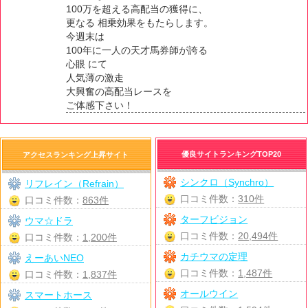
100万を超える高配当の獲得に、
更なる 相乗効果をもたらします。
今週末は
100年に一人の天才馬券師が誇る
心眼 にて
人気薄の激走
大興奮の高配当レースを
ご体感下さい！
優良サイトランキングTOP20
アクセスランキング上昇サイト
シンクロ（Synchro）
リフレイン（Refrain）
口コミ件数：
310件
口コミ件数：
863件
ターフビジョン
ウマ☆ドラ
口コミ件数：
20,494件
口コミ件数：
1,200件
カチウマの定理
えーあいNEO
口コミ件数：
1,487件
口コミ件数：
1,837件
オールウイン
スマートホース