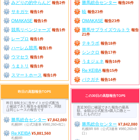
みどりの的中らんど
勝馬総合センター
報告2件
報告26件
サキガケ
暁
報告1件
報告23件
OMAKASE
OMAKASE
報告1件
報告23件
競馬リベンジャーズ
勝馬サプライズウルトラ
報告1件
報告
21件
レープロ
報告1件
テキラボ
報告18件
ハーレム競馬
報告1件
シンクロ
報告17件
ウマセラ
報告1件
うまジェネ
報告16件
うまトリ
報告1件
Re:KEIBA
報告15件
スマートホース
報告1件
バクガチ
報告14件
昨日の高額報告TOP5
この30日の高額報告TOP5
昨日 8/8(土)に当サイトが公式配当
と確認できた報告を金額順で。同額
直近30日に確認できた報告の最高
は同じレースの報告です
額。金額は公式配当×購入口数と一
致したものだけ
勝馬総合センター
¥7,842,080
勝馬総合センター
札幌8R（公式3連単 ¥980,260×8口）
¥7,842,080
札幌8R 8/8（公式3連単 ¥980,260×8
Re:KEIBA
口）
¥5,881,560
札幌8R