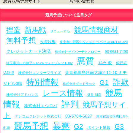
悪質競馬予想サイト
お問い合わせ
競馬予想について注目タグ
競馬情報商材
捏造
新馬戦
リニューアル
無料予想
投資競馬
東京都中野区中央2-30-9 ツバセスPART18-320
クレジットカード決済
03-6631-7403
株式会社サイバーテクノロジー
悪質
武石 俊
銀行振
埼玉県川口市弥平2-12-26 ウェイブレフト102
東京都豊島区南大塚2-11-10 ミモ
込決済
株式会社エンタープライズ
特別情報
詐欺
G1
ザビル3階
株式会社グッドラック
レース情報
競馬
株式会社アドバンス
酒井 朋彦
評判
情報
競馬予想サイ
株式会社エウロパ
ト
03-6704-5627
テレコムクレジット株式会社
東京都渋谷区恵比寿4-
競馬予想
暴露
G2
G3
ポイント情報
6-10