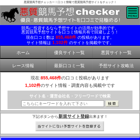
悪質競馬予想チェッカー！口コミ情報で悪質競馬予想サイトをチェック！
競馬に投資するなら予想サイトの活用が効率的です。
悪質競馬予想サイトを口コミ情報共有で回避しよう！
855,468件
現在口コミ数は
の投稿があります。
1,102件
サイト情報は
のサイトを掲載中です。
ホーム
優良サイト一覧
悪質サイト一覧
レース情報
最新口コミ一覧
予想サイト攻略法
現在:
855,468件
の口コミ投稿があります
1,102件
のサイト情報・調査内容も掲載中です
サイト名・運営会社名・フリーワードで検索
新規サイト登録
下記ボタンから
出来ます！