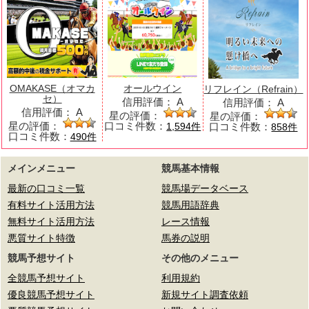
OMAKASE（オマカ
オールウイン
リフレイン（Refrain）
セ）
信用評価：
A
信用評価：
A
信用評価：
A
星の評価：
星の評価：
星の評価：
口コミ件数：
口コミ件数：
1,594件
858件
口コミ件数：
490件
メインメニュー
競馬基本情報
最新の口コミ一覧
競馬場データベース
有料サイト活用方法
競馬用語辞典
無料サイト活用方法
レース情報
悪質サイト特徴
馬券の説明
競馬予想サイト
その他のメニュー
全競馬予想サイト
利用規約
優良競馬予想サイト
新規サイト調査依頼