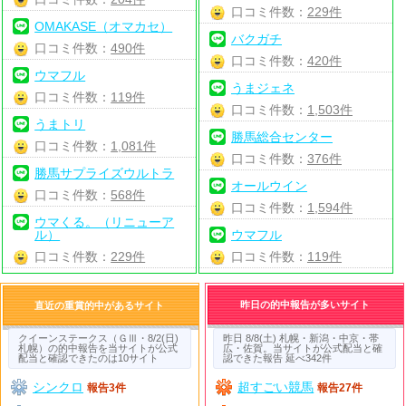
口コミ件数：
229件
OMAKASE（オマカセ）
バクガチ
口コミ件数：
490件
口コミ件数：
420件
ウマフル
うまジェネ
口コミ件数：
119件
口コミ件数：
1,503件
うまトリ
勝馬総合センター
口コミ件数：
1,081件
口コミ件数：
376件
勝馬サプライズウルトラ
オールウイン
口コミ件数：
568件
口コミ件数：
1,594件
ウマくる。（リニューア
ル）
ウマフル
口コミ件数：
229件
口コミ件数：
119件
昨日の的中報告が多いサイト
直近の重賞的中があるサイト
クイーンステークス（ＧⅢ・8/2(日)
昨日 8/8(土) 札幌・新潟・中京・帯
札幌）の的中報告を当サイトが公式
広・佐賀。当サイトが公式配当と確
配当と確認できたのは10サイト
認できた報告 延べ342件
シンクロ
超すごい競馬
報告3件
報告27件