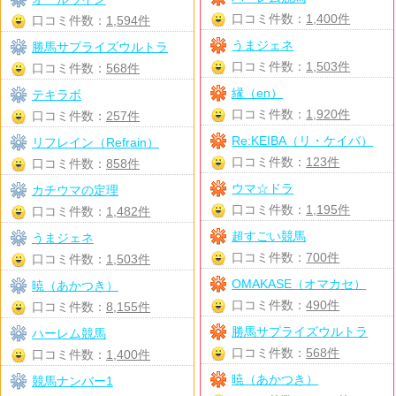
口コミ件数：
1,400件
口コミ件数：
1,594件
うまジェネ
勝馬サプライズウルトラ
口コミ件数：
1,503件
口コミ件数：
568件
縁（en）
テキラボ
口コミ件数：
1,920件
口コミ件数：
257件
Re:KEIBA（リ・ケイバ）
リフレイン（Refrain）
口コミ件数：
123件
口コミ件数：
858件
ウマ☆ドラ
カチウマの定理
口コミ件数：
1,195件
口コミ件数：
1,482件
超すごい競馬
うまジェネ
口コミ件数：
700件
口コミ件数：
1,503件
OMAKASE（オマカセ）
暁（あかつき）
口コミ件数：
490件
口コミ件数：
8,155件
勝馬サプライズウルトラ
ハーレム競馬
口コミ件数：
568件
口コミ件数：
1,400件
暁（あかつき）
競馬ナンバー1