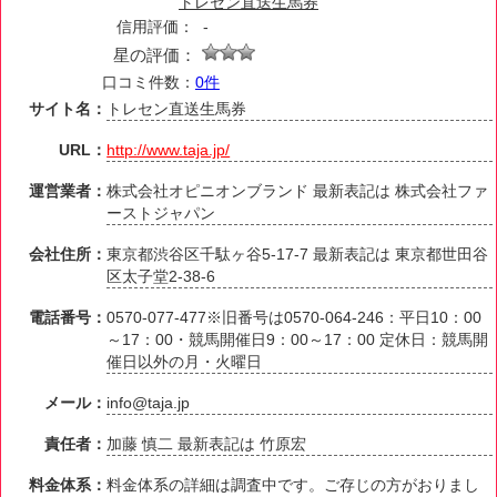
トレセン直送生馬券
信用評価：
-
星の評価：
口コミ件数：
0件
サイト名：
トレセン直送生馬券
URL：
http://www.taja.jp/
運営業者：
株式会社オピニオンブランド 最新表記は 株式会社ファ
ーストジャパン
会社住所：
東京都渋谷区千駄ヶ谷5-17-7 最新表記は 東京都世田谷
区太子堂2-38-6
電話番号：
0570-077-477※旧番号は0570-064-246：平日10：00
～17：00・競馬開催日9：00～17：00 定休日：競馬開
催日以外の月・火曜日
メール：
info@taja.jp
責任者：
加藤 慎二 最新表記は 竹原宏
料金体系：
料金体系の詳細は調査中です。ご存じの方がおりまし