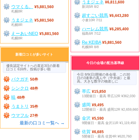
うまジェネ
¥6,811,600
ウマくる。
新潟5R 8/2
¥5,881,560
札幌8R
超すごい競馬
¥6,443,280
うまジェネ
小倉10R 7/11
¥5,881,560
札幌8R
ハーレム競馬
¥6,285,400
えーあいNEO
福島6R 7/12
¥5,881,560
札幌8R
Re:KEIBA
¥5,881,560
札幌8R 8/8
新着口コミが多いサイト
今日の会場の配当基準線
優良認定サイトへの直近3日の新着
口コミ 616件。投稿が多い順
今日 8/9(日)開催の各会場、この30
日の3連単の真ん中（中央値）と最
バクガチ
50件
高。大きな数字の物差しに
シンクロ
48件
帯広
¥15,850
13開催日・最高 帯広12R ¥362,030
暁
48件
盛岡
¥9,495
うまトリ
35件
12開催日・最高 盛岡12R ¥2,659,660
ウマフル
27件
金沢
¥5,590
最新の口コミ一覧へ →
9開催日・最高 金沢11R ¥1,119,450
佐賀
¥6,685
5開催日・最高 佐賀4R ¥620,760