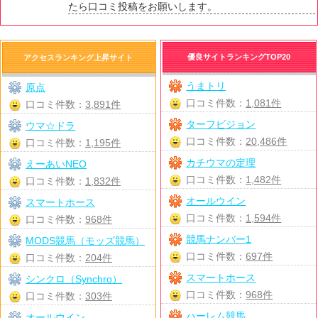
たら口コミ投稿をお願いします。
優良サイトランキングTOP20
アクセスランキング上昇サイト
うまトリ
原点
口コミ件数：
1,081件
口コミ件数：
3,891件
ターフビジョン
ウマ☆ドラ
口コミ件数：
20,486件
口コミ件数：
1,195件
カチウマの定理
えーあいNEO
口コミ件数：
1,482件
口コミ件数：
1,832件
オールウイン
スマートホース
口コミ件数：
1,594件
口コミ件数：
968件
競馬ナンバー1
MODS競馬（モッズ競馬）
口コミ件数：
697件
口コミ件数：
204件
スマートホース
シンクロ（Synchro）
口コミ件数：
968件
口コミ件数：
303件
ハーレム競馬
オールウイン