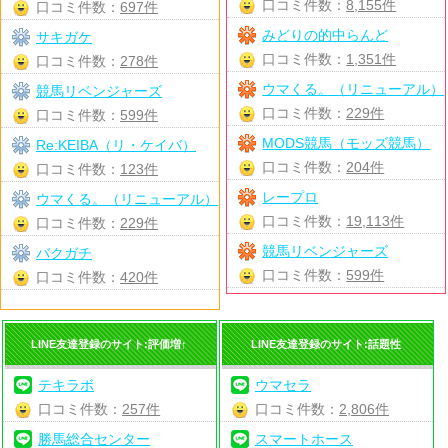
口コミ件数：
8,155件
口コミ件数：
697件
みどりの的中らんど
サキガケ
口コミ件数：
1,351件
口コミ件数：
278件
ウマくる。（リニューアル）
競馬リベンジャーズ
口コミ件数：
229件
口コミ件数：
599件
MODS競馬（モッズ競馬）
Re:KEIBA（リ・ケイバ）
口コミ件数：
204件
口コミ件数：
123件
レープロ
ウマくる。（リニューアル）
口コミ件数：
19,113件
口コミ件数：
229件
競馬リベンジャーズ
バクガチ
口コミ件数：
599件
口コミ件数：
420件
LINE友達登録のサイト:評価増↑
LINE友達登録のサイト:話題性
テキラボ
ウマセラ
口コミ件数：
257件
口コミ件数：
2,806件
勝馬総合センター
スマートホース