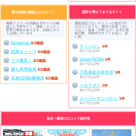
悪評が増えてきてるサイト
最近閉鎖が確認されたサイト
掲載ドメインの消滅を当サイトが確
優良認定でないサイトへの直近7日
認した予想サイト。移転・ドメイン
の口コミのうち、悪評の言葉（当た
変更の場合があります。記録と口コ
らない・返金・詐欺 など）を含む投
ミは残しています
稿の数。増加中のサイトを先に、多
い順
Dividends
8/3確認
ディバイン
4件
前の7日は0件
競馬キャンプ
8/4確認
diggin'KEIBA
4件
ウマ番長！
8/2確認
前の7日は0件
勝ち馬情報局
8/2確認
万馬券総合研究所
3件
前の7日は2件
未来KEIBA事務局
8/2確認
リホラボ！
3件
前の7日は0件
スーパーマンバケン
3件
前の7日は0件
直近一週間の口コミで高評価