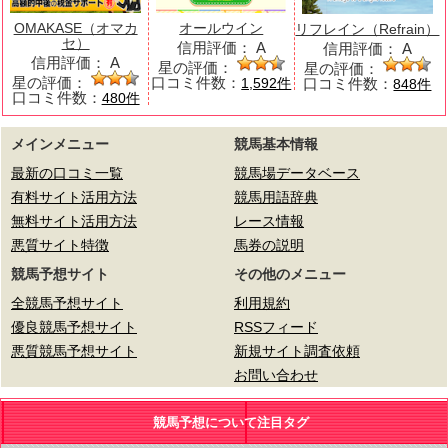
OMAKASE（オマカ
オールウイン
リフレイン（Refrain）
セ）
信用評価：
A
信用評価：
A
信用評価：
A
星の評価：
星の評価：
星の評価：
口コミ件数：
口コミ件数：
1,592件
848件
口コミ件数：
480件
メインメニュー
競馬基本情報
最新の口コミ一覧
競馬場データベース
有料サイト活用方法
競馬用語辞典
無料サイト活用方法
レース情報
悪質サイト特徴
馬券の説明
競馬予想サイト
その他のメニュー
全競馬予想サイト
利用規約
優良競馬予想サイト
RSSフィード
悪質競馬予想サイト
新規サイト調査依頼
お問い合わせ
競馬予想について注目タグ