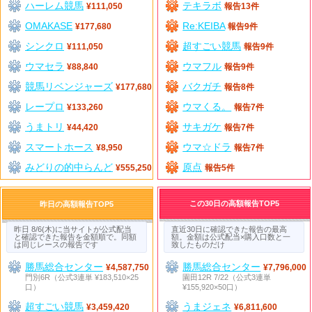
ハーレム競馬
テキラボ
¥111,050
報告13件
OMAKASE
Re:KEIBA
¥177,680
報告9件
シンクロ
超すごい競馬
¥111,050
報告9件
ウマセラ
ウマフル
¥88,840
報告9件
競馬リベンジャーズ
バクガチ
¥177,680
報告8件
レープロ
ウマくる。
¥133,260
報告7件
うまトリ
サキガケ
¥44,420
報告7件
スマートホース
ウマ☆ドラ
¥8,950
報告7件
みどりの的中らんど
原点
¥555,250
報告5件
この30日の高額報告TOP5
昨日の高額報告TOP5
昨日 8/6(木)に当サイトが公式配当
直近30日に確認できた報告の最高
と確認できた報告を金額順で。同額
額。金額は公式配当×購入口数と一
は同じレースの報告です
致したものだけ
勝馬総合センター
勝馬総合センター
¥4,587,750
¥7,796,000
門別6R（公式3連単 ¥183,510×25
園田12R 7/22（公式3連単
口）
¥155,920×50口）
超すごい競馬
うまジェネ
¥3,459,420
¥6,811,600