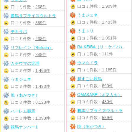
口コミ件数：
1,909件
口コミ件数：
268件
うまジェネ
勝馬サプライズウルトラ
口コミ件数：
1,493件
口コミ件数：
559件
うまトリ
テキラボ
口コミ件数：
1,051件
口コミ件数：
238件
Re:KEIBA（リ・ケイバ）
リフレイン（Refrain）
口コミ件数：
111件
口コミ件数：
848件
ウマ☆ドラ
カチウマの定理
口コミ件数：
1,185件
口コミ件数：
1,466件
超すごい競馬
うまジェネ
口コミ件数：
690件
口コミ件数：
1,493件
OMAKASE（オマカセ）
暁（あかつき）
口コミ件数：
480件
口コミ件数：
8,123件
勝馬サプライズウルトラ
ハーレム競馬
口コミ件数：
559件
口コミ件数：
1,390件
暁（あかつき）
競馬ナンバー1