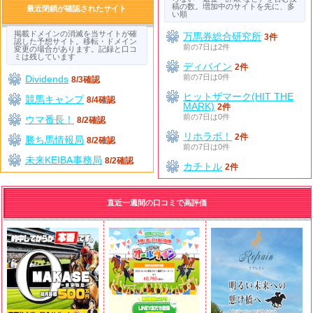
稿の数。増加中のサイトを先に、多
最近閉鎖が確認されたサイト
い順
掲載ドメインの消滅を当サイトが確
万馬券総合研究所
3件
認した予想サイト。移転・ドメイン
前の7日は2件
変更の場合があります。記録と口コ
ミは残しています
ディバイン
2件
前の7日は0件
Dividends
8/3確認
ヒットザマーク(HIT THE
競馬キャンプ
8/4確認
MARK)
2件
前の7日は0件
ウマ番長！
8/2確認
リホラボ！
2件
勝ち馬情報局
8/2確認
前の7日は0件
未来KEIBA事務局
8/2確認
カチトル
2件
直近一週間の口コミで高評価