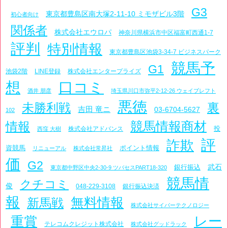
G3
東京都豊島区南大塚2-11-10 ミモザビル3階
初心者向け
関係者
株式会社エウロパ
神奈川県横浜市中区福富町西通1-7
評判
特別情報
東京都豊島区池袋3-34-7 ビジネスパーク
競馬予
G1
池袋2階
LINE登録
株式会社エンタープライズ
想
口コミ
酒井 朋彦
埼玉県川口市弥平2-12-26 ウェイブレフト
悪徳
未勝利戦
裏
吉田 竜ニ
03-6704-5627
102
競馬情報商材
情報
投
株式会社アドバンス
西窪 大樹
評
詐欺
資競馬
ポイント情報
リニューアル
株式会社常昇社
価
G2
武石
銀行振込
東京都中野区中央2-30-9 ツバセスPART18-320
競馬情
クチコミ
俊
048-229-3108
銀行振込決済
報
無料情報
新馬戦
株式会社サイバーテクノロジー
レー
重賞
テレコムクレジット株式会社
株式会社グッドラック