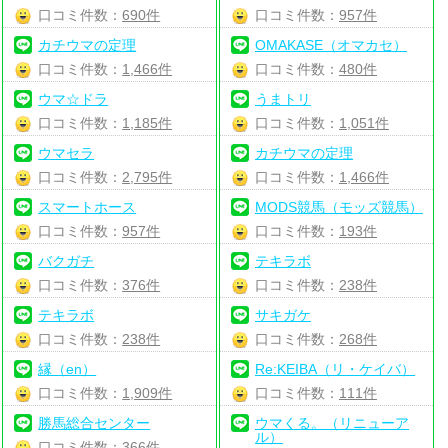
口コミ件数：
690件
口コミ件数：
957件
カチウマの定理
OMAKASE（オマカセ）
口コミ件数：
1,466件
口コミ件数：
480件
ウマ☆ドラ
うまトリ
口コミ件数：
1,185件
口コミ件数：
1,051件
ウマセラ
カチウマの定理
口コミ件数：
2,795件
口コミ件数：
1,466件
スマートホース
MODS競馬（モッズ競馬）
口コミ件数：
957件
口コミ件数：
193件
バクガチ
テキラボ
口コミ件数：
376件
口コミ件数：
238件
テキラボ
サキガケ
口コミ件数：
238件
口コミ件数：
268件
縁（en）
Re:KEIBA（リ・ケイバ）
口コミ件数：
1,909件
口コミ件数：
111件
勝馬総合センター
ウマくる。（リニューア
ル）
口コミ件数：
366件