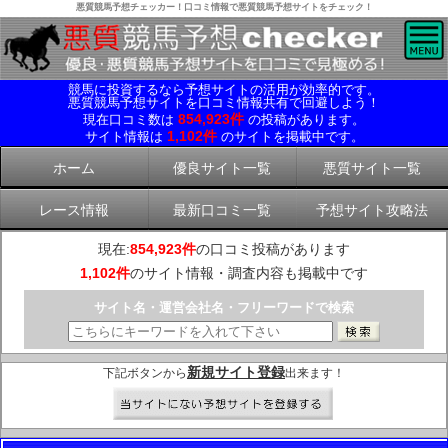
悪質競馬予想チェッカー！口コミ情報で悪質競馬予想サイトをチェック！
競馬に投資するなら予想サイトの活用が効率的です。
悪質競馬予想サイトを口コミ情報共有で回避しよう！
854,923件
現在口コミ数は
の投稿があります。
1,102件
サイト情報は
のサイトを掲載中です。
ホーム
優良サイト一覧
悪質サイト一覧
レース情報
最新口コミ一覧
予想サイト攻略法
現在:
854,923件
の口コミ投稿があります
1,102件
のサイト情報・調査内容も掲載中です
サイト名・運営会社名・フリーワードで検索
新規サイト登録
下記ボタンから
出来ます！