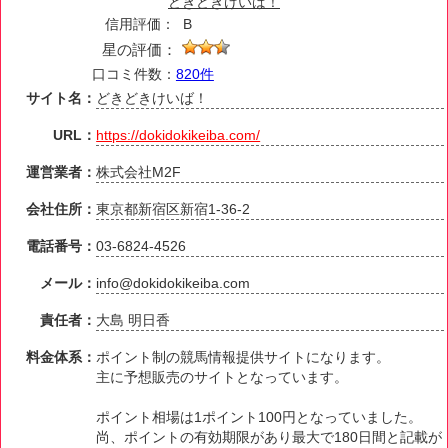
どきどきけいば！
信用評価：
B
星の評価：
口コミ件数：
820件
サイト名：
どきどきけいば！
URL：
https://dokidokikeiba.com/
運営業者：
株式会社M2F
会社住所：
東京都新宿区新宿1-36-2
電話番号：
03-6824-4526
メール：
info@dokidokikeiba.com
責任者：
大島 明日香
料金体系：
ポイント制の競馬情報提供サイトになります。
主に予想販売のサイトとなっています。
ポイント相場は1ポイント100円となっていました。
尚、ポイントの有効期限があり最大で180日間と記載が