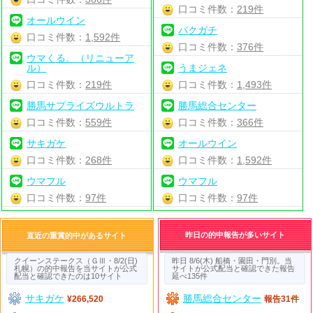
口コミ件数：
219件
オールウイン
バクガチ
口コミ件数：
1,592件
口コミ件数：
376件
ウマくる。（リニューア
ル）
うまジェネ
口コミ件数：
219件
口コミ件数：
1,493件
勝馬サプライズウルトラ
勝馬総合センター
口コミ件数：
559件
口コミ件数：
366件
サキガケ
オールウイン
口コミ件数：
268件
口コミ件数：
1,592件
ウマフル
ウマフル
口コミ件数：
97件
口コミ件数：
97件
昨日の的中報告が多いサイト
直近の重賞的中があるサイト
クイーンステークス（ＧⅢ・8/2(日)
昨日 8/6(木) 船橋・園田・門別。当
札幌）の的中報告を当サイトが公式
サイトが公式配当と確認できた報告
配当と確認できたのは10サイト
延べ135件
サキガケ
勝馬総合センター
¥266,520
報告31件