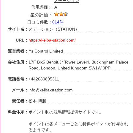
ステーション
信用評価：
A
星の評価：
口コミ件数：
614件
サイト名：
ステーション（STATION）
URL：
https://keiba-station.com/
運営業者：
Ys Control Limited
会社住所：
17F Blk5 Benoit.Jr Tower Level4, Buckingham Palace
Road, London, United Kingdom SW1W 0PP
電話番号：
+442080895311
メール：
info@keiba-station.com
責任者：
松本 博勝
料金体系：
ポイント制の競馬情報提供サイトです。
ポイントは各メニューごとに特典ポイントが付与され
るようです。