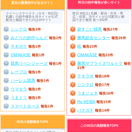
昨日の的中報告が多いサイト
直近の重賞的中があるサイト
クイーンステークス（ＧⅢ・8/2(日)
昨日 8/8(土) 札幌・新潟・中京・帯
札幌）の的中報告を当サイトが公式
広・佐賀。当サイトが公式配当と確
配当と確認できたのは10サイト
認できた報告 延べ342件
シンクロ
超すごい競馬
報告3件
報告27件
みどりの的中らんど
勝馬総合センター
報告2件
報告26件
サキガケ
暁
報告1件
報告23件
OMAKASE
OMAKASE
報告1件
報告23件
競馬リベンジャーズ
勝馬サプライズウルトラ
報告1件
報告
21件
レープロ
報告1件
テキラボ
報告18件
ハーレム競馬
報告1件
シンクロ
報告17件
ウマセラ
報告1件
うまジェネ
報告16件
うまトリ
報告1件
Re:KEIBA
報告15件
スマートホース
報告1件
バクガチ
報告14件
昨日の高額報告TOP5
この30日の高額報告TOP5