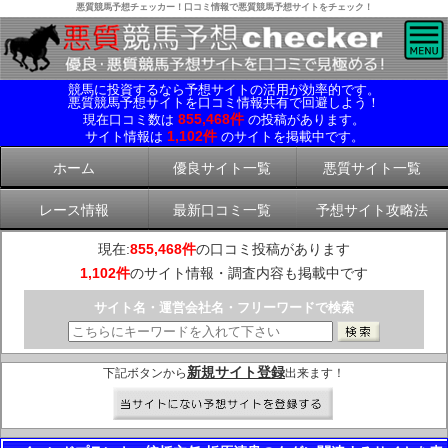
悪質競馬予想チェッカー！口コミ情報で悪質競馬予想サイトをチェック！
競馬に投資するなら予想サイトの活用が効率的です。
悪質競馬予想サイトを口コミ情報共有で回避しよう！
855,468件
現在口コミ数は
の投稿があります。
1,102件
サイト情報は
のサイトを掲載中です。
ホーム
優良サイト一覧
悪質サイト一覧
レース情報
最新口コミ一覧
予想サイト攻略法
現在:
855,468件
の口コミ投稿があります
1,102件
のサイト情報・調査内容も掲載中です
サイト名・運営会社名・フリーワードで検索
新規サイト登録
下記ボタンから
出来ます！