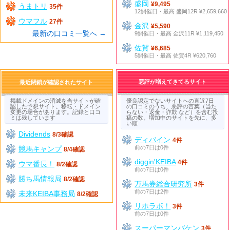
盛岡
¥9,495
うまトリ
35件
12開催日・最高 盛岡12R ¥2,659,660
ウマフル
27件
金沢
¥5,590
最新の口コミ一覧へ →
9開催日・最高 金沢11R ¥1,119,450
佐賀
¥6,685
5開催日・最高 佐賀4R ¥620,760
悪評が増えてきてるサイト
最近閉鎖が確認されたサイト
掲載ドメインの消滅を当サイトが確
優良認定でないサイトへの直近7日
認した予想サイト。移転・ドメイン
の口コミのうち、悪評の言葉（当た
変更の場合があります。記録と口コ
らない・返金・詐欺 など）を含む投
ミは残しています
稿の数。増加中のサイトを先に、多
い順
Dividends
8/3確認
ディバイン
4件
前の7日は0件
競馬キャンプ
8/4確認
diggin'KEIBA
4件
ウマ番長！
8/2確認
前の7日は0件
勝ち馬情報局
8/2確認
万馬券総合研究所
3件
前の7日は2件
未来KEIBA事務局
8/2確認
リホラボ！
3件
前の7日は0件
スーパーマンバケン
3件