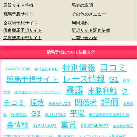
悪質サイト特徴
馬券の説明
競馬予想サイト
その他のメニュー
全競馬予想サイト
利用規約
優良競馬予想サイト
新規サイト調査依頼
悪質競馬予想サイト
お問い合わせ
競馬予想について注目タグ
口コミ
特別情報
048-229-3108
株式会社常昇社
レース情報
競馬予想サイト
G1
西窪
暴露
未勝利戦
ク
大樹
株式会社サイバーテクノロジー
評価
捏造
関係者
チコミ
株式会社ACT
有料情
平場
G3
投資競馬
報
03-5348-7312
東京都渋谷区恵比寿4-6-10
重賞
裏情報
03-6704-5627
03-5913-8357
東京都中野区
テレコムクレジット株式会社
中央2-30-9 ツバセスPART18-320
初心者向け