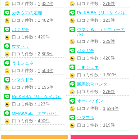
口コミ件数：
1,832件
口コミ件数：
278件
カチウマの定理
Re:KEIBA（リ・ケイバ）
口コミ件数：
1,482件
口コミ件数：
123件
バクガチ
ウマくる。（リニューア
ル）
口コミ件数：
420件
口コミ件数：
229件
ウマセラ
バクガチ
口コミ件数：
2,806件
口コミ件数：
420件
うまジェネ
うまジェネ
口コミ件数：
1,503件
口コミ件数：
1,503件
ウマ☆ドラ
勝馬総合センター
口コミ件数：
1,195件
口コミ件数：
376件
Re:KEIBA（リ・ケイバ）
オールウイン
口コミ件数：
123件
口コミ件数：
1,594件
OMAKASE（オマカセ）
ウマフル
口コミ件数：
490件
口コミ件数：
119件