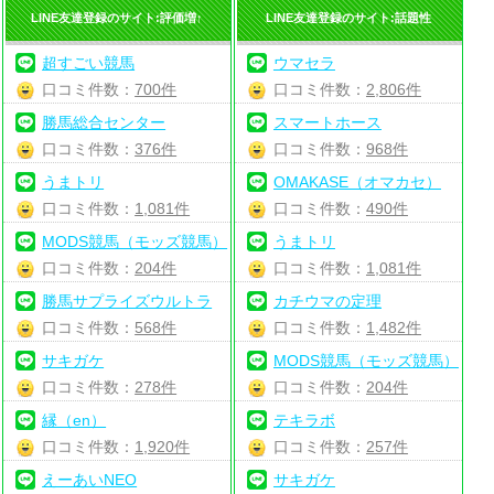
LINE友達登録のサイト:評価増↑
LINE友達登録のサイト:話題性
超すごい競馬
ウマセラ
口コミ件数：
700件
口コミ件数：
2,806件
勝馬総合センター
スマートホース
口コミ件数：
376件
口コミ件数：
968件
うまトリ
OMAKASE（オマカセ）
口コミ件数：
1,081件
口コミ件数：
490件
MODS競馬（モッズ競馬）
うまトリ
口コミ件数：
204件
口コミ件数：
1,081件
勝馬サプライズウルトラ
カチウマの定理
口コミ件数：
568件
口コミ件数：
1,482件
サキガケ
MODS競馬（モッズ競馬）
口コミ件数：
278件
口コミ件数：
204件
縁（en）
テキラボ
口コミ件数：
1,920件
口コミ件数：
257件
えーあいNEO
サキガケ