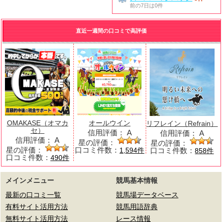
前の7日は0件
直近一週間の口コミで高評価
OMAKASE（オマカ
オールウイン
リフレイン（Refrain）
セ）
信用評価：
A
信用評価：
A
信用評価：
A
星の評価：
星の評価：
星の評価：
口コミ件数：
口コミ件数：
1,594件
858件
口コミ件数：
490件
メインメニュー
競馬基本情報
最新の口コミ一覧
競馬場データベース
有料サイト活用方法
競馬用語辞典
無料サイト活用方法
レース情報