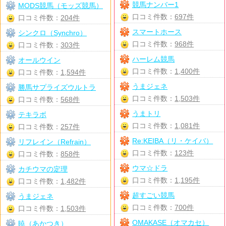
競馬ナンバー1
MODS競馬（モッズ競馬）
口コミ件数：
697件
口コミ件数：
204件
スマートホース
シンクロ（Synchro）
口コミ件数：
968件
口コミ件数：
303件
ハーレム競馬
オールウイン
口コミ件数：
1,400件
口コミ件数：
1,594件
うまジェネ
勝馬サプライズウルトラ
口コミ件数：
1,503件
口コミ件数：
568件
うまトリ
テキラボ
口コミ件数：
1,081件
口コミ件数：
257件
Re:KEIBA（リ・ケイバ）
リフレイン（Refrain）
口コミ件数：
123件
口コミ件数：
858件
ウマ☆ドラ
カチウマの定理
口コミ件数：
1,195件
口コミ件数：
1,482件
超すごい競馬
うまジェネ
口コミ件数：
700件
口コミ件数：
1,503件
OMAKASE（オマカセ）
暁（あかつき）