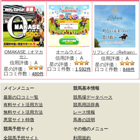
OMAKASE（オマカ
オールウイン
リフレイン（Refrain）
セ）
信用評価：
A
信用評価：
A
信用評価：
A
星の評価：
星の評価：
星の評価：
口コミ件数：
口コミ件数：
1,592件
848件
口コミ件数：
480件
メインメニュー
競馬基本情報
最新の口コミ一覧
競馬場データベース
有料サイト活用方法
競馬用語辞典
無料サイト活用方法
レース情報
悪質サイト特徴
馬券の説明
競馬予想サイト
その他のメニュー
全競馬予想サイト
利用規約