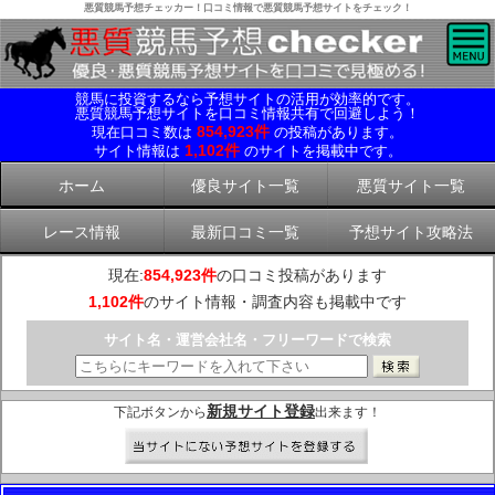
悪質競馬予想チェッカー！口コミ情報で悪質競馬予想サイトをチェック！
競馬に投資するなら予想サイトの活用が効率的です。
悪質競馬予想サイトを口コミ情報共有で回避しよう！
854,923件
現在口コミ数は
の投稿があります。
1,102件
サイト情報は
のサイトを掲載中です。
ホーム
優良サイト一覧
悪質サイト一覧
レース情報
最新口コミ一覧
予想サイト攻略法
現在:
854,923件
の口コミ投稿があります
1,102件
のサイト情報・調査内容も掲載中です
サイト名・運営会社名・フリーワードで検索
新規サイト登録
下記ボタンから
出来ます！