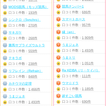
競馬ナンバー1
MODS競馬（モッズ競馬）
口コミ件数：
686件
口コミ件数：
193件
スマートホース
シンクロ（Synchro）
口コミ件数：
957件
口コミ件数：
270件
縁（en）
サキガケ
口コミ件数：
1,909件
口コミ件数：
268件
うまジェネ
勝馬サプライズウルトラ
口コミ件数：
1,493件
口コミ件数：
559件
うまトリ
テキラボ
口コミ件数：
1,051件
口コミ件数：
238件
Re:KEIBA（リ・ケイバ）
リフレイン（Refrain）
口コミ件数：
111件
口コミ件数：
848件
ウマ☆ドラ
カチウマの定理
口コミ件数：
1,185件
口コミ件数：
1,466件
超すごい競馬
うまジェネ
口コミ件数：
690件
口コミ件数：
1,493件