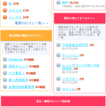
園田
¥6,430
暁
32件
14開催日・最高 園田9R ¥12,394,160
テキラボ
21件
シンクロ
20件
悪評が増えてきてるサイト
最新の口コミ一覧へ →
優良認定でないサイトへの直近7日
の口コミのうち、悪評の言葉（当た
らない・返金・詐欺 など）を含む投
稿の数。増加中のサイトを先に、多
最近閉鎖が確認されたサイト
い順
掲載ドメインの消滅を当サイトが確
万馬券総合研究所
3件
認した予想サイト。移転・ドメイン
前の7日は2件
変更の場合があります。記録と口コ
ミは残しています
ディバイン
2件
前の7日は0件
Dividends
8/3確認
ヒットザマーク(HIT THE
競馬キャンプ
8/4確認
MARK)
2件
前の7日は0件
ウマ番長！
8/2確認
リホラボ！
2件
勝ち馬情報局
8/2確認
前の7日は0件
未来KEIBA事務局
8/2確認
カチトル
2件
直近一週間の口コミで高評価