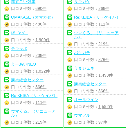
超すごい競馬
サキガケ
口コミ件数：
690件
口コミ件数：
268件
OMAKASE（オマカセ）
Re:KEIBA（リ・ケイバ）
口コミ件数：
480件
口コミ件数：
111件
縁（en）
ウマくる。（リニューア
ル）
口コミ件数：
1,909件
口コミ件数：
219件
テキラボ
バクガチ
口コミ件数：
238件
口コミ件数：
376件
えーあいNEO
うまジェネ
口コミ件数：
1,822件
口コミ件数：
1,493件
勝馬総合センター
勝馬総合センター
口コミ件数：
366件
口コミ件数：
366件
Re:KEIBA（リ・ケイバ）
オールウイン
口コミ件数：
111件
口コミ件数：
1,592件
ウマくる。（リニューア
ル）
ウマフル
口コミ件数：
219件
口コミ件数：
97件