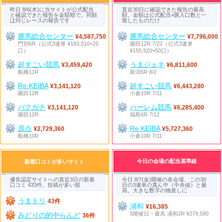
昨日 8/6(木)に当サイトが公式配当
直近30日に確認できた報告の最高
と確認できた報告を金額順で。同額
額。金額は公式配当×購入口数と一
は同じレースの報告です
致したものだけ
勝馬総合センター
勝馬総合センター
¥4,587,750
¥7,796,000
門別6R（公式3連単 ¥183,510×25
園田12R 7/22（公式3連単
口）
¥155,920×50口）
超すごい競馬
うまジェネ
¥3,459,420
¥6,811,600
船橋11R
新潟5R 8/2
Re:KEIBA
超すごい競馬
¥3,141,120
¥6,443,280
園田12R
小倉10R 7/11
バクガチ
ハーレム競馬
¥3,141,120
¥6,285,400
園田12R
福島6R 7/12
原点
Re:KEIBA
¥2,729,360
¥5,727,360
船橋10R
小倉10R 7/11
今日の会場の配当基準線
新着口コミが多いサイト
優良認定サイトへの直近3日の新着
今日 8/7(金)開催の各会場、この30
口コミ 433件。投稿が多い順
日の3連単の真ん中（中央値）と最
高。大きな数字の物差しに
うまトリ
43件
浦和
¥16,385
5開催日・最高 浦和2R ¥279,580
みどりの的中らんど
36件