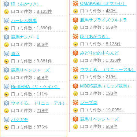
OMAKASE（オマカセ）
暁（あかつき）
口コミ件数：
480件
口コミ件数：
8,123件
勝馬サプライズウルトラ
ハーレム競馬
口コミ件数：
559件
口コミ件数：
1,390件
暁（あかつき）
競馬ナンバー1
口コミ件数：
8,123件
口コミ件数：
686件
みどりの的中らんど
原点
口コミ件数：
1,338件
口コミ件数：
3,881件
ウマくる。（リニューアル）
競馬リベンジャーズ
口コミ件数：
219件
口コミ件数：
589件
MODS競馬（モッズ競馬）
Re:KEIBA（リ・ケイバ）
口コミ件数：
193件
口コミ件数：
111件
レープロ
ウマくる。（リニューアル）
口コミ件数：
19,095件
口コミ件数：
219件
競馬リベンジャーズ
バクガチ
口コミ件数：
589件
口コミ件数：
376件