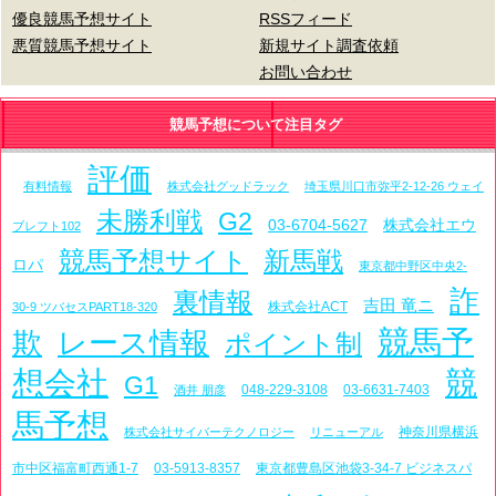
優良競馬予想サイト
RSSフィード
悪質競馬予想サイト
新規サイト調査依頼
お問い合わせ
競馬予想について注目タグ
評価
有料情報
株式会社グッドラック
埼玉県川口市弥平2-12-26 ウェイ
未勝利戦
G2
03-6704-5627
株式会社エウ
ブレフト102
競馬予想サイト
新馬戦
ロパ
東京都中野区中央2-
詐
裏情報
吉田 竜ニ
株式会社ACT
30-9 ツバセスPART18-320
競馬予
欺
レース情報
ポイント制
想会社
競
G1
048-229-3108
03-6631-7403
酒井 朋彦
馬予想
神奈川県横浜
株式会社サイバーテクノロジー
リニューアル
市中区福富町西通1-7
03-5913-8357
東京都豊島区池袋3-34-7 ビジネスパ