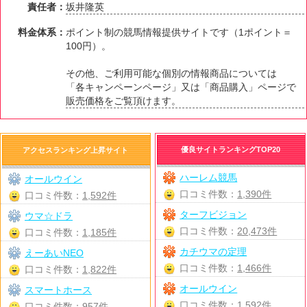
責任者：
坂井隆英
料金体系：
ポイント制の競馬情報提供サイトです（1ポイント＝
100円）。
その他、ご利用可能な個別の情報商品については
「各キャンペーンページ」又は「商品購入」ページで
販売価格をご覧頂けます。
優良サイトランキングTOP20
アクセスランキング上昇サイト
ハーレム競馬
オールウイン
口コミ件数：
1,390件
口コミ件数：
1,592件
ターフビジョン
ウマ☆ドラ
口コミ件数：
20,473件
口コミ件数：
1,185件
カチウマの定理
えーあいNEO
口コミ件数：
1,466件
口コミ件数：
1,822件
オールウイン
スマートホース
口コミ件数：
1,592件
口コミ件数：
957件