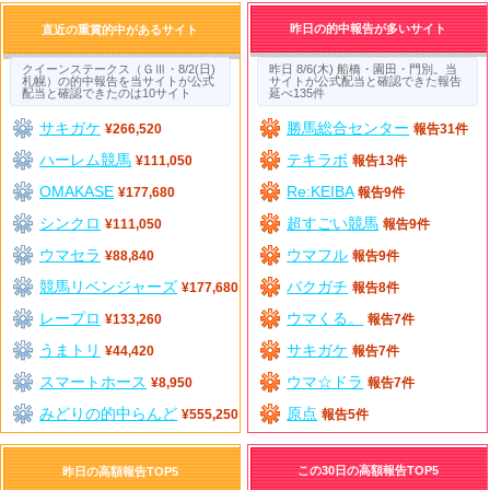
昨日の的中報告が多いサイト
直近の重賞的中があるサイト
クイーンステークス（ＧⅢ・8/2(日)
昨日 8/6(木) 船橋・園田・門別。当
札幌）の的中報告を当サイトが公式
サイトが公式配当と確認できた報告
配当と確認できたのは10サイト
延べ135件
サキガケ
勝馬総合センター
¥266,520
報告31件
ハーレム競馬
テキラボ
¥111,050
報告13件
OMAKASE
Re:KEIBA
¥177,680
報告9件
シンクロ
超すごい競馬
¥111,050
報告9件
ウマセラ
ウマフル
¥88,840
報告9件
競馬リベンジャーズ
バクガチ
¥177,680
報告8件
レープロ
ウマくる。
¥133,260
報告7件
うまトリ
サキガケ
¥44,420
報告7件
スマートホース
ウマ☆ドラ
¥8,950
報告7件
みどりの的中らんど
原点
¥555,250
報告5件
この30日の高額報告TOP5
昨日の高額報告TOP5