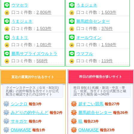
ウマセラ
うまジェネ
口コミ件数：
2,806件
口コミ件数：
1,503件
うまジェネ
勝馬総合センター
口コミ件数：
1,503件
口コミ件数：
376件
うまトリ
オールウイン
口コミ件数：
1,081件
口コミ件数：
1,594件
勝馬サプライズウルトラ
ウマフル
口コミ件数：
568件
口コミ件数：
119件
昨日の的中報告が多いサイト
直近の重賞的中があるサイト
クイーンステークス（ＧⅢ・8/2(日)
昨日 8/8(土) 札幌・新潟・中京・帯
札幌）の的中報告を当サイトが公式
広・佐賀。当サイトが公式配当と確
配当と確認できたのは10サイト
認できた報告 延べ342件
シンクロ
超すごい競馬
報告3件
報告27件
みどりの的中らんど
勝馬総合センター
報告2件
報告26件
サキガケ
暁
報告1件
報告23件
OMAKASE
OMAKASE
報告1件
報告23件