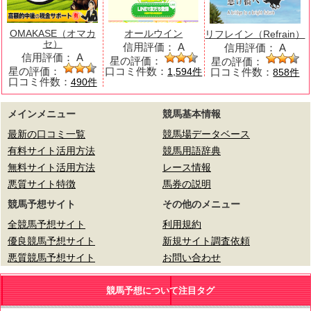
OMAKASE（オマカ
オールウイン
リフレイン（Refrain）
セ）
信用評価：
A
信用評価：
A
信用評価：
A
星の評価：
星の評価：
星の評価：
口コミ件数：
口コミ件数：
1,594件
858件
口コミ件数：
490件
メインメニュー
競馬基本情報
最新の口コミ一覧
競馬場データベース
有料サイト活用方法
競馬用語辞典
無料サイト活用方法
レース情報
悪質サイト特徴
馬券の説明
競馬予想サイト
その他のメニュー
全競馬予想サイト
利用規約
優良競馬予想サイト
新規サイト調査依頼
悪質競馬予想サイト
お問い合わせ
競馬予想について注目タグ