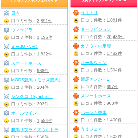
アクセスランキング上昇サイト
うまトリ
原点
口コミ件数：
1,081件
口コミ件数：
3,891件
ターフビジョン
ウマ☆ドラ
口コミ件数：
20,486件
口コミ件数：
1,195件
カチウマの定理
えーあいNEO
口コミ件数：
1,482件
口コミ件数：
1,832件
オールウイン
スマートホース
口コミ件数：
1,594件
口コミ件数：
968件
競馬ナンバー1
MODS競馬（モッズ競馬）
口コミ件数：
697件
口コミ件数：
204件
スマートホース
シンクロ（Synchro）
口コミ件数：
968件
口コミ件数：
303件
ハーレム競馬
オールウイン
口コミ件数：
1,400件
口コミ件数：
1,594件
うまジェネ
勝馬サプライズウルトラ
口コミ件数：
1,503件
口コミ件数：
568件