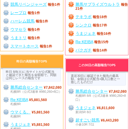
競馬リベンジャーズ
勝馬サプライズウルトラ
報告1件
報告
21件
レープロ
報告1件
テキラボ
報告18件
ハーレム競馬
報告1件
シンクロ
報告17件
ウマセラ
報告1件
うまジェネ
報告16件
うまトリ
報告1件
Re:KEIBA
報告15件
スマートホース
報告1件
バクガチ
報告14件
昨日の高額報告TOP5
この30日の高額報告TOP5
昨日 8/8(土)に当サイトが公式配当
と確認できた報告を金額順で。同額
直近30日に確認できた報告の最高
は同じレースの報告です
額。金額は公式配当×購入口数と一
致したものだけ
勝馬総合センター
¥7,842,080
勝馬総合センター
札幌8R（公式3連単 ¥980,260×8口）
¥7,842,080
札幌8R 8/8（公式3連単 ¥980,260×8
Re:KEIBA
口）
¥5,881,560
札幌8R
うまジェネ
¥6,811,600
ウマくる。
新潟5R 8/2
¥5,881,560
札幌8R
超すごい競馬
¥6,443,280
うまジェネ
小倉10R 7/11
¥5,881,560
札幌8R