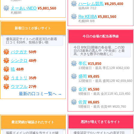
ハーレム競馬
¥6,285,400
えーあいNEO
福島6R 7/12
¥5,881,560
札幌8R
Re:KEIBA
¥5,881,560
札幌8R 8/8
新着口コミが多いサイト
今日の会場の配当基準線
優良認定サイトへの直近3日の新着
口コミ 616件。投稿が多い順
今日 8/9(日)開催の各会場、この30
日の3連単の真ん中（中央値）と最
バクガチ
50件
高。大きな数字の物差しに
シンクロ
48件
帯広
¥15,850
13開催日・最高 帯広12R ¥362,030
暁
48件
盛岡
¥9,495
うまトリ
35件
12開催日・最高 盛岡12R ¥2,659,660
ウマフル
27件
金沢
¥5,590
最新の口コミ一覧へ →
9開催日・最高 金沢11R ¥1,119,450
佐賀
¥6,685
5開催日・最高 佐賀4R ¥620,760
悪評が増えてきてるサイト
最近閉鎖が確認されたサイト
掲載ドメインの消滅を当サイトが確
優良認定でないサイトへの直近7日