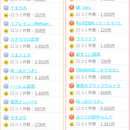
縁（en）
テキラボ
口コミ件数：
1,920件
口コミ件数：
257件
Re:KEIBA（リ・ケイバ）
リフレイン（Refrain）
口コミ件数：
123件
口コミ件数：
858件
ウマ☆ドラ
カチウマの定理
口コミ件数：
1,195件
口コミ件数：
1,482件
超すごい競馬
うまジェネ
口コミ件数：
700件
口コミ件数：
1,503件
OMAKASE（オマカセ）
暁（あかつき）
口コミ件数：
490件
口コミ件数：
8,155件
勝馬サプライズウルトラ
ハーレム競馬
口コミ件数：
568件
口コミ件数：
1,400件
暁（あかつき）
競馬ナンバー1
口コミ件数：
8,155件
口コミ件数：
697件
みどりの的中らんど
サキガケ
口コミ件数：
1,351件
口コミ件数：
278件