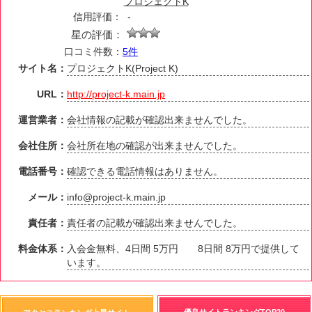
プロジェクトK
信用評価：
-
星の評価：
口コミ件数：
5件
サイト名：
プロジェクトK(Project K)
URL：
http://project-k.main.jp
運営業者：
会社情報の記載が確認出来ませんでした。
会社住所：
会社所在地の確認が出来ませんでした。
電話番号：
確認できる電話情報はありません。
メール：
info@project-k.main.jp
責任者：
責任者の記載が確認出来ませんでした。
料金体系：
入会金無料、4日間 5万円 8日間 8万円で提供して
います。
優良サイトランキングTOP20