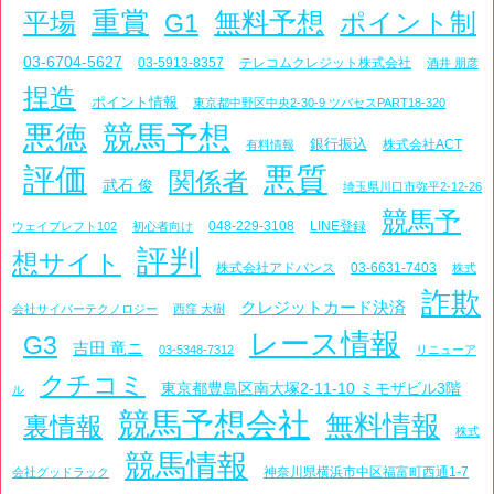
重賞
平場
無料予想
ポイント制
G1
03-6704-5627
03-5913-8357
テレコムクレジット株式会社
酒井 朋彦
捏造
ポイント情報
東京都中野区中央2-30-9 ツバセスPART18-320
悪徳
競馬予想
銀行振込
株式会社ACT
有料情報
評価
悪質
関係者
武石 俊
埼玉県川口市弥平2-12-26
競馬予
048-229-3108
LINE登録
ウェイブレフト102
初心者向け
評判
想サイト
株式会社アドバンス
03-6631-7403
株式
詐欺
クレジットカード決済
会社サイバーテクノロジー
西窪 大樹
レース情報
G3
吉田 竜ニ
03-5348-7312
リニューア
クチコミ
東京都豊島区南大塚2-11-10 ミモザビル3階
ル
競馬予想会社
無料情報
裏情報
株式
競馬情報
神奈川県横浜市中区福富町西通1-7
会社グッドラック