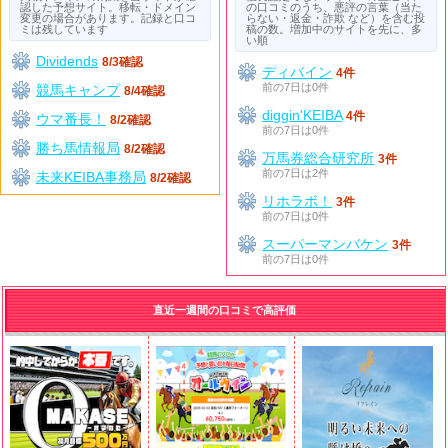
認した予想サイト。移転・ドメイン
の口コミのうち、悪評の言葉（当た
変更の場合があります。記録と口コ
らない・返金・詐欺 など）を含む投
ミは残しています
稿の数。増加中のサイトを先に、多
い順
Dividends
8/3確認
ディバイン
4件
前の7日は0件
競馬キャンプ
8/4確認
diggin'KEIBA
4件
ウマ番長！
8/2確認
前の7日は0件
勝ち馬情報局
8/2確認
万馬券総合研究所
3件
前の7日は2件
未来KEIBA事務局
8/2確認
リホラボ！
3件
前の7日は0件
スーパーマンバケン
3件
前の7日は0件
直近一週間の口コミで高評価