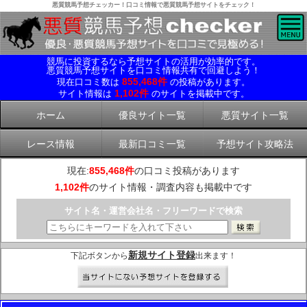
悪質競馬予想チェッカー！口コミ情報で悪質競馬予想サイトをチェック！
競馬に投資するなら予想サイトの活用が効率的です。
悪質競馬予想サイトを口コミ情報共有で回避しよう！
855,468件
現在口コミ数は
の投稿があります。
1,102件
サイト情報は
のサイトを掲載中です。
ホーム
優良サイト一覧
悪質サイト一覧
レース情報
最新口コミ一覧
予想サイト攻略法
現在:
855,468件
の口コミ投稿があります
1,102件
のサイト情報・調査内容も掲載中です
サイト名・運営会社名・フリーワードで検索
新規サイト登録
下記ボタンから
出来ます！