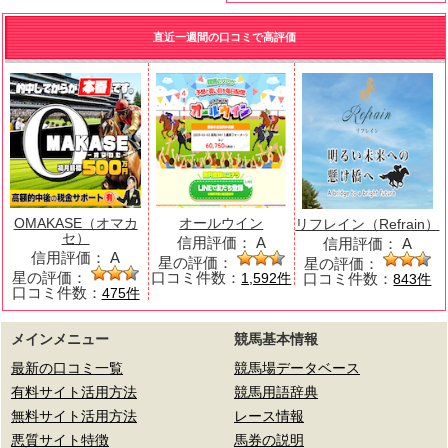
直近一週間の口コミで高評価
OMAKASE（オマカ
オールウイン
リフレイン（Refrain）
セ）
信用評価：
A
信用評価：
A
信用評価：
A
星の評価：
星の評価：
星の評価：
口コミ件数：
口コミ件数：
1,592件
843件
口コミ件数：
475件
メインメニュー
競馬基本情報
最新の口コミ一覧
競馬場データベース
有料サイト活用方法
競馬用語辞典
無料サイト活用方法
レース情報
悪質サイト特徴
馬券の説明