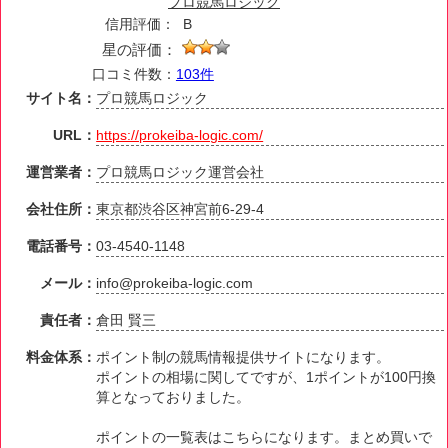
プロ競馬ロジック
信用評価：
B
星の評価：
口コミ件数：
103件
サイト名：
プロ競馬ロジック
URL：
https://prokeiba-logic.com/
運営業者：
プロ競馬ロジック運営会社
会社住所：
東京都渋谷区神宮前6-29-4
電話番号：
03-4540-1148
メール：
info@prokeiba-logic.com
責任者：
倉田 賢三
料金体系：
ポイント制の競馬情報提供サイトになります。
ポイントの相場に関してですが、1ポイントが100円換
算となっておりました。
ポイントの一覧表はこちらになります。まとめ買いで