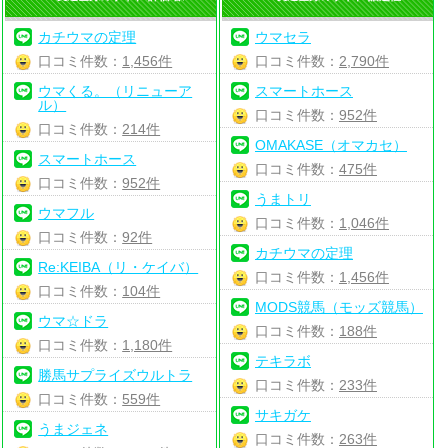
カチウマの定理
ウマセラ
口コミ件数：
1,456件
口コミ件数：
2,790件
ウマくる。（リニューア
スマートホース
ル）
口コミ件数：
952件
口コミ件数：
214件
OMAKASE（オマカセ）
スマートホース
口コミ件数：
475件
口コミ件数：
952件
うまトリ
ウマフル
口コミ件数：
1,046件
口コミ件数：
92件
カチウマの定理
Re:KEIBA（リ・ケイバ）
口コミ件数：
1,456件
口コミ件数：
104件
MODS競馬（モッズ競馬）
ウマ☆ドラ
口コミ件数：
188件
口コミ件数：
1,180件
テキラボ
勝馬サプライズウルトラ
口コミ件数：
233件
口コミ件数：
559件
サキガケ
うまジェネ
口コミ件数：
263件