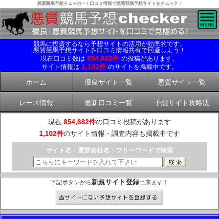
悪質競馬予想チェッカー！口コミ情報で悪質競馬予想サイトをチェック！
競馬に投資するなら予想サイトの活用が効率的です。
悪質競馬予想サイトを口コミ情報共有で回避しよう！
854,682件
現在口コミ数は
の投稿があります。
1,102件
サイト情報は
のサイトを掲載中です。
ホーム
優良サイト一覧
悪質サイト一覧
レース情報
最新口コミ一覧
予想サイト攻略法
現在:
854,682件
の口コミ投稿があります
1,102件
のサイト情報・調査内容も掲載中です
サイト名・運営会社名・フリーワードで検索
新規サイト登録
下記ボタンから
出来ます！