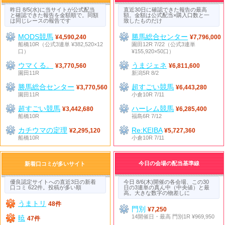
昨日 8/5(水)に当サイトが公式配当
直近30日に確認できた報告の最高
と確認できた報告を金額順で。同額
額。金額は公式配当×購入口数と一
は同じレースの報告です
致したものだけ
MODS競馬
勝馬総合センター
¥4,590,240
¥7,796,000
船橋10R（公式3連単 ¥382,520×12
園田12R 7/22（公式3連単
口）
¥155,920×50口）
ウマくる。
うまジェネ
¥3,770,560
¥6,811,600
園田11R
新潟5R 8/2
勝馬総合センター
超すごい競馬
¥3,770,560
¥6,443,280
園田11R
小倉10R 7/11
超すごい競馬
ハーレム競馬
¥3,442,680
¥6,285,400
船橋10R
福島6R 7/12
カチウマの定理
Re:KEIBA
¥2,295,120
¥5,727,360
船橋10R
小倉10R 7/11
今日の会場の配当基準線
新着口コミが多いサイト
優良認定サイトへの直近3日の新着
今日 8/6(木)開催の各会場、この30
口コミ 622件。投稿が多い順
日の3連単の真ん中（中央値）と最
高。大きな数字の物差しに
うまトリ
48件
門別
¥7,250
14開催日・最高 門別1R ¥969,950
暁
47件