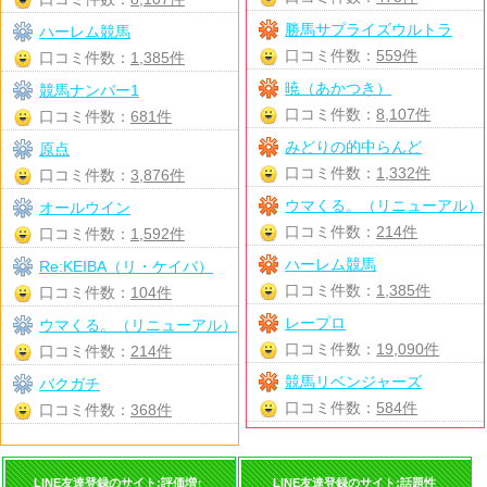
勝馬サプライズウルトラ
ハーレム競馬
口コミ件数：
559件
口コミ件数：
1,385件
暁（あかつき）
競馬ナンバー1
口コミ件数：
8,107件
口コミ件数：
681件
みどりの的中らんど
原点
口コミ件数：
1,332件
口コミ件数：
3,876件
ウマくる。（リニューアル）
オールウイン
口コミ件数：
214件
口コミ件数：
1,592件
ハーレム競馬
Re:KEIBA（リ・ケイバ）
口コミ件数：
1,385件
口コミ件数：
104件
レープロ
ウマくる。（リニューアル）
口コミ件数：
19,090件
口コミ件数：
214件
競馬リベンジャーズ
バクガチ
口コミ件数：
584件
口コミ件数：
368件
LINE友達登録のサイト:評価増↑
LINE友達登録のサイト:話題性