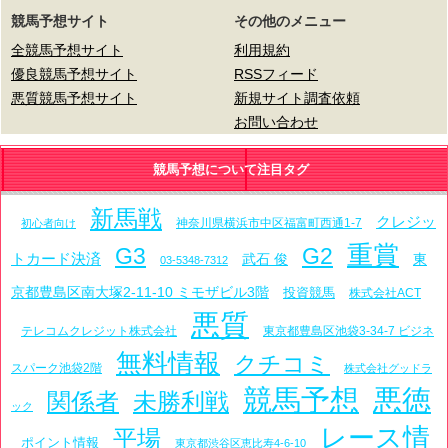
競馬予想サイト
その他のメニュー
全競馬予想サイト
利用規約
優良競馬予想サイト
RSSフィード
悪質競馬予想サイト
新規サイト調査依頼
お問い合わせ
競馬予想について注目タグ
新馬戦
クレジッ
神奈川県横浜市中区福富町西通1-7
初心者向け
重賞
G3
G2
トカード決済
武石 俊
東
03-5348-7312
京都豊島区南大塚2-11-10 ミモザビル3階
投資競馬
株式会社ACT
悪質
テレコムクレジット株式会社
東京都豊島区池袋3-34-7 ビジネ
無料情報
クチコミ
スパーク池袋2階
株式会社グッドラ
競馬予想
悪徳
関係者
未勝利戦
ック
レース情
平場
ポイント情報
東京都渋谷区恵比寿4-6-10