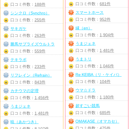
口コミ件数：
681件
口コミ件数：
188件
スマートホース
シンクロ（Synchro）
口コミ件数：
952件
口コミ件数：
255件
縁（en）
サキガケ
口コミ件数：
1,904件
口コミ件数：
263件
うまジェネ
勝馬サプライズウルトラ
口コミ件数：
1,481件
口コミ件数：
559件
うまトリ
テキラボ
口コミ件数：
1,046件
口コミ件数：
233件
Re:KEIBA（リ・ケイバ）
リフレイン（Refrain）
口コミ件数：
104件
口コミ件数：
843件
ウマ☆ドラ
カチウマの定理
口コミ件数：
1,180件
口コミ件数：
1,456件
超すごい競馬
うまジェネ
口コミ件数：
685件
口コミ件数：
1,481件
OMAKASE（オマカセ）
暁（あかつき）
口コミ件数：
475件
口コミ件数：
8,107件