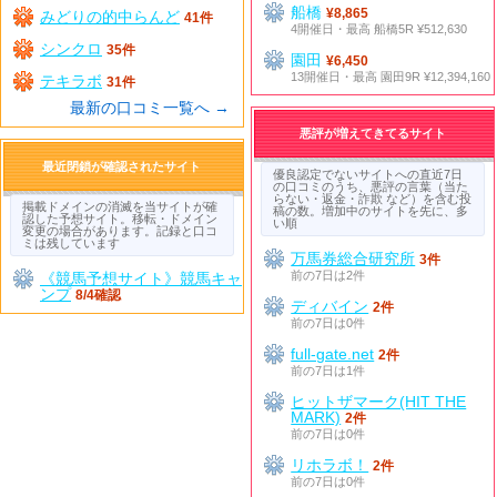
船橋
¥8,865
みどりの的中らんど
41件
4開催日・最高 船橋5R ¥512,630
シンクロ
35件
園田
¥6,450
13開催日・最高 園田9R ¥12,394,160
テキラボ
31件
最新の口コミ一覧へ →
悪評が増えてきてるサイト
最近閉鎖が確認されたサイト
優良認定でないサイトへの直近7日
の口コミのうち、悪評の言葉（当た
らない・返金・詐欺 など）を含む投
掲載ドメインの消滅を当サイトが確
稿の数。増加中のサイトを先に、多
認した予想サイト。移転・ドメイン
い順
変更の場合があります。記録と口コ
ミは残しています
万馬券総合研究所
3件
前の7日は2件
《競馬予想サイト》競馬キャ
ンプ
8/4確認
ディバイン
2件
前の7日は0件
full-gate.net
2件
前の7日は1件
ヒットザマーク(HIT THE
MARK)
2件
前の7日は0件
リホラボ！
2件
前の7日は0件