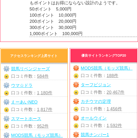
もポイントはお得にならない設計のようです。
50ポイント 5,000円
100ポイント 10,000円
200ポイント 20,000円
300ポイント 30,000円
1,000ポイント 100,000円
優良サイトランキングTOP20
アクセスランキング上昇サイト
MODS競馬（モッズ競馬）
競馬リベンジャーズ
口コミ件数：
188件
口コミ件数：
584件
ターフビジョン
ウマ☆ドラ
口コミ件数：
20,467件
口コミ件数：
1,180件
カチウマの定理
えーあいNEO
口コミ件数：
1,456件
口コミ件数：
1,817件
オールウイン
スマートホース
口コミ件数：
1,592件
口コミ件数：
952件
競馬ナンバー1
MODS競馬（モッズ競馬）