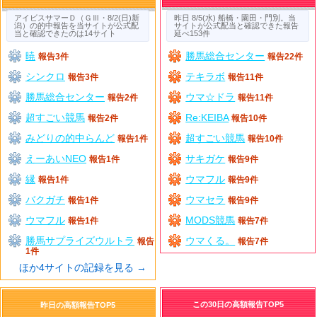
アイビスサマーＤ（ＧⅢ・8/2(日)新
昨日 8/5(水) 船橋・園田・門別。当
潟）の的中報告を当サイトが公式配
サイトが公式配当と確認できた報告
当と確認できたのは14サイト
延べ153件
暁
勝馬総合センター
報告3件
報告22件
シンクロ
テキラボ
報告3件
報告11件
勝馬総合センター
ウマ☆ドラ
報告2件
報告11件
超すごい競馬
Re:KEIBA
報告2件
報告10件
みどりの的中らんど
超すごい競馬
報告1件
報告10件
えーあいNEO
サキガケ
報告1件
報告9件
縁
ウマフル
報告1件
報告9件
バクガチ
ウマセラ
報告1件
報告9件
ウマフル
MODS競馬
報告1件
報告7件
勝馬サプライズウルトラ
ウマくる。
報告
報告7件
1件
ほか4サイトの記録を見る →
この30日の高額報告TOP5
昨日の高額報告TOP5