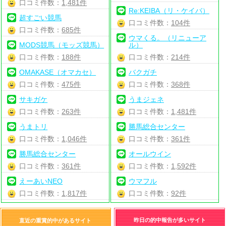
口コミ件数：
1,481件
Re:KEIBA（リ・ケイバ）
超すごい競馬
口コミ件数：
104件
口コミ件数：
685件
ウマくる。（リニューア
MODS競馬（モッズ競馬）
ル）
口コミ件数：
188件
口コミ件数：
214件
OMAKASE（オマカセ）
バクガチ
口コミ件数：
475件
口コミ件数：
368件
サキガケ
うまジェネ
口コミ件数：
263件
口コミ件数：
1,481件
うまトリ
勝馬総合センター
口コミ件数：
1,046件
口コミ件数：
361件
勝馬総合センター
オールウイン
口コミ件数：
361件
口コミ件数：
1,592件
えーあいNEO
ウマフル
口コミ件数：
1,817件
口コミ件数：
92件
昨日の的中報告が多いサイト
直近の重賞的中があるサイト