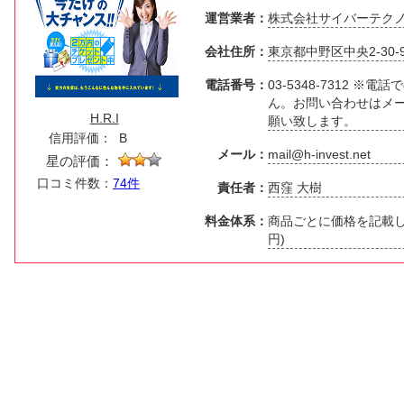
運営業者：
株式会社サイバーテク
会社住所：
東京都中野区中央2-30-9
電話番号：
03-5348-7312 
ん。お問い合わせはメ
H.R.I
願い致します。
信用評価：
B
メール：
mail@h-invest.net
星の評価：
口コミ件数：
74件
責任者：
西窪 大樹
料金体系：
商品ごとに価格を記載して
円)