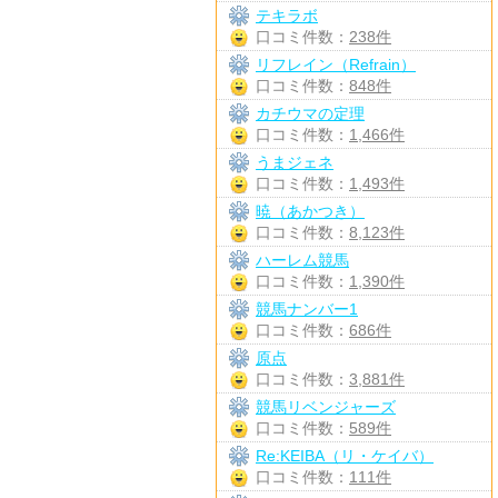
テキラボ
口コミ件数：
238件
リフレイン（Refrain）
口コミ件数：
848件
カチウマの定理
口コミ件数：
1,466件
うまジェネ
口コミ件数：
1,493件
暁（あかつき）
口コミ件数：
8,123件
ハーレム競馬
口コミ件数：
1,390件
競馬ナンバー1
口コミ件数：
686件
原点
口コミ件数：
3,881件
競馬リベンジャーズ
口コミ件数：
589件
Re:KEIBA（リ・ケイバ）
口コミ件数：
111件