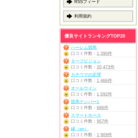
RSSフィード
利用規約
優良サイトランキングTOP20
ハーレム競馬
口コミ件数：
1,390件
ターフビジョン
口コミ件数：
20,473件
カチウマの定理
口コミ件数：
1,466件
オールウイン
口コミ件数：
1,592件
競馬ナンバー1
口コミ件数：
686件
スマートホース
口コミ件数：
957件
縁（en）
口コミ件数：
1,909件