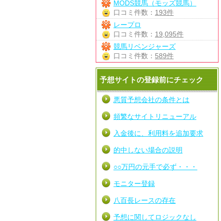
MODS競馬（モッズ競馬）
口コミ件数：
193件
レープロ
口コミ件数：
19,095件
競馬リベンジャーズ
口コミ件数：
589件
予想サイトの登録前にチェック
悪質予想会社の条件とは
頻繁なサイトリニューアル
入金後に、利用料を追加要求
的中しない場合の説明
○○万円の元手で必ず・・・
モニター登録
八百長レースの存在
予想に関してロジックなし