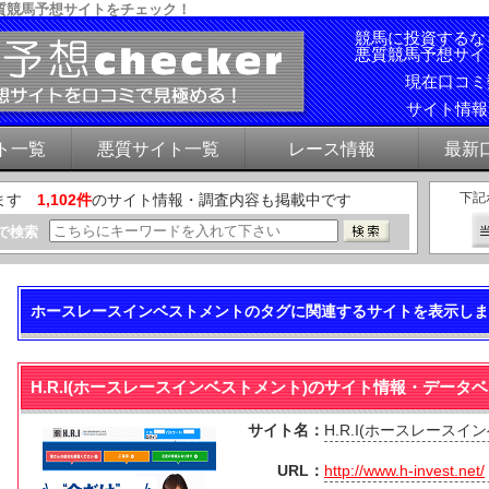
質競馬予想サイトをチェック！
競馬に投資するな
悪質競馬予想サイ
現在口コ
サイト情
ト一覧
悪質サイト一覧
レース情報
最新
下記
ます
1,102件
のサイト情報・調査内容も掲載中です
で検索
ホースレースインベストメントのタグに関連するサイトを表示しま
H.R.I(ホースレースインベストメント)のサイト情報・データ
サイト名：
H.R.I(ホースレースイ
URL：
http://www.h-invest.net/