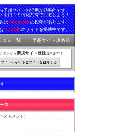
ら予想サイトの活用が効率的です。
トを口コミ情報共有で回避しよう！
ミ数は
の投稿があります。
854,923件
報は
のサイトを掲載中です。
1,102件
口コミ一覧
予想サイト攻略法
新規サイト登録
ボタンから
出来ます！
す
ベース
ンベストメント)