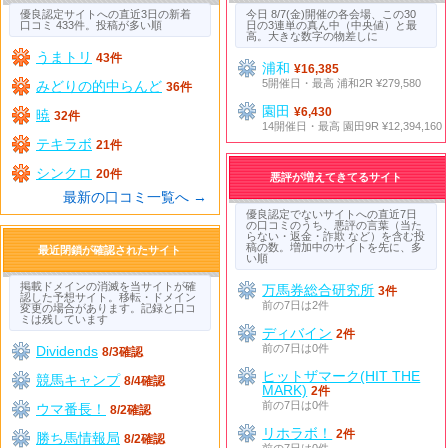
優良認定サイトへの直近3日の新着
今日 8/7(金)開催の各会場、この30
口コミ 433件。投稿が多い順
日の3連単の真ん中（中央値）と最
高。大きな数字の物差しに
うまトリ
43件
浦和
¥16,385
5開催日・最高 浦和2R ¥279,580
みどりの的中らんど
36件
園田
¥6,430
暁
32件
14開催日・最高 園田9R ¥12,394,160
テキラボ
21件
シンクロ
20件
悪評が増えてきてるサイト
最新の口コミ一覧へ →
優良認定でないサイトへの直近7日
の口コミのうち、悪評の言葉（当た
らない・返金・詐欺 など）を含む投
稿の数。増加中のサイトを先に、多
最近閉鎖が確認されたサイト
い順
掲載ドメインの消滅を当サイトが確
万馬券総合研究所
3件
認した予想サイト。移転・ドメイン
前の7日は2件
変更の場合があります。記録と口コ
ミは残しています
ディバイン
2件
前の7日は0件
Dividends
8/3確認
ヒットザマーク(HIT THE
競馬キャンプ
8/4確認
MARK)
2件
前の7日は0件
ウマ番長！
8/2確認
リホラボ！
2件
勝ち馬情報局
8/2確認