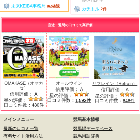
前の7日は0件
未来KEIBA事務局
8/2確認
カチトル
2件
直近一週間の口コミで高評価
OMAKASE（オマカ
オールウイン
リフレイン（Refrain）
セ）
信用評価：
A
信用評価：
A
信用評価：
A
星の評価：
星の評価：
星の評価：
口コミ件数：
口コミ件数：
1,592件
848件
口コミ件数：
480件
メインメニュー
競馬基本情報
最新の口コミ一覧
競馬場データベース
有料サイト活用方法
競馬用語辞典