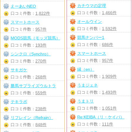
カチウマの定理
えーあいNEO
口コミ件数：
1,466件
口コミ件数：
1,822件
オールウイン
スマートホース
口コミ件数：
1,592件
口コミ件数：
957件
競馬ナンバー1
MODS競馬（モッズ競馬）
口コミ件数：
686件
口コミ件数：
193件
スマートホース
シンクロ（Synchro）
口コミ件数：
957件
口コミ件数：
270件
縁（en）
サキガケ
口コミ件数：
1,909件
口コミ件数：
268件
うまジェネ
勝馬サプライズウルトラ
口コミ件数：
1,493件
口コミ件数：
559件
うまトリ
テキラボ
口コミ件数：
1,051件
口コミ件数：
238件
Re:KEIBA（リ・ケイバ）
リフレイン（Refrain）
口コミ件数：
111件
口コミ件数：
848件