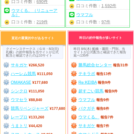
口コミ件数：
690件
口コミ件数：
1,592件
ウマくる。（リニューア
ル）
ウマフル
口コミ件数：
219件
口コミ件数：
97件
昨日の的中報告が多いサイト
直近の重賞的中があるサイト
クイーンステークス（ＧⅢ・8/2(日)
昨日 8/6(木) 船橋・園田・門別。当
札幌）の的中報告を当サイトが公式
サイトが公式配当と確認できた報告
配当と確認できたのは10サイト
延べ135件
サキガケ
勝馬総合センター
¥266,520
報告31件
ハーレム競馬
テキラボ
¥111,050
報告13件
OMAKASE
Re:KEIBA
¥177,680
報告9件
シンクロ
超すごい競馬
¥111,050
報告9件
ウマセラ
ウマフル
¥88,840
報告9件
競馬リベンジャーズ
バクガチ
¥177,680
報告8件
レープロ
ウマくる。
¥133,260
報告7件
うまトリ
サキガケ
¥44,420
報告7件