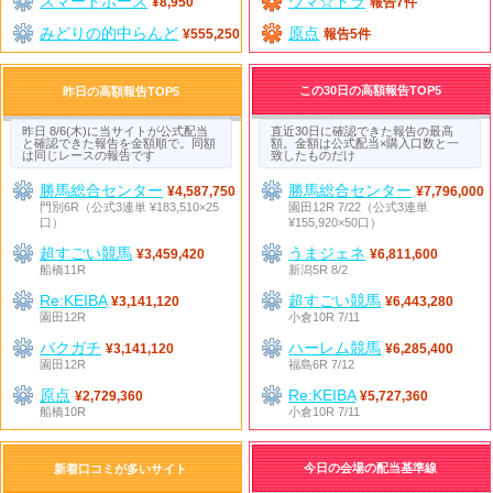
スマートホース
ウマ☆ドラ
¥8,950
報告7件
みどりの的中らんど
原点
¥555,250
報告5件
この30日の高額報告TOP5
昨日の高額報告TOP5
昨日 8/6(木)に当サイトが公式配当
直近30日に確認できた報告の最高
と確認できた報告を金額順で。同額
額。金額は公式配当×購入口数と一
は同じレースの報告です
致したものだけ
勝馬総合センター
勝馬総合センター
¥4,587,750
¥7,796,000
門別6R（公式3連単 ¥183,510×25
園田12R 7/22（公式3連単
口）
¥155,920×50口）
超すごい競馬
うまジェネ
¥3,459,420
¥6,811,600
船橋11R
新潟5R 8/2
Re:KEIBA
超すごい競馬
¥3,141,120
¥6,443,280
園田12R
小倉10R 7/11
バクガチ
ハーレム競馬
¥3,141,120
¥6,285,400
園田12R
福島6R 7/12
原点
Re:KEIBA
¥2,729,360
¥5,727,360
船橋10R
小倉10R 7/11
今日の会場の配当基準線
新着口コミが多いサイト