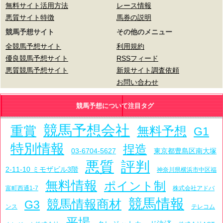
無料サイト活用方法
レース情報
悪質サイト特徴
馬券の説明
競馬予想サイト
その他のメニュー
全競馬予想サイト
利用規約
優良競馬予想サイト
RSSフィード
悪質競馬予想サイト
新規サイト調査依頼
お問い合わせ
競馬予想について注目タグ
競馬予想会社
重賞
無料予想
G1
特別情報
捏造
03-6704-5627
東京都豊島区南大塚
悪質
評判
2-11-10 ミモザビル3階
神奈川県横浜市中区福
無料情報
ポイント制
富町西通1-7
株式会社アドバ
競馬情報
競馬情報商材
G3
ンス
テレコム
平場