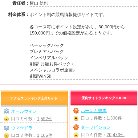
責任者：
横山 信也
料金体系：
ポイント制の競馬情報提供サイトです。
各コース毎にポイント設定があり、30,000円から
150,000円までの価格設定があるようです。
ベーシックパック
プレミアムパック
インペリアルパック
劇爆!!月額お得パック♪
スペシャルコラボ企画♪
劇爆WIN5!!
優良サイトランキングTOP20
アクセスランキング上昇サイト
ハーレム競馬
オールウイン
口コミ件数：
1,390件
口コミ件数：
1,592件
ターフビジョン
ウマ☆ドラ
口コミ件数：
20,473件
口コミ件数：
1,185件