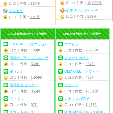
口コミ件数：
19,095件
口コミ件数：
219件
競馬リベンジャーズ
バクガチ
口コミ件数：
589件
口コミ件数：
376件
LINE友達登録のサイト:評価増↑
LINE友達登録のサイト:話題性
OMAKASE（オマカセ）
ウマセラ
口コミ件数：
480件
口コミ件数：
2,795件
勝馬サプライズウルトラ
スマートホース
口コミ件数：
559件
口コミ件数：
957件
縁（en）
OMAKASE（オマカセ）
口コミ件数：
1,909件
口コミ件数：
480件
勝馬総合センター
うまトリ
口コミ件数：
366件
口コミ件数：
1,051件
ウマフル
カチウマの定理
口コミ件数：
97件
口コミ件数：
1,466件
スマートホース
MODS競馬（モッズ競馬）