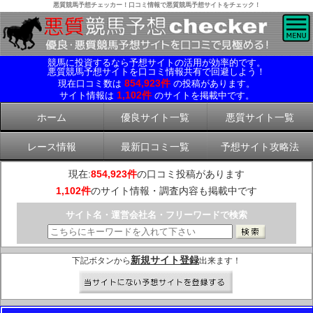
悪質競馬予想チェッカー！口コミ情報で悪質競馬予想サイトをチェック！
競馬に投資するなら予想サイトの活用が効率的です。
悪質競馬予想サイトを口コミ情報共有で回避しよう！
854,923件
現在口コミ数は
の投稿があります。
1,102件
サイト情報は
のサイトを掲載中です。
ホーム
優良サイト一覧
悪質サイト一覧
レース情報
最新口コミ一覧
予想サイト攻略法
現在:
854,923件
の口コミ投稿があります
1,102件
のサイト情報・調査内容も掲載中です
サイト名・運営会社名・フリーワードで検索
新規サイト登録
下記ボタンから
出来ます！