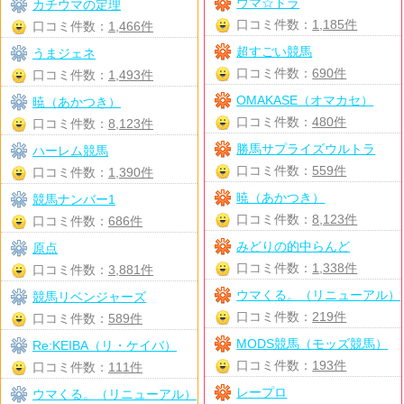
ウマ☆ドラ
カチウマの定理
口コミ件数：
1,185件
口コミ件数：
1,466件
超すごい競馬
うまジェネ
口コミ件数：
690件
口コミ件数：
1,493件
OMAKASE（オマカセ）
暁（あかつき）
口コミ件数：
480件
口コミ件数：
8,123件
勝馬サプライズウルトラ
ハーレム競馬
口コミ件数：
559件
口コミ件数：
1,390件
暁（あかつき）
競馬ナンバー1
口コミ件数：
8,123件
口コミ件数：
686件
みどりの的中らんど
原点
口コミ件数：
1,338件
口コミ件数：
3,881件
ウマくる。（リニューアル）
競馬リベンジャーズ
口コミ件数：
219件
口コミ件数：
589件
MODS競馬（モッズ競馬）
Re:KEIBA（リ・ケイバ）
口コミ件数：
193件
口コミ件数：
111件
レープロ
ウマくる。（リニューアル）