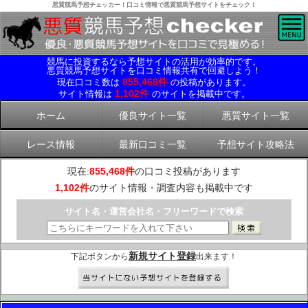
悪質競馬予想チェッカー！口コミ情報で悪質競馬予想サイトをチェック！
競馬に投資するなら予想サイトの活用が効率的です。
悪質競馬予想サイトを口コミ情報共有で回避しよう！
855,468件
現在口コミ数は
の投稿があります。
1,102件
サイト情報は
のサイトを掲載中です。
ホーム
優良サイト一覧
悪質サイト一覧
レース情報
最新口コミ一覧
予想サイト攻略法
現在:
855,468件
の口コミ投稿があります
1,102件
のサイト情報・調査内容も掲載中です
サイト名・運営会社名・フリーワードで検索
新規サイト登録
下記ボタンから
出来ます！