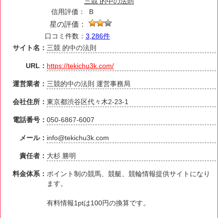
三競 的中の法則
信用評価：
B
星の評価：
口コミ件数：
3,286件
サイト名：
三競 的中の法則
URL：
https://tekichu3k.com/
運営業者：
三競的中の法則 運営事務局
会社住所：
東京都渋谷区代々木2-23-1
電話番号：
050-6867-6007
メール：
info@tekichu3k.com
責任者：
大杉 勝明
料金体系：
ポイント制の競馬、競艇、競輪情報提供サイトになり
ます。
有料情報1ptは100円の換算です。