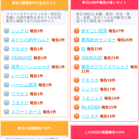
昨日の的中報告が多いサイト
直近の重賞的中があるサイト
クイーンステークス（ＧⅢ・8/2(日)
昨日 8/8(土) 札幌・新潟・中京・帯
札幌）の的中報告を当サイトが公式
広・佐賀。当サイトが公式配当と確
配当と確認できたのは10サイト
認できた報告 延べ342件
シンクロ
超すごい競馬
報告3件
報告27件
みどりの的中らんど
勝馬総合センター
報告2件
報告26件
サキガケ
暁
報告1件
報告23件
OMAKASE
OMAKASE
報告1件
報告23件
競馬リベンジャーズ
勝馬サプライズウルトラ
報告1件
報告
21件
レープロ
報告1件
テキラボ
報告18件
ハーレム競馬
報告1件
シンクロ
報告17件
ウマセラ
報告1件
うまジェネ
報告16件
うまトリ
報告1件
Re:KEIBA
報告15件
スマートホース
報告1件
バクガチ
報告14件
昨日の高額報告TOP5
この30日の高額報告TOP5