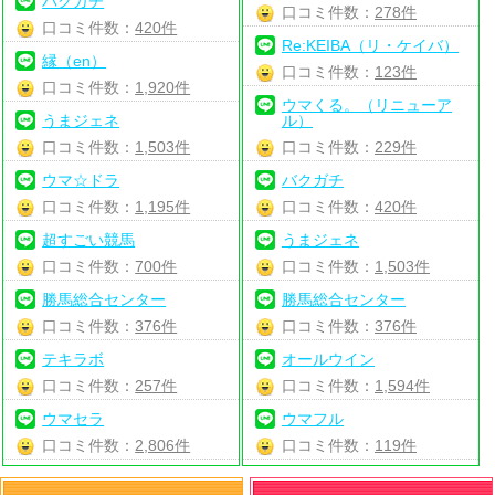
バクガチ
口コミ件数：
278件
口コミ件数：
420件
Re:KEIBA（リ・ケイバ）
縁（en）
口コミ件数：
123件
口コミ件数：
1,920件
ウマくる。（リニューア
うまジェネ
ル）
口コミ件数：
1,503件
口コミ件数：
229件
ウマ☆ドラ
バクガチ
口コミ件数：
1,195件
口コミ件数：
420件
超すごい競馬
うまジェネ
口コミ件数：
700件
口コミ件数：
1,503件
勝馬総合センター
勝馬総合センター
口コミ件数：
376件
口コミ件数：
376件
テキラボ
オールウイン
口コミ件数：
257件
口コミ件数：
1,594件
ウマセラ
ウマフル
口コミ件数：
2,806件
口コミ件数：
119件