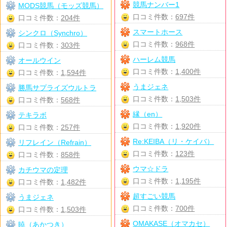
競馬ナンバー1
MODS競馬（モッズ競馬）
口コミ件数：
697件
口コミ件数：
204件
スマートホース
シンクロ（Synchro）
口コミ件数：
968件
口コミ件数：
303件
ハーレム競馬
オールウイン
口コミ件数：
1,400件
口コミ件数：
1,594件
うまジェネ
勝馬サプライズウルトラ
口コミ件数：
1,503件
口コミ件数：
568件
縁（en）
テキラボ
口コミ件数：
1,920件
口コミ件数：
257件
Re:KEIBA（リ・ケイバ）
リフレイン（Refrain）
口コミ件数：
123件
口コミ件数：
858件
ウマ☆ドラ
カチウマの定理
口コミ件数：
1,195件
口コミ件数：
1,482件
超すごい競馬
うまジェネ
口コミ件数：
700件
口コミ件数：
1,503件
OMAKASE（オマカセ）
暁（あかつき）