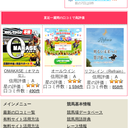
前の7日は0件
直近一週間の口コミで高評価
OMAKASE（オマカ
オールウイン
リフレイン（Refrain）
セ）
信用評価：
A
信用評価：
A
信用評価：
A
星の評価：
星の評価：
星の評価：
口コミ件数：
口コミ件数：
1,594件
858件
口コミ件数：
490件
メインメニュー
競馬基本情報
最新の口コミ一覧
競馬場データベース
有料サイト活用方法
競馬用語辞典
無料サイト活用方法
レース情報