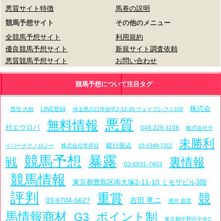
悪質サイト特徴
馬券の説明
競馬予想サイト
その他のメニュー
全競馬予想サイト
利用規約
優良競馬予想サイト
新規サイト調査依頼
悪質競馬予想サイト
お問い合わせ
競馬予想について注目タグ
株式会
LINE登録
西窪 大樹
埼玉県川口市弥平2-12-26 ウェイブレフト102
悪質
無料情報
社エウロパ
048-229-3108
株式会社サ
未勝利
銀行振込
イバーテクノロジー
株式会社常昇社
03-5348-7312
競馬予想
暴露
戦
裏情報
03-6631-7403
競馬情報
東京都豊島区南大塚2-11-10 ミモザビル3階
評判
重賞
競
吉田 竜ニ
03-6704-5627
酒井 朋彦
馬情報商材
ポイント制
G3
東京都中野区中央2-