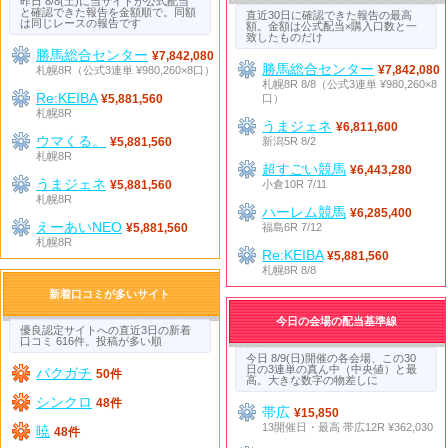
昨日 8/8(土)に当サイトが公式配当
と確認できた報告を金額順で。同額
直近30日に確認できた報告の最高
は同じレースの報告です
額。金額は公式配当×購入口数と一
致したものだけ
勝馬総合センター
¥7,842,080
勝馬総合センター
札幌8R（公式3連単 ¥980,260×8口）
¥7,842,080
札幌8R 8/8（公式3連単 ¥980,260×8
Re:KEIBA
口）
¥5,881,560
札幌8R
うまジェネ
¥6,811,600
ウマくる。
新潟5R 8/2
¥5,881,560
札幌8R
超すごい競馬
¥6,443,280
うまジェネ
小倉10R 7/11
¥5,881,560
札幌8R
ハーレム競馬
¥6,285,400
えーあいNEO
福島6R 7/12
¥5,881,560
札幌8R
Re:KEIBA
¥5,881,560
札幌8R 8/8
新着口コミが多いサイト
今日の会場の配当基準線
優良認定サイトへの直近3日の新着
口コミ 616件。投稿が多い順
今日 8/9(日)開催の各会場、この30
日の3連単の真ん中（中央値）と最
バクガチ
50件
高。大きな数字の物差しに
シンクロ
48件
帯広
¥15,850
13開催日・最高 帯広12R ¥362,030
暁
48件