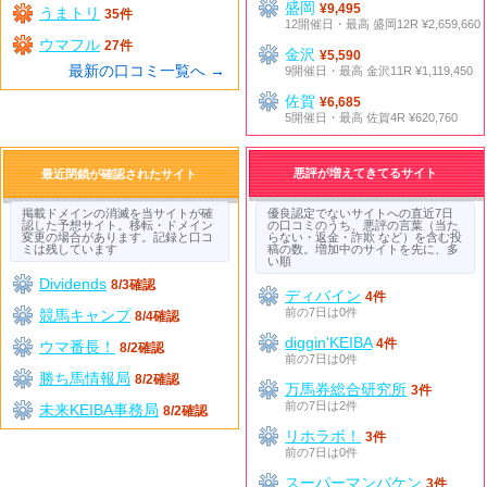
盛岡
¥9,495
うまトリ
35件
12開催日・最高 盛岡12R ¥2,659,660
ウマフル
27件
金沢
¥5,590
最新の口コミ一覧へ →
9開催日・最高 金沢11R ¥1,119,450
佐賀
¥6,685
5開催日・最高 佐賀4R ¥620,760
悪評が増えてきてるサイト
最近閉鎖が確認されたサイト
掲載ドメインの消滅を当サイトが確
優良認定でないサイトへの直近7日
認した予想サイト。移転・ドメイン
の口コミのうち、悪評の言葉（当た
変更の場合があります。記録と口コ
らない・返金・詐欺 など）を含む投
ミは残しています
稿の数。増加中のサイトを先に、多
い順
Dividends
8/3確認
ディバイン
4件
前の7日は0件
競馬キャンプ
8/4確認
diggin'KEIBA
4件
ウマ番長！
8/2確認
前の7日は0件
勝ち馬情報局
8/2確認
万馬券総合研究所
3件
前の7日は2件
未来KEIBA事務局
8/2確認
リホラボ！
3件
前の7日は0件
スーパーマンバケン
3件