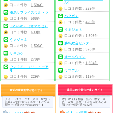
ル）
口コミ件数：
1,594件
口コミ件数：
229件
勝馬サプライズウルトラ
バクガチ
口コミ件数：
568件
口コミ件数：
420件
OMAKASE（オマカセ）
うまジェネ
口コミ件数：
490件
口コミ件数：
1,503件
うまジェネ
勝馬総合センター
口コミ件数：
1,503件
口コミ件数：
376件
サキガケ
オールウイン
口コミ件数：
278件
口コミ件数：
1,594件
ウマくる。（リニューア
ル）
ウマフル
口コミ件数：
229件
口コミ件数：
119件
昨日の的中報告が多いサイト
直近の重賞的中があるサイト
クイーンステークス（ＧⅢ・8/2(日)
昨日 8/8(土) 札幌・新潟・中京・帯
札幌）の的中報告を当サイトが公式
広・佐賀。当サイトが公式配当と確
配当と確認できたのは10サイト
認できた報告 延べ342件
シンクロ
超すごい競馬
報告3件
報告27件