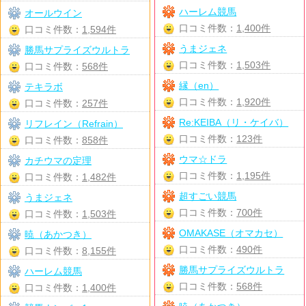
ハーレム競馬
オールウイン
口コミ件数：
1,400件
口コミ件数：
1,594件
うまジェネ
勝馬サプライズウルトラ
口コミ件数：
1,503件
口コミ件数：
568件
縁（en）
テキラボ
口コミ件数：
1,920件
口コミ件数：
257件
Re:KEIBA（リ・ケイバ）
リフレイン（Refrain）
口コミ件数：
123件
口コミ件数：
858件
ウマ☆ドラ
カチウマの定理
口コミ件数：
1,195件
口コミ件数：
1,482件
超すごい競馬
うまジェネ
口コミ件数：
700件
口コミ件数：
1,503件
OMAKASE（オマカセ）
暁（あかつき）
口コミ件数：
490件
口コミ件数：
8,155件
勝馬サプライズウルトラ
ハーレム競馬
口コミ件数：
568件
口コミ件数：
1,400件