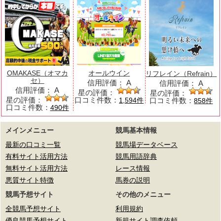
OMAKASE（オマカ
オールウイン
リフレイン（Refrain）
セ）
信用評価：
A
信用評価：
A
信用評価：
A
星の評価：
星の評価：
星の評価：
口コミ件数：
口コミ件数：
1,594件
858件
口コミ件数：
490件
メインメニュー
競馬基本情報
最新の口コミ一覧
競馬場データベース
有料サイト活用方法
競馬用語辞典
無料サイト活用方法
レース情報
悪質サイト特徴
馬券の説明
競馬予想サイト
その他のメニュー
全競馬予想サイト
利用規約
優良競馬予想サイト
新規サイト調査依頼