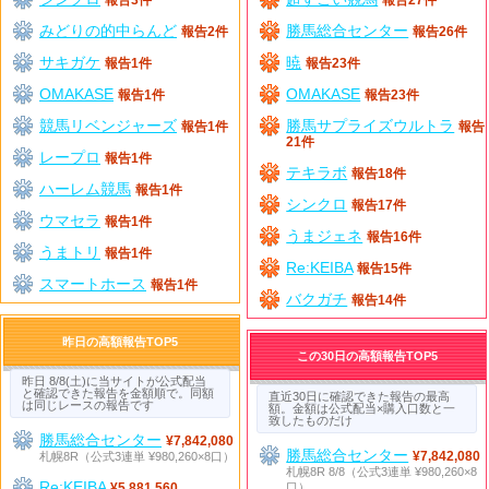
みどりの的中らんど
勝馬総合センター
報告2件
報告26件
サキガケ
暁
報告1件
報告23件
OMAKASE
OMAKASE
報告1件
報告23件
競馬リベンジャーズ
勝馬サプライズウルトラ
報告1件
報告
21件
レープロ
報告1件
テキラボ
報告18件
ハーレム競馬
報告1件
シンクロ
報告17件
ウマセラ
報告1件
うまジェネ
報告16件
うまトリ
報告1件
Re:KEIBA
報告15件
スマートホース
報告1件
バクガチ
報告14件
昨日の高額報告TOP5
この30日の高額報告TOP5
昨日 8/8(土)に当サイトが公式配当
と確認できた報告を金額順で。同額
直近30日に確認できた報告の最高
は同じレースの報告です
額。金額は公式配当×購入口数と一
致したものだけ
勝馬総合センター
¥7,842,080
勝馬総合センター
札幌8R（公式3連単 ¥980,260×8口）
¥7,842,080
札幌8R 8/8（公式3連単 ¥980,260×8
Re:KEIBA
口）
¥5,881,560