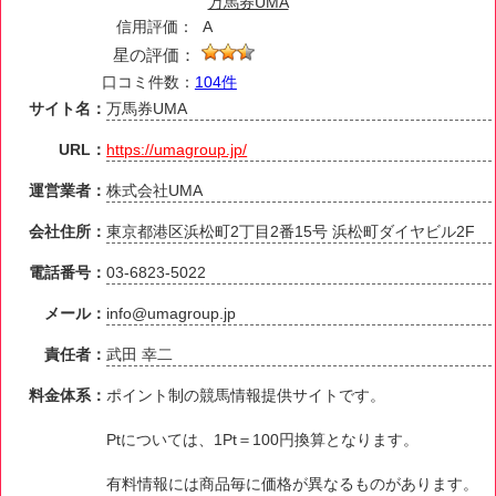
万馬券UMA
信用評価：
A
星の評価：
口コミ件数：
104件
サイト名：
万馬券UMA
URL：
https://umagroup.jp/
運営業者：
株式会社UMA
会社住所：
東京都港区浜松町2丁目2番15号 浜松町ダイヤビル2F
電話番号：
03-6823-5022
メール：
info@umagroup.jp
責任者：
武田 幸二
料金体系：
ポイント制の競馬情報提供サイトです。
Ptについては、1Pt＝100円換算となります。
有料情報には商品毎に価格が異なるものがあります。