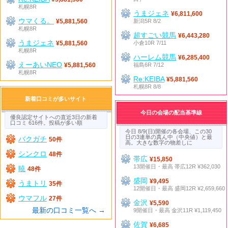
札幌8R
うまジェネ
¥6,811,600
ウマくる。
新潟5R 8/2
¥5,881,560
札幌8R
超すごい競馬
¥6,443,280
うまジェネ
小倉10R 7/11
¥5,881,560
札幌8R
ハーレム競馬
¥6,285,400
えーあいNEO
福島6R 7/12
¥5,881,560
札幌8R
Re:KEIBA
¥5,881,560
札幌8R 8/8
新着口コミが多いサイト
今日の会場の配当基準線
優良認定サイトへの直近3日の新着
口コミ 616件。投稿が多い順
今日 8/9(日)開催の各会場、この30
日の3連単の真ん中（中央値）と最
バクガチ
50件
高。大きな数字の物差しに
シンクロ
48件
帯広
¥15,850
13開催日・最高 帯広12R ¥362,030
暁
48件
盛岡
¥9,495
うまトリ
35件
12開催日・最高 盛岡12R ¥2,659,660
ウマフル
27件
金沢
¥5,590
最新の口コミ一覧へ →
9開催日・最高 金沢11R ¥1,119,450
佐賀
¥6,685