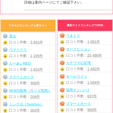
詳細は案内ページにてご確認下さい。
優良サイトランキングTOP20
アクセスランキング上昇サイト
うまトリ
原点
口コミ件数：
1,081件
口コミ件数：
3,891件
ターフビジョン
ウマ☆ドラ
口コミ件数：
20,486件
口コミ件数：
1,195件
カチウマの定理
えーあいNEO
口コミ件数：
1,482件
口コミ件数：
1,832件
オールウイン
スマートホース
口コミ件数：
1,594件
口コミ件数：
968件
競馬ナンバー1
MODS競馬（モッズ競馬）
口コミ件数：
697件
口コミ件数：
204件
スマートホース
シンクロ（Synchro）
口コミ件数：
968件
口コミ件数：
303件