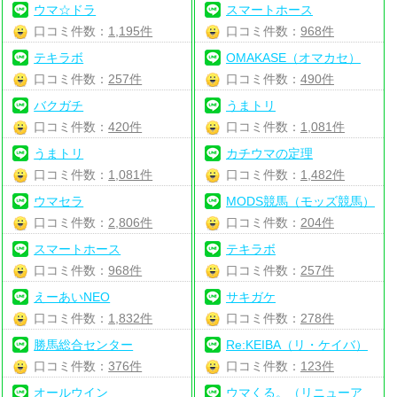
ウマ☆ドラ
スマートホース
口コミ件数：
1,195件
口コミ件数：
968件
テキラボ
OMAKASE（オマカセ）
口コミ件数：
257件
口コミ件数：
490件
バクガチ
うまトリ
口コミ件数：
420件
口コミ件数：
1,081件
うまトリ
カチウマの定理
口コミ件数：
1,081件
口コミ件数：
1,482件
ウマセラ
MODS競馬（モッズ競馬）
口コミ件数：
2,806件
口コミ件数：
204件
スマートホース
テキラボ
口コミ件数：
968件
口コミ件数：
257件
えーあいNEO
サキガケ
口コミ件数：
1,832件
口コミ件数：
278件
勝馬総合センター
Re:KEIBA（リ・ケイバ）
口コミ件数：
376件
口コミ件数：
123件
オールウイン
ウマくる。（リニューア