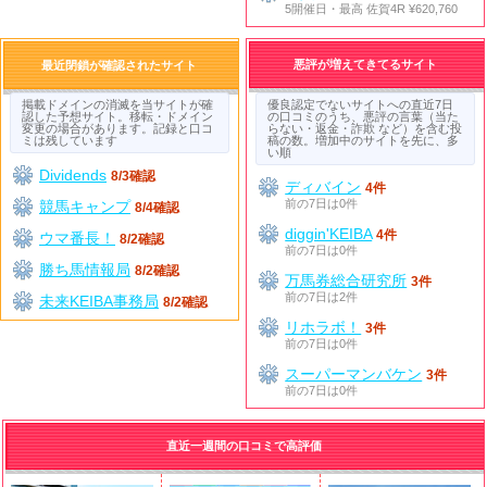
5開催日・最高 佐賀4R ¥620,760
悪評が増えてきてるサイト
最近閉鎖が確認されたサイト
掲載ドメインの消滅を当サイトが確
優良認定でないサイトへの直近7日
認した予想サイト。移転・ドメイン
の口コミのうち、悪評の言葉（当た
変更の場合があります。記録と口コ
らない・返金・詐欺 など）を含む投
ミは残しています
稿の数。増加中のサイトを先に、多
い順
Dividends
8/3確認
ディバイン
4件
前の7日は0件
競馬キャンプ
8/4確認
diggin'KEIBA
4件
ウマ番長！
8/2確認
前の7日は0件
勝ち馬情報局
8/2確認
万馬券総合研究所
3件
前の7日は2件
未来KEIBA事務局
8/2確認
リホラボ！
3件
前の7日は0件
スーパーマンバケン
3件
前の7日は0件
直近一週間の口コミで高評価