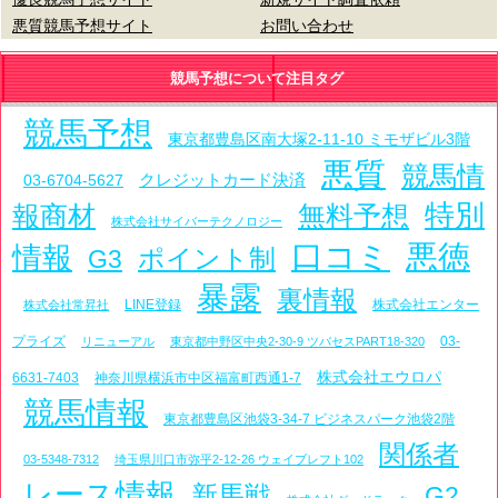
悪質競馬予想サイト
お問い合わせ
競馬予想について注目タグ
競馬予想
東京都豊島区南大塚2-11-10 ミモザビル3階
悪質
競馬情
クレジットカード決済
03-6704-5627
特別
報商材
無料予想
株式会社サイバーテクノロジー
口コミ
悪徳
情報
ポイント制
G3
暴露
裏情報
LINE登録
株式会社エンター
株式会社常昇社
プライズ
03-
リニューアル
東京都中野区中央2-30-9 ツバセスPART18-320
株式会社エウロパ
6631-7403
神奈川県横浜市中区福富町西通1-7
競馬情報
東京都豊島区池袋3-34-7 ビジネスパーク池袋2階
関係者
03-5348-7312
埼玉県川口市弥平2-12-26 ウェイブレフト102
レース情報
新馬戦
G2