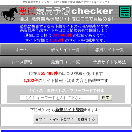
悪質競馬予想チェッカー！口コミ情報で悪質競馬予想サイトをチェック！
競馬に投資するなら予想サイトの活用が効率的です。
悪質競馬予想サイトを口コミ情報共有で回避しよう！
855,468件
現在口コミ数は
の投稿があります。
1,102件
サイト情報は
のサイトを掲載中です。
ホーム
優良サイト一覧
悪質サイト一覧
レース情報
最新口コミ一覧
予想サイト攻略法
現在:
855,468件
の口コミ投稿があります
1,102件
のサイト情報・調査内容も掲載中です
サイト名・運営会社名・フリーワードで検索
新規サイト登録
下記ボタンから
出来ます！