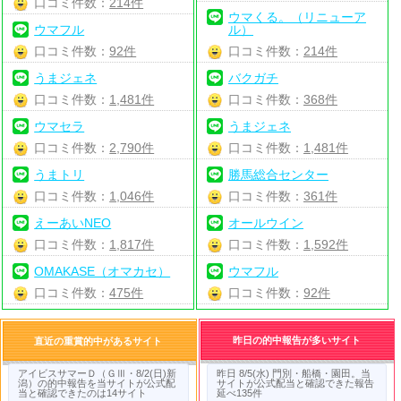
口コミ件数：
214件
ウマくる。（リニューア
ウマフル
ル）
口コミ件数：
92件
口コミ件数：
214件
うまジェネ
バクガチ
口コミ件数：
1,481件
口コミ件数：
368件
ウマセラ
うまジェネ
口コミ件数：
2,790件
口コミ件数：
1,481件
うまトリ
勝馬総合センター
口コミ件数：
1,046件
口コミ件数：
361件
えーあいNEO
オールウイン
口コミ件数：
1,817件
口コミ件数：
1,592件
OMAKASE（オマカセ）
ウマフル
口コミ件数：
475件
口コミ件数：
92件
昨日の的中報告が多いサイト
直近の重賞的中があるサイト
アイビスサマーＤ（ＧⅢ・8/2(日)新
昨日 8/5(水) 門別・船橋・園田。当
潟）の的中報告を当サイトが公式配
サイトが公式配当と確認できた報告
当と確認できたのは14サイト
延べ135件