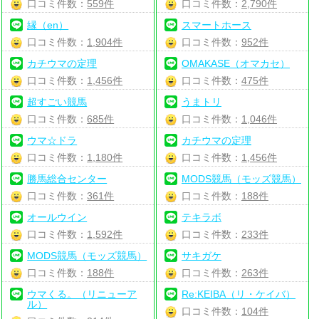
口コミ件数：
559件
口コミ件数：
2,790件
縁（en）
スマートホース
口コミ件数：
1,904件
口コミ件数：
952件
カチウマの定理
OMAKASE（オマカセ）
口コミ件数：
1,456件
口コミ件数：
475件
超すごい競馬
うまトリ
口コミ件数：
685件
口コミ件数：
1,046件
ウマ☆ドラ
カチウマの定理
口コミ件数：
1,180件
口コミ件数：
1,456件
勝馬総合センター
MODS競馬（モッズ競馬）
口コミ件数：
361件
口コミ件数：
188件
オールウイン
テキラボ
口コミ件数：
1,592件
口コミ件数：
233件
MODS競馬（モッズ競馬）
サキガケ
口コミ件数：
188件
口コミ件数：
263件
ウマくる。（リニューア
Re:KEIBA（リ・ケイバ）
ル）
口コミ件数：
104件