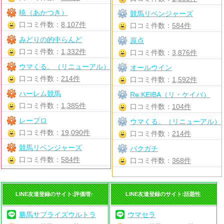
暁（あかつき）
競馬リベンジャーズ
口コミ件数：
8,107件
口コミ件数：
584件
みどりの的中らんど
原点
口コミ件数：
1,332件
口コミ件数：
3,876件
ウマくる。（リニューアル）
オールウイン
口コミ件数：
214件
口コミ件数：
1,592件
ハーレム競馬
Re:KEIBA（リ・ケイバ）
口コミ件数：
1,385件
口コミ件数：
104件
レープロ
ウマくる。（リニューアル）
口コミ件数：
19,090件
口コミ件数：
214件
競馬リベンジャーズ
バクガチ
口コミ件数：
584件
口コミ件数：
368件
LINE友達登録のサイト:評価増↑
LINE友達登録のサイト:話題性
勝馬サプライズウルトラ
ウマセラ