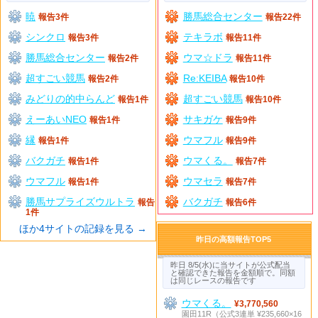
暁
勝馬総合センター
報告3件
報告22件
シンクロ
テキラボ
報告3件
報告11件
勝馬総合センター
ウマ☆ドラ
報告2件
報告11件
超すごい競馬
Re:KEIBA
報告2件
報告10件
みどりの的中らんど
超すごい競馬
報告1件
報告10件
えーあいNEO
サキガケ
報告1件
報告9件
縁
ウマフル
報告1件
報告9件
バクガチ
ウマくる。
報告1件
報告7件
ウマフル
ウマセラ
報告1件
報告7件
勝馬サプライズウルトラ
バクガチ
報告
報告6件
1件
ほか4サイトの記録を見る →
昨日の高額報告TOP5
昨日 8/5(水)に当サイトが公式配当
と確認できた報告を金額順で。同額
は同じレースの報告です
ウマくる。
¥3,770,560
園田11R（公式3連単 ¥235,660×16