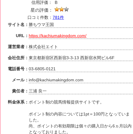
信用評価：
B
星の評価：
口コミ件数：
781件
サイト名：
勝ちウマ王国
URL：
https://kachiumakingdom.com/
運営業者：
株式会社エイト
会社住所：
東京都新宿区西新宿3-3-13 西新宿水間ビル6F
電話番号：
03-6805-0121
メール：
info@kachiumakingdom.com
責任者：
三浦 良一
料金体系：
ポイント制の競馬情報提供サイトです。
ポイント制の内容については1pt＝100円となっていま
した。
尚、ポイントの有効期限は個々の購入日から6ヵ月以内
となっておりました。