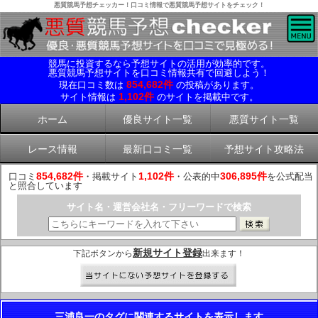
悪質競馬予想チェッカー！口コミ情報で悪質競馬予想サイトをチェック！
競馬に投資するなら予想サイトの活用が効率的です。
悪質競馬予想サイトを口コミ情報共有で回避しよう！
854,682件
現在口コミ数は
の投稿があります。
1,102件
サイト情報は
のサイトを掲載中です。
ホーム
優良サイト一覧
悪質サイト一覧
レース情報
最新口コミ一覧
予想サイト攻略法
854,682件
1,102件
306,895件
口コミ
・掲載サイト
・公表的中
を公式配当
と照合しています
サイト名・運営会社名・フリーワードで検索
新規サイト登録
下記ボタンから
出来ます！
三浦良一のタグに関連するサイトを表示します