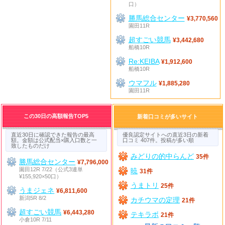
口）
勝馬総合センター
¥3,770,560
園田11R
超すごい競馬
¥3,442,680
船橋10R
Re:KEIBA
¥1,912,600
船橋10R
ウマフル
¥1,885,280
園田11R
この30日の高額報告TOP5
新着口コミが多いサイト
直近30日に確認できた報告の最高
優良認定サイトへの直近3日の新着
額。金額は公式配当×購入口数と一
口コミ 407件。投稿が多い順
致したものだけ
みどりの的中らんど
35件
勝馬総合センター
¥7,796,000
園田12R 7/22（公式3連単
暁
31件
¥155,920×50口）
うまトリ
25件
うまジェネ
¥6,811,600
新潟5R 8/2
カチウマの定理
21件
超すごい競馬
¥6,443,280
テキラボ
21件
小倉10R 7/11