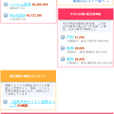
最新の口コミ一覧へ →
ハーレム競馬
¥6,285,400
福島6R 7/12
今日の会場の配当基準線
Re:KEIBA
¥5,727,360
小倉10R 7/11
今日 8/6(木)開催の各会場、この30
日の3連単の真ん中（中央値）と最
高。大きな数字の物差しに
門別
¥7,250
14開催日・最高 門別1R ¥969,950
船橋
¥8,865
4開催日・最高 船橋5R ¥512,630
園田
¥6,450
13開催日・最高 園田9R ¥12,394,160
最近閉鎖が確認されたサイト
掲載ドメインの消滅を当サイトが確
認した予想サイト。移転・ドメイン
変更の場合があります。記録と口コ
ミは残しています
《競馬予想サイト》競馬キャ
ンプ
8/4確認