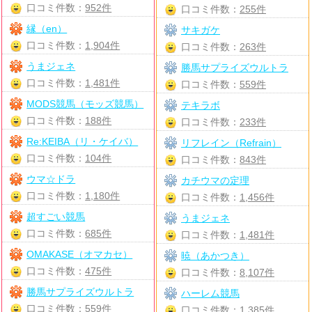
口コミ件数：
952件
口コミ件数：
255件
縁（en）
サキガケ
口コミ件数：
1,904件
口コミ件数：
263件
うまジェネ
勝馬サプライズウルトラ
口コミ件数：
1,481件
口コミ件数：
559件
MODS競馬（モッズ競馬）
テキラボ
口コミ件数：
188件
口コミ件数：
233件
Re:KEIBA（リ・ケイバ）
リフレイン（Refrain）
口コミ件数：
104件
口コミ件数：
843件
ウマ☆ドラ
カチウマの定理
口コミ件数：
1,180件
口コミ件数：
1,456件
超すごい競馬
うまジェネ
口コミ件数：
685件
口コミ件数：
1,481件
OMAKASE（オマカセ）
暁（あかつき）
口コミ件数：
475件
口コミ件数：
8,107件
勝馬サプライズウルトラ
ハーレム競馬
口コミ件数：
559件
口コミ件数：
1,385件