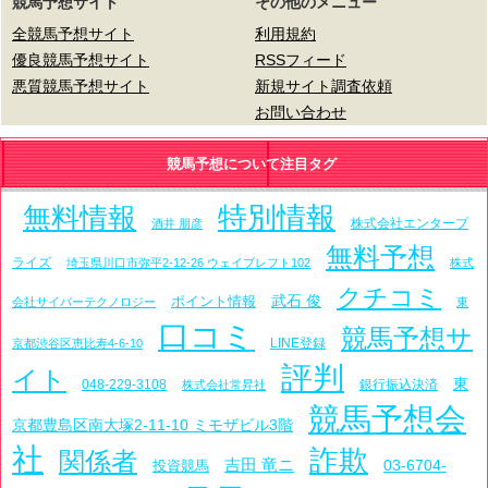
競馬予想サイト
その他のメニュー
全競馬予想サイト
利用規約
優良競馬予想サイト
RSSフィード
悪質競馬予想サイト
新規サイト調査依頼
お問い合わせ
競馬予想について注目タグ
特別情報
無料情報
株式会社エンタープ
酒井 朋彦
無料予想
ライズ
埼玉県川口市弥平2-12-26 ウェイブレフト102
株式
クチコミ
武石 俊
ポイント情報
会社サイバーテクノロジー
東
口コミ
競馬予想サ
LINE登録
京都渋谷区恵比寿4-6-10
評判
イト
東
048-229-3108
銀行振込決済
株式会社常昇社
競馬予想会
京都豊島区南大塚2-11-10 ミモザビル3階
社
詐欺
関係者
吉田 竜ニ
03-6704-
投資競馬