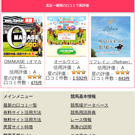
直近一週間の口コミで高評価
OMAKASE（オマカ
オールウイン
リフレイン（Refrain）
セ）
信用評価：
A
信用評価：
A
信用評価：
A
星の評価：
星の評価：
星の評価：
口コミ件数：
口コミ件数：
1,592件
843件
口コミ件数：
475件
メインメニュー
競馬基本情報
最新の口コミ一覧
競馬場データベース
有料サイト活用方法
競馬用語辞典
無料サイト活用方法
レース情報
悪質サイト特徴
馬券の説明