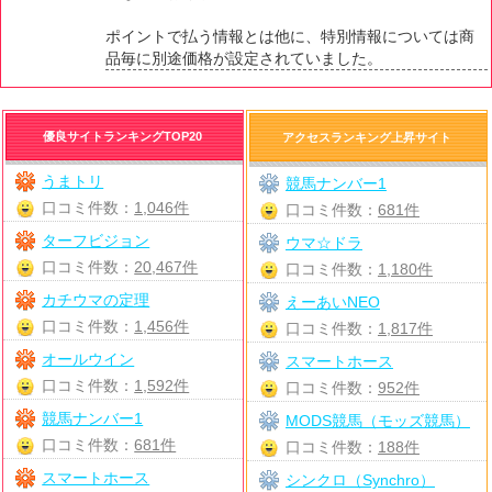
ポイントで払う情報とは他に、特別情報については商
品毎に別途価格が設定されていました。
優良サイトランキングTOP20
アクセスランキング上昇サイト
うまトリ
競馬ナンバー1
口コミ件数：
1,046件
口コミ件数：
681件
ターフビジョン
ウマ☆ドラ
口コミ件数：
20,467件
口コミ件数：
1,180件
カチウマの定理
えーあいNEO
口コミ件数：
1,456件
口コミ件数：
1,817件
オールウイン
スマートホース
口コミ件数：
1,592件
口コミ件数：
952件
競馬ナンバー1
MODS競馬（モッズ競馬）
口コミ件数：
681件
口コミ件数：
188件
スマートホース
シンクロ（Synchro）