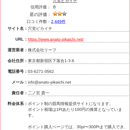
穴党ピカイチ
信用評価：
B
星の評価：
口コミ件数：
2,449件
サイト名：
穴党ピカイチ
URL：
https://www.anato-pikaichi.net/
運営業者：
株式会社リーフ
会社住所：
東京都新宿区下落合1-3-6
電話番号：
03-6271-0562
メール：
info@anato-pikaichi.net
責任者：
二ノ宮 貴一
料金体系：
ポイント制の競馬情報提供サイトになります。
ポイント相場は1Ptあたり100円の換算となっていま
す。
ポイント購入ページでは、30pt〜300Ptまで購入でき、