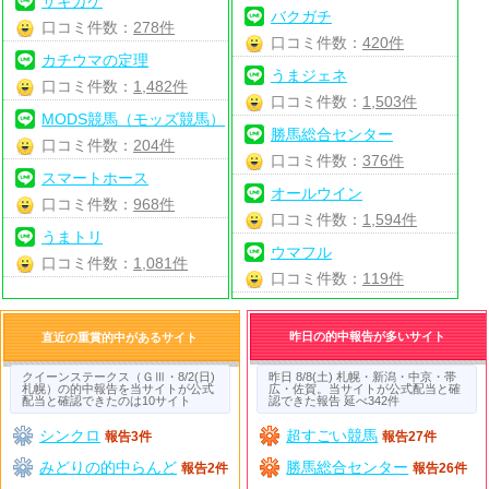
サキガケ
バクガチ
口コミ件数：
278件
口コミ件数：
420件
カチウマの定理
うまジェネ
口コミ件数：
1,482件
口コミ件数：
1,503件
MODS競馬（モッズ競馬）
勝馬総合センター
口コミ件数：
204件
口コミ件数：
376件
スマートホース
オールウイン
口コミ件数：
968件
口コミ件数：
1,594件
うまトリ
ウマフル
口コミ件数：
1,081件
口コミ件数：
119件
昨日の的中報告が多いサイト
直近の重賞的中があるサイト
クイーンステークス（ＧⅢ・8/2(日)
昨日 8/8(土) 札幌・新潟・中京・帯
札幌）の的中報告を当サイトが公式
広・佐賀。当サイトが公式配当と確
配当と確認できたのは10サイト
認できた報告 延べ342件
シンクロ
超すごい競馬
報告3件
報告27件
みどりの的中らんど
勝馬総合センター
報告2件
報告26件