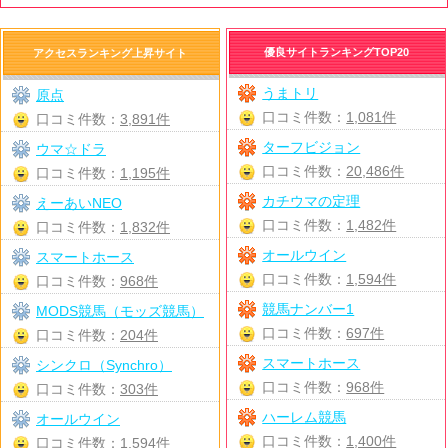
優良サイトランキングTOP20
アクセスランキング上昇サイト
うまトリ
原点
口コミ件数：
1,081件
口コミ件数：
3,891件
ターフビジョン
ウマ☆ドラ
口コミ件数：
20,486件
口コミ件数：
1,195件
カチウマの定理
えーあいNEO
口コミ件数：
1,482件
口コミ件数：
1,832件
オールウイン
スマートホース
口コミ件数：
1,594件
口コミ件数：
968件
競馬ナンバー1
MODS競馬（モッズ競馬）
口コミ件数：
697件
口コミ件数：
204件
スマートホース
シンクロ（Synchro）
口コミ件数：
968件
口コミ件数：
303件
ハーレム競馬
オールウイン
口コミ件数：
1,400件
口コミ件数：
1,594件