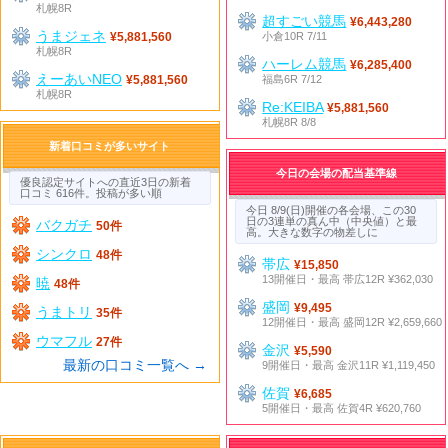
札幌8R
超すごい競馬
¥6,443,280
うまジェネ
小倉10R 7/11
¥5,881,560
札幌8R
ハーレム競馬
¥6,285,400
えーあいNEO
福島6R 7/12
¥5,881,560
札幌8R
Re:KEIBA
¥5,881,560
札幌8R 8/8
新着口コミが多いサイト
今日の会場の配当基準線
優良認定サイトへの直近3日の新着
口コミ 616件。投稿が多い順
今日 8/9(日)開催の各会場、この30
日の3連単の真ん中（中央値）と最
バクガチ
50件
高。大きな数字の物差しに
シンクロ
48件
帯広
¥15,850
13開催日・最高 帯広12R ¥362,030
暁
48件
盛岡
¥9,495
うまトリ
35件
12開催日・最高 盛岡12R ¥2,659,660
ウマフル
27件
金沢
¥5,590
最新の口コミ一覧へ →
9開催日・最高 金沢11R ¥1,119,450
佐賀
¥6,685
5開催日・最高 佐賀4R ¥620,760