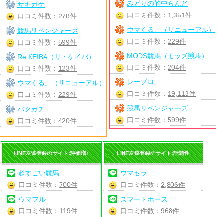
みどりの的中らんど
サキガケ
口コミ件数：
1,351件
口コミ件数：
278件
ウマくる。（リニューアル）
競馬リベンジャーズ
口コミ件数：
229件
口コミ件数：
599件
MODS競馬（モッズ競馬）
Re:KEIBA（リ・ケイバ）
口コミ件数：
204件
口コミ件数：
123件
レープロ
ウマくる。（リニューアル）
口コミ件数：
19,113件
口コミ件数：
229件
競馬リベンジャーズ
バクガチ
口コミ件数：
599件
口コミ件数：
420件
LINE友達登録のサイト:評価増↑
LINE友達登録のサイト:話題性
超すごい競馬
ウマセラ
口コミ件数：
700件
口コミ件数：
2,806件
ウマフル
スマートホース
口コミ件数：
119件
口コミ件数：
968件