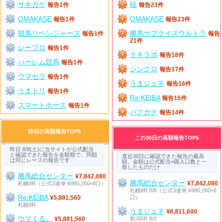
サキガケ
暁
報告1件
報告23件
OMAKASE
OMAKASE
報告1件
報告23件
競馬リベンジャーズ
勝馬サプライズウルトラ
報告1件
報告
21件
レープロ
報告1件
テキラボ
報告18件
ハーレム競馬
報告1件
シンクロ
報告17件
ウマセラ
報告1件
うまジェネ
報告16件
うまトリ
報告1件
Re:KEIBA
報告15件
スマートホース
報告1件
バクガチ
報告14件
昨日の高額報告TOP5
この30日の高額報告TOP5
昨日 8/8(土)に当サイトが公式配当
と確認できた報告を金額順で。同額
直近30日に確認できた報告の最高
は同じレースの報告です
額。金額は公式配当×購入口数と一
致したものだけ
勝馬総合センター
¥7,842,080
勝馬総合センター
札幌8R（公式3連単 ¥980,260×8口）
¥7,842,080
札幌8R 8/8（公式3連単 ¥980,260×8
Re:KEIBA
口）
¥5,881,560
札幌8R
うまジェネ
¥6,811,600
ウマくる。
新潟5R 8/2
¥5,881,560