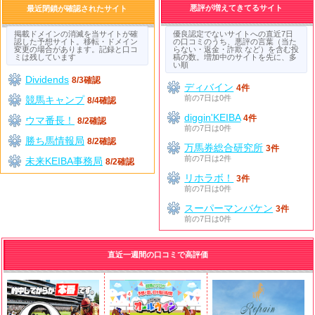
悪評が増えてきてるサイト
最近閉鎖が確認されたサイト
掲載ドメインの消滅を当サイトが確
優良認定でないサイトへの直近7日
認した予想サイト。移転・ドメイン
の口コミのうち、悪評の言葉（当た
変更の場合があります。記録と口コ
らない・返金・詐欺 など）を含む投
ミは残しています
稿の数。増加中のサイトを先に、多
い順
Dividends
8/3確認
ディバイン
4件
前の7日は0件
競馬キャンプ
8/4確認
diggin'KEIBA
4件
ウマ番長！
8/2確認
前の7日は0件
勝ち馬情報局
8/2確認
万馬券総合研究所
3件
前の7日は2件
未来KEIBA事務局
8/2確認
リホラボ！
3件
前の7日は0件
スーパーマンバケン
3件
前の7日は0件
直近一週間の口コミで高評価