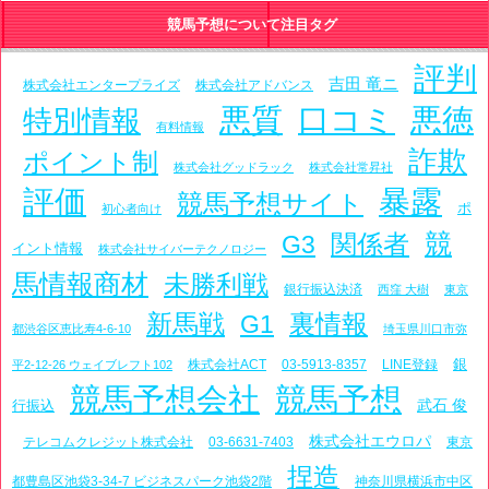
競馬予想について注目タグ
評判
吉田 竜ニ
株式会社エンタープライズ
株式会社アドバンス
悪質
口コミ
悪徳
特別情報
有料情報
詐欺
ポイント制
株式会社グッドラック
株式会社常昇社
評価
暴露
競馬予想サイト
ポ
初心者向け
競
関係者
G3
イント情報
株式会社サイバーテクノロジー
馬情報商材
未勝利戦
銀行振込決済
西窪 大樹
東京
新馬戦
裏情報
G1
都渋谷区恵比寿4-6-10
埼玉県川口市弥
銀
株式会社ACT
03-5913-8357
LINE登録
平2-12-26 ウェイブレフト102
競馬予想会社
競馬予想
武石 俊
行振込
株式会社エウロパ
テレコムクレジット株式会社
03-6631-7403
東京
捏造
都豊島区池袋3-34-7 ビジネスパーク池袋2階
神奈川県横浜市中区