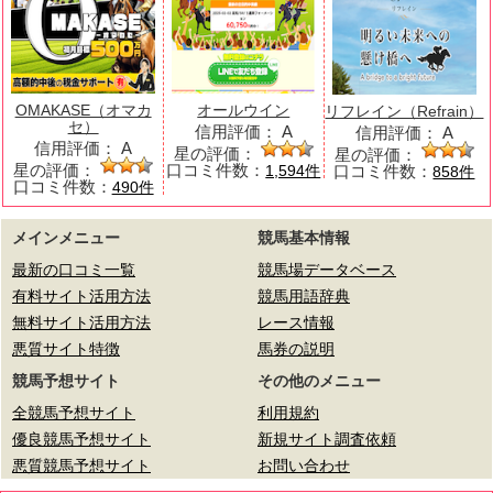
OMAKASE（オマカ
オールウイン
リフレイン（Refrain）
セ）
信用評価：
A
信用評価：
A
信用評価：
A
星の評価：
星の評価：
星の評価：
口コミ件数：
口コミ件数：
1,594件
858件
口コミ件数：
490件
メインメニュー
競馬基本情報
最新の口コミ一覧
競馬場データベース
有料サイト活用方法
競馬用語辞典
無料サイト活用方法
レース情報
悪質サイト特徴
馬券の説明
競馬予想サイト
その他のメニュー
全競馬予想サイト
利用規約
優良競馬予想サイト
新規サイト調査依頼
悪質競馬予想サイト
お問い合わせ