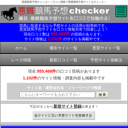
悪質競馬予想チェッカー！口コミ情報で悪質競馬予想サイトをチェック！
競馬に投資するなら予想サイトの活用が効率的です。
悪質競馬予想サイトを口コミ情報共有で回避しよう！
855,468件
現在口コミ数は
の投稿があります。
1,102件
サイト情報は
のサイトを掲載中です。
ホーム
優良サイト一覧
悪質サイト一覧
レース情報
最新口コミ一覧
予想サイト攻略法
現在:
855,468件
の口コミ投稿があります
1,102件
のサイト情報・調査内容も掲載中です
サイト名・運営会社名・フリーワードで検索
新規サイト登録
下記ボタンから
出来ます！