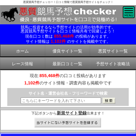
悪質競馬予想チェッカー！口コミ情報で悪質競馬予想サイトをチェック！
競馬に投資するなら予想サイトの活用が効率的です。
悪質競馬予想サイトを口コミ情報共有で回避しよう！
855,468件
現在口コミ数は
の投稿があります。
1,102件
サイト情報は
のサイトを掲載中です。
ホーム
優良サイト一覧
悪質サイト一覧
レース情報
最新口コミ一覧
予想サイト攻略法
現在:
855,468件
の口コミ投稿があります
1,102件
のサイト情報・調査内容も掲載中です
サイト名・運営会社名・フリーワードで検索
新規サイト登録
下記ボタンから
出来ます！