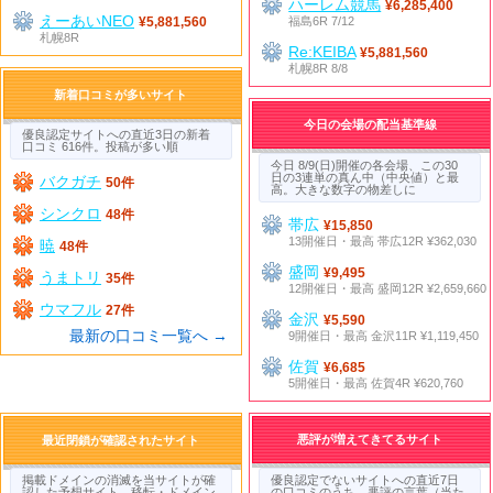
ハーレム競馬
¥6,285,400
えーあいNEO
福島6R 7/12
¥5,881,560
札幌8R
Re:KEIBA
¥5,881,560
札幌8R 8/8
新着口コミが多いサイト
今日の会場の配当基準線
優良認定サイトへの直近3日の新着
口コミ 616件。投稿が多い順
今日 8/9(日)開催の各会場、この30
日の3連単の真ん中（中央値）と最
バクガチ
50件
高。大きな数字の物差しに
シンクロ
48件
帯広
¥15,850
13開催日・最高 帯広12R ¥362,030
暁
48件
盛岡
¥9,495
うまトリ
35件
12開催日・最高 盛岡12R ¥2,659,660
ウマフル
27件
金沢
¥5,590
最新の口コミ一覧へ →
9開催日・最高 金沢11R ¥1,119,450
佐賀
¥6,685
5開催日・最高 佐賀4R ¥620,760
悪評が増えてきてるサイト
最近閉鎖が確認されたサイト
掲載ドメインの消滅を当サイトが確
優良認定でないサイトへの直近7日
認した予想サイト。移転・ドメイン
の口コミのうち、悪評の言葉（当た