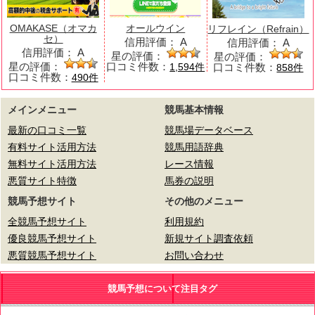
OMAKASE（オマカ
オールウイン
リフレイン（Refrain）
セ）
信用評価：
A
信用評価：
A
信用評価：
A
星の評価：
星の評価：
星の評価：
口コミ件数：
口コミ件数：
1,594件
858件
口コミ件数：
490件
メインメニュー
競馬基本情報
最新の口コミ一覧
競馬場データベース
有料サイト活用方法
競馬用語辞典
無料サイト活用方法
レース情報
悪質サイト特徴
馬券の説明
競馬予想サイト
その他のメニュー
全競馬予想サイト
利用規約
優良競馬予想サイト
新規サイト調査依頼
悪質競馬予想サイト
お問い合わせ
競馬予想について注目タグ