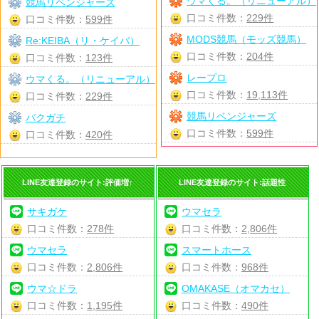
ウマくる。（リニューアル）
競馬リベンジャーズ
口コミ件数：
229件
口コミ件数：
599件
MODS競馬（モッズ競馬）
Re:KEIBA（リ・ケイバ）
口コミ件数：
204件
口コミ件数：
123件
レープロ
ウマくる。（リニューアル）
口コミ件数：
19,113件
口コミ件数：
229件
競馬リベンジャーズ
バクガチ
口コミ件数：
599件
口コミ件数：
420件
LINE友達登録のサイト:評価増↑
LINE友達登録のサイト:話題性
サキガケ
ウマセラ
口コミ件数：
278件
口コミ件数：
2,806件
ウマセラ
スマートホース
口コミ件数：
2,806件
口コミ件数：
968件
ウマ☆ドラ
OMAKASE（オマカセ）
口コミ件数：
1,195件
口コミ件数：
490件