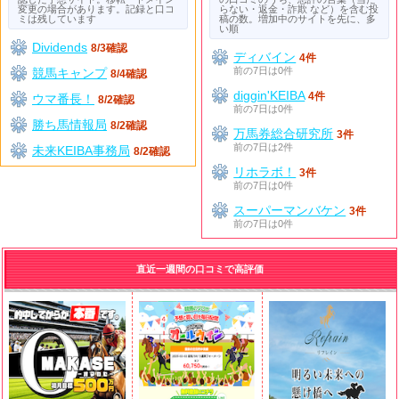
変更の場合があります。記録と口コ
らない・返金・詐欺 など）を含む投
ミは残しています
稿の数。増加中のサイトを先に、多
い順
Dividends
8/3確認
ディバイン
4件
前の7日は0件
競馬キャンプ
8/4確認
diggin'KEIBA
4件
ウマ番長！
8/2確認
前の7日は0件
勝ち馬情報局
8/2確認
万馬券総合研究所
3件
前の7日は2件
未来KEIBA事務局
8/2確認
リホラボ！
3件
前の7日は0件
スーパーマンバケン
3件
前の7日は0件
直近一週間の口コミで高評価