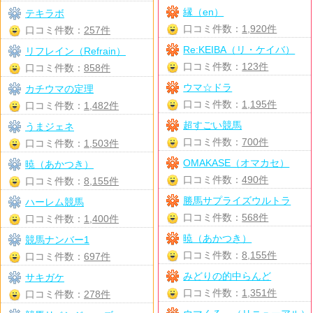
縁（en）
テキラボ
口コミ件数：
1,920件
口コミ件数：
257件
Re:KEIBA（リ・ケイバ）
リフレイン（Refrain）
口コミ件数：
123件
口コミ件数：
858件
ウマ☆ドラ
カチウマの定理
口コミ件数：
1,195件
口コミ件数：
1,482件
超すごい競馬
うまジェネ
口コミ件数：
700件
口コミ件数：
1,503件
OMAKASE（オマカセ）
暁（あかつき）
口コミ件数：
490件
口コミ件数：
8,155件
勝馬サプライズウルトラ
ハーレム競馬
口コミ件数：
568件
口コミ件数：
1,400件
暁（あかつき）
競馬ナンバー1
口コミ件数：
8,155件
口コミ件数：
697件
みどりの的中らんど
サキガケ
口コミ件数：
1,351件
口コミ件数：
278件