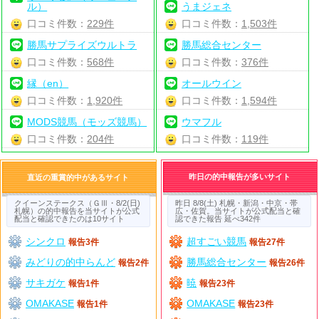
ル）
うまジェネ
口コミ件数：
229件
口コミ件数：
1,503件
勝馬サプライズウルトラ
勝馬総合センター
口コミ件数：
568件
口コミ件数：
376件
縁（en）
オールウイン
口コミ件数：
1,920件
口コミ件数：
1,594件
MODS競馬（モッズ競馬）
ウマフル
口コミ件数：
204件
口コミ件数：
119件
昨日の的中報告が多いサイト
直近の重賞的中があるサイト
クイーンステークス（ＧⅢ・8/2(日)
昨日 8/8(土) 札幌・新潟・中京・帯
札幌）の的中報告を当サイトが公式
広・佐賀。当サイトが公式配当と確
配当と確認できたのは10サイト
認できた報告 延べ342件
シンクロ
超すごい競馬
報告3件
報告27件
みどりの的中らんど
勝馬総合センター
報告2件
報告26件
サキガケ
暁
報告1件
報告23件
OMAKASE
OMAKASE
報告1件
報告23件