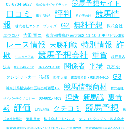
競馬予想サイト
03-6704-5627
株式会社グッドラック
口コミ
評判
競馬情
銀行振込
初心者向け
報
無料予想
G2
株式会社
株式会社エンタープライズ
吉田 竜ニ
エウロパ
東京都豊島区南大塚2-11-10 ミモザビル3階
レース情報
特別情報
詐
未勝利戦
競馬予想会社
欺
重賞
銀行振込
リニューアル
関係者
平場
武石 俊
決済
048-229-3108
03-5348-7312
G3
クレジットカード決済
西窪 大樹
東京都渋谷区恵比寿4-6-10
競馬情報商材
神奈川県横浜市中区福富町西通1-7
株式会社
捏造
新馬戦
裏情
03-6631-7403
サイバーテクノロジー
評価
競馬予想
報
クチコミ
LINE登録
株
株式会社アドバンス
テレコムクレジット株式会社
式会社常昇社
酒井 朋彦
東京都豊島区池袋3-34-7 ビジネスパーク池袋2階
東京都中野区中央2-30-9 ツ