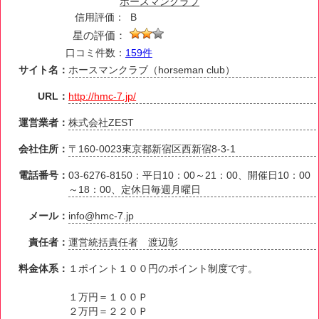
ホースマンクラブ
信用評価：
B
星の評価：
口コミ件数：
159件
サイト名：
ホースマンクラブ（horseman club）
URL：
http://hmc-7.jp/
運営業者：
株式会社ZEST
会社住所：
〒160-0023東京都新宿区西新宿8-3-1
電話番号：
03-6276-8150：平日10：00～21：00、開催日10：00
～18：00、定休日毎週月曜日
メール：
info@hmc-7.jp
責任者：
運営統括責任者 渡辺彰
料金体系：
１ポイント１００円のポイント制度です。
１万円＝１００Ｐ
２万円＝２２０Ｐ