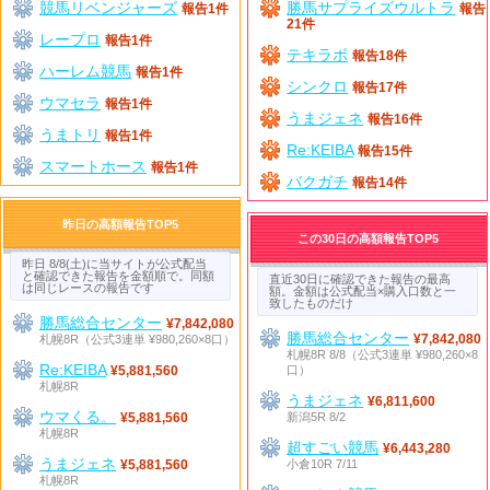
競馬リベンジャーズ
勝馬サプライズウルトラ
報告1件
報告
21件
レープロ
報告1件
テキラボ
報告18件
ハーレム競馬
報告1件
シンクロ
報告17件
ウマセラ
報告1件
うまジェネ
報告16件
うまトリ
報告1件
Re:KEIBA
報告15件
スマートホース
報告1件
バクガチ
報告14件
昨日の高額報告TOP5
この30日の高額報告TOP5
昨日 8/8(土)に当サイトが公式配当
と確認できた報告を金額順で。同額
直近30日に確認できた報告の最高
は同じレースの報告です
額。金額は公式配当×購入口数と一
致したものだけ
勝馬総合センター
¥7,842,080
勝馬総合センター
札幌8R（公式3連単 ¥980,260×8口）
¥7,842,080
札幌8R 8/8（公式3連単 ¥980,260×8
Re:KEIBA
口）
¥5,881,560
札幌8R
うまジェネ
¥6,811,600
ウマくる。
新潟5R 8/2
¥5,881,560
札幌8R
超すごい競馬
¥6,443,280
うまジェネ
小倉10R 7/11
¥5,881,560
札幌8R