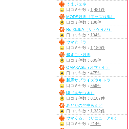
うまジェネ
口コミ件数：
1,481件
MODS競馬（モッズ競馬）
口コミ件数：
188件
Re:KEIBA（リ・ケイバ）
口コミ件数：
104件
ウマ☆ドラ
口コミ件数：
1,180件
超すごい競馬
口コミ件数：
685件
OMAKASE（オマカセ）
口コミ件数：
475件
勝馬サプライズウルトラ
口コミ件数：
559件
暁（あかつき）
口コミ件数：
8,107件
みどりの的中らんど
口コミ件数：
1,332件
ウマくる。（リニューアル）
口コミ件数：
214件