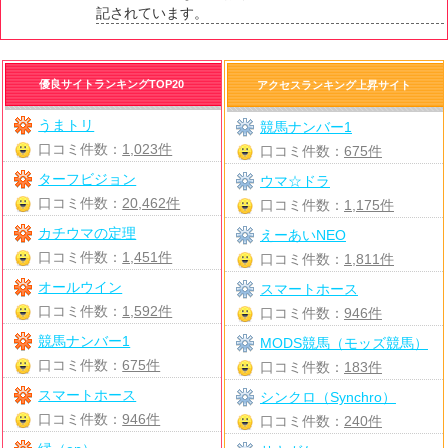
記されています。
優良サイトランキングTOP20
アクセスランキング上昇サイト
うまトリ
競馬ナンバー1
口コミ件数：
1,023件
口コミ件数：
675件
ターフビジョン
ウマ☆ドラ
口コミ件数：
20,462件
口コミ件数：
1,175件
カチウマの定理
えーあいNEO
口コミ件数：
1,451件
口コミ件数：
1,811件
オールウイン
スマートホース
口コミ件数：
1,592件
口コミ件数：
946件
競馬ナンバー1
MODS競馬（モッズ競馬）
口コミ件数：
675件
口コミ件数：
183件
スマートホース
シンクロ（Synchro）
口コミ件数：
946件
口コミ件数：
240件