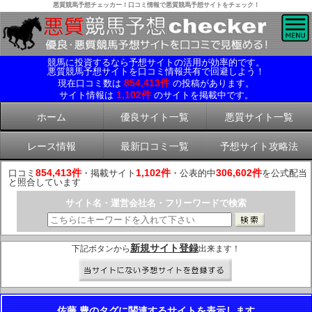
悪質競馬予想チェッカー！口コミ情報で悪質競馬予想サイトをチェック！
競馬に投資するなら予想サイトの活用が効率的です。
悪質競馬予想サイトを口コミ情報共有で回避しよう！
854,413件
現在口コミ数は
の投稿があります。
1,102件
サイト情報は
のサイトを掲載中です。
ホーム
優良サイト一覧
悪質サイト一覧
レース情報
最新口コミ一覧
予想サイト攻略法
854,413件
1,102件
306,602件
口コミ
・掲載サイト
・公表的中
を公式配当
と照合しています
サイト名・運営会社名・フリーワードで検索
新規サイト登録
下記ボタンから
出来ます！
佐藤 豊のタグに関連するサイトを表示します