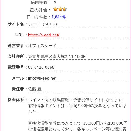
信用評価：
A
星の評価：
口コミ件数：
1,844件
サイト名：
シード（SEED）
URL：
https://s-eed.net/
運営業者：
オフィスシード
会社住所：
東京都豊島区南大塚2-11-10 3F
電話番号：
03-6426-0565
メール：
info@s-eed.net
責任者：
佐藤 豊
料金体系：
ポイント制の競馬情報・予想提供サイトになります。
有料情報ポイントは、1ptが100円の換算となっていま
した。
直接決済型情報につきましては3,000円から100,000円
の価格設定となっており、各キャンペーン毎に個別表