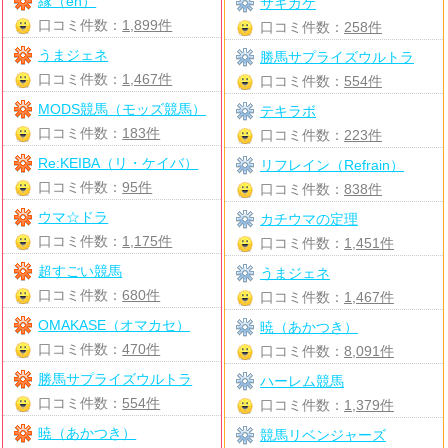
縁（en）
サキガケ
口コミ件数：
1,899件
口コミ件数：
258件
うまジェネ
勝馬サプライズウルトラ
口コミ件数：
1,467件
口コミ件数：
554件
MODS競馬（モッズ競馬）
テキラボ
口コミ件数：
183件
口コミ件数：
223件
Re:KEIBA（リ・ケイバ）
リフレイン（Refrain）
口コミ件数：
95件
口コミ件数：
838件
ウマ☆ドラ
カチウマの定理
口コミ件数：
1,175件
口コミ件数：
1,451件
超すごい競馬
うまジェネ
口コミ件数：
680件
口コミ件数：
1,467件
OMAKASE（オマカセ）
暁（あかつき）
口コミ件数：
470件
口コミ件数：
8,091件
勝馬サプライズウルトラ
ハーレム競馬
口コミ件数：
554件
口コミ件数：
1,379件
暁（あかつき）
競馬リベンジャーズ