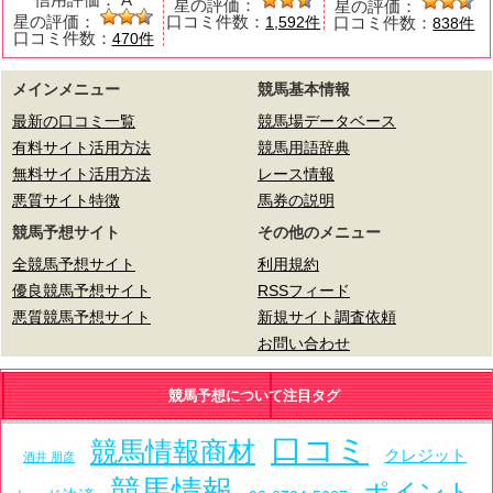
星の評価：
星の評価：
星の評価：
口コミ件数：
口コミ件数：
1,592件
838件
口コミ件数：
470件
メインメニュー
競馬基本情報
最新の口コミ一覧
競馬場データベース
有料サイト活用方法
競馬用語辞典
無料サイト活用方法
レース情報
悪質サイト特徴
馬券の説明
競馬予想サイト
その他のメニュー
全競馬予想サイト
利用規約
優良競馬予想サイト
RSSフィード
悪質競馬予想サイト
新規サイト調査依頼
お問い合わせ
競馬予想について注目タグ
口コミ
競馬情報商材
クレジット
酒井 朋彦
競馬情報
ポイント