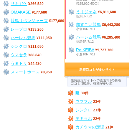
サキガケ
¥155,920×50口）
¥266,520
うまジェネ
OMAKASE
¥6,811,600
¥177,680
新潟5R 8/2
競馬リベンジャーズ
¥177,680
超すごい競馬
¥6,443,280
レープロ
小倉10R 7/11
¥133,260
ハーレム競馬
ハーレム競馬
¥6,285,400
¥111,050
福島6R 7/12
シンクロ
¥111,050
Re:KEIBA
¥5,727,360
ウマセラ
小倉10R 7/11
¥88,840
うまトリ
¥44,420
新着口コミが多いサイト
スマートホース
¥8,950
優良認定サイトへの直近3日の新着
口コミ 381件。投稿が多い順
暁
30件
ウマフル
23件
シンクロ
23件
テキラボ
22件
カチウマの定理
21件