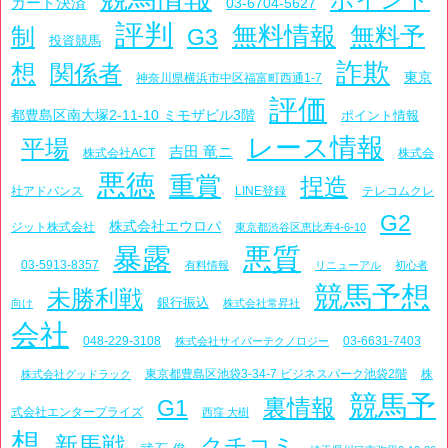
カード決済
03-6704-5627
評判
無料情報
制
無料予
G3
投資競馬
詐欺
想
関係者
東京
神奈川県横浜市中区福富町西通1-7
評価
都豊島区南大塚2-11-10 ミモザビル3階
ポイント情報
レース情報
平場
吉田 竜ニ
株式会社ACT
株式会
悪徳
重賞
捏造
社アドバンス
LINE登録
テレコムクレ
G2
株式会社エウロパ
ジット株式会社
東京都渋谷区恵比寿4-6-10
暴露
悪質
03-5913-8357
有料情報
リニューアル
初心者
競馬予想
未勝利戦
銀行振込
向け
株式会社常昇社
会社
048-229-3108
03-6631-7403
株式会社サイバーテクノロジー
東京都豊島区池袋3-34-7 ビジネスパーク池袋2階
株
株式会社グッドラック
競馬予
裏情報
G1
式会社エンタープライズ
西窪 大樹
想
新馬戦
クチコミ