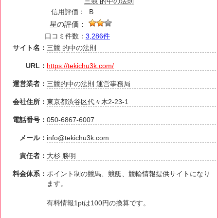
三競 的中の法則
信用評価：
B
星の評価：
口コミ件数：
3,286件
サイト名：
三競 的中の法則
URL：
https://tekichu3k.com/
運営業者：
三競的中の法則 運営事務局
会社住所：
東京都渋谷区代々木2-23-1
電話番号：
050-6867-6007
メール：
info@tekichu3k.com
責任者：
大杉 勝明
料金体系：
ポイント制の競馬、競艇、競輪情報提供サイトになり
ます。
有料情報1ptは100円の換算です。