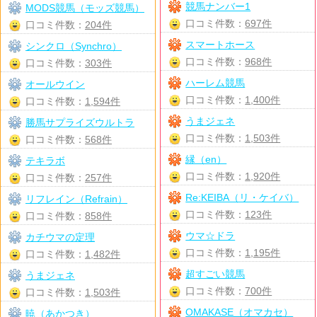
競馬ナンバー1
MODS競馬（モッズ競馬）
口コミ件数：
697件
口コミ件数：
204件
スマートホース
シンクロ（Synchro）
口コミ件数：
968件
口コミ件数：
303件
ハーレム競馬
オールウイン
口コミ件数：
1,400件
口コミ件数：
1,594件
うまジェネ
勝馬サプライズウルトラ
口コミ件数：
1,503件
口コミ件数：
568件
縁（en）
テキラボ
口コミ件数：
1,920件
口コミ件数：
257件
Re:KEIBA（リ・ケイバ）
リフレイン（Refrain）
口コミ件数：
123件
口コミ件数：
858件
ウマ☆ドラ
カチウマの定理
口コミ件数：
1,195件
口コミ件数：
1,482件
超すごい競馬
うまジェネ
口コミ件数：
700件
口コミ件数：
1,503件
OMAKASE（オマカセ）
暁（あかつき）