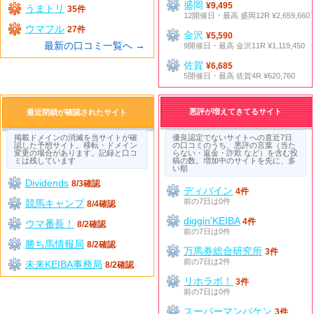
盛岡
¥9,495
うまトリ
35件
12開催日・最高 盛岡12R ¥2,659,660
ウマフル
27件
金沢
¥5,590
最新の口コミ一覧へ →
9開催日・最高 金沢11R ¥1,119,450
佐賀
¥6,685
5開催日・最高 佐賀4R ¥620,760
悪評が増えてきてるサイト
最近閉鎖が確認されたサイト
掲載ドメインの消滅を当サイトが確
優良認定でないサイトへの直近7日
認した予想サイト。移転・ドメイン
の口コミのうち、悪評の言葉（当た
変更の場合があります。記録と口コ
らない・返金・詐欺 など）を含む投
ミは残しています
稿の数。増加中のサイトを先に、多
い順
Dividends
8/3確認
ディバイン
4件
前の7日は0件
競馬キャンプ
8/4確認
diggin'KEIBA
4件
ウマ番長！
8/2確認
前の7日は0件
勝ち馬情報局
8/2確認
万馬券総合研究所
3件
前の7日は2件
未来KEIBA事務局
8/2確認
リホラボ！
3件
前の7日は0件
スーパーマンバケン
3件