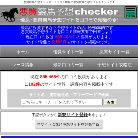
悪質競馬予想チェッカー！口コミ情報で悪質競馬予想サイトをチェック！
競馬に投資するなら予想サイトの活用が効率的です。
悪質競馬予想サイトを口コミ情報共有で回避しよう！
855,468件
現在口コミ数は
の投稿があります。
1,102件
サイト情報は
のサイトを掲載中です。
ホーム
優良サイト一覧
悪質サイト一覧
レース情報
最新口コミ一覧
予想サイト攻略法
現在:
855,468件
の口コミ投稿があります
1,102件
のサイト情報・調査内容も掲載中です
サイト名・運営会社名・フリーワードで検索
新規サイト登録
下記ボタンから
出来ます！