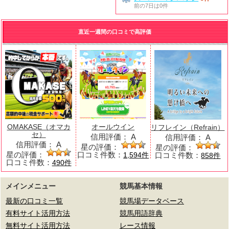
前の7日は0件
直近一週間の口コミで高評価
OMAKASE（オマカ
オールウイン
リフレイン（Refrain）
セ）
信用評価：
A
信用評価：
A
信用評価：
A
星の評価：
星の評価：
星の評価：
口コミ件数：
口コミ件数：
1,594件
858件
口コミ件数：
490件
メインメニュー
競馬基本情報
最新の口コミ一覧
競馬場データベース
有料サイト活用方法
競馬用語辞典
無料サイト活用方法
レース情報