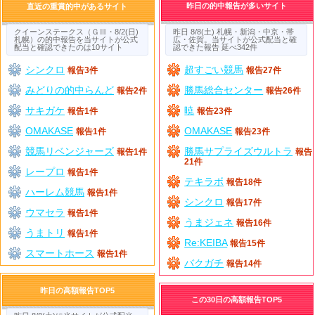
昨日の的中報告が多いサイト
直近の重賞的中があるサイト
クイーンステークス（ＧⅢ・8/2(日)
昨日 8/8(土) 札幌・新潟・中京・帯
札幌）の的中報告を当サイトが公式
広・佐賀。当サイトが公式配当と確
配当と確認できたのは10サイト
認できた報告 延べ342件
シンクロ
超すごい競馬
報告3件
報告27件
みどりの的中らんど
勝馬総合センター
報告2件
報告26件
サキガケ
暁
報告1件
報告23件
OMAKASE
OMAKASE
報告1件
報告23件
競馬リベンジャーズ
勝馬サプライズウルトラ
報告1件
報告
21件
レープロ
報告1件
テキラボ
報告18件
ハーレム競馬
報告1件
シンクロ
報告17件
ウマセラ
報告1件
うまジェネ
報告16件
うまトリ
報告1件
Re:KEIBA
報告15件
スマートホース
報告1件
バクガチ
報告14件
昨日の高額報告TOP5
この30日の高額報告TOP5