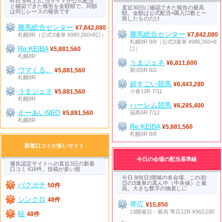
昨日 8/8(土)に当サイトが公式配当
と確認できた報告を金額順で。同額
直近30日に確認できた報告の最高
は同じレースの報告です
額。金額は公式配当×購入口数と一
致したものだけ
勝馬総合センター
¥7,842,080
勝馬総合センター
札幌8R（公式3連単 ¥980,260×8口）
¥7,842,080
札幌8R 8/8（公式3連単 ¥980,260×8
Re:KEIBA
口）
¥5,881,560
札幌8R
うまジェネ
¥6,811,600
ウマくる。
新潟5R 8/2
¥5,881,560
札幌8R
超すごい競馬
¥6,443,280
うまジェネ
小倉10R 7/11
¥5,881,560
札幌8R
ハーレム競馬
¥6,285,400
えーあいNEO
福島6R 7/12
¥5,881,560
札幌8R
Re:KEIBA
¥5,881,560
札幌8R 8/8
新着口コミが多いサイト
今日の会場の配当基準線
優良認定サイトへの直近3日の新着
口コミ 616件。投稿が多い順
今日 8/9(日)開催の各会場、この30
日の3連単の真ん中（中央値）と最
バクガチ
50件
高。大きな数字の物差しに
シンクロ
48件
帯広
¥15,850
13開催日・最高 帯広12R ¥362,030
暁
48件