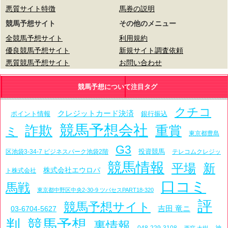
悪質サイト特徴
馬券の説明
競馬予想サイト
その他のメニュー
全競馬予想サイト
利用規約
優良競馬予想サイト
新規サイト調査依頼
悪質競馬予想サイト
お問い合わせ
競馬予想について注目タグ
クチコ
クレジットカード決済
ポイント情報
銀行振込
競馬予想会社
詐欺
重賞
ミ
東京都豊島
G3
投資競馬
区池袋3-34-7 ビジネスパーク池袋2階
テレコムクレジッ
競馬情報
平場
新
株式会社エウロパ
ト株式会社
口コミ
馬戦
東京都中野区中央2-30-9 ツバセスPART18-320
評
競馬予想サイト
吉田 竜ニ
03-6704-5627
判
競馬予想
裏情報
048-229-3108