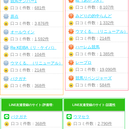
暁（あかつき）
競馬ナンバー1
口コミ件数：
8,107件
口コミ件数：
681件
みどりの的中らんど
原点
口コミ件数：
1,332件
口コミ件数：
3,876件
ウマくる。（リニューアル）
オールウイン
口コミ件数：
214件
口コミ件数：
1,592件
ハーレム競馬
Re:KEIBA（リ・ケイバ）
口コミ件数：
1,385件
口コミ件数：
104件
レープロ
ウマくる。（リニューアル）
口コミ件数：
19,090件
口コミ件数：
214件
競馬リベンジャーズ
バクガチ
口コミ件数：
584件
口コミ件数：
368件
LINE友達登録のサイト:評価増↑
LINE友達登録のサイト:話題性
バクガチ
ウマセラ
口コミ件数：
368件
口コミ件数：
2,790件