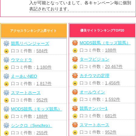
入が可能となっていまして、各キャンペーン毎に個別
表記されております。
優良サイトランキングTOP20
アクセスランキング上昇サイト
MODS競馬（モッズ競馬）
競馬リベンジャーズ
口コミ件数：
188件
口コミ件数：
584件
ターフビジョン
ウマ☆ドラ
口コミ件数：
20,467件
口コミ件数：
1,180件
カチウマの定理
えーあいNEO
口コミ件数：
1,456件
口コミ件数：
1,817件
オールウイン
スマートホース
口コミ件数：
1,592件
口コミ件数：
952件
競馬ナンバー1
MODS競馬（モッズ競馬）
口コミ件数：
681件
口コミ件数：
188件
スマートホース
シンクロ（Synchro）
口コミ件数：
952件
口コミ件数：
255件