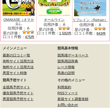
OMAKASE（オマカ
オールウイン
リフレイン（Refrain）
セ）
信用評価：
A
信用評価：
A
信用評価：
A
星の評価：
星の評価：
星の評価：
口コミ件数：
口コミ件数：
1,592件
843件
口コミ件数：
475件
メインメニュー
競馬基本情報
最新の口コミ一覧
競馬場データベース
有料サイト活用方法
競馬用語辞典
無料サイト活用方法
レース情報
悪質サイト特徴
馬券の説明
競馬予想サイト
その他のメニュー
全競馬予想サイト
利用規約
優良競馬予想サイト
RSSフィード
悪質競馬予想サイト
新規サイト調査依頼
お問い合わせ