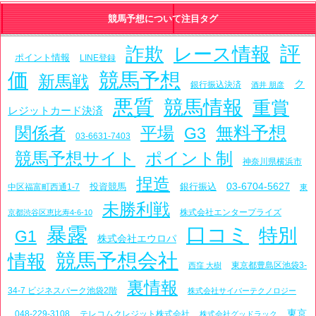
競馬予想について注目タグ
評
詐欺
レース情報
ポイント情報
LINE登録
価
競馬予想
新馬戦
ク
銀行振込決済
酒井 朋彦
悪質
競馬情報
重賞
レジットカード決済
関係者
平場
無料予想
G3
03-6631-7403
競馬予想サイト
ポイント制
神奈川県横浜市
捏造
03-6704-5627
投資競馬
銀行振込
中区福富町西通1-7
東
未勝利戦
株式会社エンタープライズ
京都渋谷区恵比寿4-6-10
暴露
口コミ
特別
G1
株式会社エウロパ
競馬予想会社
情報
東京都豊島区池袋3-
西窪 大樹
裏情報
34-7 ビジネスパーク池袋2階
株式会社サイバーテクノロジー
東京
048-229-3108
テレコムクレジット株式会社
株式会社グッドラック