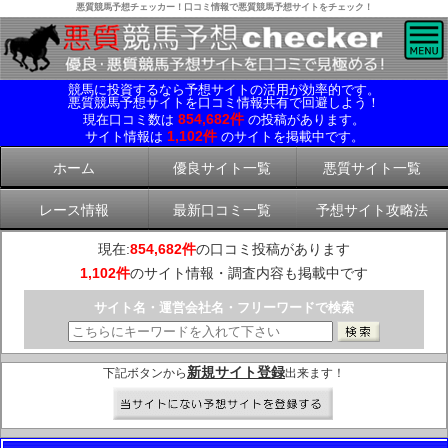
悪質競馬予想チェッカー！口コミ情報で悪質競馬予想サイトをチェック！
競馬に投資するなら予想サイトの活用が効率的です。
悪質競馬予想サイトを口コミ情報共有で回避しよう！
854,682件
現在口コミ数は
の投稿があります。
1,102件
サイト情報は
のサイトを掲載中です。
ホーム
優良サイト一覧
悪質サイト一覧
レース情報
最新口コミ一覧
予想サイト攻略法
現在:
854,682件
の口コミ投稿があります
1,102件
のサイト情報・調査内容も掲載中です
サイト名・運営会社名・フリーワードで検索
新規サイト登録
下記ボタンから
出来ます！