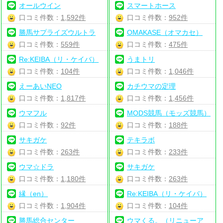
オールウイン
スマートホース
口コミ件数：
1,592件
口コミ件数：
952件
勝馬サプライズウルトラ
OMAKASE（オマカセ）
口コミ件数：
559件
口コミ件数：
475件
Re:KEIBA（リ・ケイバ）
うまトリ
口コミ件数：
104件
口コミ件数：
1,046件
えーあいNEO
カチウマの定理
口コミ件数：
1,817件
口コミ件数：
1,456件
ウマフル
MODS競馬（モッズ競馬）
口コミ件数：
92件
口コミ件数：
188件
サキガケ
テキラボ
口コミ件数：
263件
口コミ件数：
233件
ウマ☆ドラ
サキガケ
口コミ件数：
1,180件
口コミ件数：
263件
縁（en）
Re:KEIBA（リ・ケイバ）
口コミ件数：
1,904件
口コミ件数：
104件
勝馬総合センター
ウマくる。（リニューア