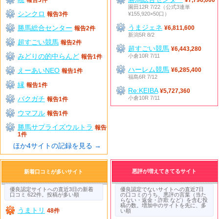
園田12R 7/22（公式3連単
シンクロ
¥155,920×50口）
報告3件
うまジェネ
勝馬総合センター
¥6,811,600
報告2件
新潟5R 8/2
超すごい競馬
報告2件
超すごい競馬
¥6,443,280
みどりの的中らんど
小倉10R 7/11
報告1件
ハーレム競馬
えーあいNEO
¥6,285,400
報告1件
福島6R 7/12
縁
報告1件
Re:KEIBA
¥5,727,360
バクガチ
小倉10R 7/11
報告1件
ウマフル
報告1件
勝馬サプライズウルトラ
報告
1件
ほか4サイトの記録を見る →
悪評が増えてきてるサイト
新着口コミが多いサイト
優良認定サイトへの直近3日の新着
優良認定でないサイトへの直近7日
口コミ 622件。投稿が多い順
の口コミのうち、悪評の言葉（当た
らない・返金・詐欺 など）を含む投
稿の数。増加中のサイトを先に、多
うまトリ
48件
い順