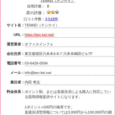
TENKEI（テンケイ）
信用評価：
B
星の評価：
口コミ件数：
3,518件
サイト名：
TENKEI（テンケイ）
URL：
https://ten-kei.net/
運営業者：
オフィスインフォ
会社住所：
東京都港区六本木4-8-7 六本木嶋田ビル7F
電話番号：
03-6426-0594
メール：
info@ten-kei.net
責任者：
内田 孝志
料金体系：
ポイント制、または直接決済による購入に対応してい
る競馬情報提供サイトになります。
1ポイント=100円の換算です。
直接決済型情報については3,000円から100,000円の購