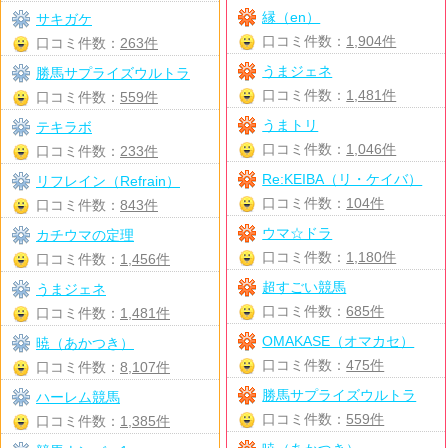
縁（en）
サキガケ
口コミ件数：
1,904件
口コミ件数：
263件
うまジェネ
勝馬サプライズウルトラ
口コミ件数：
1,481件
口コミ件数：
559件
うまトリ
テキラボ
口コミ件数：
1,046件
口コミ件数：
233件
Re:KEIBA（リ・ケイバ）
リフレイン（Refrain）
口コミ件数：
104件
口コミ件数：
843件
ウマ☆ドラ
カチウマの定理
口コミ件数：
1,180件
口コミ件数：
1,456件
超すごい競馬
うまジェネ
口コミ件数：
685件
口コミ件数：
1,481件
OMAKASE（オマカセ）
暁（あかつき）
口コミ件数：
475件
口コミ件数：
8,107件
勝馬サプライズウルトラ
ハーレム競馬
口コミ件数：
559件
口コミ件数：
1,385件