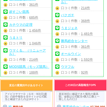
ル）
口コミ件数：
361件
口コミ件数：
214件
超すごい競馬
バクガチ
口コミ件数：
685件
口コミ件数：
368件
カチウマの定理
うまジェネ
口コミ件数：
1,456件
口コミ件数：
1,481件
うまトリ
勝馬総合センター
口コミ件数：
1,046件
口コミ件数：
361件
ウマくる。（リニューア
ル）
オールウイン
口コミ件数：
214件
口コミ件数：
1,592件
MODS競馬（モッズ競馬）
ウマフル
口コミ件数：
188件
口コミ件数：
92件
この30日の高額報告TOP5
直近の重賞的中があるサイト
アイビスサマーＤ（ＧⅢ・8/2(日)新
直近30日に確認できた報告の最高
潟）の的中報告を当サイトが公式配
額。金額は公式配当×購入口数と一
当と確認できたのは14サイト
致したものだけ
暁
勝馬総合センター
報告3件
¥7,796,000