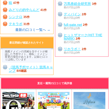
暁
47件
万馬券総合研究所
3件
前の7日は2件
みどりの的中らんど
41件
ディバイン
2件
シンクロ
35件
前の7日は0件
テキラボ
31件
full-gate.net
2件
前の7日は1件
最新の口コミ一覧へ →
ヒットザマーク(HIT THE
MARK)
2件
前の7日は0件
最近閉鎖が確認されたサイト
リホラボ！
2件
掲載ドメインの消滅を当サイトが確
前の7日は0件
認した予想サイト。移転・ドメイン
変更の場合があります。記録と口コ
ミは残しています
《競馬予想サイト》競馬キャ
ンプ
8/4確認
直近一週間の口コミで高評価