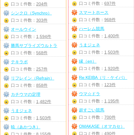
口コミ件数：
697件
口コミ件数：
204件
スマートホース
シンクロ（Synchro）
口コミ件数：
968件
口コミ件数：
303件
ハーレム競馬
オールウイン
口コミ件数：
1,400件
口コミ件数：
1,594件
うまジェネ
勝馬サプライズウルトラ
口コミ件数：
1,503件
口コミ件数：
568件
縁（en）
テキラボ
口コミ件数：
1,920件
口コミ件数：
257件
Re:KEIBA（リ・ケイバ）
リフレイン（Refrain）
口コミ件数：
123件
口コミ件数：
858件
ウマ☆ドラ
カチウマの定理
口コミ件数：
1,195件
口コミ件数：
1,482件
超すごい競馬
うまジェネ
口コミ件数：
700件
口コミ件数：
1,503件
OMAKASE（オマカセ）
暁（あかつき）
口コミ件数：
490件
口コミ件数：
8,155件