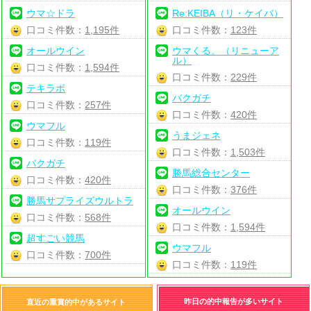
ウマ☆ドラ
Re:KEIBA（リ・ケイバ）
口コミ件数：
1,195件
口コミ件数：
123件
オールウイン
ウマくる。（リニューア
ル）
口コミ件数：
1,594件
口コミ件数：
229件
テキラボ
バクガチ
口コミ件数：
257件
口コミ件数：
420件
ウマフル
うまジェネ
口コミ件数：
119件
口コミ件数：
1,503件
バクガチ
勝馬総合センター
口コミ件数：
420件
口コミ件数：
376件
勝馬サプライズウルトラ
オールウイン
口コミ件数：
568件
口コミ件数：
1,594件
超すごい競馬
ウマフル
口コミ件数：
700件
口コミ件数：
119件
昨日の的中報告が多いサイト
直近の重賞的中があるサイト