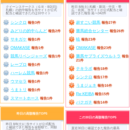
クイーンステークス（ＧⅢ・8/2(日)
昨日 8/8(土) 札幌・新潟・中京・帯
札幌）の的中報告を当サイトが公式
広・佐賀。当サイトが公式配当と確
配当と確認できたのは10サイト
認できた報告 延べ342件
シンクロ
超すごい競馬
報告3件
報告27件
みどりの的中らんど
勝馬総合センター
報告2件
報告26件
サキガケ
暁
報告1件
報告23件
OMAKASE
OMAKASE
報告1件
報告23件
競馬リベンジャーズ
勝馬サプライズウルトラ
報告1件
報告
21件
レープロ
報告1件
テキラボ
報告18件
ハーレム競馬
報告1件
シンクロ
報告17件
ウマセラ
報告1件
うまジェネ
報告16件
うまトリ
報告1件
Re:KEIBA
報告15件
スマートホース
報告1件
バクガチ
報告14件
昨日の高額報告TOP5
この30日の高額報告TOP5
昨日 8/8(土)に当サイトが公式配当
と確認できた報告を金額順で。同額
直近30日に確認できた報告の最高