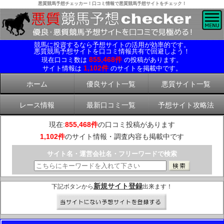
悪質競馬予想チェッカー！口コミ情報で悪質競馬予想サイトをチェック！
競馬に投資するなら予想サイトの活用が効率的です。
悪質競馬予想サイトを口コミ情報共有で回避しよう！
855,468件
現在口コミ数は
の投稿があります。
1,102件
サイト情報は
のサイトを掲載中です。
ホーム
優良サイト一覧
悪質サイト一覧
レース情報
最新口コミ一覧
予想サイト攻略法
現在:
855,468件
の口コミ投稿があります
1,102件
のサイト情報・調査内容も掲載中です
サイト名・運営会社名・フリーワードで検索
新規サイト登録
下記ボタンから
出来ます！