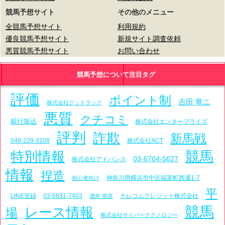
競馬予想サイト
その他のメニュー
全競馬予想サイト
利用規約
優良競馬予想サイト
新規サイト調査依頼
悪質競馬予想サイト
お問い合わせ
競馬予想について注目タグ
評価
ポイント制
吉田 竜ニ
株式会社グッドラック
悪質
クチコミ
銀行振込
株式会社エンタープライズ
評判
詐欺
新馬戦
048-229-3108
株式会社ACT
特別情報
競馬
03-6704-5627
株式会社アドバンス
情報
捏造
神奈川県横浜市中区福富町西通1-7
初心者向け
平
LINE登録
03-6631-7403
テレコムクレジット株式会社
酒井 朋彦
競馬
レース情報
場
株式会社サイバーテクノロジー