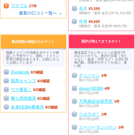
12開催日・最高 盛岡12R ¥2,659,660
ウマフル
27件
金沢
¥5,590
最新の口コミ一覧へ →
9開催日・最高 金沢11R ¥1,119,450
佐賀
¥6,685
5開催日・最高 佐賀4R ¥620,760
悪評が増えてきてるサイト
最近閉鎖が確認されたサイト
掲載ドメインの消滅を当サイトが確
優良認定でないサイトへの直近7日
認した予想サイト。移転・ドメイン
の口コミのうち、悪評の言葉（当た
変更の場合があります。記録と口コ
らない・返金・詐欺 など）を含む投
ミは残しています
稿の数。増加中のサイトを先に、多
い順
Dividends
8/3確認
ディバイン
4件
前の7日は0件
競馬キャンプ
8/4確認
diggin'KEIBA
4件
ウマ番長！
8/2確認
前の7日は0件
勝ち馬情報局
8/2確認
万馬券総合研究所
3件
前の7日は2件
未来KEIBA事務局
8/2確認
リホラボ！
3件
前の7日は0件
スーパーマンバケン
3件
前の7日は0件