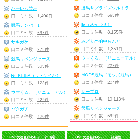
勝馬サプライズウルトラ
ハーレム競馬
口コミ件数：
568件
口コミ件数：
1,400件
暁（あかつき）
競馬ナンバー1
口コミ件数：
8,155件
口コミ件数：
697件
みどりの的中らんど
サキガケ
口コミ件数：
1,351件
口コミ件数：
278件
ウマくる。（リニューアル）
競馬リベンジャーズ
口コミ件数：
229件
口コミ件数：
599件
MODS競馬（モッズ競馬）
Re:KEIBA（リ・ケイバ）
口コミ件数：
204件
口コミ件数：
123件
レープロ
ウマくる。（リニューアル）
口コミ件数：
19,113件
口コミ件数：
229件
競馬リベンジャーズ
バクガチ
口コミ件数：
599件
口コミ件数：
420件
LINE友達登録のサイト:評価増↑
LINE友達登録のサイト:話題性