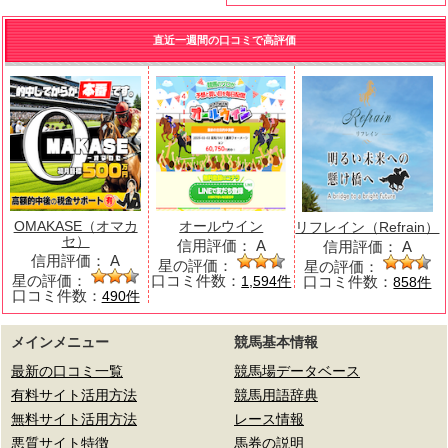
直近一週間の口コミで高評価
OMAKASE（オマカ
オールウイン
リフレイン（Refrain）
セ）
信用評価：
A
信用評価：
A
信用評価：
A
星の評価：
星の評価：
星の評価：
口コミ件数：
口コミ件数：
1,594件
858件
口コミ件数：
490件
メインメニュー
競馬基本情報
最新の口コミ一覧
競馬場データベース
有料サイト活用方法
競馬用語辞典
無料サイト活用方法
レース情報
悪質サイト特徴
馬券の説明