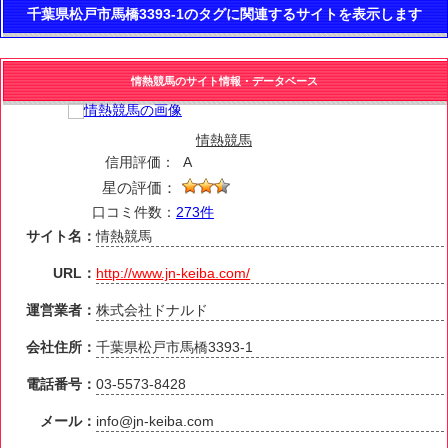
千葉県松戸市馬橋3393-1のタグに関連するサイトを表示します
情熱競馬のサイト情報・データベース
情熱競馬
信用評価：
A
星の評価：
口コミ件数：
273件
サイト名：
情熱競馬
URL：
http://www.jn-keiba.com/
運営業者：
株式会社ドナルド
会社住所：
千葉県松戸市馬橋3393-1
電話番号：
03-5573-8428
メール：
info@jn-keiba.com