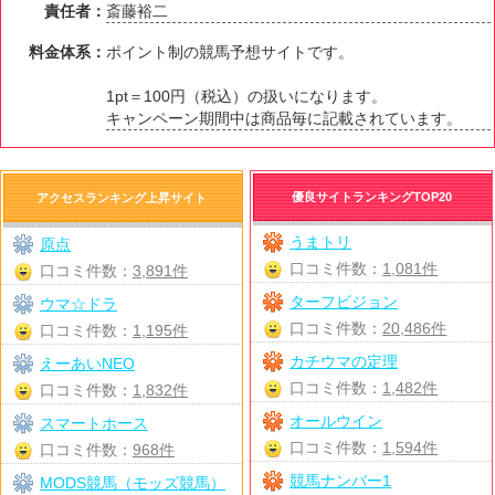
責任者：
斎藤裕二
料金体系：
ポイント制の競馬予想サイトです。
1pt＝100円（税込）の扱いになります。
キャンペーン期間中は商品毎に記載されています。
優良サイトランキングTOP20
アクセスランキング上昇サイト
うまトリ
原点
口コミ件数：
1,081件
口コミ件数：
3,891件
ターフビジョン
ウマ☆ドラ
口コミ件数：
20,486件
口コミ件数：
1,195件
カチウマの定理
えーあいNEO
口コミ件数：
1,482件
口コミ件数：
1,832件
オールウイン
スマートホース
口コミ件数：
1,594件
口コミ件数：
968件
競馬ナンバー1
MODS競馬（モッズ競馬）