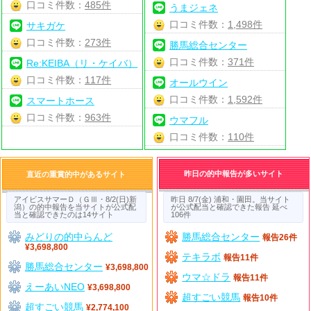
口コミ件数：
485件
うまジェネ
口コミ件数：
1,498件
サキガケ
口コミ件数：
273件
勝馬総合センター
口コミ件数：
371件
Re:KEIBA（リ・ケイバ）
口コミ件数：
117件
オールウイン
口コミ件数：
1,592件
スマートホース
口コミ件数：
963件
ウマフル
口コミ件数：
110件
昨日の的中報告が多いサイト
直近の重賞的中があるサイト
アイビスサマーＤ（ＧⅢ・8/2(日)新
昨日 8/7(金) 浦和・園田。当サイト
潟）の的中報告を当サイトが公式配
が公式配当と確認できた報告 延べ
当と確認できたのは14サイト
106件
みどりの的中らんど
勝馬総合センター
報告26件
¥3,698,800
テキラボ
報告11件
勝馬総合センター
¥3,698,800
ウマ☆ドラ
報告11件
えーあいNEO
¥3,698,800
超すごい競馬
報告10件
超すごい競馬
¥2,774,100