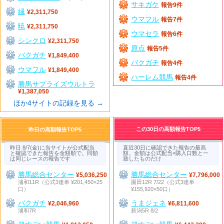
サキガケ
報告9件
縁
¥2,311,750
ウマフル
報告7件
暁
¥2,311,750
ウマセラ
報告6件
シンクロ
¥2,311,750
原点
報告5件
バクガチ
¥1,849,400
バクガチ
報告4件
ウマフル
¥1,849,400
ハーレム競馬
報告4件
勝馬サプライズウルトラ
¥1,387,050
ほか4サイトの記録を見る →
この30日の高額報告TOP5
昨日の高額報告TOP5
昨日 8/7(金)に当サイトが公式配当
直近30日に確認できた報告の最高
と確認できた報告を金額順で。同額
額。金額は公式配当×購入口数と一
は同じレースの報告です
致したものだけ
勝馬総合センター
勝馬総合センター
¥5,036,250
¥7,796,000
浦和11R（公式3連単 ¥201,450×25
園田12R 7/22（公式3連単
口）
¥155,920×50口）
バクガチ
うまジェネ
¥2,046,960
¥6,811,600
浦和7R
新潟5R 8/2