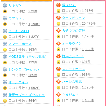
縁（en）
サキガケ
口コミ件数：
1,915件
口コミ件数：
273件
ターフビジョン
ウマ☆ドラ
口コミ件数：
20,478件
口コミ件数：
1,190件
カチウマの定理
えーあいNEO
口コミ件数：
1,476件
口コミ件数：
1,827件
オールウイン
スマートホース
口コミ件数：
1,592件
口コミ件数：
963件
競馬ナンバー1
MODS競馬（モッズ競馬）
口コミ件数：
691件
口コミ件数：
199件
スマートホース
シンクロ（Synchro）
口コミ件数：
963件
口コミ件数：
285件
ハーレム競馬
オールウイン
口コミ件数：
1,395件
口コミ件数：
1,592件
うまジェネ
勝馬サプライズウルトラ
口コミ件数：
1,498件
口コミ件数：
564件