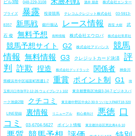
未勝利戦
ビル3階
048-229-3108
株式会社エンター
酒井 朋彦
暴露
投資競馬
プライズ
テレコムクレジット株式会社
03-5913-
レース情報
新馬戦
武
銀行振込
8357
西窪 大樹
無料予想
石 俊
株式会社エウロパ
有料情報
株式会社常昇社
競馬
競馬予想サイト
G2
株式会社アドバンス
評
情報
無料情報
G3
クレジットカード決済
判
詐欺
捏造
関係者
神奈川
株式会社グッドラック
重賞
ポイント制
G1
県横浜市中区福富町西通1-7
埼
東京都豊島区池袋3-34-7 ビジネスパ
玉県川口市弥平2-12-26 ウェイブレフト102
クチコミ
ーク池袋2階
東京都中野区中央2-30-9 ツバセスPART18-320
悪徳
口
裏情報
LINE登録
リニューアル
初心者向け
コミ
03-6704-5627
ポイント情報
東京都渋谷区恵比寿4-6-10
悪質
競馬予想
評価
特別