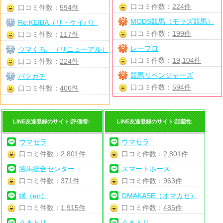
口コミ件数：
224件
口コミ件数：
594件
MODS競馬（モッズ競馬）
Re:KEIBA（リ・ケイバ）
口コミ件数：
199件
口コミ件数：
117件
レープロ
ウマくる。（リニューアル）
口コミ件数：
19,104件
口コミ件数：
224件
競馬リベンジャーズ
バクガチ
口コミ件数：
594件
口コミ件数：
406件
LINE友達登録のサイト:評価増↑
LINE友達登録のサイト:話題性
ウマセラ
ウマセラ
口コミ件数：
2,801件
口コミ件数：
2,801件
勝馬総合センター
スマートホース
口コミ件数：
371件
口コミ件数：
963件
縁（en）
OMAKASE（オマカセ）
口コミ件数：
1,915件
口コミ件数：
485件
うまトリ
うまトリ