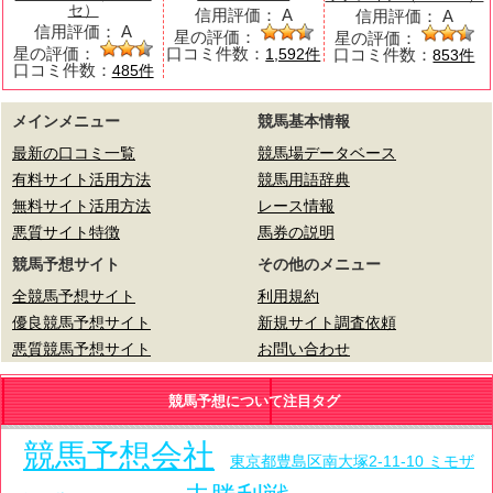
セ）
信用評価：
A
信用評価：
A
信用評価：
A
星の評価：
星の評価：
星の評価：
口コミ件数：
口コミ件数：
1,592件
853件
口コミ件数：
485件
メインメニュー
競馬基本情報
最新の口コミ一覧
競馬場データベース
有料サイト活用方法
競馬用語辞典
無料サイト活用方法
レース情報
悪質サイト特徴
馬券の説明
競馬予想サイト
その他のメニュー
全競馬予想サイト
利用規約
優良競馬予想サイト
新規サイト調査依頼
悪質競馬予想サイト
お問い合わせ
競馬予想について注目タグ
競馬予想会社
東京都豊島区南大塚2-11-10 ミモザ