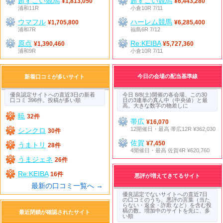
超すごい競馬
超すごい競馬
¥1,813,050
¥6,443,280
浦和11R
小倉10R 7/11
ウマフル
ハーレム競馬
¥1,705,800
¥6,285,400
浦和7R
福島6R 7/12
原点
Re:KEIBA
¥1,390,460
¥5,727,360
浦和9R
小倉10R 7/11
今日の会場の配当基準線
新着口コミが多いサイト
優良認定サイトへの直近3日の新着
今日 8/8(土)開催の各会場、この30
口コミ 396件。投稿が多い順
日の3連単の真ん中（中央値）と最
高。大きな数字の物差しに
暁
32件
帯広
¥16,070
12開催日・最高 帯広12R ¥362,030
シンクロ
30件
佐賀
¥7,450
うまトリ
28件
4開催日・最高 佐賀4R ¥620,760
うまジェネ
26件
Re:KEIBA
16件
悪評が増えてきてるサイト
最新の口コミ一覧へ →
優良認定でないサイトへの直近7日
の口コミのうち、悪評の言葉（当た
らない・返金・詐欺 など）を含む投
稿の数。増加中のサイトを先に、多
最近閉鎖が確認されたサイト
い順