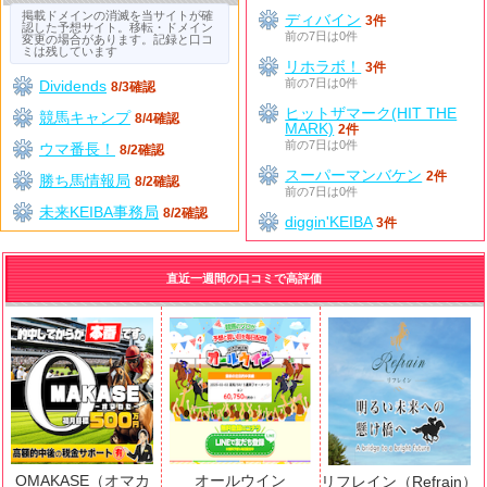
掲載ドメインの消滅を当サイトが確
ディバイン
3件
認した予想サイト。移転・ドメイン
前の7日は0件
変更の場合があります。記録と口コ
ミは残しています
リホラボ！
3件
前の7日は0件
Dividends
8/3確認
ヒットザマーク(HIT THE
競馬キャンプ
8/4確認
MARK)
2件
前の7日は0件
ウマ番長！
8/2確認
スーパーマンバケン
2件
勝ち馬情報局
8/2確認
前の7日は0件
未来KEIBA事務局
8/2確認
diggin'KEIBA
3件
直近一週間の口コミで高評価
OMAKASE（オマカ
オールウイン
リフレイン（Refrain）