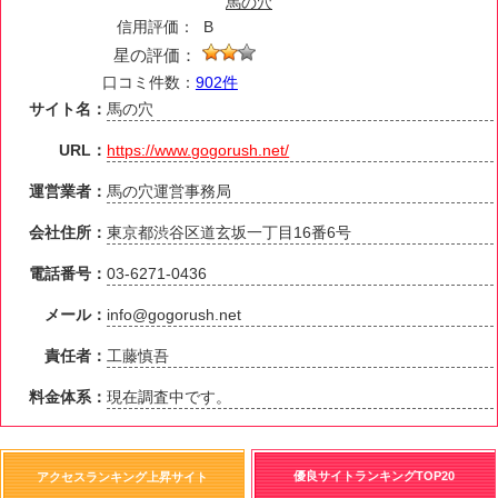
馬の穴
信用評価：
B
星の評価：
口コミ件数：
902件
サイト名：
馬の穴
URL：
https://www.gogorush.net/
運営業者：
馬の穴運営事務局
会社住所：
東京都渋谷区道玄坂一丁目16番6号
電話番号：
03-6271-0436
メール：
info@gogorush.net
責任者：
工藤慎吾
料金体系：
現在調査中です。
優良サイトランキングTOP20
アクセスランキング上昇サイト