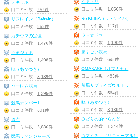
うまトリ
テキラボ
口コミ件数：
1,056件
口コミ件数：
252件
Re:KEIBA（リ・ケイバ）
リフレイン（Refrain）
口コミ件数：
117件
口コミ件数：
853件
ウマ☆ドラ
カチウマの定理
口コミ件数：
1,190件
口コミ件数：
1,476件
超すごい競馬
うまジェネ
口コミ件数：
695件
口コミ件数：
1,498件
OMAKASE（オマカセ）
暁（あかつき）
口コミ件数：
485件
口コミ件数：
8,139件
勝馬サプライズウルトラ
ハーレム競馬
口コミ件数：
564件
口コミ件数：
1,395件
暁（あかつき）
競馬ナンバー1
口コミ件数：
8,139件
口コミ件数：
691件
みどりの的中らんど
原点
口コミ件数：
1,344件
口コミ件数：
3,886件
ウマくる。（リニューアル）
競馬リベンジャーズ