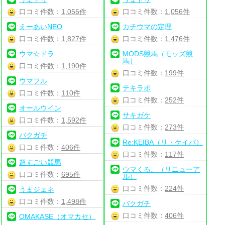
口コミ件数：
1,056件
口コミ件数：
1,056件
えーあいNEO
カチウマの定理
口コミ件数：
1,827件
口コミ件数：
1,476件
ウマ☆ドラ
MODS競馬（モッズ競
馬）
口コミ件数：
1,190件
口コミ件数：
199件
ウマフル
テキラボ
口コミ件数：
110件
口コミ件数：
252件
オールウイン
サキガケ
口コミ件数：
1,592件
口コミ件数：
273件
バクガチ
Re:KEIBA（リ・ケイバ）
口コミ件数：
406件
口コミ件数：
117件
超すごい競馬
ウマくる。（リニューア
口コミ件数：
695件
ル）
口コミ件数：
224件
うまジェネ
口コミ件数：
1,498件
バクガチ
口コミ件数：
406件
OMAKASE（オマカセ）