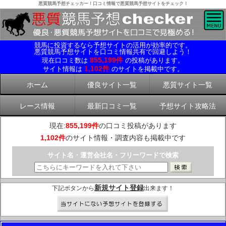
悪質競馬予想チェッカー！口コミ情報で悪質競馬予想サイトをチェック！
競馬に投資するなら予想サイトの活用が効率的です。
悪質競馬予想サイトを口コミ情報共有で回避しよう！
855,199件
現在口コミ数は
の投稿があります。
1,102件
サイト情報は
のサイトを掲載中です。
ホーム
優良サイト一覧
悪質サイト一覧
レース情報
最新口コミ一覧
予想サイト攻略法
現在:
855,199件
の口コミ投稿があります
1,102件
のサイト情報・調査内容も掲載中です
サイト名・運営会社名・フリーワードで検索
新規サイト登録
下記ボタンから
出来ます！