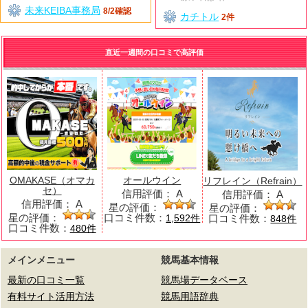
未来KEIBA事務局
8/2確認
カチトル
2件
直近一週間の口コミで高評価
OMAKASE（オマカ
オールウイン
リフレイン（Refrain）
セ）
信用評価：
A
信用評価：
A
信用評価：
A
星の評価：
星の評価：
星の評価：
口コミ件数：
口コミ件数：
1,592件
848件
口コミ件数：
480件
メインメニュー
競馬基本情報
最新の口コミ一覧
競馬場データベース
有料サイト活用方法
競馬用語辞典