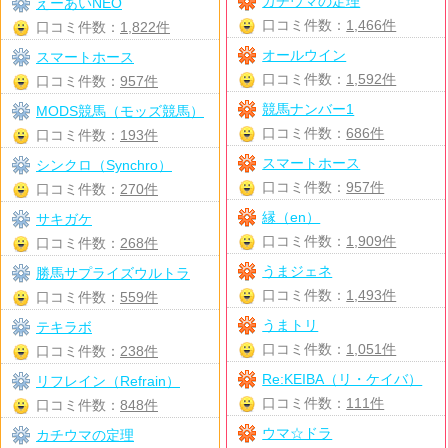
カチウマの定理
えーあいNEO
口コミ件数：
1,466件
口コミ件数：
1,822件
オールウイン
スマートホース
口コミ件数：
1,592件
口コミ件数：
957件
競馬ナンバー1
MODS競馬（モッズ競馬）
口コミ件数：
686件
口コミ件数：
193件
スマートホース
シンクロ（Synchro）
口コミ件数：
957件
口コミ件数：
270件
縁（en）
サキガケ
口コミ件数：
1,909件
口コミ件数：
268件
うまジェネ
勝馬サプライズウルトラ
口コミ件数：
1,493件
口コミ件数：
559件
うまトリ
テキラボ
口コミ件数：
1,051件
口コミ件数：
238件
Re:KEIBA（リ・ケイバ）
リフレイン（Refrain）
口コミ件数：
111件
口コミ件数：
848件
ウマ☆ドラ
カチウマの定理