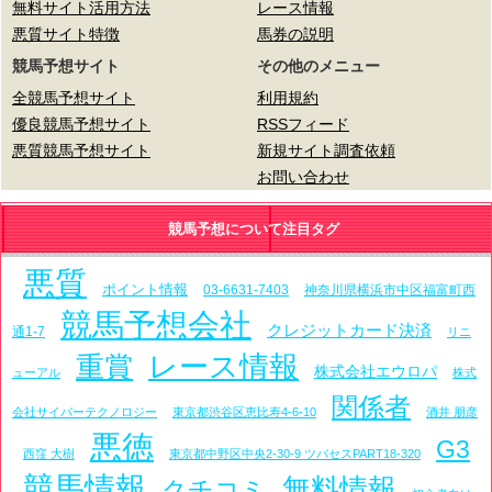
無料サイト活用方法
レース情報
悪質サイト特徴
馬券の説明
競馬予想サイト
その他のメニュー
全競馬予想サイト
利用規約
優良競馬予想サイト
RSSフィード
悪質競馬予想サイト
新規サイト調査依頼
お問い合わせ
競馬予想について注目タグ
悪質
ポイント情報
03-6631-7403
神奈川県横浜市中区福富町西
競馬予想会社
クレジットカード決済
通1-7
リニ
レース情報
重賞
株式会社エウロパ
ューアル
株式
関係者
会社サイバーテクノロジー
東京都渋谷区恵比寿4-6-10
酒井 朋彦
悪徳
G3
西窪 大樹
東京都中野区中央2-30-9 ツバセスPART18-320
競馬情報
無料情報
クチコミ