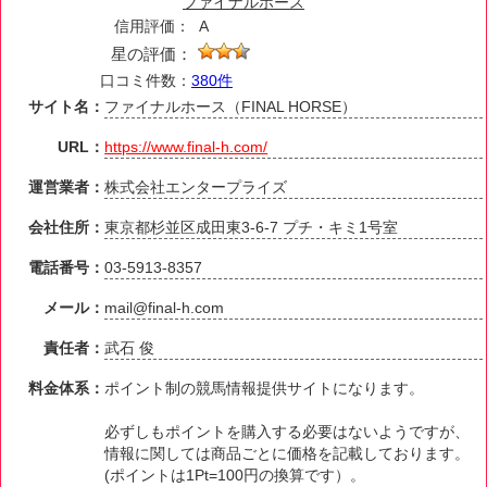
ファイナルホース
信用評価：
A
星の評価：
口コミ件数：
380件
サイト名：
ファイナルホース（FINAL HORSE）
URL：
https://www.final-h.com/
運営業者：
株式会社エンタープライズ
会社住所：
東京都杉並区成田東3-6-7 プチ・キミ1号室
電話番号：
03-5913-8357
メール：
mail@final-h.com
責任者：
武石 俊
料金体系：
ポイント制の競馬情報提供サイトになります。
必ずしもポイントを購入する必要はないようですが、
情報に関しては商品ごとに価格を記載しております。
(ポイントは1Pt=100円の換算です）。