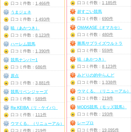
口コミ件数：
1,185件
口コミ件数：
1,466件
超すごい競馬
うまジェネ
口コミ件数：
690件
口コミ件数：
1,493件
OMAKASE（オマカセ）
暁（あかつき）
口コミ件数：
480件
口コミ件数：
8,123件
勝馬サプライズウルトラ
ハーレム競馬
口コミ件数：
559件
口コミ件数：
1,390件
暁（あかつき）
競馬ナンバー1
口コミ件数：
8,123件
口コミ件数：
686件
みどりの的中らんど
原点
口コミ件数：
1,338件
口コミ件数：
3,881件
ウマくる。（リニューアル）
競馬リベンジャーズ
口コミ件数：
219件
口コミ件数：
589件
MODS競馬（モッズ競馬）
Re:KEIBA（リ・ケイバ）
口コミ件数：
193件
口コミ件数：
111件
レープロ
ウマくる。（リニューアル）
口コミ件数：
19,095件
口コミ件数：
219件