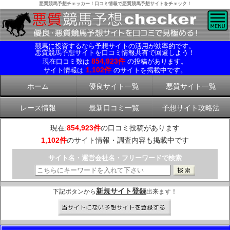
悪質競馬予想チェッカー！口コミ情報で悪質競馬予想サイトをチェック！
競馬に投資するなら予想サイトの活用が効率的です。
悪質競馬予想サイトを口コミ情報共有で回避しよう！
854,923件
現在口コミ数は
の投稿があります。
1,102件
サイト情報は
のサイトを掲載中です。
ホーム
優良サイト一覧
悪質サイト一覧
レース情報
最新口コミ一覧
予想サイト攻略法
現在:
854,923件
の口コミ投稿があります
1,102件
のサイト情報・調査内容も掲載中です
サイト名・運営会社名・フリーワードで検索
新規サイト登録
下記ボタンから
出来ます！