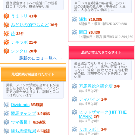
優良認定サイトへの直近3日の新着
今日 8/7(金)開催の各会場、この30
口コミ 433件。投稿が多い順
日の3連単の真ん中（中央値）と最
高。大きな数字の物差しに
うまトリ
43件
浦和
¥16,385
5開催日・最高 浦和2R ¥279,580
みどりの的中らんど
36件
園田
¥6,430
暁
32件
14開催日・最高 園田9R ¥12,394,160
テキラボ
21件
シンクロ
20件
悪評が増えてきてるサイト
最新の口コミ一覧へ →
優良認定でないサイトへの直近7日
の口コミのうち、悪評の言葉（当た
らない・返金・詐欺 など）を含む投
稿の数。増加中のサイトを先に、多
最近閉鎖が確認されたサイト
い順
掲載ドメインの消滅を当サイトが確
万馬券総合研究所
3件
認した予想サイト。移転・ドメイン
前の7日は2件
変更の場合があります。記録と口コ
ミは残しています
ディバイン
2件
前の7日は0件
Dividends
8/3確認
ヒットザマーク(HIT THE
競馬キャンプ
8/4確認
MARK)
2件
前の7日は0件
ウマ番長！
8/2確認
リホラボ！
2件
勝ち馬情報局
8/2確認
前の7日は0件