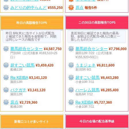
みどりの的中らんど
原点
¥555,250
報告5件
この30日の高額報告TOP5
昨日の高額報告TOP5
昨日 8/6(木)に当サイトが公式配当
直近30日に確認できた報告の最高
と確認できた報告を金額順で。同額
額。金額は公式配当×購入口数と一
は同じレースの報告です
致したものだけ
勝馬総合センター
勝馬総合センター
¥4,587,750
¥7,796,000
門別6R（公式3連単 ¥183,510×25
園田12R 7/22（公式3連単
口）
¥155,920×50口）
超すごい競馬
うまジェネ
¥3,459,420
¥6,811,600
船橋11R
新潟5R 8/2
Re:KEIBA
超すごい競馬
¥3,141,120
¥6,443,280
園田12R
小倉10R 7/11
バクガチ
ハーレム競馬
¥3,141,120
¥6,285,400
園田12R
福島6R 7/12
原点
Re:KEIBA
¥2,729,360
¥5,727,360
船橋10R
小倉10R 7/11
今日の会場の配当基準線
新着口コミが多いサイト