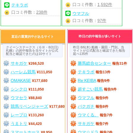
口コミ件数：
1,592件
テキラボ
口コミ件数：
238件
ウマフル
口コミ件数：
97件
昨日の的中報告が多いサイト
直近の重賞的中があるサイト
クイーンステークス（ＧⅢ・8/2(日)
昨日 8/6(木) 船橋・園田・門別。当
札幌）の的中報告を当サイトが公式
サイトが公式配当と確認できた報告
配当と確認できたのは10サイト
延べ135件
サキガケ
勝馬総合センター
¥266,520
報告31件
ハーレム競馬
テキラボ
¥111,050
報告13件
OMAKASE
Re:KEIBA
¥177,680
報告9件
シンクロ
超すごい競馬
¥111,050
報告9件
ウマセラ
ウマフル
¥88,840
報告9件
競馬リベンジャーズ
バクガチ
¥177,680
報告8件
レープロ
ウマくる。
¥133,260
報告7件
うまトリ
サキガケ
¥44,420
報告7件
スマートホース
ウマ☆ドラ
¥8,950
報告7件