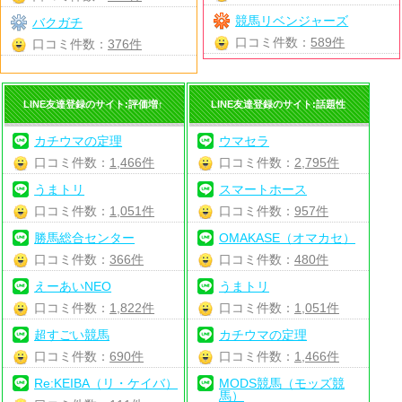
競馬リベンジャーズ
バクガチ
口コミ件数：
589件
口コミ件数：
376件
LINE友達登録のサイト:評価増↑
LINE友達登録のサイト:話題性
カチウマの定理
ウマセラ
口コミ件数：
1,466件
口コミ件数：
2,795件
うまトリ
スマートホース
口コミ件数：
1,051件
口コミ件数：
957件
勝馬総合センター
OMAKASE（オマカセ）
口コミ件数：
366件
口コミ件数：
480件
えーあいNEO
うまトリ
口コミ件数：
1,822件
口コミ件数：
1,051件
超すごい競馬
カチウマの定理
口コミ件数：
690件
口コミ件数：
1,466件
Re:KEIBA（リ・ケイバ）
MODS競馬（モッズ競
馬）