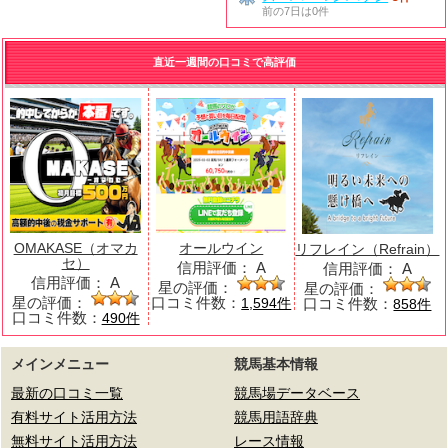
前の7日は0件
直近一週間の口コミで高評価
OMAKASE（オマカ
オールウイン
リフレイン（Refrain）
セ）
信用評価：
A
信用評価：
A
信用評価：
A
星の評価：
星の評価：
星の評価：
口コミ件数：
口コミ件数：
1,594件
858件
口コミ件数：
490件
メインメニュー
競馬基本情報
最新の口コミ一覧
競馬場データベース
有料サイト活用方法
競馬用語辞典
無料サイト活用方法
レース情報