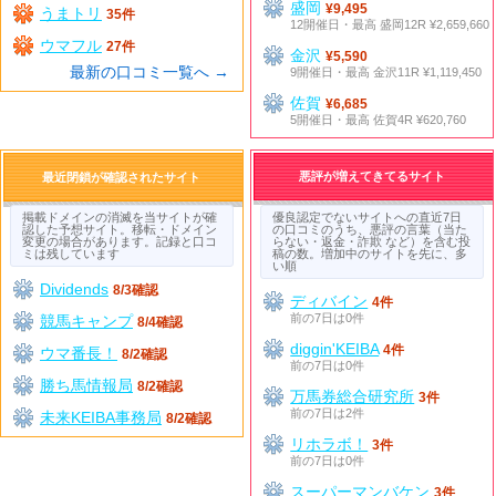
盛岡
¥9,495
うまトリ
35件
12開催日・最高 盛岡12R ¥2,659,660
ウマフル
27件
金沢
¥5,590
最新の口コミ一覧へ →
9開催日・最高 金沢11R ¥1,119,450
佐賀
¥6,685
5開催日・最高 佐賀4R ¥620,760
悪評が増えてきてるサイト
最近閉鎖が確認されたサイト
掲載ドメインの消滅を当サイトが確
優良認定でないサイトへの直近7日
認した予想サイト。移転・ドメイン
の口コミのうち、悪評の言葉（当た
変更の場合があります。記録と口コ
らない・返金・詐欺 など）を含む投
ミは残しています
稿の数。増加中のサイトを先に、多
い順
Dividends
8/3確認
ディバイン
4件
前の7日は0件
競馬キャンプ
8/4確認
diggin'KEIBA
4件
ウマ番長！
8/2確認
前の7日は0件
勝ち馬情報局
8/2確認
万馬券総合研究所
3件
前の7日は2件
未来KEIBA事務局
8/2確認
リホラボ！
3件
前の7日は0件
スーパーマンバケン
3件