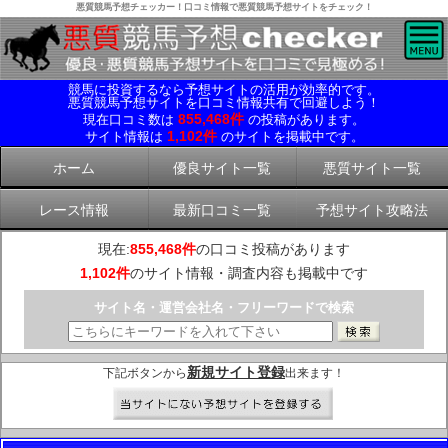
悪質競馬予想チェッカー！口コミ情報で悪質競馬予想サイトをチェック！
競馬に投資するなら予想サイトの活用が効率的です。
悪質競馬予想サイトを口コミ情報共有で回避しよう！
855,468件
現在口コミ数は
の投稿があります。
1,102件
サイト情報は
のサイトを掲載中です。
ホーム
優良サイト一覧
悪質サイト一覧
レース情報
最新口コミ一覧
予想サイト攻略法
現在:
855,468件
の口コミ投稿があります
1,102件
のサイト情報・調査内容も掲載中です
サイト名・運営会社名・フリーワードで検索
新規サイト登録
下記ボタンから
出来ます！