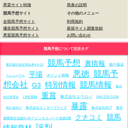
悪質サイト特徴
馬券の説明
競馬予想サイト
その他のメニュー
全競馬予想サイト
利用規約
優良競馬予想サイト
新規サイト調査依頼
悪質競馬予想サイト
お問い合わせ
競馬予想について注目タグ
競馬予想
裏情報
銀行振込
東京都渋谷区恵比寿4-6-10
悪徳
競馬予
平場
ポイント情報
リニューアル
想会社
特別情報
競馬情報
G3
株式
重賞
株式会社エウロパ
LINE登録
048-229-3108
会社常昇社
暴露
株式会社エンタープライズ
株式会社ACT
東京
初心者向け
競馬
クチコミ
都豊島区池袋3-34-7 ビジネスパーク池袋2階
評判
情報商材