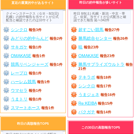
昨日の的中報告が多いサイト
直近の重賞的中があるサイト
クイーンステークス（ＧⅢ・8/2(日)
昨日 8/8(土) 札幌・新潟・中京・帯
札幌）の的中報告を当サイトが公式
広・佐賀。当サイトが公式配当と確
配当と確認できたのは10サイト
認できた報告 延べ342件
シンクロ
超すごい競馬
報告3件
報告27件
みどりの的中らんど
勝馬総合センター
報告2件
報告26件
サキガケ
暁
報告1件
報告23件
OMAKASE
OMAKASE
報告1件
報告23件
競馬リベンジャーズ
勝馬サプライズウルトラ
報告1件
報告
21件
レープロ
報告1件
テキラボ
報告18件
ハーレム競馬
報告1件
シンクロ
報告17件
ウマセラ
報告1件
うまジェネ
報告16件
うまトリ
報告1件
Re:KEIBA
報告15件
スマートホース
報告1件
バクガチ
報告14件
昨日の高額報告TOP5
この30日の高額報告TOP5