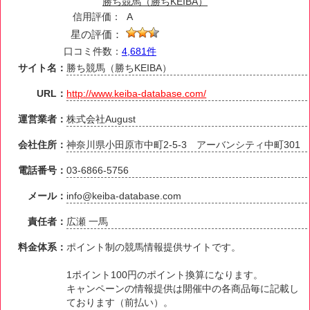
勝ち競馬（勝ちKEIBA）
信用評価：
A
星の評価：
口コミ件数：
4,681件
サイト名：
勝ち競馬（勝ちKEIBA）
URL：
http://www.keiba-database.com/
運営業者：
株式会社August
会社住所：
神奈川県小田原市中町2-5-3 アーバンシティ中町301
電話番号：
03-6866-5756
メール：
info@keiba-database.com
責任者：
広瀬 一馬
料金体系：
ポイント制の競馬情報提供サイトです。
1ポイント100円のポイント換算になります。
キャンペーンの情報提供は開催中の各商品毎に記載し
ております（前払い）。