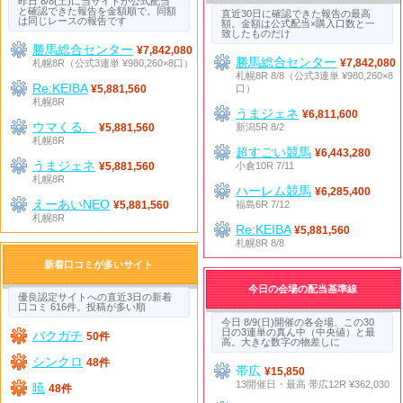
昨日 8/8(土)に当サイトが公式配当
と確認できた報告を金額順で。同額
直近30日に確認できた報告の最高
は同じレースの報告です
額。金額は公式配当×購入口数と一
致したものだけ
勝馬総合センター
¥7,842,080
勝馬総合センター
札幌8R（公式3連単 ¥980,260×8口）
¥7,842,080
札幌8R 8/8（公式3連単 ¥980,260×8
Re:KEIBA
口）
¥5,881,560
札幌8R
うまジェネ
¥6,811,600
ウマくる。
新潟5R 8/2
¥5,881,560
札幌8R
超すごい競馬
¥6,443,280
うまジェネ
小倉10R 7/11
¥5,881,560
札幌8R
ハーレム競馬
¥6,285,400
えーあいNEO
福島6R 7/12
¥5,881,560
札幌8R
Re:KEIBA
¥5,881,560
札幌8R 8/8
新着口コミが多いサイト
今日の会場の配当基準線
優良認定サイトへの直近3日の新着
口コミ 616件。投稿が多い順
今日 8/9(日)開催の各会場、この30
日の3連単の真ん中（中央値）と最
バクガチ
50件
高。大きな数字の物差しに
シンクロ
48件
帯広
¥15,850
13開催日・最高 帯広12R ¥362,030
暁
48件