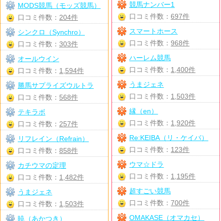
競馬ナンバー1
MODS競馬（モッズ競馬）
口コミ件数：
697件
口コミ件数：
204件
スマートホース
シンクロ（Synchro）
口コミ件数：
968件
口コミ件数：
303件
ハーレム競馬
オールウイン
口コミ件数：
1,400件
口コミ件数：
1,594件
うまジェネ
勝馬サプライズウルトラ
口コミ件数：
1,503件
口コミ件数：
568件
縁（en）
テキラボ
口コミ件数：
1,920件
口コミ件数：
257件
Re:KEIBA（リ・ケイバ）
リフレイン（Refrain）
口コミ件数：
123件
口コミ件数：
858件
ウマ☆ドラ
カチウマの定理
口コミ件数：
1,195件
口コミ件数：
1,482件
超すごい競馬
うまジェネ
口コミ件数：
700件
口コミ件数：
1,503件
OMAKASE（オマカセ）
暁（あかつき）