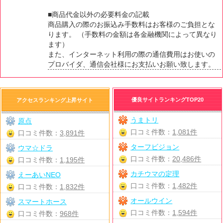
■商品代金以外の必要料金の記載
商品購入の際のお振込み手数料はお客様のご負担とな
ります。 （手数料の金額は各金融機関によって異なり
ます）
また、インターネット利用の際の通信費用はお使いの
プロバイダ、通信会社様にお支払いお願い致します。
優良サイトランキングTOP20
アクセスランキング上昇サイト
うまトリ
原点
口コミ件数：
1,081件
口コミ件数：
3,891件
ターフビジョン
ウマ☆ドラ
口コミ件数：
20,486件
口コミ件数：
1,195件
カチウマの定理
えーあいNEO
口コミ件数：
1,482件
口コミ件数：
1,832件
オールウイン
スマートホース
口コミ件数：
1,594件
口コミ件数：
968件