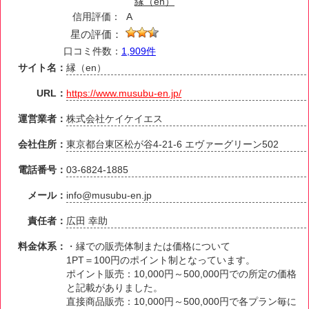
縁（en）
信用評価：
A
星の評価：
口コミ件数：
1,909件
サイト名：
縁（en）
URL：
https://www.musubu-en.jp/
運営業者：
株式会社ケイケイエス
会社住所：
東京都台東区松が谷4-21-6 エヴァーグリーン502
電話番号：
03-6824-1885
メール：
info@musubu-en.jp
責任者：
広田 幸助
料金体系：
・縁での販売体制または価格について
1PT＝100円のポイント制となっています。
ポイント販売：10,000円～500,000円での所定の価格
と記載がありました。
直接商品販売：10,000円～500,000円で各プラン毎に