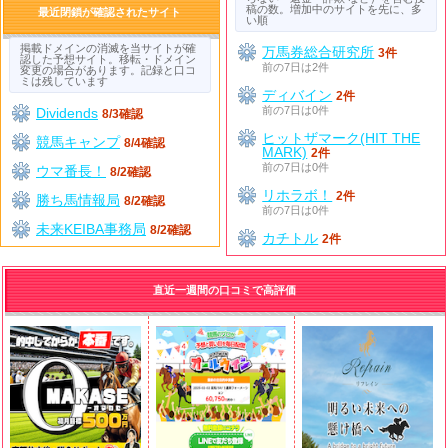
稿の数。増加中のサイトを先に、多
最近閉鎖が確認されたサイト
い順
掲載ドメインの消滅を当サイトが確
万馬券総合研究所
3件
認した予想サイト。移転・ドメイン
前の7日は2件
変更の場合があります。記録と口コ
ミは残しています
ディバイン
2件
前の7日は0件
Dividends
8/3確認
ヒットザマーク(HIT THE
競馬キャンプ
8/4確認
MARK)
2件
前の7日は0件
ウマ番長！
8/2確認
リホラボ！
2件
勝ち馬情報局
8/2確認
前の7日は0件
未来KEIBA事務局
8/2確認
カチトル
2件
直近一週間の口コミで高評価