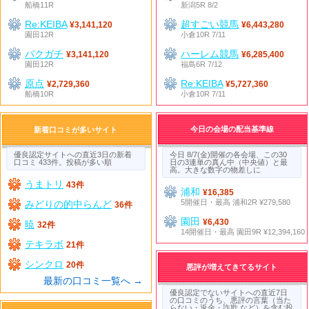
船橋11R
新潟5R 8/2
Re:KEIBA
超すごい競馬
¥3,141,120
¥6,443,280
園田12R
小倉10R 7/11
バクガチ
ハーレム競馬
¥3,141,120
¥6,285,400
園田12R
福島6R 7/12
原点
Re:KEIBA
¥2,729,360
¥5,727,360
船橋10R
小倉10R 7/11
今日の会場の配当基準線
新着口コミが多いサイト
優良認定サイトへの直近3日の新着
今日 8/7(金)開催の各会場、この30
口コミ 433件。投稿が多い順
日の3連単の真ん中（中央値）と最
高。大きな数字の物差しに
うまトリ
43件
浦和
¥16,385
5開催日・最高 浦和2R ¥279,580
みどりの的中らんど
36件
園田
¥6,430
暁
32件
14開催日・最高 園田9R ¥12,394,160
テキラボ
21件
シンクロ
20件
悪評が増えてきてるサイト
最新の口コミ一覧へ →
優良認定でないサイトへの直近7日
の口コミのうち、悪評の言葉（当た
らない・返金・詐欺 など）を含む投