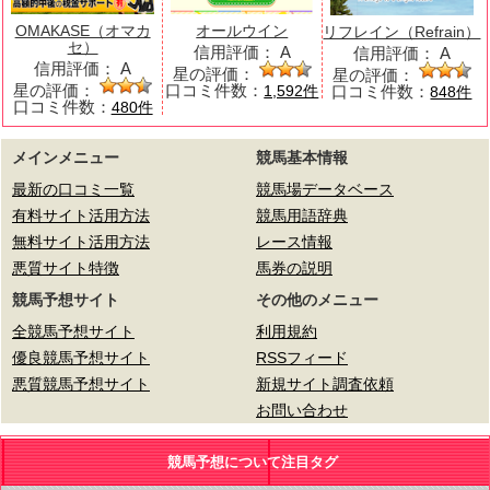
OMAKASE（オマカ
オールウイン
リフレイン（Refrain）
セ）
信用評価：
A
信用評価：
A
信用評価：
A
星の評価：
星の評価：
星の評価：
口コミ件数：
口コミ件数：
1,592件
848件
口コミ件数：
480件
メインメニュー
競馬基本情報
最新の口コミ一覧
競馬場データベース
有料サイト活用方法
競馬用語辞典
無料サイト活用方法
レース情報
悪質サイト特徴
馬券の説明
競馬予想サイト
その他のメニュー
全競馬予想サイト
利用規約
優良競馬予想サイト
RSSフィード
悪質競馬予想サイト
新規サイト調査依頼
お問い合わせ
競馬予想について注目タグ