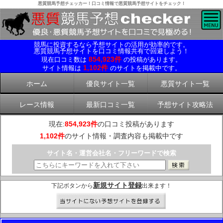
悪質競馬予想チェッカー！口コミ情報で悪質競馬予想サイトをチェック！
競馬に投資するなら予想サイトの活用が効率的です。
悪質競馬予想サイトを口コミ情報共有で回避しよう！
854,923件
現在口コミ数は
の投稿があります。
1,102件
サイト情報は
のサイトを掲載中です。
ホーム
優良サイト一覧
悪質サイト一覧
レース情報
最新口コミ一覧
予想サイト攻略法
現在:
854,923件
の口コミ投稿があります
1,102件
のサイト情報・調査内容も掲載中です
サイト名・運営会社名・フリーワードで検索
新規サイト登録
下記ボタンから
出来ます！