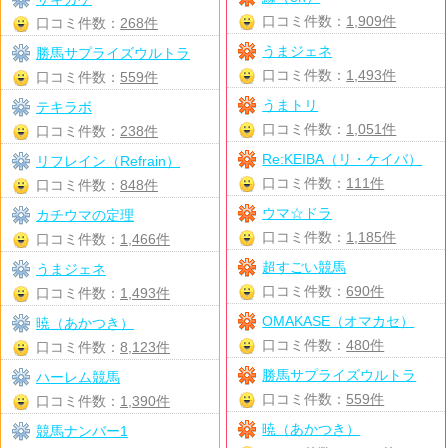
口コミ件数：
1,909件
口コミ件数：
268件
うまジェネ
勝馬サプライズウルトラ
口コミ件数：
1,493件
口コミ件数：
559件
うまトリ
テキラボ
口コミ件数：
1,051件
口コミ件数：
238件
Re:KEIBA（リ・ケイバ）
リフレイン（Refrain）
口コミ件数：
111件
口コミ件数：
848件
ウマ☆ドラ
カチウマの定理
口コミ件数：
1,185件
口コミ件数：
1,466件
超すごい競馬
うまジェネ
口コミ件数：
690件
口コミ件数：
1,493件
OMAKASE（オマカセ）
暁（あかつき）
口コミ件数：
480件
口コミ件数：
8,123件
勝馬サプライズウルトラ
ハーレム競馬
口コミ件数：
559件
口コミ件数：
1,390件
暁（あかつき）
競馬ナンバー1