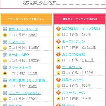
異なる設計のようです。
優良サイトランキングTOP20
アクセスランキング上昇サイト
MODS競馬（モッズ競馬）
競馬リベンジャーズ
口コミ件数：
193件
口コミ件数：
589件
ターフビジョン
ウマ☆ドラ
口コミ件数：
20,473件
口コミ件数：
1,185件
カチウマの定理
えーあいNEO
口コミ件数：
1,466件
口コミ件数：
1,822件
オールウイン
スマートホース
口コミ件数：
1,592件
口コミ件数：
957件
競馬ナンバー1
MODS競馬（モッズ競馬）
口コミ件数：
686件
口コミ件数：
193件
スマートホース
シンクロ（Synchro）
口コミ件数：
957件
口コミ件数：
270件
縁（en）
サキガケ