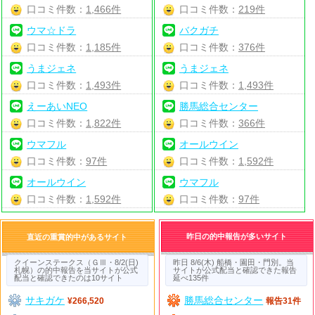
口コミ件数：
1,466件
口コミ件数：
219件
ウマ☆ドラ
バクガチ
口コミ件数：
1,185件
口コミ件数：
376件
うまジェネ
うまジェネ
口コミ件数：
1,493件
口コミ件数：
1,493件
えーあいNEO
勝馬総合センター
口コミ件数：
1,822件
口コミ件数：
366件
ウマフル
オールウイン
口コミ件数：
97件
口コミ件数：
1,592件
オールウイン
ウマフル
口コミ件数：
1,592件
口コミ件数：
97件
昨日の的中報告が多いサイト
直近の重賞的中があるサイト
クイーンステークス（ＧⅢ・8/2(日)
昨日 8/6(木) 船橋・園田・門別。当
札幌）の的中報告を当サイトが公式
サイトが公式配当と確認できた報告
配当と確認できたのは10サイト
延べ135件
サキガケ
勝馬総合センター
¥266,520
報告31件