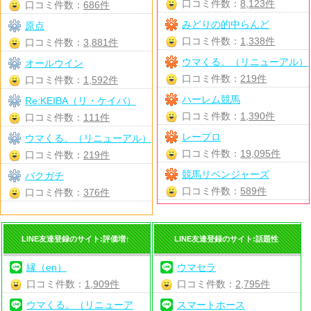
口コミ件数：
8,123件
口コミ件数：
686件
みどりの的中らんど
原点
口コミ件数：
1,338件
口コミ件数：
3,881件
ウマくる。（リニューアル）
オールウイン
口コミ件数：
219件
口コミ件数：
1,592件
ハーレム競馬
Re:KEIBA（リ・ケイバ）
口コミ件数：
1,390件
口コミ件数：
111件
レープロ
ウマくる。（リニューアル）
口コミ件数：
19,095件
口コミ件数：
219件
競馬リベンジャーズ
バクガチ
口コミ件数：
589件
口コミ件数：
376件
LINE友達登録のサイト:評価増↑
LINE友達登録のサイト:話題性
縁（en）
ウマセラ
口コミ件数：
1,909件
口コミ件数：
2,795件
ウマくる。（リニューア
スマートホース