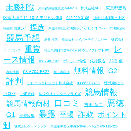
未勝利戦
東京都豊島
株式会社ACT
東京都渋谷区恵比寿4-6-10
区南大塚2-11-10 ミモザビル3階
048-229-3108
神奈川県横浜市中区
捏造
福富町西通1-7
東京都豊島区池袋3-34-7 ビジネスパーク池袋2階
競馬予想
株式会社
酒井 朋彦
株式会社サイバーテクノロジー
レ
重賞
アドバンス
埼玉県川口市弥平2-12-26 ウェイブレフト102
ース情報
武石 俊
ポイント情報
銀行振込
03-5348-7312
無料情報
G2
03-6704-5627
有料情報
初心者向け
評判
株式会社エ
テレコムクレジット株式会社
03-6631-7403
競馬情報
ウロパ
LINE登録
株式会社エンタープライズ
口コミ
悪徳
競馬情報商材
吉田 竜ニ
暴露
詐欺
平場
ポイント
G1
投資競馬
制
株式会社グッドラック
東京都中野区中央2-30-9 ツバセスPART18-320