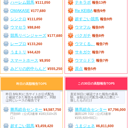
ハーレム競馬
テキラボ
¥111,050
報告13件
OMAKASE
Re:KEIBA
¥177,680
報告9件
シンクロ
超すごい競馬
¥111,050
報告9件
ウマセラ
ウマフル
¥88,840
報告9件
競馬リベンジャーズ
バクガチ
¥177,680
報告8件
レープロ
ウマくる。
¥133,260
報告7件
うまトリ
サキガケ
¥44,420
報告7件
スマートホース
ウマ☆ドラ
¥8,950
報告7件
みどりの的中らんど
原点
¥555,250
報告5件
この30日の高額報告TOP5
昨日の高額報告TOP5
昨日 8/6(木)に当サイトが公式配当
直近30日に確認できた報告の最高
と確認できた報告を金額順で。同額
額。金額は公式配当×購入口数と一
は同じレースの報告です
致したものだけ
勝馬総合センター
勝馬総合センター
¥4,587,750
¥7,796,000
門別6R（公式3連単 ¥183,510×25
園田12R 7/22（公式3連単
口）
¥155,920×50口）
超すごい競馬
うまジェネ
¥3,459,420
¥6,811,600